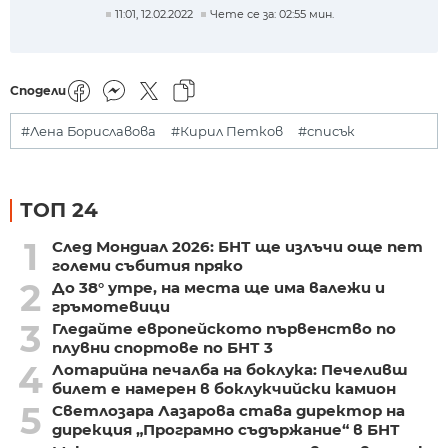
11:01, 12.02.2022
Чете се за: 02:55 мин.
Сподели
#Лена Бориславова
#Кирил Петков
#списък
ТОП 24
1
След Мондиал 2026: БНТ ще излъчи още пет
големи събития пряко
2
До 38° утре, на места ще има валежи и
гръмотевици
3
Гледайте европейското първенство по
плувни спортове по БНТ 3
4
Лотарийна печалба на боклука: Печеливш
билет е намерен в боклукчийски камион
5
Светлозара Лазарова става директор на
дирекция „Програмно съдържание“ в БНТ