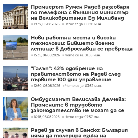
Премиерът Румен Радев разговаря
по телефона с външния министър
на Великобритания Ед Милибанд
19:37, 06.08.2026
Чете се за: 00:20 мин.
Нови работни места и високи
технологии: Бившето военно
летище в Доброславци се превръща
в голям космически център
15:35, 06.08.2026
Чете се за: 01:55 мин.
"Галъп": 42% одобрение на
правителството на Радев след
първите 100 дни управление
12:50, 06.08.2026
Чете се за: 03:52 мин.
Омбудсманът Велислава Делчева:
Промените в трудовото
законодателство не могат да се
правят през бюджета
10:18, 06.08.2026
Чете се за: 07:57 мин.
Радев за случая в Банско: България
няма да толерира езика на