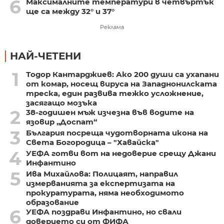
6
Максималните температури в четвъртък
ще са между 32° и 37°
Реклама
НАЙ-ЧЕТЕНИ
1
Тодор Кантарджиев: Ако 200 души са ухапани
от комар, носещ вируса на Западнонилската
треска, един развива тежко усложнение,
засягащо мозъка
2
38-годишен мъж изчезна във водите на
язовир „Доспат“
3
България посреща чудотворната икона на
Света Богородица – "Хавайска"
4
УЕФА готви вот на недоверие срещу Джани
Инфантино
5
Ива Михайлова: Полицаят, направил
измерванията за експертизата на
прокуратурата, няма необходимото
образование
6
УЕФА поздрави Инфантино, но свали
доверието си от ФИФА