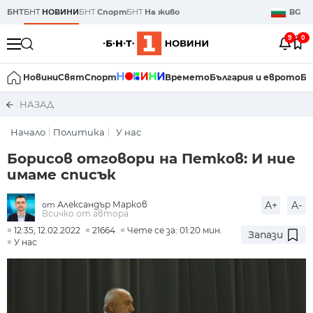
БНТ
БНТ
НОВИНИ
БНТ
Спорт
БНТ
На живо
BG
9
0
Новини
Свят
Спорт
Времето
България и еврото
Би
НАЗАД
Начало
Политика
У нас
Борисов отговори на Петков: И ние
имаме списък
Александър Марков
A+
A-
от
Всичко от автора
12:35, 12.02.2022
21664
Чете се за: 01:20 мин.
Запази
У нас