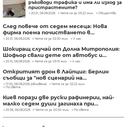
ръководи трафика и има ли изход за
пристрастените?
20:21, 06.08.2026
Чете се за: 05:22 мин.
Общество
След повече от седем месеца: Нова
фирма поема почистването в...
20:31, 06.08.2026
Чете се за: 02:30 мин.
У нас
Шокиращ случай от Долна Митрополия:
Шофьор свали дете от автобус и...
20:15, 06.08.2026
Чете се за: 03:15 мин.
У нас
Откритият дрон в Лайпциг: Берлин
съобщи за "нов сценарий на...
17:20, 06.08.2026 (обновена)
Чете се за: 02:22 мин.
По света
Киев порази две руски рафинерии, най-
малко седем души загинаха при...
20:36, 06.08.2026
Чете се за: 00:50 мин.
По света