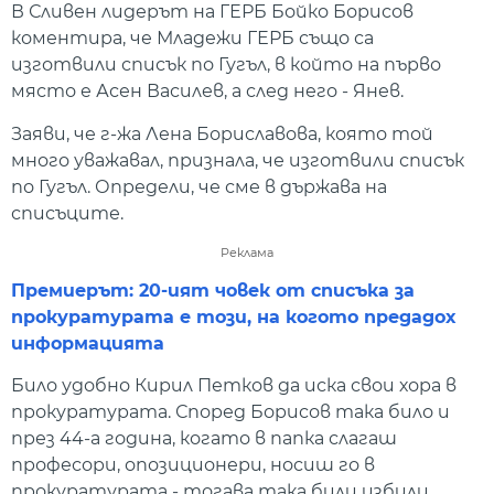
В Сливен лидерът на ГЕРБ Бойко Борисов
коментира, че Младежи ГЕРБ също са
изготвили списък по Гугъл, в който на първо
място е Асен Василев, а след него - Янев.
Заяви, че г-жа Лена Бориславова, която той
много уважавал, признала, че изготвили списък
по Гугъл. Определи, че сме в държава на
списъците.
Реклама
Премиерът: 20-ият човек от списъка за
прокуратурата е този, на когото предадох
информацията
Било удобно Кирил Петков да иска свои хора в
прокуратурата. Според Борисов така било и
през 44-а година, когато в папка слагаш
професори, опозиционери, носиш го в
прокуратурата - тогава така били избили