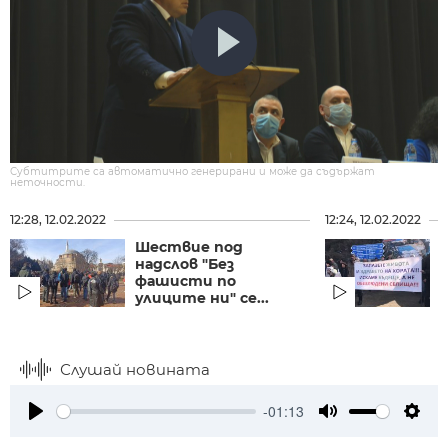
Субтитрите са автоматично генерирани и може да съдържат
неточности.
12:28, 12.02.2022
12:24, 12.02.2022
Шествие под
надслов "Без
фашисти по
улиците ни" се...
Слушай новината
-01:13
Play
Mute
Setti