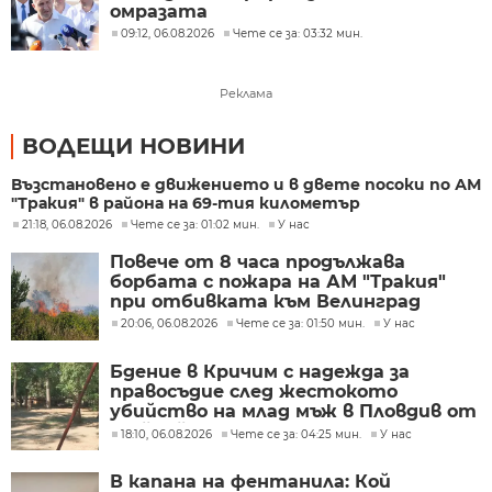
омразата
09:12, 06.08.2026
Чете се за: 03:32 мин.
Реклама
ВОДЕЩИ НОВИНИ
Възстановено е движението и в двете посоки по АМ
"Тракия" в района на 69-тия километър
21:18, 06.08.2026
Чете се за: 01:02 мин.
У нас
Повече от 8 часа продължава
борбата с пожара на АМ "Тракия"
при отбивката към Велинград
20:06, 06.08.2026
Чете се за: 01:50 мин.
У нас
Бдение в Кричим с надежда за
правосъдие след жестокото
убийство на млад мъж в Пловдив от
тийнейджъри
18:10, 06.08.2026
Чете се за: 04:25 мин.
У нас
В капана на фентанила: Кой