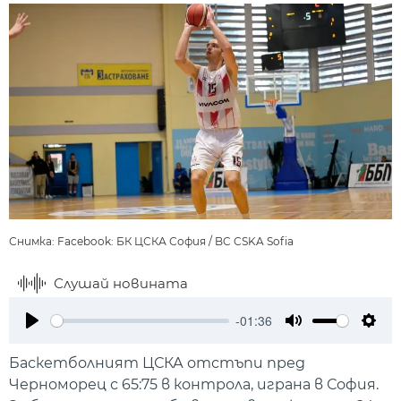
Снимка: Facebook: БК ЦСКА София / BC CSKA Sofia
Слушай новината
-01:36
Play
Mute
Setti
Баскетболният ЦСКА отстъпи пред
Черноморец с 65:75 в контрола, играна в София.