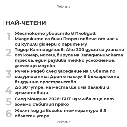
Реклама
НАЙ-ЧЕТЕНИ
1
Жестокото убийство в Пловдив:
Младежите са били Георги повече от час и
си купили дюнери с парите му
2
Тодор Кантарджиев: Ако 200 души са ухапани
от комар, носещ вируса на Западнонилската
треска, един развива тежко усложнение,
засягащо мозъка
3
Румен Радев след заседание на Съвета по
сигурността: Дрон е нахлул в българското
въздушно пространство
4
До 38° утре, на места ще има валежи и
гръмотевици
5
След Мондиал 2026: БНТ излъчва още пет
големи събития пряко
6
Жълт код за високи температури в 5
области утре
Реклама