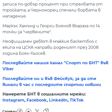
записа по-добър процент при стрелбата от
тройката, а Черноморец спечели борбата в
нападение.
Маркъс Хамънд и Георги Боянов вкараха по 14
точки за "червените".
Неофициален дебют в мъжкия баскетбол с
екипа на ЦСКА направи роденият през 2008
година Боян Кьосев.
Последвайте нашия канал "Спорт по БНТ" във
Viber
Последвайте ни и във Фейсбук, за да сте
винаги в час с последните спортни новини
Намерете БНТ в социалните мрежи:
Instagram
,
Facebook
,
LinkedIn
,
TikTok
Сподели