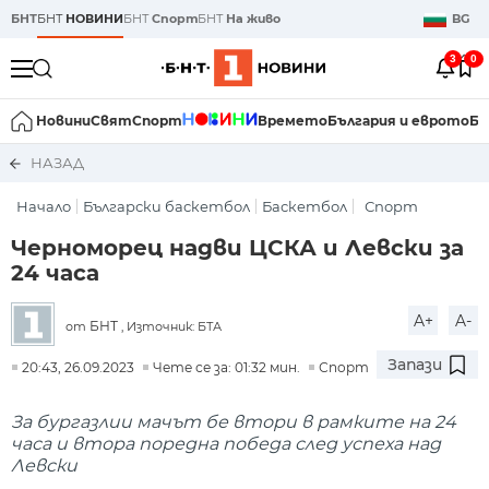
БНТ
БНТ
НОВИНИ
БНТ
Спорт
БНТ
На живо
BG
3
0
Новини
Свят
Спорт
Времето
България и еврото
Би
НАЗАД
Начало
Български баскетбол
Баскетбол
Спорт
Черноморец надви ЦСКА и Левски за
24 часа
A+
A-
БНТ
от
, Източник: БТА
Запази
20:43, 26.09.2023
Чете се за: 01:32 мин.
Спорт
За бургазлии мачът бе втори в рамките на 24
часа и втора поредна победа след успеха над
Левски