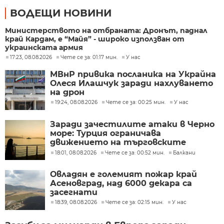
ВОДЕЩИ НОВИНИ
Министерството на отбраната: Дронът, паднал
край Кардам, е “Майя” - широко използван от
украинската армия
17:23, 08.08.2026
Чете се за: 01:17 мин.
У нас
МВнР привика посланика на Украйна
Олеся Илашчук заради нахлуването
на дрон
19:24, 08.08.2026
Чете се за: 00:25 мин.
У нас
Заради зачестилите атаки в Черно
море: Турция ограничава
движението на търговските
кораби
18:01, 08.08.2026
Чете се за: 00:52 мин.
Балкани
Овладян е големият пожар край
Асеновград, над 6000 декара са
засегнати
18:39, 08.08.2026
Чете се за: 02:15 мин.
У нас