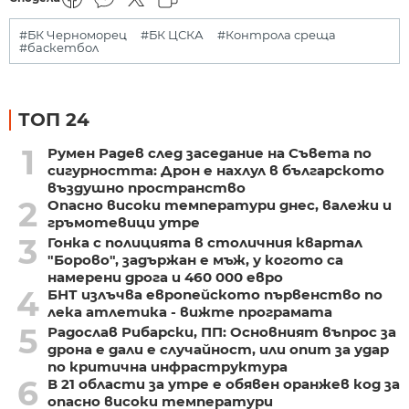
#БК Черноморец
#БК ЦСКА
#Контрола среща
#баскетбол
ТОП 24
1
Румен Радев след заседание на Съвета по
сигурността: Дрон е нахлул в българското
въздушно пространство
2
Опасно високи температури днес, валежи и
гръмотевици утре
3
Гонка с полицията в столичния квартал
"Борово", задържан е мъж, у когото са
намерени дрога и 460 000 евро
4
БНТ излъчва европейското първенство по
лека атлетика - вижте програмата
5
Радослав Рибарски, ПП: Основният въпрос за
дрона е дали е случайност, или опит за удар
по критична инфраструктура
6
В 21 области за утре е обявен оранжев код за
опасно високи температури