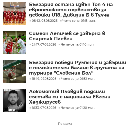
България остана извън Топ 4 на
европейското първенство за
девойки U18, Дивизия Б в Тулча
08:42, 08.08.2026
Чете се за: 01:15 мин.
Симеон Лепичев се завърна в
Спартак Плевен
21:47, 07.08.2026
Чете се за: 01:10 мин.
България победи Румъния и завърши
с положителен баланс в групата на
турнира "Словения Бол“
18:49, 07.08.2026
Чете се за: 01:32 мин.
Локомотив Пловдив подсили
състава си с национала Евгени
Хаджирусев
16:33, 07.08.2026
Чете се за: 01:20 мин.
Реклама