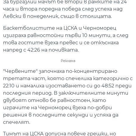
За бургазлии мачът бе втори в рамките на 24
часа и втора поредна победа след успеха над
Левски в понеделник, също в столицата.
Баскетболистите на ЦСКА и Черноморец
изиграха равностойни първи 10 минути, а след
това гостите взеха превес и се откъснаха
напред с 42:26 на почивката.
Реклама
"Червените" започнаха по-концентрирано
третата част, която спечелиха категорично с
22:10 и намалиха изоставането си до 48:52 преди
последния период. В заключителните минути
двубоят отново бе равностоен, като
играчите на Черноморец взеха по-добри
решения в последните секунди и успяха да
спечелят.
Тимът на ЦСКА допусна повече грешки, но