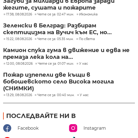
Загуби за милиарди в Европа заради
жегите, сушата и пожарите
17:38, 08.08.2026
Чете се за: 02:47 мин.
Икономика
Зеленски в Белград: Разбирам
скептицизма на Вучич към ЕС, но...
15:22, 08.08.2026
Чете се за: 05:35 мин.
По света
Камион спука гума в движение и едва не
премаза лека кола на...
12:00, 08.08.2026
Чете се за: 01:07 мин.
У нас
Пожар изпепели две къщи в
бобошевското село Висока могила
(СНИМКИ)
13:29, 08.08.2026
Чете се за: 00:40 мин.
У нас
ПОСЛЕДВАЙТЕ НИ В
Facebook
Instagram