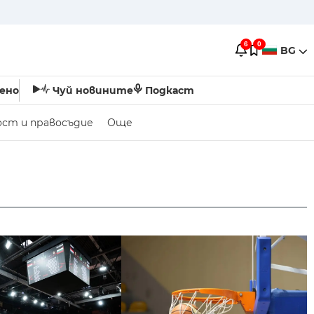
6
0
BG
ено
Чуй новините
Подкаст
ост и правосъдие
Още