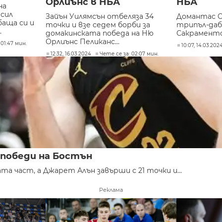
Орлиънс в НБА
НБА
на
сил
Зайън Уилямсън отбеляза 34
Домантас С
аща си и
точки и взе седем борби за
трипъл-даб
.
домакинската победа на Ню
Сакраменто 
Орлиънс Пеликанс...
 01:47 мин.
10:07, 14.03.202
12:32, 16.03.2024
Чете се за: 02:07 мин.
 победи на Бостън
а част, а Джарет Алън завърши с 21 точки и...
Реклама