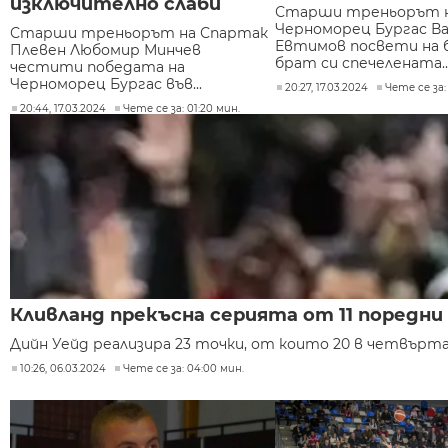
изключително слаби
Старши треньорът 
Черноморец Бургас Ва
Старши треньорът на Спартак
Евтимов посвети на б
Плевен Любомир Минчев
брат си спечелената..
честити победата на
Черноморец Бургас във...
20:27, 17.03.2024
Чете се за:
20:44, 17.03.2024
Чете се за: 01:20 мин.
Кливланд прекъсна серията от 11 поредни
Дийн Уейд реализира 23 точки, от които 20 в четвъртат
10:26, 06.03.2024
Чете се за: 04:00 мин.