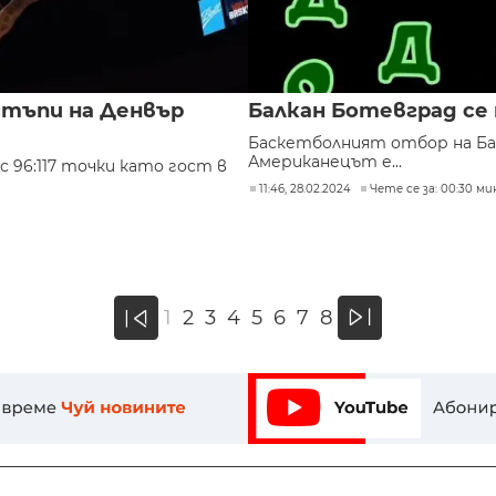
стъпи на Денвър
Балкан Ботевград се 
Баскетболният отбор на Бал
Американецът е...
 96:117 точки като гост в
11:46, 28.02.2024
Чете се за: 00:30 ми
»
1
2
3
4
5
6
7
8
«