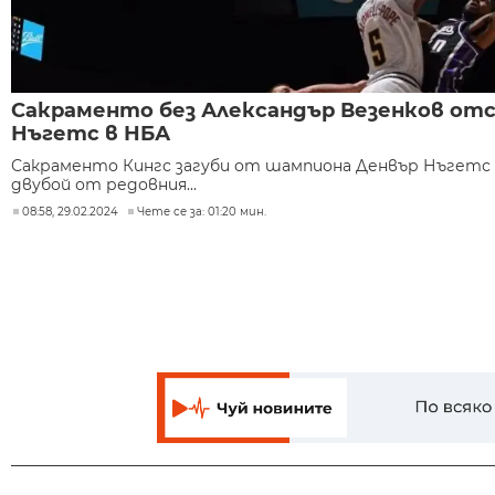
Сакраменто без Александър Везенков от
Нъгетс в НБА
Сакраменто Кингс загуби от шампиона Денвър Нъгетс с
двубой от редовния...
08:58, 29.02.2024
Чете се за: 01:20 мин.