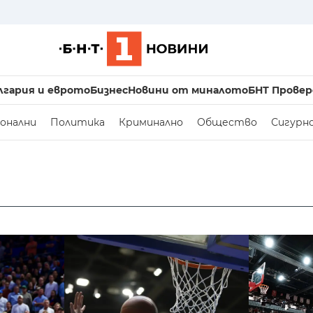
лгария и еврото
Бизнес
Новини от миналото
БНТ Провер
онални
Политика
Криминално
Общество
Сигурн