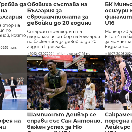
Трябва да
Обявиха състава на
БК Миньо
 на
България за
осигури 
ългария
еврошампионата за
финалит
девойки до 20 години
U16
ектор на
ия по
Старши треньорът на
Миньор 201
енов, който
националния отбор на България
в Топ 4 на
по баскетбол за девойки до 20
за момчета
години Преслав...
възраст....
 06:55 мин.
10:12, 03.07.2024
Чете се за: 01:15 мин.
16:07, 30.05.202
Шампионът Денвър се
Сакраме
фея на
справи със Сан Антонио,
поредна 
ми
важен успех за Ню
Лейкърс 