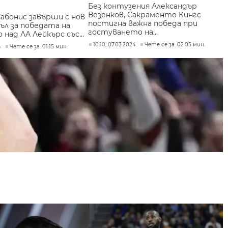
Без контузения Александър
Везенков, Сакраменто Кингс
абонис завърши с нов
постигна важна победа при
ъл за победата на
гостуването на...
над ЛА Лейкърс със...
10:10, 07.03.2024
Чете се за: 02:05 мин.
4
Чете се за: 01:15 мин.