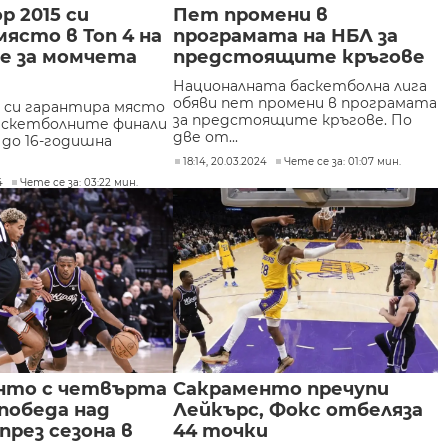
р 2015 си
Пет промени в
място в Топ 4 на
програмата на НБЛ за
е за момчета
предстоящите кръгове
Националната баскетболна лига
обяви пет промени в програмата
5 си гарантира място
за предстоящите кръгове. По
 баскетболните финали
две от...
 до 16-годишна
18:14, 20.03.2024
Чете се за: 01:07 мин.
4
Чете се за: 03:22 мин.
нто с четвърта
Сакраменто пречупи
победа над
Лейкърс, Фокс отбеляза
през сезона в
44 точки