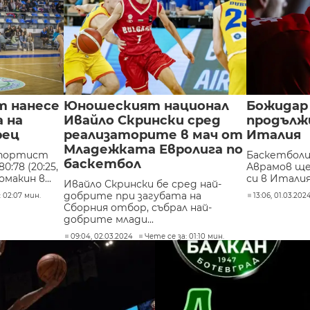
т нанесе
Юношеският национал
Божидар
 на
Ивайло Скрински сред
продължи
рец
реализаторите в мач от
Италия
Младежката Евролига по
спортист
Баскетбол
баскетбол
:78 (20:25,
Аврамов ще
домакин в...
си в Италия
Ивайло Скрински бе сред най-
добрите при загубата на
 02:07 мин.
13:06, 01.03.202
Сборния отбор, събрал най-
добрите млади...
09:04, 02.03.2024
Чете се за: 01:10 мин.