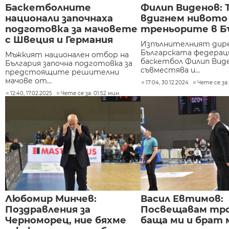
Баскетболните
Филип Виденов: 
национали започнаха
вдигнем нивото
подготовка за мачовете
треньорите в Б
с Швеция и Германия
Изпълнителният дир
Българската федерац
Мъжкият национален отбор на
баскетбол Филип Вид
България започна подготовка за
съвместява и...
предстоящите решителни
мачове от...
17:04, 30.12.2024
Чете се за:
12:40, 17.02.2025
Чете се за: 01:52 мин.
Любомир Минчев:
Васил Евтимов:
Поздравления за
Посвещавам тро
Черноморец, ние бяхме
баща ми и брат 