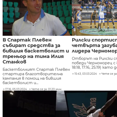
В Спартак Плевен
Рилски спортис
събират средства за
четвърта загуба
бившия баскетболист и
лидера Черномо
треньор на тима Илия
Отборът на Рилски 
Станков
победи Черноморец с 80
18:18, 17:16, 25:19) като 
Баскетболният Спартак Плевен
стартира благотворителна
15:43, 03.03.2024
Чете се за:
кампания в помощ на бившия
баскетболист и...
17:16, 05.03.2024
Чете се за: 01:20 мин.