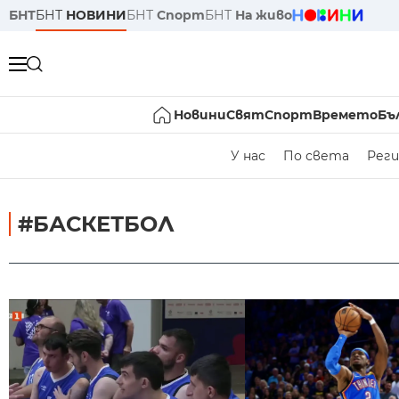
БНТ
БНТ
НОВИНИ
БНТ
Спорт
БНТ
На живо
Новини
Свят
Спорт
Времето
Бъ
У нас
По света
Реги
#БАСКЕТБОЛ