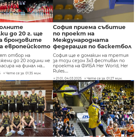
олните
София приема събитие
ки до 20 г. ще
по проект на
а бронзовите
Международната
на европейското
федерация по баскетбол
ят отбор на
София ще е домакин на третия
 жени до 20 години не
за този сезон 3х3 фестивал по
ласира на финал на...
проекта на ФИБА Her World, Her
Rules....
5
Чете се за: 01:35 мин.
21:01, 04.03.2025
Чете се за: 01:27 мин.