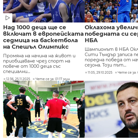
Над 1000 деца ще се
Оклахома увелич
включат в европейската
победната си се
седмица на баскетбола
НБА
на Спешъл Олимпикс
Шампионът в НБА Окл
Сити Тъндър записа 
Промяна на начина на живот и
поредна победа от на
приобщаване чрез спорт на
сезона. Този път...
повече от 1000 деца със
специални...
11:05, 29.10.2025
Чете се за: 
12:36, 25.11.2025
Чете се за: 01:17 мин.