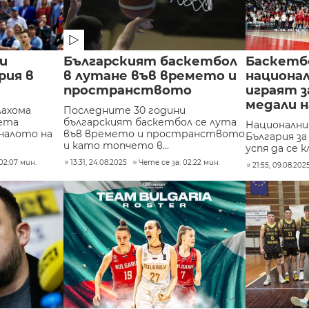
и
Българският баскетбол
Баскетб
рия в
в лутане във времето и
национал
пространството
играят з
медали 
ахома
Последните 30 години
пета
българският баскетбол се лута
Национални
чалото на
във времето и пространството
България за
и като топчето в...
успя да се к
02:07 мин.
13:31, 24.08.2025
Чете се за: 02:22 мин.
21:55, 09.08.202