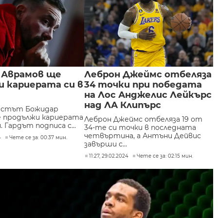
 Аврамов ще
Леброн Джеймс отбеляза
 кариерата си в
34 точки при победата
на Лос Анджелис Лейкърс
над ЛА Клипърс
истът Божидар
 продължи кариерата
Леброн Джеймс отбеляза 19 от
. Гардът подписа с...
34-те си точки в последната
четвъртина, а Антъни Дейвис
4
Чете се за: 00:37 мин.
завърши с...
11:27, 29.02.2024
Чете се за: 02:15 мин.