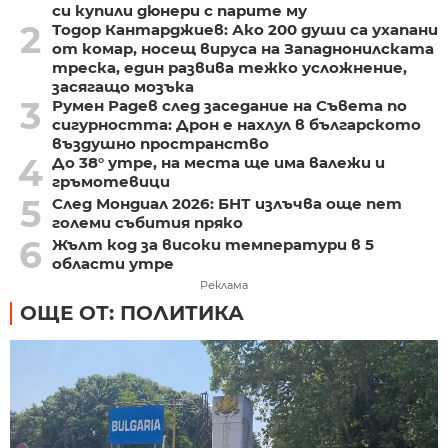
си купили дюнери с парите му
2
Тодор Кантарджиев: Ако 200 души са ухапани
от комар, носещ вируса на Западнонилската
треска, един развива тежко усложнение,
засягащо мозъка
3
Румен Радев след заседание на Съвета по
сигурността: Дрон е нахлул в българското
въздушно пространство
4
До 38° утре, на места ще има валежи и
гръмотевици
5
След Мондиал 2026: БНТ излъчва още пет
големи събития пряко
6
Жълт код за високи температури в 5
области утре
Реклама
ОЩЕ ОТ: ПОЛИТИКА