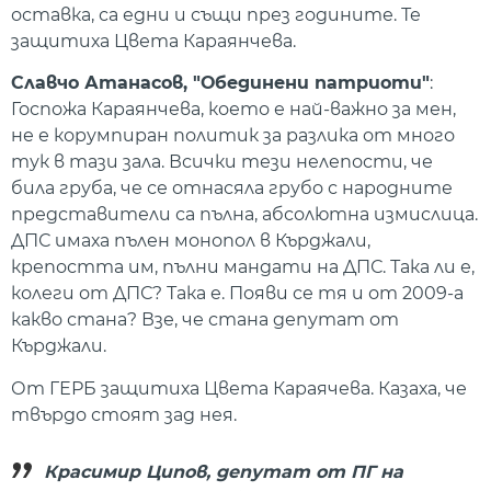
оставка, са едни и същи през годините. Те
защитиха Цвета Караянчева.
Славчо Атанасов, "Обединени патриоти"
:
Госпожа Караянчева, което е най-важно за мен,
не е корумпиран политик за разлика от много
тук в тази зала. Всички тези нелепости, че
била груба, че се отнасяла грубо с народните
представители са пълна, абсолютна измислица.
ДПС имаха пълен монопол в Кърджали,
крепостта им, пълни мандати на ДПС. Така ли е,
колеги от ДПС? Така е. Появи се тя и от 2009-а
какво стана? Взе, че стана депутат от
Кърджали.
От ГЕРБ защитиха Цвета Караячева. Казаха, че
твърдо стоят зад нея.
Красимир Ципов, депутат от ПГ на