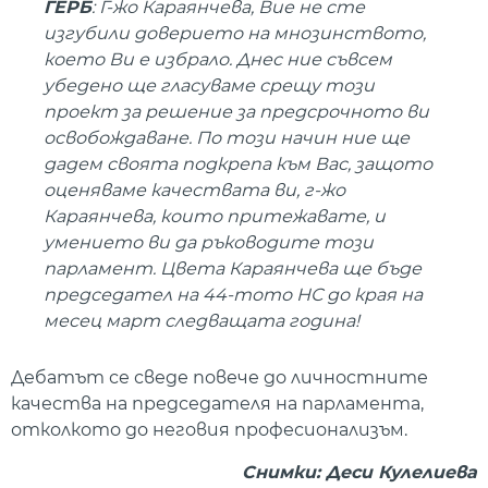
ГЕРБ
: Г-жо Караянчева, Вие не сте
изгубили доверието на мнозинството,
което Ви е избрало. Днес ние съвсем
убедено ще гласуваме срещу този
проект за решение за предсрочното ви
освобождаване. По този начин ние ще
дадем своята подкрепа към Вас, защото
оценяваме качествата ви, г-жо
Караянчева, които притежавате, и
умението ви да ръководите този
парламент. Цвета Караянчева ще бъде
председател на 44-тото НС до края на
месец март следващата година!
Дебатът се сведе повече до личностните
качества на председателя на парламента,
отколкото до неговия професионализъм.
Снимки: Деси Кулелиева