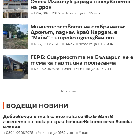
Олеся Илашчук заради нахлуването
на дрон
19:24, 08.08.2026
Чете се за: 00:25 мин.
Министерството на отбраната:
Дронът, паднал край Кардам, е
“Майя” - широко използван от
украинската армия
17:23, 08.08.2026
14426
Чете се за: 01:17 мин.
ГЕРБ: Сигурността на България не е
тема за партийна пропаганда
17:01, 08.08.2026
8919
Чете се за: 02:15 мин.
Реклама
ВОДЕЩИ НОВИНИ
Доброволци и тежка техника се включват в
гасенето на пожара край бобошевското село Висока
могила
08:24, 09.08.2026
Чете се за: 01:52 мин.
У нас