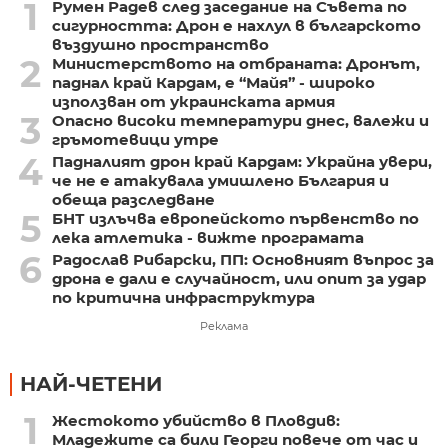
1
Румен Радев след заседание на Съвета по
сигурността: Дрон е нахлул в българското
въздушно пространство
2
Министерството на отбраната: Дронът,
паднал край Кардам, е “Майя” - широко
използван от украинската армия
3
Опасно високи температури днес, валежи и
гръмотевици утре
4
Падналият дрон край Кардам: Украйна увери,
че не е атакувала умишлено България и
обеща разследване
5
БНТ излъчва европейското първенство по
лека атлетика - вижте програмата
6
Радослав Рибарски, ПП: Основният въпрос за
дрона е дали е случайност, или опит за удар
по критична инфраструктура
Реклама
НАЙ-ЧЕТЕНИ
1
Жестокото убийство в Пловдив:
Младежите са били Георги повече от час и