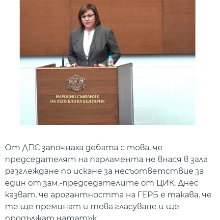
От ДПС започнаха дебата с това, че
председателят на парламента не внася в зала
разглеждане по искане за несъответствие за
един от зам.-председателите от ЦИК. Днес
казват, че арогантността на ГЕРБ е такава, че
те ще преминат и това гласуване и ще
продължат нататък.