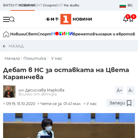
БНТ
БНТ
НОВИНИ
БНТ
Спорт
БНТ
На живо
BG
0
0
Новини
Свят
Спорт
Времето
България и еврото
Би
НАЗАД
Начало
Политика
У нас
Дебат в НС за оставката на Цвета
Караянчева
Десислава Маркова
A+
A-
от
Всичко от автора
Запази
09:19, 15.10.2020
Чете се за: 01:41 мин.
У нас