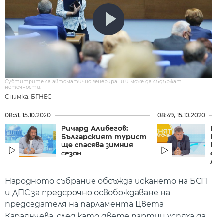
Субтитрите са автоматично генерирани и може да съдържат
неточности.
Снимка: БГНЕС
08:51, 15.10.2020
08:49, 15.10.2020
Ричард Алибегов:
П
Българският турист
М
ще спасява зимния
Н
сезон
с
л
Народното събрание обсъжда искането на БСП
и ДПС за предсрочно освобождаване на
председателя на парламента Цвета
Караянчева, след като двете партии успяха да