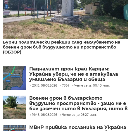
Бурни политически реакции след нахлуването на
военен дрон във въздушното ни пространство
(ОБЗОР)
Падналият дрон край Кардам:
Украйна увери, че не е атакувала
умишлено България и обеща
разследване
20:13, 08.08.2026
7764
Чете се за: 00:40 мин.
Военен дрон в българското
въздушно пространство - защо не е
бил засечен нито в България, нито в
Румъния?
19:45, 08.08.2026
Чете се за: 03:27 мин.
МВнР привика посланика на Украйна