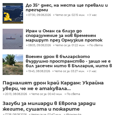
До 35° днес, на места ще превали и
прегърми
07:30, 09.08.2026
Чете се за: 02:15 мин.
У нас
Иран и Оман са близо до
споразумение за нов временен
маршрут през Ормузкия проток
08:05, 09.08.2026
Чете се за: 01:22 мин.
По света
Военен дрон в българското
въздушно пространство - защо не е
бил засечен нито в България, нито в
Румъния?
19:45, 08.08.2026
Чете се за: 03:27 мин.
У нас
Падналият дрон край Кардам: Украйна
увери, че не е атакувала...
20:13, 08.08.2026
Чете се за: 00:40 мин.
По света
Загуби за милиарди в Европа заради
жегите, сушата и пожарите
17:38, 08.08.2026
Чете се за: 02:47 мин.
Икономика