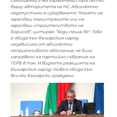
самооценка г-жа Караянчева слага петно
върху авторитета на НС. Абсолютно
недопустимо е изказването "Когато не
харесваш магистралите или не
харесваш строителството на
Борисов", цитирам "Ходи пеша, бе". Това
е обида към българския народ
независимо от абсолютно
неприемливото обяснение, че било
направено на партийно събрание на
ГЕРБ в Лом. И видяхте реакцията на
българския народ, това е обида към
всички български граждани.