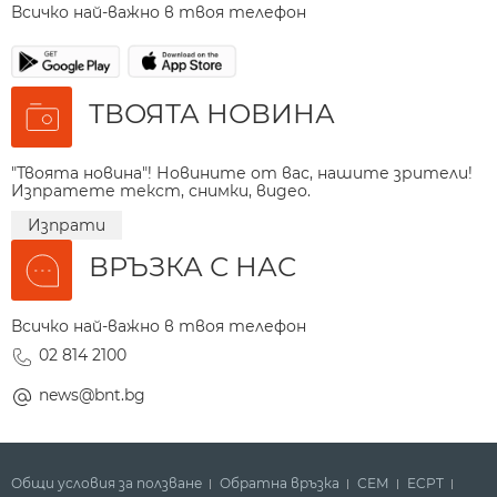
Всичко най-важно в твоя телефон
ТВОЯТА НОВИНА
"Твоята новина"! Новините от вас, нашите зрители!
Изпратете текст, снимки, видео.
Изпрати
ВРЪЗКА С НАС
Всичко най-важно в твоя телефон
02 814 2100
news@bnt.bg
Общи условия за ползване
Обратна връзка
СЕМ
ECPT