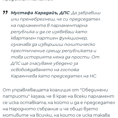
Мустафа Карадайъ, ДПС
: Да забравиш
или пренебрегнеш, че си председател
на парламента в парламентарна
република и да се изявяваш като
квартален партиен функционер,
означава да извършиш политическо
престъпление срещу републиката и
това историята няма да прости. От
ДПС ще гласуваме убедено за
освобождаването на госпожа
Караянчева като председател на НС.
От управляващата коалиция от "Обединени
патриоти" казаха, че в края на всеки парламент
се иска оставката, на който и да е председател
на Народното събрание и че общо взето
мотивите на всички, на които се иска такава