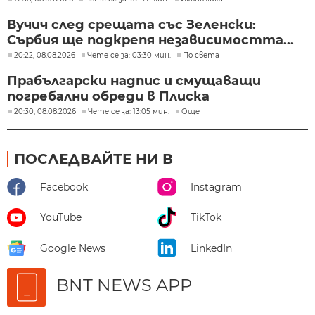
Вучич след срещата със Зеленски:
Сърбия ще подкрепя независимостта...
20:22, 08.08.2026
Чете се за: 03:30 мин.
По света
Прабългарски надпис и смущаващи
погребални обреди в Плиска
20:30, 08.08.2026
Чете се за: 13:05 мин.
Още
ПОСЛЕДВАЙТЕ НИ В
Facebook
Instagram
YouTube
TikTok
Google News
LinkedIn
BNT NEWS APP