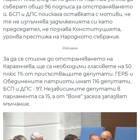
съберат общо 96 подписа за отстраняването
й. БСП и ДПС поискаха оставката с мотиви, че
тя не изпълнява задълженията си като
председател, не познава Конституцията,
уронва престижа на Народното събрание.
Реклама
За да се стигне до отстраняването на
Караянчева, ще са необходими гласовете на 50
плюс 1% от присъстващите депутати. ГЕРБ и
Обединените патриоти имат 116 депутати,
БСП и ДПС - 97. Независимите депутати в
парламента са 15, а от "Воля" засега запазват
мълчание.