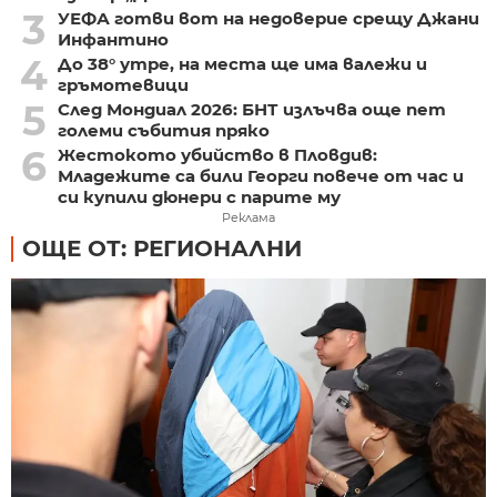
3
УЕФА готви вот на недоверие срещу Джани
Инфантино
4
До 38° утре, на места ще има валежи и
гръмотевици
5
След Мондиал 2026: БНТ излъчва още пет
големи събития пряко
6
Жестокото убийство в Пловдив:
Младежите са били Георги повече от час и
си купили дюнери с парите му
Реклама
ОЩЕ ОТ: РЕГИОНАЛНИ