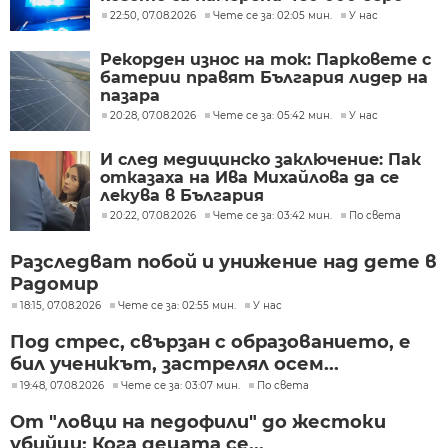
22:50, 07.08.2026
Чете се за: 02:05 мин.
У нас
Рекорден износ на ток: Парковете с
батерии правят България лидер на
пазара
20:28, 07.08.2026
Чете се за: 05:42 мин.
У нас
И след медицинско заключение: Пак
отказаха на Ива Михайлова да се
лекува в България
20:22, 07.08.2026
Чете се за: 03:42 мин.
По света
Разследват побой и унижение над дете в
Радомир
18:15, 07.08.2026
Чете се за: 02:55 мин.
У нас
Под стрес, свързан с образованието, е
бил ученикът, застрелял осем...
19:48, 07.08.2026
Чете се за: 03:07 мин.
По света
От "ловци на педофили" до жестоки
убийци: Кога децата се...