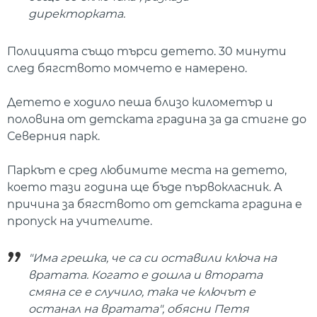
директорката.
Полицията също търси детето. 30 минути
след бягството момчето е намерено.
Детето е ходило пеша близо километър и
половина от детската градина за да стигне до
Северния парк.
Паркът е сред любимите места на детето,
което тази година ще бъде първокласник. А
причина за бягството от детската градина е
пропуск на учителите.
"Има грешка, че са си оставили ключа на
вратата. Когато е дошла и втората
смяна се е случило, така че ключът е
останал на вратата", обясни Петя