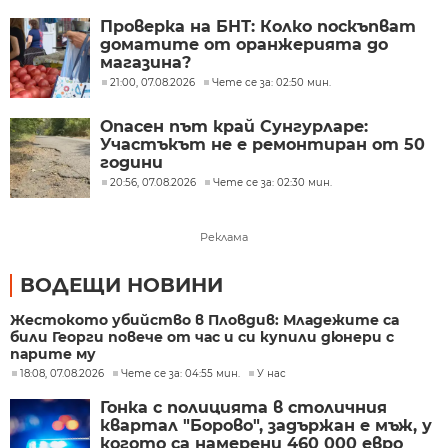
Проверка на БНТ: Колко поскъпват
доматите от оранжерията до
магазина?
21:00, 07.08.2026
Чете се за: 02:50 мин.
Опасен път край Сунгурларе:
Участъкът не е ремонтиран от 50
години
20:56, 07.08.2026
Чете се за: 02:30 мин.
Реклама
ВОДЕЩИ НОВИНИ
Жестокото убийство в Пловдив: Младежите са
били Георги повече от час и си купили дюнери с
парите му
18:08, 07.08.2026
Чете се за: 04:55 мин.
У нас
Гонка с полицията в столичния
квартал "Борово", задържан е мъж, у
когото са намерени 460 000 евро