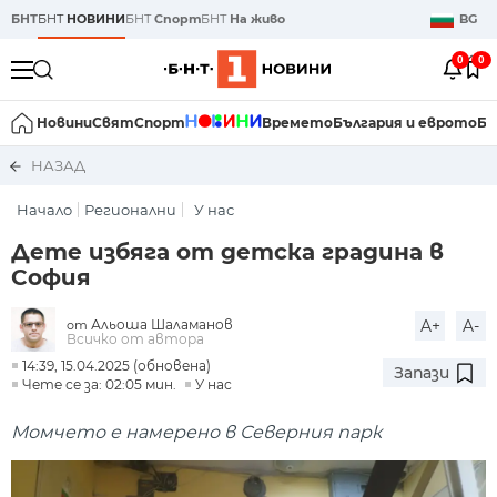
БНТ
БНТ
НОВИНИ
БНТ
Спорт
БНТ
На живо
BG
0
0
Новини
Свят
Спорт
Времето
България и еврото
Би
НАЗАД
Начало
Регионални
У нас
Дете избяга от детска градина в
София
Альоша Шаламанов
A+
A-
от
Всичко от автора
14:39, 15.04.2025 (обновена)
Запази
Чете се за: 02:05 мин.
У нас
Момчето е намерено в Северния парк