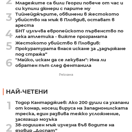
2
Младежите са били Георги повече от час и
си купили дюнери с парите му
3
Тийнейджърите, обвинени в жестокото
убийство на мъж в Пловдив, остават в
ареста
4
БНТ излъчва европейското първенство по
лека атлетика - вижте програмата
5
Жестокото убийство в Пловдив:
Прокуратурата внася искане за „задържане
под стража“
6
"Майко, искам да се лекувам": Има ли
обратен път след фентанила
Реклама
НАЙ-ЧЕТЕНИ
1
Тодор Кантарджиев: Ако 200 души са ухапани
от комар, носещ вируса на Западнонилската
треска, един развива тежко усложнение,
засягащо мозъка
2
38-годишен мъж изчезна във водите на
язовир „Доспат“