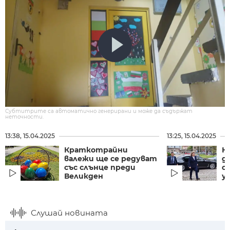
Субтитрите са автоматично генерирани и може да съдържат
неточности.
13:38, 15.04.2025
13:25, 15.04.2025
Краткотрайни
Н
валежи ще се редуват
д
със слънце преди
с
Великден
у
Слушай новината