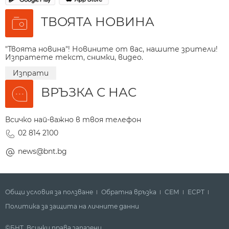
ТВОЯТА НОВИНА
"Твоята новина"! Новините от вас, нашите зрители!
Изпратете текст, снимки, видео.
Изпрати
ВРЪЗКА С НАС
Всичко най-важно в твоя телефон
02 814 2100
news@bnt.bg
Общи условия за ползване
Обратна връзка
СЕМ
ECPT
Политика за защита на личните данни
©БНТ. Всички права запазени