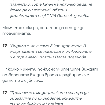
планувало. Той е казал на няколко деца, че
желае да си тръгне", обясни
директорът на ДГ №5 Петя Лозанова.
Момчето иска разрешение да отиде до
тоалетната.
"Видяло е, че е само в коридорчето. В
апартамент се намираме, отключило е
и е тръгнало", поясни Петя Лозанова.
Няколко минути по-късно учителите виждат
отворената входна врата и разбират, че
детето е избягало.
"Тръгнахме с медицинската сестра да
обикаляме по блоковете, колегите
също се включиха", разказа