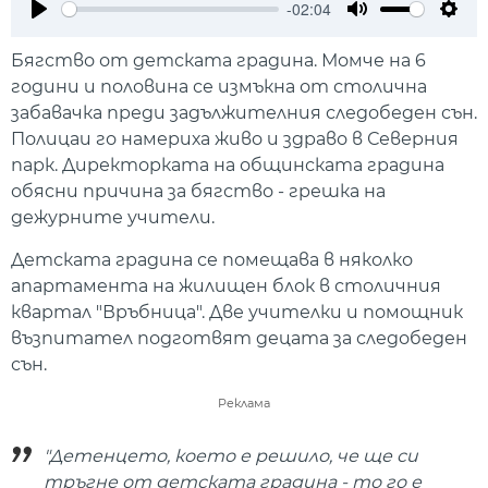
-02:04
Play
Mute
Setti
Бягство от детската градина. Момче на 6
години и половина се измъкна от столична
забавачка преди задължителния следобеден сън.
Полицаи го намериха живо и здраво в Северния
парк. Директорката на общинската градина
обясни причина за бягство - грешка на
дежурните учители.
Детската градина се помещава в няколко
апартамента на жилищен блок в столичния
квартал "Връбница". Две учителки и помощник
възпитател подготвят децата за следобеден
сън.
Реклама
"Детенцето, което е решило, че ще си
тръгне от детската градина - то го е