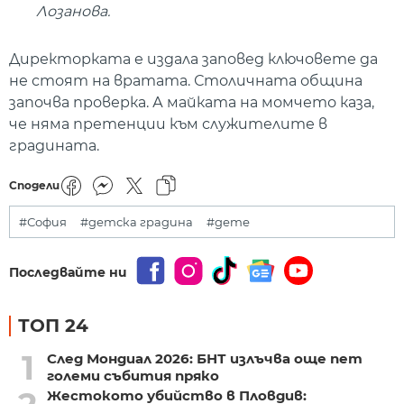
Лозанова.
Директорката е издала заповед ключовете да
не стоят на вратата. Столичната община
започва проверка. А майката на момчето каза,
че няма претенции към служителите в
градината.
Сподели
#София
#детска градина
#дете
Последвайте ни
ТОП 24
1
След Мондиал 2026: БНТ излъчва още пет
големи събития пряко
Жестокото убийство в Пловдив: