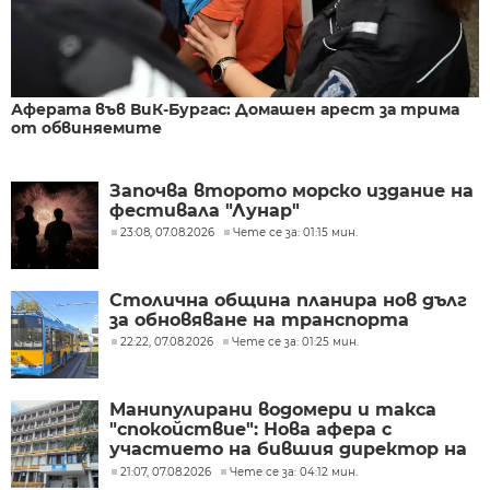
Аферата във ВиК-Бургас: Домашен арест за трима
от обвиняемите
Започва второто морско издание на
фестивала "Лунар"
23:08, 07.08.2026
Чете се за: 01:15 мин.
Столична община планира нов дълг
за обновяване на транспорта
22:22, 07.08.2026
Чете се за: 01:25 мин.
Манипулирани водомери и такса
"спокойствие": Нова афера с
участието на бившия директор на
"ВиК - Бургас"
21:07, 07.08.2026
Чете се за: 04:12 мин.