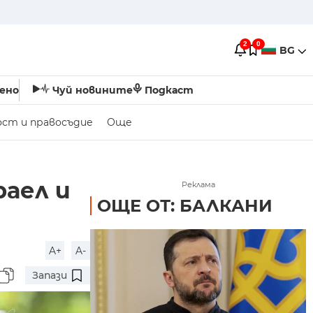
2
0
BG
ено
Чуй новините
Подкаст
ост и правосъдие
Още
раел и
Реклама
ОЩЕ ОТ: БАЛКАНИ
A+
A-
Запази