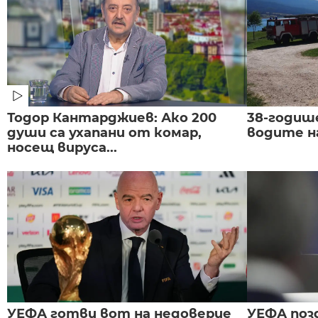
Тодор Кантарджиев: Ако 200
38-годиш
души са ухапани от комар,
водите н
носещ вируса...
УЕФА готви вот на недоверие
УЕФА поз