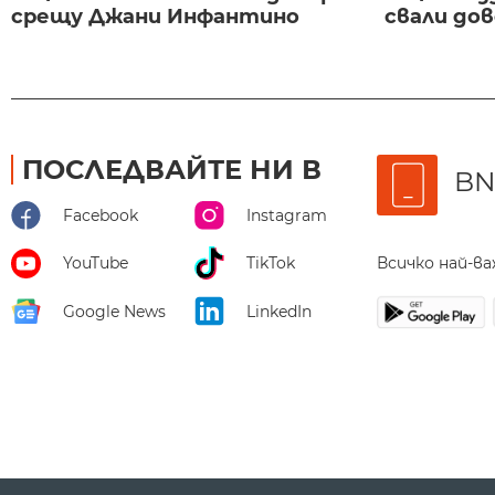
срещу Джани Инфантино
свали до
ПОСЛЕДВАЙТЕ НИ В
BN
Facebook
Instagram
Всичко най-в
YouTube
TikTok
Google News
LinkedIn