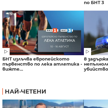
по БНТ 3
БНТ излъчва европейското
8 задържа
първенство по лека атлетика -
непълнол
вижте...
убийство 
НАЙ-ЧЕТЕНИ