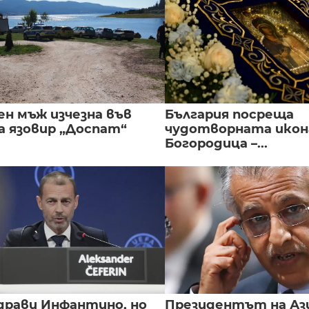
ен мъж изчезна във
България посреща
а язовир „Доспат“
чудотворната икон
Богородица –...
драви Инфантино, но
Президентът на А