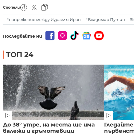
Сподели
#напрежение между Израел и Иран
#Владимир Путин
#
Последвайте ни
ТОП 24
До 38° утре, на места ще има
Гледайте
валежи и гръмотевици
първенст