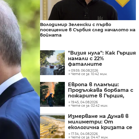
Володимир Зеленски с първо
посещение в Сърбия след началото на
войната
"Визия нула": Как Гърция
намали с 22%
фаталните
катастрофи по
09:59, 06.08.2026
Чете се за: 10:42 мин.
пътищата в страната
Европа в пламъци:
Продължава борбата с
пожарите в Гърция,
Испания и Нидерландия
19:45, 04.08.2026
Чете се за: 02:42 мин.
Измерване на Дунав в
милиметри: От
екологична кризата се
превръща в
17:34, 04.08.2026
Чете се за: 04:47 мин.
икономическа