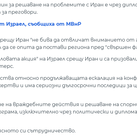
н за решаване на проблемите с Иран е чрез дипло
 за преговори.
от Израел, съобщиха от МВнР
рещу Иран "не бива да отвличат вниманието от 
ел да се опита да постави региона пред "свършен ф
ловата акция" на Израел срещу Иран и са призовали
терс.
ойства относно продължаващата ескалация на кон
жертви и има сериозни дългосрочни последици за ц
ране на враждебните действия и решаване на спорн
ограма, изключително чрез политически и диплом
ясното си сътрудничество.