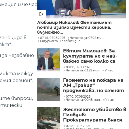
мация и че час
Любомир Николов: Фентанилът
почти изцяло измести хероина,
възможно...
геноцида в
07:45, 07.08.2026
Чете се за: 07:22 мин.
Сигурност и правосъдие
акт".
Евтим Милошев: За
 за незабавно
културата не е най-
важно само колко са
парите, а да се
09:00, 07.08.2026
Чете се за: 03:22 мин.
У нас
изплащат навреме
фликта между
Гасенето на пожара на
елия регион",
АМ „Тракия“
продължава, но огънят
е локализиран
07:10, 07.08.2026
ите въпроси,
Чете се за: 00:45 мин.
У нас
атически
Жестокото убийство в
Пловдив:
Прокуратурата внася
искане „задържане под
07:18, 07.08.2026