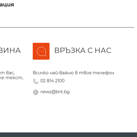
ация
ВИНА
ВРЪЗКА С НАС
т вас,
Всичко най-важно в твоя телефон
те текст,
02 814 2100
news@bnt.bg