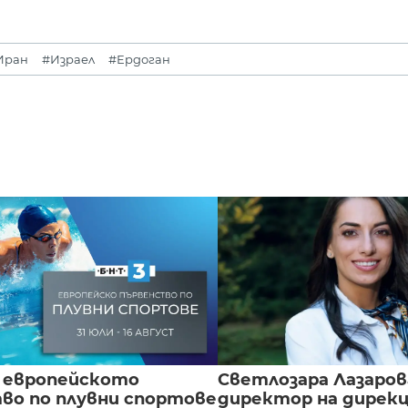
Иран
#Израел
#Ердоган
 европейското
Светлозара Лазаров
во по плувни спортове
директор на дирек