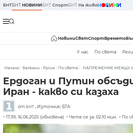
БНТ
БНТ
НОВИНИ
БНТ
Спорт
БНТ
На живо
Новини
Свят
Спорт
Времето
Бъ
У нас
По света
Реги
Начало
Балкани
Русия
По света
НАПРЕЖЕНИЕ МЕЖДУ И
Ердоган и Путин обсъд
Иран - какво си казаха
от
, Източник: БТА
БНТ
17:39, 16.06.2025 (обновена)
Чете се за: 02:10 мин.
По с