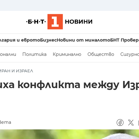
лгария и еврото
Бизнес
Новини от миналото
БНТ Провер
онални
Политика
Криминално
Общество
Сигурн
РАН И ИЗРАЕЛ
иха конфликта между Из
вета