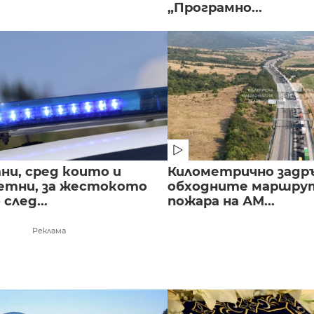
„Програмно...
ни, сред които и
Километрично задр
етни, за жестокото
обходните маршрут
след...
пожара на АМ...
Реклама