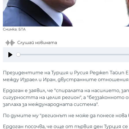
Снимка: БТА
Слушай новината
Play
Президентите на Турция и Русия Реджеп Тайип 
между Израел и Иран, двустранните отношения 
Ердоган е заявил, че "спиралата на насилието, за
сигурността на целия регион", а "беззаконнот
заплаха за международната система".
По думите му "регионът не може да понесе нова 
Ердоган посочва, че още от първия ден Турция с