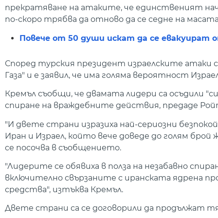
прекратяване на атаките, че единственият начи
по-скоро трябва да отново да се седне на масата
Повече от 50 души искат да се евакуират 
Според турския президент израелските атаки с
Газа" и е заявил, че има голяма вероятност Изра
Кремъл съобщи, че двамата лидери са осъдили "си
спиране на враждебните действия, предаде Рой
"И двете страни изразиха най-сериозни безпок
Иран и Израел, който вече доведе до голям брой 
се посочва в съобщението.
"Лидерите се обявиха в полза на незабавно спи
включително свързаните с иранската ядрена пр
средства", изтъква Кремъл.
Двете страни са се договорили да продължат т