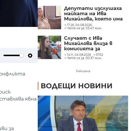
Депутати изслушаха
майката на Ива
Михайлова, която има
забрана да се лекува у
17:26, 04.08.2026
Чете се за: 03:47 мин.
нас
Случаят с Ива
Михайлова влиза в
комисията за
българите в чужбина
14:11, 04.08.2026
5702
Чете се за: 00:37 мин.
ute
Settings
Реклама
конфликта
ВОДЕЩИ НОВИНИ
риск
ставлява явна
ви за