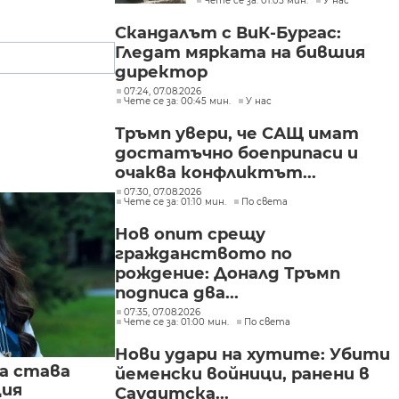
Чете се за: 01:05 мин.
У нас
стража“
Скандалът с ВиК-Бургас:
Гледат мярката на бившия
директор
07:24, 07.08.2026
Чете се за: 00:45 мин.
У нас
Тръмп увери, че САЩ имат
достатъчно боеприпаси и
очаква конфликтът...
07:30, 07.08.2026
Чете се за: 01:10 мин.
По света
Нов опит срещу
гражданството по
рождение: Доналд Тръмп
подписа два...
07:35, 07.08.2026
Чете се за: 01:00 мин.
По света
Нови удари на хутите: Убити
а става
йеменски войници, ранени в
ция
Саудитска...