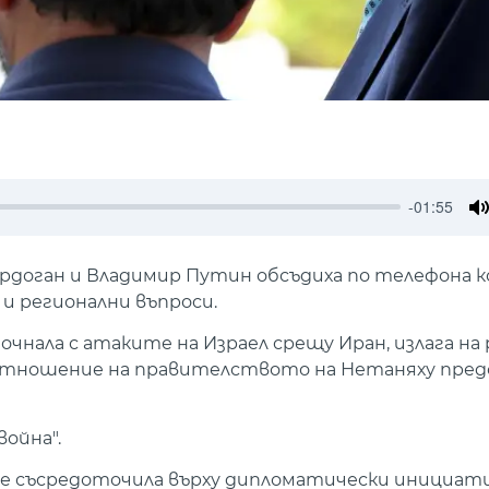
-01:55
M
Ердоган и Владимир Путин обсъдиха по телефона 
и регионални въпроси.
почнала с атаките на Израел срещу Иран, излага на 
о отношение на правителството на Нетаняху пред
война".
е е съсредоточила върху дипломатически инициати