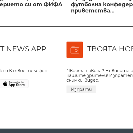
верието си от ФИФА
футболна конфедер
приветства...
T NEWS APP
ТВОЯТА НО
ажно в твоя телефон
"Твоята новина"! Новините о
нашите зрители! Изпрате
снимки, видео.
Изпрати