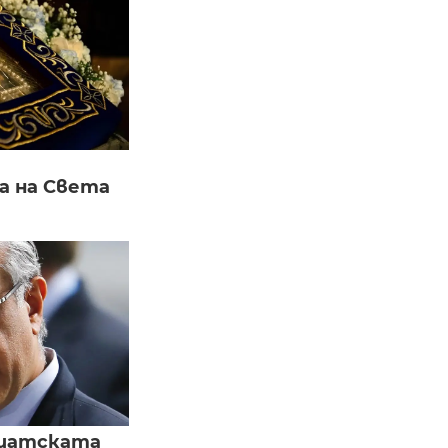
а на Света
зиатската