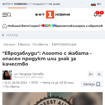
БНТ
БНТ
НОВИНИ
БНТ
Спорт
БНТ
На живо
BG
2
0
Новини
Свят
Спорт
Времето
България и еврото
Би
НАЗАД
Начало
Европа
По света
ЕВРОЗАБЛУДИ
"Еврозаблуди": Логото с жабата -
опасен продукт или знак за
качество
Теодора Гатева
A+
A-
от
Всичко от автора
12:21, 26.05.2024
31731
Чете се за: 03:35 мин.
Запази
По света