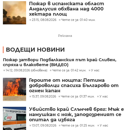
Пожар в испанската област
Андалусия обхвана над 4000
хектара площ
23:15, 08.08.2026
Чете се за: 01:40 мин.
Реклама
ВОДЕЩИ НОВИНИ
Пожар затвори Подбалканския път край Сливен,
спряха и влаковете (ВИДЕО)
14:12, 09.08.2026 (обновена)
Чете се за: 01:42 мин.
У нас
Героите от нощта: Петима
доброволци спасиха Българово от
огнен капан
15:37, 09.08.2026
Чете се за: 01:37 мин.
У нас
Убийство край Слънчев бряг: Мъж е
намушкан с нож, заподозреният се
опитал да избяга
13:07, 09.08.2026
Чете се за: 01:25 мин.
У нас