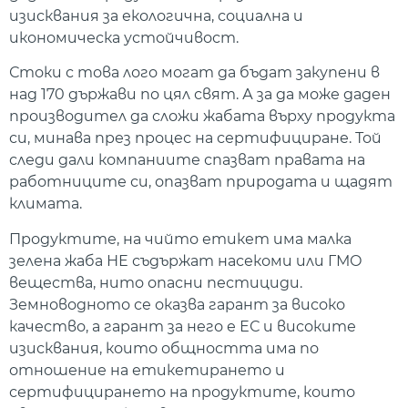
изисквания за екологична, социална и
икономическа устойчивост.
Стоки с това лого могат да бъдат закупени в
над 170 държави по цял свят. А за да може даден
производител да сложи жабата върху продукта
си, минава през процес на сертифициране. Той
следи дали компаниите спазват правата на
работниците си, опазват природата и щадят
климата.
Продуктите, на чийто етикет има малка
зелена жаба НЕ съдържат насекоми или ГМО
вещества, нито опасни пестициди.
Земноводното се оказва гарант за високо
качество, а гарант за него е ЕС и високите
изисквания, които общността има по
отношение на етикетирането и
сертифицирането на продуктите, които