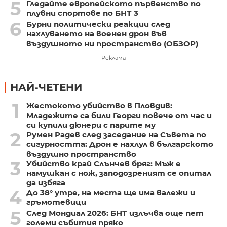
5
Гледайте европейското първенство по
плувни спортове по БНТ 3
6
Бурни политически реакции след
нахлуването на военен дрон във
въздушното ни пространство (ОБЗОР)
Реклама
НАЙ-ЧЕТЕНИ
1
Жестокото убийство в Пловдив:
Младежите са били Георги повече от час и
си купили дюнери с парите му
2
Румен Радев след заседание на Съвета по
сигурността: Дрон е нахлул в българското
въздушно пространство
3
Убийство край Слънчев бряг: Мъж е
намушкан с нож, заподозреният се опитал
да избяга
4
До 38° утре, на места ще има валежи и
гръмотевици
5
След Мондиал 2026: БНТ излъчва още пет
големи събития пряко