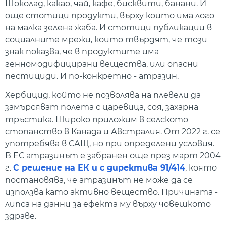
Шоколад, какао, чай, кафе, бисквити, банани. И
още стотици продукти, върху които има лого
на малка зелена жаба. И стотици публикации в
социалните мрежи, които твърдят, че този
знак показва, че в продуктите има
генномодифицирани вещества, или опасни
пестициди. И по-конкретно - атразин.
Хербицид, който не позволява на плевели да
замърсяват полета с царевица, соя, захарна
тръстика. Широко приложим в селското
стопанство в Канада и Австралия. От 2022 г. се
употребява в САЩ, но при определени условия.
В ЕС атразинът е забранен още през март 2004
г.
С решение на ЕК и с директива 91/414
, която
постановява, че атразинът не може да се
използва като активно вещество. Причината -
липса на данни за ефекта му върху човешкото
здраве.