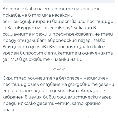
Play
Mute
Setti
Логото с жаба на етикетите на храните
показва, че в тях има насекоми,
генномодифицирани вещества или пестициди.
Това твърдят множество публикации в
социалните мрежи и предупреждават, че тези
продукти заливат европейския пазар. Какво
всъщност означава въпросният знак и как е
уреден въпросът с етикетите и означенията
за ГМО в държавите - членки на ЕС.
Реклама
Скрит зад лозунгите за безопасен нехимичен
пестицид с цел опазване на дъждовните зелени
гори и плантации по целия свят. Атразин е
забранен в целия бивш социалистически лагер
преди няколко десетилетия, като крайно
опасен.