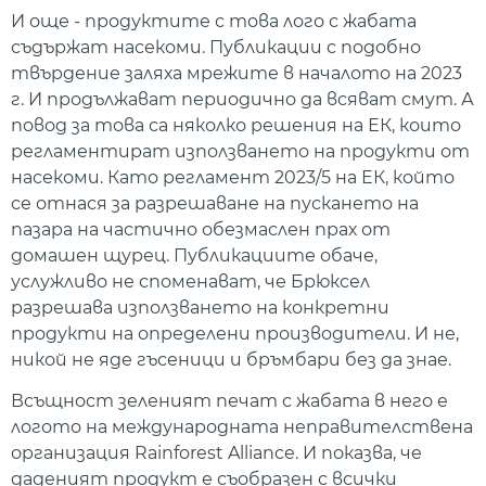
И още - продуктите с това лого с жабата
съдържат насекоми. Публикации с подобно
твърдение заляха мрежите в началото на 2023
г. И продължават периодично да всяват смут. А
повод за това са няколко решения на ЕК, които
регламентират използването на продукти от
насекоми. Като регламент 2023/5 на ЕК, който
се отнася за разрешаване на пускането на
пазара на частично обезмаслен прах от
домашен щурец. Публикациите обаче,
услужливо не споменават, че Брюксел
разрешава използването на конкретни
продукти на определени производители. И не,
никой не яде гъсеници и бръмбари без да знае.
Всъщност зеленият печат с жабата в него е
логото на международната неправителствена
организация Rainforest Alliance. И показва, че
даденият продукт е съобразен с всички