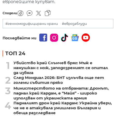
европейците купуват.
Сподели
#генномодифицирани храни
#еврозаблуди
Последвайте ни
ТОП 24
1
Убийство край Слънчев бряг: Мъж е
намушкан с нож, заподозреният се опитал
да избяга
2
След Мондиал 2026: БНТ излъчва още пет
големи събития пряко
3
Министерството на отбраната: Дронът,
паднал край Кардам, е “Майя” - широко
използван от украинската армия
4
Падналият дрон край Кардам: Украйна увери,
че не е атакувала умишлено България и
обеща разследване