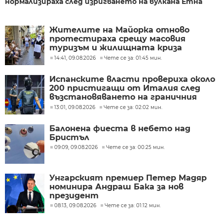
нормализираха след изригването на вулкана Етна
Жителите на Майорка отново
протестираха срещу масовия
туризъм и жилищната криза
(СНИМКИ)
14:41, 09.08.2026
Чете се за: 01:45 мин.
Испанските власти провериха около
200 пристигащи от Италия след
възстановяването на граничния
контрол
13:01, 09.08.2026
Чете се за: 02:02 мин.
Балонена фиеста в небето над
Бристъл
09:09, 09.08.2026
Чете се за: 00:25 мин.
Унгарският премиер Петер Мадяр
номинира Андраш Бака за нов
президент
08:13, 09.08.2026
Чете се за: 01:12 мин.