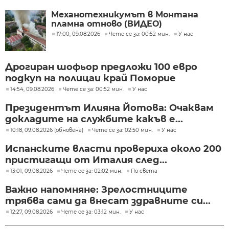
Механотехникумът в Монтана
пламна отново (ВИДЕО)
17:00, 09.08.2026
Чете се за: 00:52 мин.
У нас
Дрогиран шофьор предложи 100 евро
подкуп на полицаи край Поморие
14:54, 09.08.2026
Чете се за: 00:52 мин.
У нас
Президентът Илияна Йотова: Очаквам
докладите на службите какъв е...
10:18, 09.08.2026 (обновена)
Чете се за: 02:50 мин.
У нас
Испанските власти провериха около 200
пристигащи от Италия след...
13:01, 09.08.2026
Чете се за: 02:02 мин.
По света
Важно напомняне: Зрелостниците
трябва сами да внесат здравните си...
12:27, 09.08.2026
Чете се за: 03:12 мин.
У нас