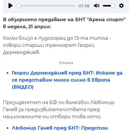
-01:06
Play
Mute
Setti
В обзорното предаване на БНТ "Арена спорт"
в неделя, 21 април:
Колко близо е Лудогорец до 13-та титла -
говори старши треньорът Георги
Дерменджиев.
Реклама
Георги Дерменджиев пред БНТ: Искаме да
се представим много силно в Европа
(ВИДЕО)
Президентът на БФ по волейбол Любомир
Ганев за предизвикателствата пред
националните ни отбори това лято.
Любомир Ганев пред БНТ: Предстои