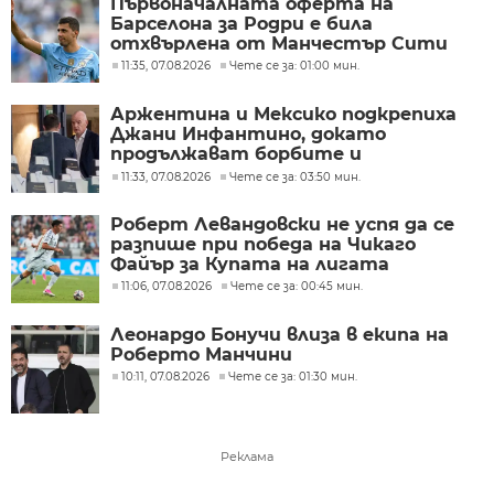
Първоначалната оферта на
Барселона за Родри е била
отхвърлена от Манчестър Сити
11:35, 07.08.2026
Чете се за: 01:00 мин.
Аржентина и Мексико подкрепиха
Джани Инфантино, докато
продължават борбите и
разногласията във ФИФА
11:33, 07.08.2026
Чете се за: 03:50 мин.
Роберт Левандовски не успя да се
разпише при победа на Чикаго
Файър за Купата на лигата
11:06, 07.08.2026
Чете се за: 00:45 мин.
Леонардо Бонучи влиза в екипа на
Роберто Манчини
10:11, 07.08.2026
Чете се за: 01:30 мин.
Реклама