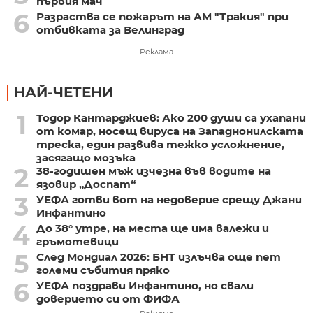
първия мач
6
Разраства се пожарът на АМ "Тракия" при
отбивката за Велинград
Реклама
НАЙ-ЧЕТЕНИ
1
Тодор Кантарджиев: Ако 200 души са ухапани
от комар, носещ вируса на Западнонилската
треска, един развива тежко усложнение,
засягащо мозъка
2
38-годишен мъж изчезна във водите на
язовир „Доспат“
3
УЕФА готви вот на недоверие срещу Джани
Инфантино
4
До 38° утре, на места ще има валежи и
гръмотевици
5
След Мондиал 2026: БНТ излъчва още пет
големи събития пряко
6
УЕФА поздрави Инфантино, но свали
доверието си от ФИФА