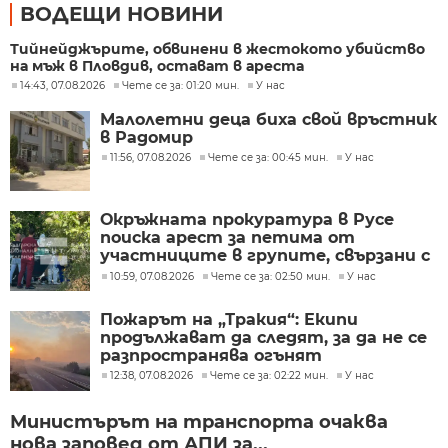
ВОДЕЩИ НОВИНИ
Тийнейджърите, обвинени в жестокото убийство
на мъж в Пловдив, остават в ареста
14:43, 07.08.2026
Чете се за: 01:20 мин.
У нас
Малолетни деца биха свой връстник
в Радомир
11:56, 07.08.2026
Чете се за: 00:45 мин.
У нас
Окръжната прокуратура в Русе
поиска арест за петима от
участниците в групите, свързани с
разбитата лаборатория за
10:59, 07.08.2026
Чете се за: 02:50 мин.
У нас
фентанил
Пожарът на „Тракия“: Екипи
продължават да следят, за да не се
разпространява огънят
12:38, 07.08.2026
Чете се за: 02:22 мин.
У нас
Министърът на транспорта очаква
нова заповед от АПИ за...