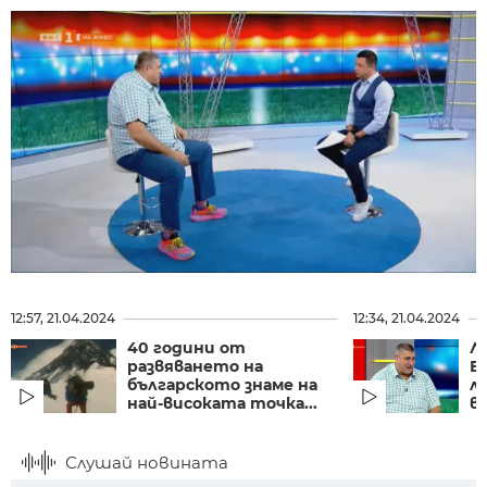
12:57, 21.04.2024
12:34, 21.04.2024
40 години от
Л
развяването на
Б
българското знаме на
л
най-високата точка...
во
Слушай новината