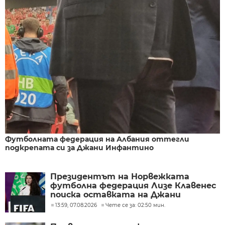
Футболната федерация на Албания оттегли
подкрепата си за Джани Инфантино
Президентът на Норвежката
футболна федерация Лизе Клавенес
поиска оставката на Джани
Инфантино
13:59, 07.08.2026
Чете се за: 02:50 мин.