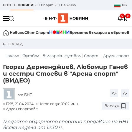
БНТ
БНТ
НОВИНИ
БНТ
Спорт
БНТ
На живо
BG
6
0
Новини
Свят
Спорт
Времето
България и еврото
Би
НАЗАД
Начало
Футбол
Български футбол
Спорт
Други спорт
Георги Дерменджиев, Любомир Ганев
и сестри Стоеви в "Арена спорт"
(ВИДЕО)
A+
A-
БНТ
от
13:15, 21.04.2024
Чете се за: 01:02 мин.
Запази
Други спортове
Гледайте обзорното спортно предаване на БНТ
всяка неделя от 12:30 ч.