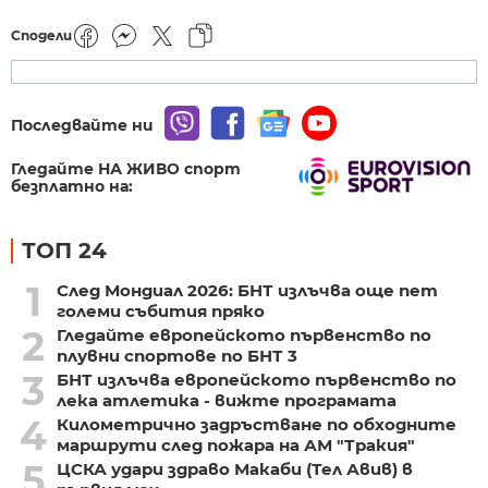
Сподели
Последвайте ни
Гледайте НА ЖИВО спорт
безплатно на:
ТОП 24
1
След Мондиал 2026: БНТ излъчва още пет
големи събития пряко
2
Гледайте европейското първенство по
плувни спортове по БНТ 3
3
БНТ излъчва европейското първенство по
лека атлетика - вижте програмата
4
Километрично задръстване по обходните
маршрути след пожара на АМ "Тракия"
5
ЦСКА удари здраво Макаби (Тел Авив) в