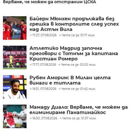
вярваме, че можем да отстраним ЦСКА
Байерн Мюнхен продължава без
грешка в контролите след успех
над Астън Вила
17:27, 07.08.2026
Чете се за: 01:17 мин.
Атлетико Мадрид започна
преговори с Тотнъм за капитана
Кристиан Ромеро
17:17, 07.08.2026
Чете се за: 02:02 мин.
Рубен Аморим: В Милан целта
винаги е титлата
16:51, 07.08.2026
Чете се за: 01:42 мин.
Мамаду Диало: Вярваме, че можем да
елиминираме Панатинайкос
16:30, 07.08.2026
Чете се за: 01:37 мин.