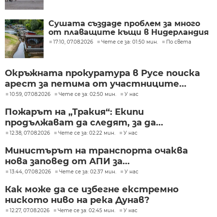
Сушата създаде проблем за много
от плаващите къщи в Нидерландия
17:10, 07.08.2026
Чете се за: 01:50 мин.
По света
Окръжната прокуратура в Русе поиска
арест за петима от участниците...
10:59, 07.08.2026
Чете се за: 02:50 мин.
У нас
Пожарът на „Тракия“: Екипи
продължават да следят, за да...
12:38, 07.08.2026
Чете се за: 02:22 мин.
У нас
Министърът на транспорта очаква
нова заповед от АПИ за...
13:44, 07.08.2026
Чете се за: 02:37 мин.
У нас
Как може да се избегне екстремно
ниското ниво на река Дунав?
12:27, 07.08.2026
Чете се за: 02:45 мин.
У нас