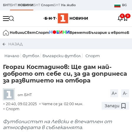
БНТ
БНТ
НОВИНИ
БНТ
Спорт
БНТ
На живо
BG
6
0
Новини
Свят
Спорт
Времето
България и еврото
Би
НАЗАД
Начало
Футбол
Български футбол
Спорт
Георги Костадинов: Ще дам най-
доброто от себе си, за да допринеса
за развитието на отбора
A+
A-
БНТ
от
20:40, 09.02.2025
Чете се за: 02:00 мин.
Запази
Спорт
Футболистът на Левски е впечатлен от
атмосферата в съблекалнята.