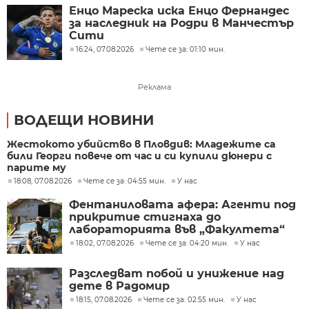
Енцо Мареска иска Енцо Фернандес
за наследник на Родри в Манчестър
Сити
16:24, 07.08.2026
Чете се за: 01:10 мин.
Реклама
ВОДЕЩИ НОВИНИ
Жестокото убийство в Пловдив: Младежите са
били Георги повече от час и си купили дюнери с
парите му
18:08, 07.08.2026
Чете се за: 04:55 мин.
У нас
Фентаниловата афера: Агенти под
прикритие стигнаха до
лабораторията във „Факултета“
18:02, 07.08.2026
Чете се за: 04:20 мин.
У нас
Разследват побой и унижение над
дете в Радомир
18:15, 07.08.2026
Чете се за: 02:55 мин.
У нас