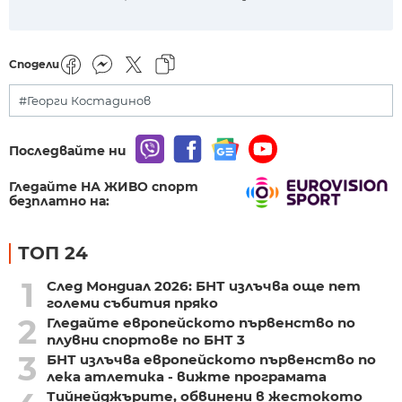
Сподели
#Георги Костадинов
Последвайте ни
Гледайте НА ЖИВО спорт
безплатно на:
ТОП 24
1
След Мондиал 2026: БНТ излъчва още пет
големи събития пряко
2
Гледайте европейското първенство по
плувни спортове по БНТ 3
3
БНТ излъчва европейското първенство по
лека атлетика - вижте програмата
Тийнейджърите, обвинени в жестокото