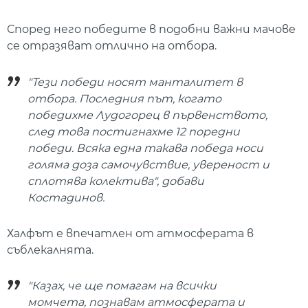
Според него победите в подобни важни мачове
се отразяват отлично на отбора.
"Тези победи носят манталитет в
отбора. Последния път, когато
победихме Лудогорец в първенството,
след това постигнахме 12 поредни
победи. Всяка една такава победа носи
голяма доза самочувствие, увереност и
сплотява колектива", добави
Костадинов.
Халфът е впечатлен от атмосферата в
съблекалнята.
"Казах, че ще помагам на всички
момчета, познавам атмосферата и