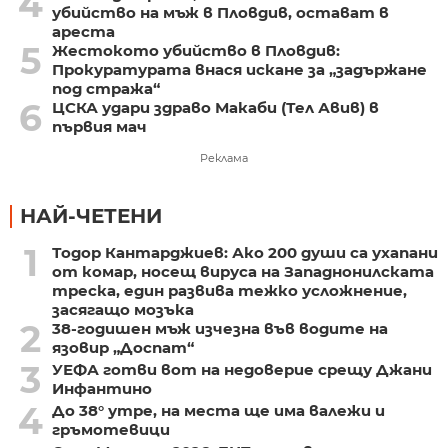
4
убийство на мъж в Пловдив, остават в
ареста
5
Жестокото убийство в Пловдив:
Прокуратурата внася искане за „задържане
под стража“
6
ЦСКА удари здраво Макаби (Тел Авив) в
първия мач
Реклама
НАЙ-ЧЕТЕНИ
1
Тодор Кантарджиев: Ако 200 души са ухапани
от комар, носещ вируса на Западнонилската
треска, един развива тежко усложнение,
засягащо мозъка
2
38-годишен мъж изчезна във водите на
язовир „Доспат“
3
УЕФА готви вот на недоверие срещу Джани
Инфантино
4
До 38° утре, на места ще има валежи и
гръмотевици