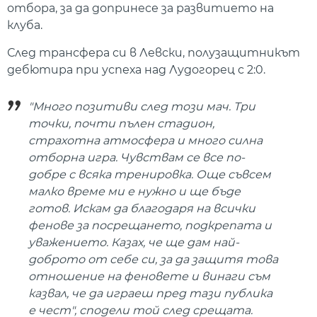
отбора, за да допринесе за развитието на
клуба.
След трансфера си в Левски, полузащитникът
дебютира при успеха над Лудогорец с 2:0.
"Много позитиви след този мач. Три
точки, почти пълен стадион,
страхотна атмосфера и много силна
отборна игра. Чувствам се все по-
добре с всяка тренировка. Още съвсем
малко време ми е нужно и ще бъде
готов. Искам да благодаря на всички
фенове за посрещането, подкрепата и
уважението. Казах, че ще дам най-
доброто от себе си, за да защитя това
отношение на феновете и винаги съм
казвал, че да играеш пред тази публика
е чест", сподели той след срещата.