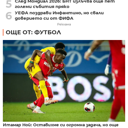
5
След Мондиал 2026: БНТ излъчва още пет
големи събития пряко
6
УЕФА поздрави Инфантино, но свали
доверието си от ФИФА
Реклама
ОЩЕ ОТ: ФУТБОЛ
Итамар Ной: Оставихме си огромна задача, но още