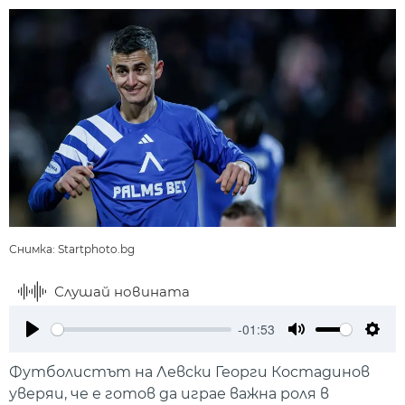
Снимка: Startphoto.bg
Слушай новината
-01:53
Play
Mute
Setti
Футболистът на Левски Георги Костадинов
уверяи, че е готов да играе важна роля в