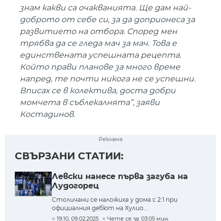
знам какви са очакванията. Ще дам най-
доброто от себе си, за да доприонеса за
развитието на отбора. Според мен
трябва да се гледа мач за мач. Това е
единствената успешната рецепта.
Който прави планове за много време
напред, те почти никога не се успешни.
Вписах се в колектива, доста добри
момчета в съблекалнята”, заяви
Костадинов.
Реклама
СВЪРЗАНИ СТАТИИ:
Левски нанесе първа загуба на
Лудогорец
Столичани се наложиха у дома с 2:1 при
официалния дебют на Хулио...
19:10, 09.02.2025
Чете се за: 03:05 мин.