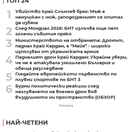
ТОП 24
1
Убийство край Слънчев бряг: Мъж е
намушкан с нож, заподозреният се опитал
да избяга
2
След Мондиал 2026: БНТ излъчва още пет
големи събития пряко
3
Министерството на отбраната: Дронът,
паднал край Кардам, е “Майя” - широко
използван от украинската армия
4
Падналият дрон край Кардам: Украйна увери,
че не е атакувала умишлено България и
обеща разследване
5
Гледайте европейското първенство по
плувни спортове по БНТ 3
6
Бурни политически реакции след
нахлуването на военен дрон във
въздушното ни пространство (ОБЗОР)
Реклама
НАЙ-ЧЕТЕНИ