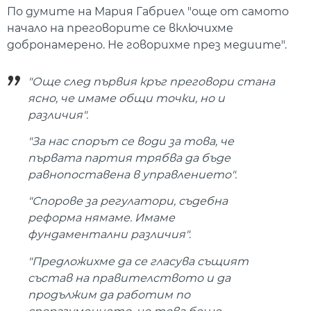
По думите на Мария Габриел "още от самото
начало на преговорите се включихме
добронамерено. Не говорихме през медиите".
"Още след първия кръг преговори стана
ясно, че имаме общи точки, но и
различия".
"За нас спорът се води за това, че
първата партия трябва да бъде
равнопоставена в управлението".
"Спорове за регулатори, съдебна
реформа нямаме. Имаме
фундаментални различия".
"Предложихме да се гласува същият
състав на правителството и да
продължим да работим по