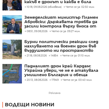
какъв е дронът и каква е била
неговата роля
10:18, 09.08.2026 (обновена)
Чете се за: 02:50 мин.
Земеделският министър Пламен
Абровски: Държавата трябва да
засили контрола върху вноса от
трети страни
08:51, 09.08.2026
Чете се за: 09:27 мин.
Бурни политически реакции след
нахлуването на военен дрон във
въздушното ни пространство
(ОБЗОР)
21:18, 08.08.2026
14854
Чете се за: 01:10 мин.
Падналият дрон край Кардам:
Украйна увери, че не е атакувала
умишлено България и обеща
разследване
20:13, 08.08.2026
17949
Чете се за: 00:40 мин.
Реклама
ВОДЕЩИ НОВИНИ