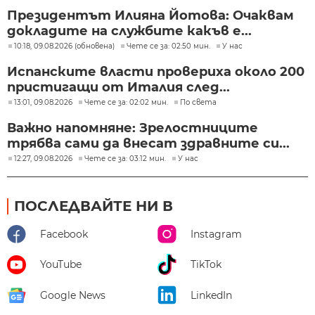
Президентът Илияна Йотова: Очаквам
докладите на службите какъв е...
10:18, 09.08.2026 (обновена)
Чете се за: 02:50 мин.
У нас
Испанските власти провериха около 200
пристигащи от Италия след...
13:01, 09.08.2026
Чете се за: 02:02 мин.
По света
Важно напомняне: Зрелостниците
трябва сами да внесат здравните си...
12:27, 09.08.2026
Чете се за: 03:12 мин.
У нас
ПОСЛЕДВАЙТЕ НИ В
Facebook
Instagram
YouTube
TikTok
Google News
LinkedIn