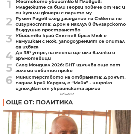
1
Жестокото убийство в Пловдив:
Младежите са били Георги повече от час и
си купили дюнери с парите му
2
Румен Радев след заседание на Съвета по
сигурността: Дрон е нахлул в българското
въздушно пространство
3
Убийство край Слънчев бряг: Мъж е
намушкан с нож, заподозреният се опитал
да избяга
4
До 38° утре, на места ще има валежи и
гръмотевици
5
След Мондиал 2026: БНТ излъчва още пет
големи събития пряко
6
Министерството на отбраната: Дронът,
паднал край Кардам, е “Майя” - широко
използван от украинската армия
Реклама
ОЩЕ ОТ: ПОЛИТИКА