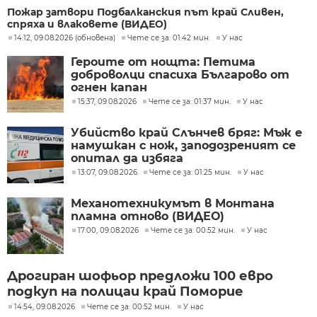
Пожар затвори Подбалканския път край Сливен,
спряха и влаковете (ВИДЕО)
14:12, 09.08.2026 (обновена)
Чете се за: 01:42 мин.
У нас
Героите от нощта: Петима
доброволци спасиха Българово от
огнен капан
15:37, 09.08.2026
Чете се за: 01:37 мин.
У нас
Убийство край Слънчев бряг: Мъж е
намушкан с нож, заподозреният се
опитал да избяга
13:07, 09.08.2026
Чете се за: 01:25 мин.
У нас
Механотехникумът в Монтана
пламна отново (ВИДЕО)
17:00, 09.08.2026
Чете се за: 00:52 мин.
У нас
Дрогиран шофьор предложи 100 евро
подкуп на полицаи край Поморие
14:54, 09.08.2026
Чете се за: 00:52 мин.
У нас