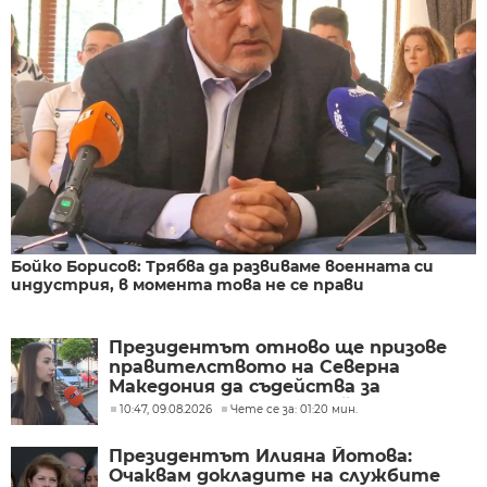
Бойко Борисов: Трябва да развиваме военната си
индустрия, в момента това не се прави
Президентът отново ще призове
правителството на Северна
Македония да съдейства за
лечението на Ива Михайлова
10:47, 09.08.2026
Чете се за: 01:20 мин.
Президентът Илияна Йотова:
Очаквам докладите на службите