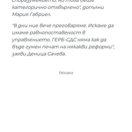
споразумението, но това беше
категорично отхвърлено", допълни
Мария Габриел.
"8 дни ние вече преговаряме. Искаме да
имаме равнопоставеност в
управлението. ГЕРБ-СДС няма как да
бъде гумен печат на някакви реформи",
заяви Деница Сачева.
Реклама