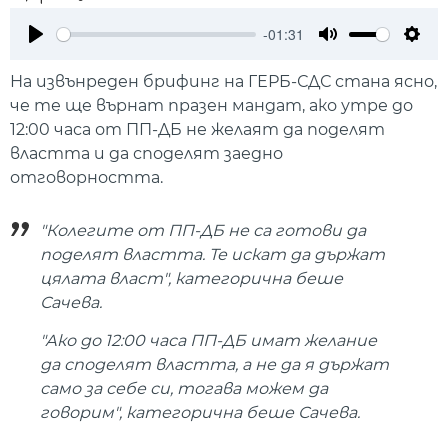
-01:31
Play
Mute
Setti
На извънреден брифинг на ГЕРБ-СДС стана ясно,
че те ще върнат празен мандат, ако утре до
12:00 часа от ПП-ДБ не желаят да поделят
властта и да споделят заедно
отговорността.
"Колегите от ПП-ДБ не са готови да
поделят властта. Те искат да държат
цялата власт", категорична беше
Сачева.
"Ако до 12:00 часа ПП-ДБ имат желание
да споделят властта, а не да я държат
само за себе си, тогава можем да
говорим", категорична беше Сачева.