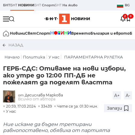
БНТ
БНТ
НОВИНИ
БНТ
Спорт
БНТ
На живо
BG
2
0
Новини
Свят
Спорт
Времето
България и еврото
Би
НАЗАД
Начало
Политика
У нас
ПАРЛАМЕНТАРНА РУЛЕТКА
ГЕРБ-СДС: Отиваме на нови избори,
ако утре до 12:00 ПП-ДБ не
пожелаят да поделят властта
Десислава Маркова
A+
A-
от
Всичко от автора
20:59, 17.03.2024
33439
Чете се за: 01:30 мин.
Запази
У нас
Ние искаме да бъдем третирани
равнопоставено, обявиха от партията