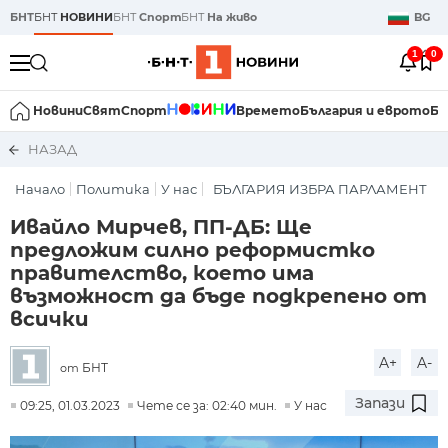
БНТ
БНТ
НОВИНИ
БНТ
Спорт
БНТ
На живо
BG
1
0
Новини
Свят
Спорт
Времето
България и еврото
Би
НАЗАД
Начало
Политика
У нас
БЪЛГАРИЯ ИЗБРА ПАРЛАМЕНТ
Ивайло Мирчев, ПП-ДБ: Ще
предложим силно реформистко
правителство, което има
възможност да бъде подкрепено от
всички
A+
A-
БНТ
от
Запази
09:25, 01.03.2023
Чете се за: 02:40 мин.
У нас