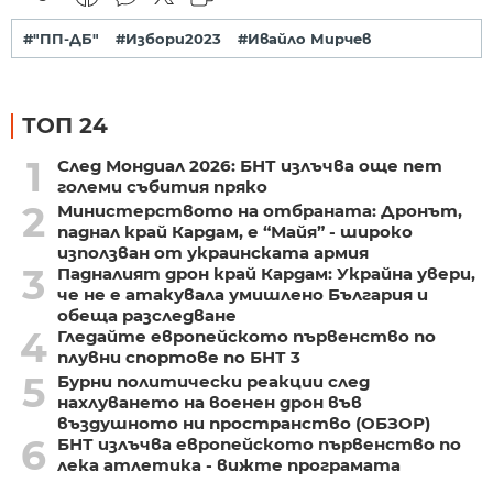
#"ПП-ДБ"
#Избори2023
#Ивайло Мирчев
ТОП 24
1
След Мондиал 2026: БНТ излъчва още пет
големи събития пряко
2
Министерството на отбраната: Дронът,
паднал край Кардам, е “Майя” - широко
използван от украинската армия
3
Падналият дрон край Кардам: Украйна увери,
че не е атакувала умишлено България и
обеща разследване
4
Гледайте европейското първенство по
плувни спортове по БНТ 3
5
Бурни политически реакции след
нахлуването на военен дрон във
въздушното ни пространство (ОБЗОР)
6
БНТ излъчва европейското първенство по
лека атлетика - вижте програмата