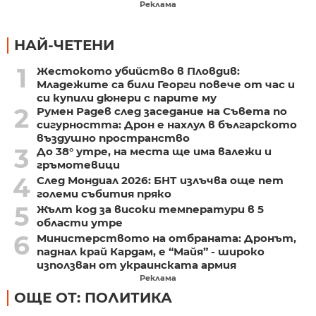
Реклама
НАЙ-ЧЕТЕНИ
1
Жестокото убийство в Пловдив:
Младежите са били Георги повече от час и
си купили дюнери с парите му
2
Румен Радев след заседание на Съвета по
сигурността: Дрон е нахлул в българското
въздушно пространство
3
До 38° утре, на места ще има валежи и
гръмотевици
4
След Мондиал 2026: БНТ излъчва още пет
големи събития пряко
5
Жълт код за високи температури в 5
области утре
6
Министерството на отбраната: Дронът,
паднал край Кардам, е “Майя” - широко
използван от украинската армия
Реклама
ОЩЕ ОТ: ПОЛИТИКА