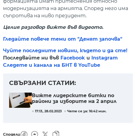
формацията имат притеснения относно
модернизацията на армията. Според него има
съпротива на ниво президент.
Целия разговор вижте във видеото.
Гледайте повече теми от "Денят започва"
Чуйте последните новини, където и да сте!
Последвайте ни във
Facebook
и
Instagram
Следете и канала на БНТ в YouTube
СВЪРЗАНИ СТАТИИ:
Вижте лидерските битки по
райони за изборите на 2 април
17:13, 28.02.2023
Чете се за: 16:42 мин.
Сподели