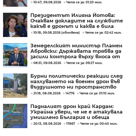
лечението на Ива Михайлова
10:47, 09.08.2026
Чете се за: 01:20 мин.
Президентът Илияна Йотова:
Очаквам докладите на службите
какъв е дронът и каква е била
неговата роля
10:18, 09.08.2026 (обновена)
Чете се за: 02:42 мин.
Земеделският министър Пламен
Абровски: Държавата трябва да
засили контрола върху вноса от
трети страни
08:51, 09.08.2026
Чете се за: 09:27 мин.
Бурни политически реакции след
нахлуването на военен дрон във
въздушното ни пространство
(ОБЗОР)
21:18, 08.08.2026
14776
Чете се за: 01:10 мин.
Падналият дрон край Кардам:
Украйна увери, че не е атакувала
умишлено България и обеща
разследване
20:13, 08.08.2026
17867
Чете се за: 00:40 мин.