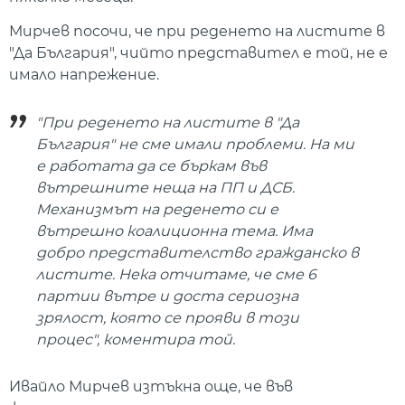
Мирчев посочи, че при реденето на листите в
"Да България", чийто представител е той, не е
имало напрежение.
"При реденето на листите в "Да
България" не сме имали проблеми. На ми
е работата да се бъркам във
вътрешните неща на ПП и ДСБ.
Механизмът на реденето си е
вътрешно коалиционна тема. Има
добро представителство гражданско в
листите. Нека отчитаме, че сме 6
партии вътре и доста сериозна
зрялост, която се прояви в този
процес", коментира той.
Ивайло Мирчев изтъкна още, че във