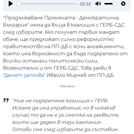
-02:32
Play
Mute
Setti
"Продължаваме Промяната - Демократична
България" няма да влиза в коалиция с ГЕРБ-СДС
след изборите. Ако получат първия мандат
обаче, ще предложат силно реформистко
правителство на ПП-ДБ с ясни ангажименти,
което има възможност да бъде подкрепено от
всички останали политически сили,
включително и от ГЕРБ-СДС. Това заяви в
"Денят започва"
Ивайло Мирчев от ПП-ДБ.
Реклама
"Ние не подкрепяме коалиция с ГЕРБ.
Искаме да има управление, но в никакъв
случай то да не е за сметка на заявките,
които ще дадем в тази кампания.
Готови сме след изборите да съставим