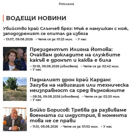
Реклама
ВОДЕЩИ НОВИНИ
Убийство край Слънчев бряг: Мъж е намушкан с нож,
заподозреният се опитал да избяга
13:07, 09.08.2026
Чете се за: 01:25 мин.
У нас
Президентът Илияна Йотова:
Очаквам докладите на службите
какъв е дронът и каква е била
неговата роля
10:18, 09.08.2026 (обновена)
Чете се за: 02:42 мин.
У нас
Падналият дрон край Кардам:
Загуба на навигация или техническа
неизправност са сред възможните
причини
08:36, 09.08.2026 (обновена)
Чете се за: 02:20 мин.
У нас
Бойко Борисов: Трябва да развиваме
военната си индустрия, в момента
това не се прави
11:51, 09.08.2026
Чете се за: 01:02 мин.
У нас