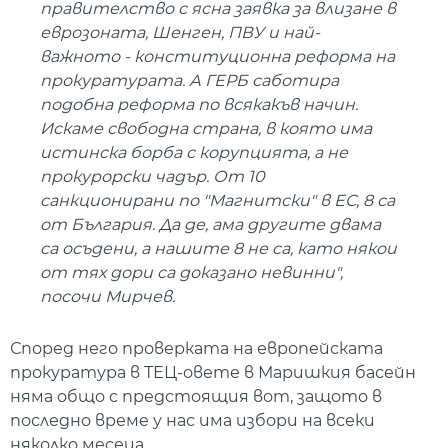
правителство с ясна заявка за влизане в
еврозоната, Шенген, ПВУ и най-
важното - конституционна реформа на
прокуратурата. А ГЕРБ саботира
подобна реформа по всякакъв начин.
Искаме свободна страна, в която има
истинска борба с корупцията, а не
прокурорски чадър. От 10
санкционирани по "Магнитски" в ЕС, 8 са
от България. Да де, ама другите двама
са осъдени, а нашите 8 не са, като някои
от тях дори са доказано невинни",
посочи Мирчев.
Според него проверката на европейската
прокуратура в ТЕЦ-овете в Маришкия басейн
няма общо с предстоящия вот, защото в
последно време у нас има избори на всеки
няколко месеца.