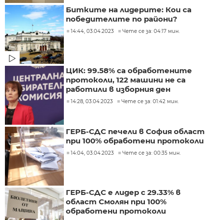
Битките на лидерите: Кои са
победителите по райони?
14:44, 03.04.2023
Чете се за: 04:17 мин.
ЦИК: 99.58% са обработените
протоколи, 122 машини не са
работили в изборния ден
14:28, 03.04.2023
Чете се за: 01:42 мин.
ГЕРБ-СДС печели в София област
при 100% обработени протоколи
14:04, 03.04.2023
Чете се за: 00:35 мин.
ГЕРБ-СДС е лидер с 29.33% в
област Смолян при 100%
обработени протоколи