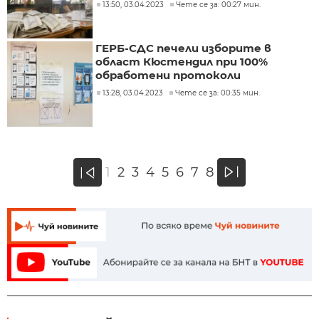
13:50, 03.04.2023
Чете се за: 00:27 мин.
ГЕРБ-СДС печели изборите в
област Кюстендил при 100%
обработени протоколи
13:28, 03.04.2023
Чете се за: 00:35 мин.
»
1
2
3
4
5
6
7
8
«