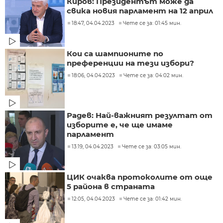
Киров: Президентът може да
свика новия парламент на 12 април
18:47, 04.04.2023
Чете се за: 01:45 мин.
Кои са шампионите по
преференции на тези избори?
18:06, 04.04.2023
Чете се за: 04:02 мин.
Радев: Най-важният резултат от
изборите е, че ще имаме
парламент
13:19, 04.04.2023
Чете се за: 03:05 мин.
ЦИК очаква протоколите от още
5 района в страната
12:05, 04.04.2023
Чете се за: 01:42 мин.