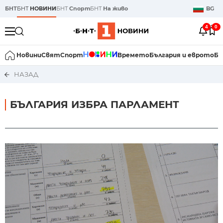
БНТ
БНТ
НОВИНИ
БНТ
Спорт
БНТ
На живо
BG
4
0
Новини
Свят
Спорт
Времето
България и еврото
Би
НАЗАД
БЪЛГАРИЯ ИЗБРА ПАРЛАМЕНТ