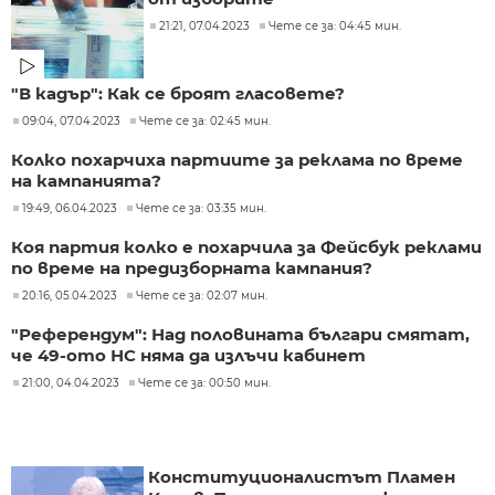
21:21, 07.04.2023
Чете се за: 04:45 мин.
"В кадър": Как се броят гласовете?
09:04, 07.04.2023
Чете се за: 02:45 мин.
Колко похарчиха партиите за реклама по време
на кампанията?
19:49, 06.04.2023
Чете се за: 03:35 мин.
Коя партия колко е похарчила за Фейсбук реклами
по време на предизборната кампания?
20:16, 05.04.2023
Чете се за: 02:07 мин.
"Референдум": Над половината българи смятат,
че 49-ото НС няма да излъчи кабинет
21:00, 04.04.2023
Чете се за: 00:50 мин.
Конституционалистът Пламен