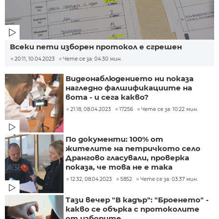
Всеки пети изборен протокол е сгрешен
20:11, 10.04.2023
Чете се за: 04:30 мин.
Видеонаблюдението ни показа
нагледно фалшификациите на
вота - и сега какво?
21:18, 08.04.2023
17256
Чете се за: 10:22 мин.
По документи: 100% от
жителите на петричкото село
Дрангово гласували, проверка
показа, че това не е така
12:32, 08.04.2023
5852
Чете се за: 03:37 мин.
Тази вечер "В кадър": "Броенето" -
какво се обърка с протоколите
от изборите