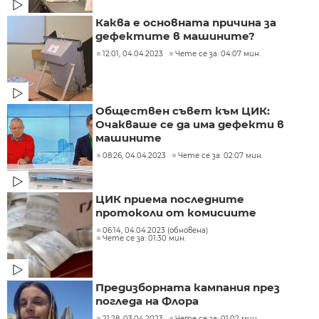
Каква е основната причина за
дефектите в машините?
12:01, 04.04.2023
Чете се за: 04:07 мин.
Обществен съвет към ЦИК:
Очакваше се да има дефекти в
машините
08:26, 04.04.2023
Чете се за: 02:07 мин.
ЦИК приема последните
протоколи от комисиите
06:14, 04.04.2023 (обновена)
Чете се за: 01:30 мин.
Предизборната кампания през
погледа на Флора
21:28, 03.04.2023
Чете се за: 01:02 мин.