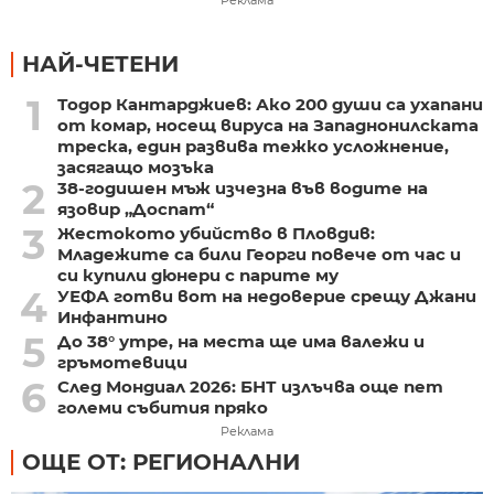
Реклама
НАЙ-ЧЕТЕНИ
1
Тодор Кантарджиев: Ако 200 души са ухапани
от комар, носещ вируса на Западнонилската
треска, един развива тежко усложнение,
засягащо мозъка
2
38-годишен мъж изчезна във водите на
язовир „Доспат“
3
Жестокото убийство в Пловдив:
Младежите са били Георги повече от час и
си купили дюнери с парите му
4
УЕФА готви вот на недоверие срещу Джани
Инфантино
5
До 38° утре, на места ще има валежи и
гръмотевици
6
След Мондиал 2026: БНТ излъчва още пет
големи събития пряко
Реклама
ОЩЕ ОТ: РЕГИОНАЛНИ