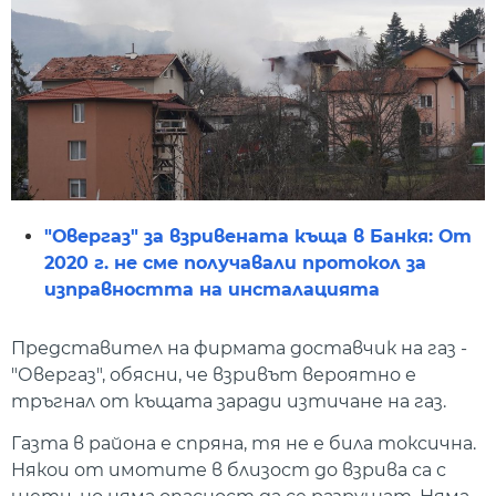
"Овергаз" за взривената къща в Банкя: От
2020 г. не сме получавали протокол за
изправността на инсталацията
Представител на фирмата доставчик на газ -
"Овергаз", обясни, че взривът вероятно е
тръгнал от къщата заради изтичане на газ.
Газта в района е спряна, тя не е била токсична.
Някои от имотите в близост до взрива са с