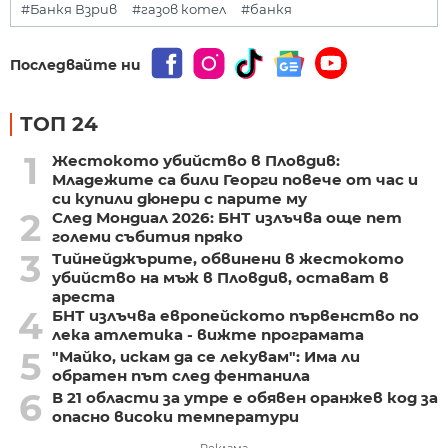
#Банкя Взрив
#газов котел
#банкя
Последвайте ни
ТОП 24
1
Жестокото убийство в Пловдив:
Младежите са били Георги повече от час и
си купили дюнери с парите му
2
След Мондиал 2026: БНТ излъчва още пет
големи събития пряко
3
Тийнейджърите, обвинени в жестокото
убийство на мъж в Пловдив, остават в
ареста
4
БНТ излъчва европейското първенство по
лека атлетика - вижте програмата
5
"Майко, искам да се лекувам": Има ли
обратен път след фентанила
6
В 21 области за утре е обявен оранжев код за
опасно високи температури