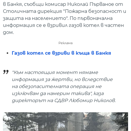
в Банкя, съобщи комисар Николай Първаное от
Столичната дирекция "Пожарна безопасност и
защита на населението". По първоначална
информация се е взривил газов котел в частен
дом.
Реклама
Газов котел се взриви в къща в Банкя
"Към настоящия момент нямаме
информация за жертви, но вследствие
на обезопасителната операция не
изключвам да намерим такива", каза
директорът на СДВР Любомир Николов.