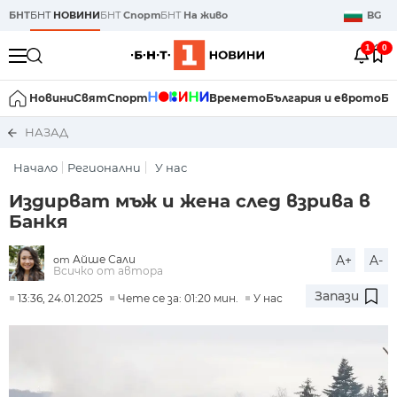
БНТ
БНТ
НОВИНИ
БНТ
Спорт
БНТ
На живо
BG
1
0
Новини
Свят
Спорт
Времето
България и еврото
Би
НАЗАД
Начало
Регионални
У нас
Издирват мъж и жена след взрива в
Банкя
Айше Сали
A+
A-
от
Всичко от автора
Запази
13:36, 24.01.2025
Чете се за: 01:20 мин.
У нас