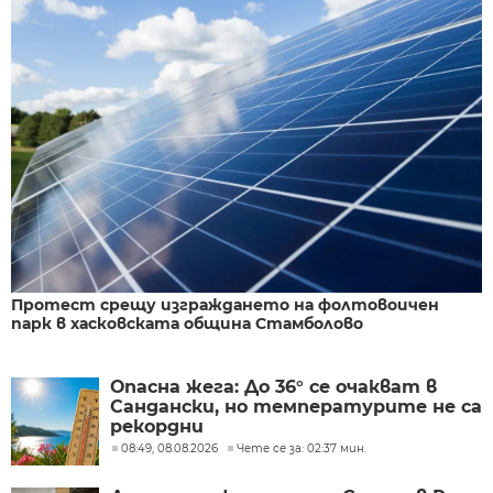
Протест срещу изграждането на фолтовоичен
парк в хасковската община Стамболово
Опасна жега: До 36° се очакват в
Сандански, но температурите не са
рекордни
08:49, 08.08.2026
Чете се за: 02:37 мин.