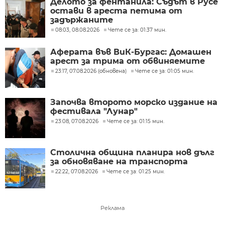
Делото за фентанила: Съдът в Русе
остави в ареста петима от
задържаните
08:03, 08.08.2026
Чете се за: 01:37 мин.
Аферата във ВиК-Бургас: Домашен
арест за трима от обвиняемите
23:17, 07.08.2026 (обновена)
Чете се за: 01:05 мин.
Започва второто морско издание на
фестивала "Лунар"
23:08, 07.08.2026
Чете се за: 01:15 мин.
Столична община планира нов дълг
за обновяване на транспорта
22:22, 07.08.2026
Чете се за: 01:25 мин.
Реклама