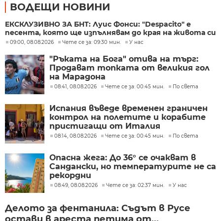
ВОДЕЩИ НОВИНИ
ЕКСКЛУЗИВНО ЗА БНТ: Луис Фонси: "Despacito" е
песента, която ще изпълнявам до края на живота си
09:00, 08.08.2026
Чете се за: 09:30 мин.
У нас
"Ръката на Бога" отива на търг:
Продават топката от великия гол
на Марадона
08:41, 08.08.2026
Чете се за: 00:45 мин.
По света
Испания въведе временен граничен
контрол на полетите и корабите
пристигащи от Италия
08:14, 08.08.2026
Чете се за: 00:45 мин.
По света
Опасна жега: До 36° се очакват в
Сандански, но температурите не са
рекордни
08:49, 08.08.2026
Чете се за: 02:37 мин.
У нас
Делото за фентанила: Съдът в Русе
остави в ареста петима от...