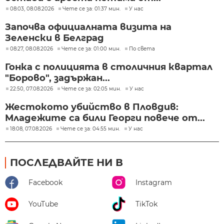
08:03, 08.08.2026
Чете се за: 01:37 мин.
У нас
Започва официалната визита на
Зеленски в Белград
08:27, 08.08.2026
Чете се за: 01:00 мин.
По света
Гонка с полицията в столичния квартал
"Борово", задържан...
22:50, 07.08.2026
Чете се за: 02:05 мин.
У нас
Жестокото убийство в Пловдив:
Младежите са били Георги повече от...
18:08, 07.08.2026
Чете се за: 04:55 мин.
У нас
ПОСЛЕДВАЙТЕ НИ В
Facebook
Instagram
YouTube
TikTok