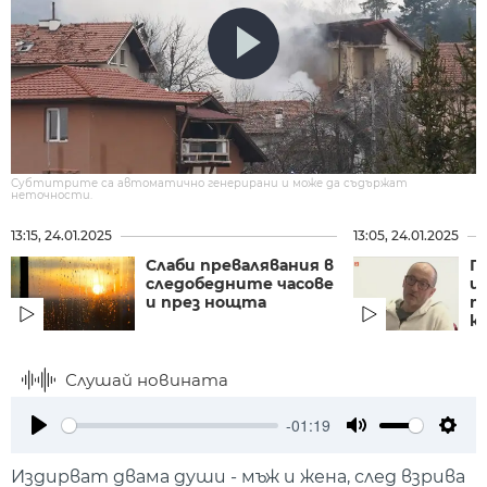
Субтитрите са автоматично генерирани и може да съдържат
неточности.
13:15, 24.01.2025
13:05, 24.01.2025
Слаби превалявания в
Г
следобедните часове
и
и през нощта
т
к
Слушай новината
-01:19
Play
Mute
Setti
Издирват двама души - мъж и жена, след взрива