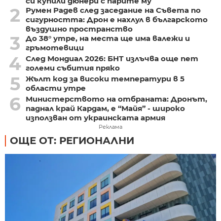
си купили дюнери с парите му
2
Румен Радев след заседание на Съвета по
сигурността: Дрон е нахлул в българското
въздушно пространство
3
До 38° утре, на места ще има валежи и
гръмотевици
4
След Мондиал 2026: БНТ излъчва още пет
големи събития пряко
5
Жълт код за високи температури в 5
области утре
6
Министерството на отбраната: Дронът,
паднал край Кардам, е “Майя” - широко
използван от украинската армия
Реклама
ОЩЕ ОТ: РЕГИОНАЛНИ