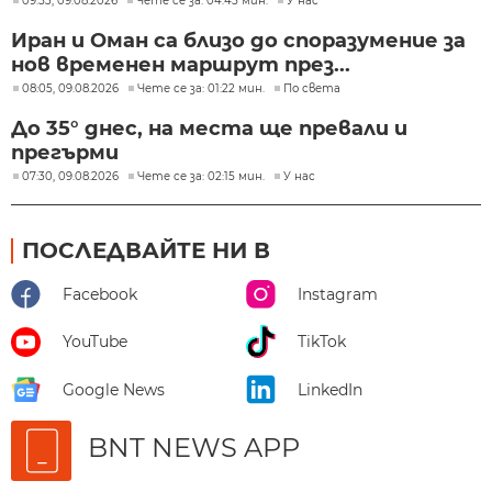
09:53, 09.08.2026
Чете се за: 04:45 мин.
У нас
Иран и Оман са близо до споразумение за
нов временен маршрут през...
08:05, 09.08.2026
Чете се за: 01:22 мин.
По света
До 35° днес, на места ще превали и
прегърми
07:30, 09.08.2026
Чете се за: 02:15 мин.
У нас
ПОСЛЕДВАЙТЕ НИ В
Facebook
Instagram
YouTube
TikTok
Google News
LinkedIn
BNT NEWS APP