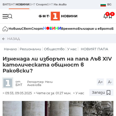
БНТ
БНТ
НОВИНИ
БНТ
Спорт
БНТ
На живо
BG
0
0
Новини
Свят
Спорт
Времето
България и еврото
Би
НАЗАД
Начало
Регионални
Общество
У нас
НОВИЯТ ПАПА
Изненада ли изборът на папа Лъв XIV
католическата общност в
Раковски?
A+
A-
от
Репортер: Нели
БНТ
Ангелова
Запази
09:33, 09.05.2025
Чете се за: 01:27 мин.
У нас