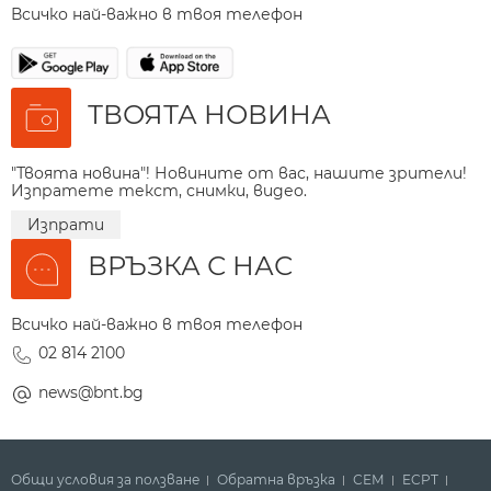
Всичко най-важно в твоя телефон
ТВОЯТА НОВИНА
"Твоята новина"! Новините от вас, нашите зрители!
Изпратете текст, снимки, видео.
Изпрати
ВРЪЗКА С НАС
Всичко най-важно в твоя телефон
02 814 2100
news@bnt.bg
Общи условия за ползване
Обратна връзка
СЕМ
ECPT