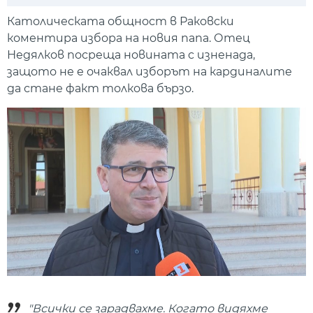
Play
Mute
Setti
Католическата общност в Раковски
коментира избора на новия папа. Отец
Недялков посреща новината с изненада,
защото не е очаквал изборът на кардиналите
да стане факт толкова бързо.
"Всички се зарадвахме. Когато видяхме