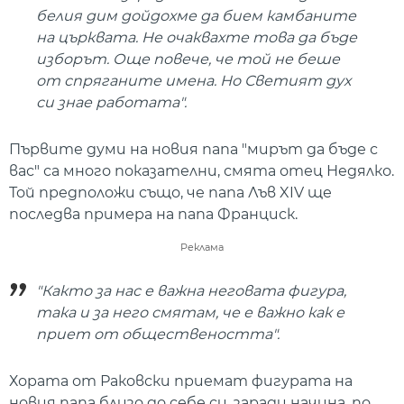
белия дим дойдохме да бием камбаните
на църквата. Не очаквахте това да бъде
изборът. Още повече, че той не беше
от спряганите имена. Но Светият дух
си знае работата".
Първите думи на новия папа "мирът да бъде с
вас" са много показателни, смята отец Недялко.
Той предположи също, че папа Лъв XIV ще
последва примера на папа Франциск.
Реклама
"Както за нас е важна неговата фигура,
така и за него смятам, че е важно как е
приет от обществеността".
Хората от Раковски приемат фигурата на
новия папа близо до себе си, заради начина, по