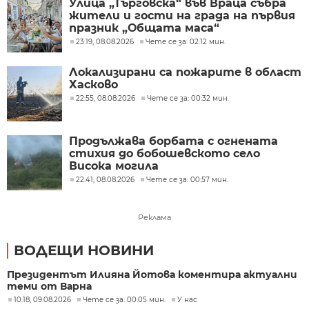
Улица „Търговска“ във Враца събра
жители и гости на града на първия
празник „Общата маса“
23:19, 08.08.2026
Чете се за: 02:12 мин.
Локализирани са пожарите в област
Хасково
22:55, 08.08.2026
Чете се за: 00:32 мин.
Продължава борбата с огнената
стихия до бобошевското село
Висока могила
22:41, 08.08.2026
Чете се за: 00:57 мин.
Реклама
ВОДЕЩИ НОВИНИ
Президентът Илияна Йотова коментира актуални
теми от Варна
10:18, 09.08.2026
Чете се за: 00:05 мин.
У нас