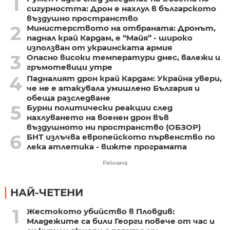
1
сигурността: Дрон е нахлул в българското
въздушно пространство
2
Министерството на отбраната: Дронът,
паднал край Кардам, е “Майя” - широко
използван от украинската армия
3
Опасно високи температури днес, валежи и
гръмотевици утре
4
Падналият дрон край Кардам: Украйна увери,
че не е атакувала умишлено България и
обеща разследване
5
Бурни политически реакции след
нахлуването на военен дрон във
въздушното ни пространство (ОБЗОР)
6
БНТ излъчва европейското първенство по
лека атлетика - вижте програмата
Реклама
НАЙ-ЧЕТЕНИ
1
Жестокото убийство в Пловдив:
Младежите са били Георги повече от час и