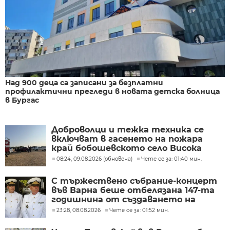
Над 900 деца са записани за безплатни
профилактични прегледи в новата детска болница
в Бургас
Доброволци и тежка техника се
включват в гасенето на пожара
край бобошевското село Висока
могила
08:24, 09.08.2026 (обновена)
Чете се за: 01:40 мин.
С тържествено събрание-концерт
във Варна беше отбелязана 147-та
годишнина от създаването на
Военноморските сили
23:28, 08.08.2026
Чете се за: 01:52 мин.