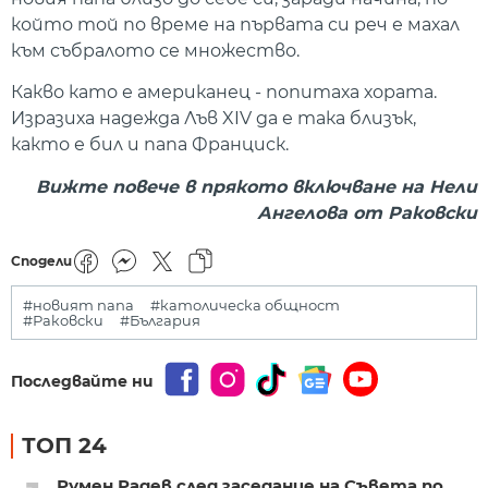
който той по време на първата си реч е махал
към събралото се множество.
Какво като е американец - попитаха хората.
Изразиха надежда Лъв XIV да е така близък,
както е бил и папа Франциск.
Вижте повече в прякото включване на Нели
Ангелова от Раковски
Сподели
#новият папа
#католическа общност
#Раковски
#България
Последвайте ни
ТОП 24
Румен Радев след заседание на Съвета по