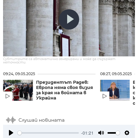
Субтитрите са автоматично генерирани и може да съдържат
неточности.
09:24, 09.05.2025
08:27, 09.05.2025
Президентът Радев:
Е
Европа няма своя визия
к
за края на войната в
с
Украйна
к
от
Слушай новината
-01:21