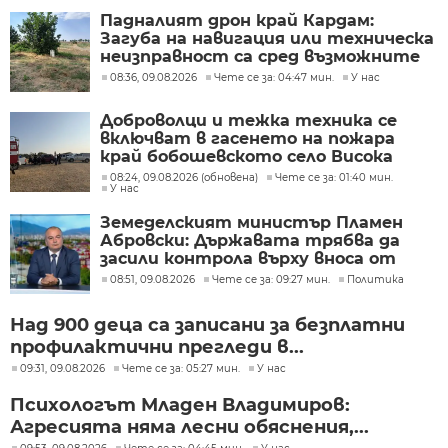
Падналият дрон край Кардам:
Загуба на навигация или техническа
неизправност са сред възможните
причини
08:36, 09.08.2026
Чете се за: 04:47 мин.
У нас
Доброволци и тежка техника се
включват в гасенето на пожара
край бобошевското село Висока
могила
08:24, 09.08.2026 (обновена)
Чете се за: 01:40 мин.
У нас
Земеделският министър Пламен
Абровски: Държавата трябва да
засили контрола върху вноса от
трети страни
08:51, 09.08.2026
Чете се за: 09:27 мин.
Политика
Над 900 деца са записани за безплатни
профилактични прегледи в...
09:31, 09.08.2026
Чете се за: 05:27 мин.
У нас
Психологът Младен Владимиров:
Агресията няма лесни обяснения,...