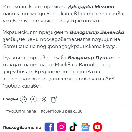
Италианският премиер
Джорджа Мелони
написа писмо до Ватикана, в което се посочва,
че светът отчаяно се нуждае от мир.
Украинският президент
Володимир Зеленски
заяви, че цени последователната позиция на
Ватикана на подкрепа за украинската кауза.
Руският държавен глава
Владимир Путин
се
изказа с надежда, че Москва и Ватикана ще
задълбочат връзките си на основа на
християнските ценности и пожела на Лъв
"добро здраве".
Сподели
#новият папа
#световни реакции
Последвайте ни