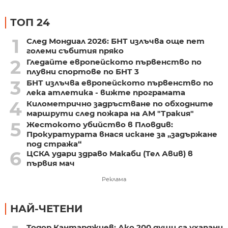
ТОП 24
1
След Мондиал 2026: БНТ излъчва още пет
големи събития пряко
2
Гледайте европейското първенство по
плувни спортове по БНТ 3
3
БНТ излъчва европейското първенство по
лека атлетика - вижте програмата
4
Километрично задръстване по обходните
маршрути след пожара на АМ "Тракия"
5
Жестокото убийство в Пловдив:
Прокуратурата внася искане за „задържане
под стража“
6
ЦСКА удари здраво Макаби (Тел Авив) в
първия мач
Реклама
НАЙ-ЧЕТЕНИ
Тодор Кантарджиев: Ако 200 души са ухапани