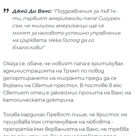
Джей Ди Ванс:
"Поздравления за Лъв 14-
ти, първият американски папа! Сигурен
съм, че милиони американци ще се
молят за неговото успешно управление
на Църквата. Нека Господ да го
благослови!"
Оказа се, обаче, че новият папа е критикувал
администрацията на Тръмп по повод
депортирането на мигранти преди да се
възкачи на Светия престол. В постове в екс
Светият отец е заклеймил прочита на Ванс на
католическата доктрина.
Тогава кардинал Превост пише, че Христос не
призовава към степенуване на любовта -
препратка към вярванията на Ванс, че трябва