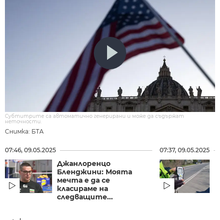
Субтитрите са автоматично генерирани и може да съдържат
неточности.
Снимка: БТА
07:46, 09.05.2025
07:37, 09.05.2025
Джанлоренцо
П
Бленджини: Моята
п
мечта е да се
В
класираме на
п
следващите...