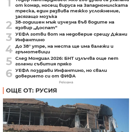
1
от комар, носещ вируса на Западнонилската
треска, един развива тежко усложнение,
засягащо мозъка
2
38-годишен мъж изчезна във водите на
язовир „Доспат“
3
УЕФА готви вот на недоверие срещу Джани
Инфантино
4
До 38° утре, на места ще има валежи и
гръмотевици
5
След Мондиал 2026: БНТ излъчва още пет
големи събития пряко
6
УЕФА поздрави Инфантино, но свали
доверието си от ФИФА
Реклама
ОЩЕ ОТ: РУСИЯ