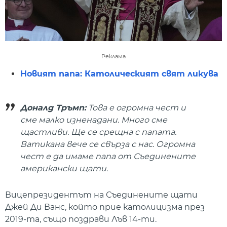
Реклама
Новият папа: Католическият свят ликува
Доналд Тръмп:
Това е огромна чест и
сме малко изненадани. Много сме
щастливи. Ще се срещна с папата.
Ватикана вече се свърза с нас. Огромна
чест е да имаме папа от Съединените
американски щати.
Вицепрезидентът на Съединените щати
Джей Ди Ванс, който прие католицизма през
2019-та, също поздрави Лъв 14-ти.