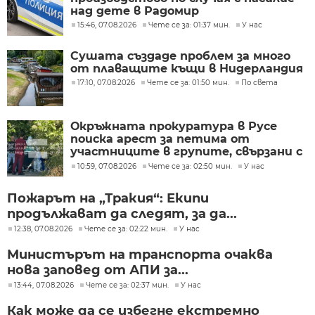
над дете в Радомир
15:46, 07.08.2026
Чете се за: 01:37 мин.
У нас
Сушата създаде проблем за много
от плаващите къщи в Нидерландия
17:10, 07.08.2026
Чете се за: 01:50 мин.
По света
Окръжната прокуратура в Русе
поиска арест за петима от
участниците в групите, свързани с
разбитата лаборатория за
10:59, 07.08.2026
Чете се за: 02:50 мин.
У нас
фентанил
Пожарът на „Тракия“: Екипи
продължават да следят, за да...
12:38, 07.08.2026
Чете се за: 02:22 мин.
У нас
Министърът на транспорта очаква
нова заповед от АПИ за...
13:44, 07.08.2026
Чете се за: 02:37 мин.
У нас
Как може да се избегне екстремно