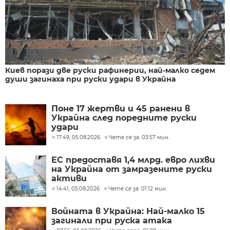
Киев порази две руски рафинерии, най-малко седем
души загинаха при руски удари в Украйна
Поне 17 жертви и 45 ранени в
Украйна след поредните руски
удари
17:49, 05.08.2026
Чете се за: 03:57 мин.
ЕС предоставя 1,4 млрд. евро лихви
на Украйна от замразените руски
активи
14:41, 05.08.2026
Чете се за: 01:12 мин.
Войната в Украйна: Най-малко 15
загинали при руска атака