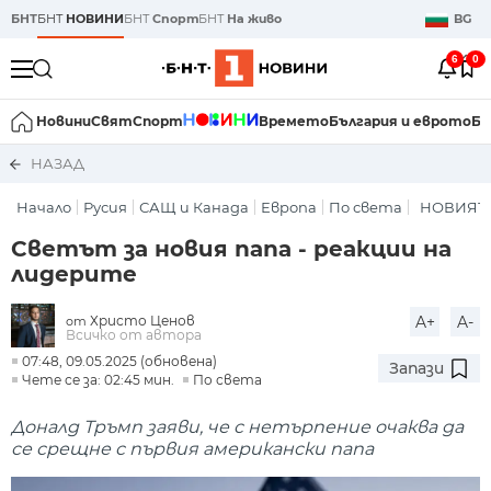
БНТ
БНТ
НОВИНИ
БНТ
Спорт
БНТ
На живо
BG
6
0
Новини
Свят
Спорт
Времето
България и еврото
Би
НАЗАД
Начало
Русия
САЩ и Канада
Европа
По света
НОВИЯТ
Светът за новия папа - реакции на
лидерите
Христо Ценов
A+
A-
от
Всичко от автора
07:48, 09.05.2025 (обновена)
Запази
Чете се за: 02:45 мин.
По света
Доналд Тръмп заяви, че с нетърпение очаква да
се срещне с първия американски папа