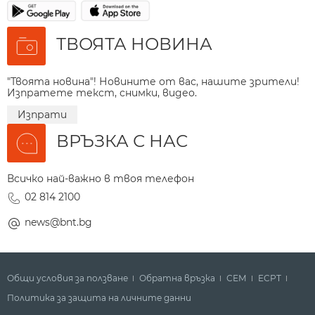
ТВОЯТА НОВИНА
"Твоята новина"! Новините от вас, нашите зрители!
Изпратете текст, снимки, видео.
Изпрати
ВРЪЗКА С НАС
Всичко най-важно в твоя телефон
02 814 2100
news@bnt.bg
Общи условия за ползване
Обратна връзка
СЕМ
ECPT
Политика за защита на личните данни