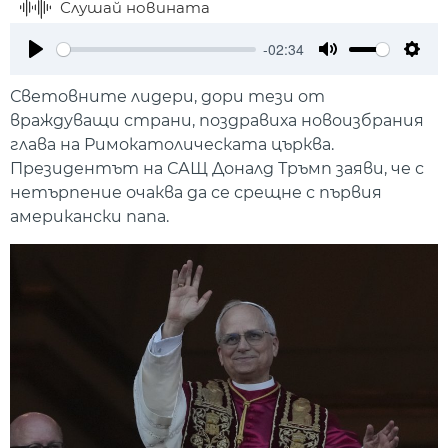
Слушай новината
-02:34
Play
Mute
Setti
Световните лидери, дори тези от
враждуващи страни, поздравиха новоизбрания
глава на Римокатолическата църква.
Президентът на САЩ Доналд Тръмп заяви, че с
нетърпение очаква да се срещне с първия
американски папа.