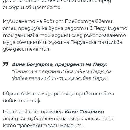
да се почита най-вече семейството пред
съседа и обществото.
Избирането на Робърт Превост за Свети
отец предизвика бурна радост и в Перу, където
той заминава три години след ръкополагането
му за свещеник и служи на Перуанската цълква
две десителетия.
Дина Болуарте, президент на Перу:
"Папата е перуанец! Бог обича Перу! Да
живее папа Лъв 14-ти. Да живее Перу!".
Европейските лидери също приветстваха
новия понтиф.
Британският премиер
Киър Стармър
определи избирането на американски папа
като "забележителен момент".