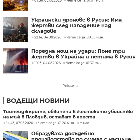
07:56, 05.08.2026
Чете се за: 01:07 мин.
Украински дронове в Русия: Има
жертви след нападение над
складове
22:14, 04.08.2026
Чете се за: 00:55 мин.
Поредна нощ на удари: Поне три
жертви в Украйна и петима в Русия
10:13, 04.08.2026
Чете се за: 01:37 мин.
Реклама
ВОДЕЩИ НОВИНИ
Тийнейджърите, обвинени в жестокото убийство
на мъж в Пловдив, остават в ареста
14:43, 07.08.2026
Чете се за: 01:20 мин.
У нас
Образуваха досъдебно
производстово по случая с насилие