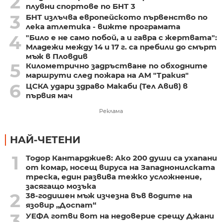
2
плувни спортове по БНТ 3
3
БНТ излъчва европейското първенство по
лека атлетика - вижте програмата
4
"Било е не само побой, а и гавра с жертвата":
Младежи между 14 и 17 г. са пребили до смърт
мъж в Пловдив
5
Километрично задръстване по обходните
маршрути след пожара на АМ "Тракия"
6
ЦСКА удари здраво Макаби (Тел Авив) в
първия мач
Реклама
НАЙ-ЧЕТЕНИ
1
Тодор Кантарджиев: Ако 200 души са ухапани
от комар, носещ вируса на Западнонилската
треска, един развива тежко усложнение,
засягащо мозъка
2
38-годишен мъж изчезна във водите на
язовир „Доспат“
3
УЕФА готви вот на недоверие срещу Джани