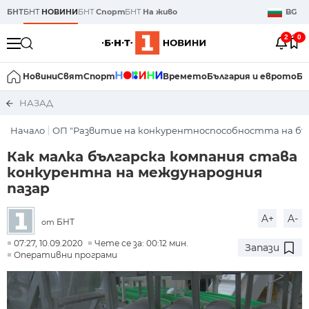
БНТ
БНТ
НОВИНИ
БНТ
Спорт
БНТ
На живо
BG
2
0
Новини
Свят
Спорт
Времето
България и еврото
Би
НАЗАД
Начало
ОП "Развитие на конкурентноспособността на бъ
Как малка българска компания става
конкурентна на международния
пазар
A+
A-
БНТ
от
07:27, 10.09.2020
Чете се за: 00:12 мин.
Запази
Оперативни програми