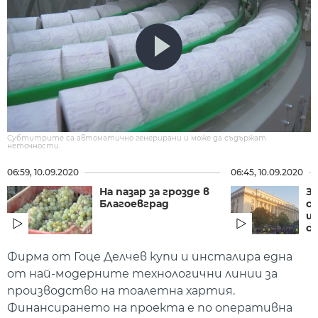
Субтитрите са автоматично генерирани и може да съдържат
неточности.
06:59, 10.09.2020
06:45, 10.09.2020
На пазар за грозде в
За
Благоевград
с
щ
съ
Фирма от Гоце Делчев купи и инсталира една
от най-модерните технологични линии за
производство на тоалетна хартия.
Финансирането на проекта е по оперативна