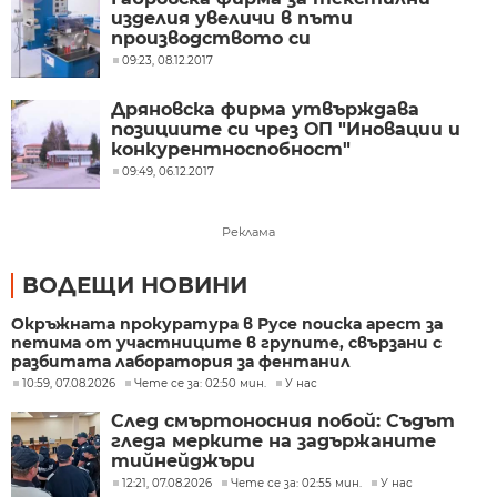
изделия увеличи в пъти
производството си
09:23, 08.12.2017
Дряновска фирма утвърждава
позициите си чрез ОП "Иновации и
конкурентноспобност"
09:49, 06.12.2017
Реклама
ВОДЕЩИ НОВИНИ
Окръжната прокуратура в Русе поиска арест за
петима от участниците в групите, свързани с
разбитата лаборатория за фентанил
10:59, 07.08.2026
Чете се за: 02:50 мин.
У нас
След смъртоносния побой: Съдът
гледа мерките на задържаните
тийнейджъри
12:21, 07.08.2026
Чете се за: 02:55 мин.
У нас