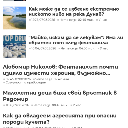
Как може да се избегне екстремно
ниското ниво на река Дунав?
12:27, 07.08.2026
Чете се за: 02:45 мин.
У нас
"Майко, искам да се лекувам": Има ли
обратен път след фентанила
10:04, 07.08.2026
Чете се за: 04:50 мин.
У нас
Любомир Николов: Фентанилът почти
изцяло измести хероина, възможно...
07:45, 07.08.2026
Чете се за: 07:42 мин.
Сигурност и правосъдие
Малолетни деца биха свой връстник в
Радомир
11:56, 07.08.2026
Чете се за: 00:45 мин.
У нас
Как да овладеем агресията при опасни
породи кучета?