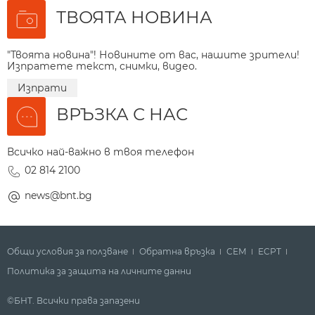
ТВОЯТА НОВИНА
"Твоята новина"! Новините от вас, нашите зрители!
Изпратете текст, снимки, видео.
Изпрати
ВРЪЗКА С НАС
Всичко най-важно в твоя телефон
02 814 2100
news@bnt.bg
Общи условия за ползване
Обратна връзка
СЕМ
ECPT
Политика за защита на личните данни
©БНТ. Всички права запазени