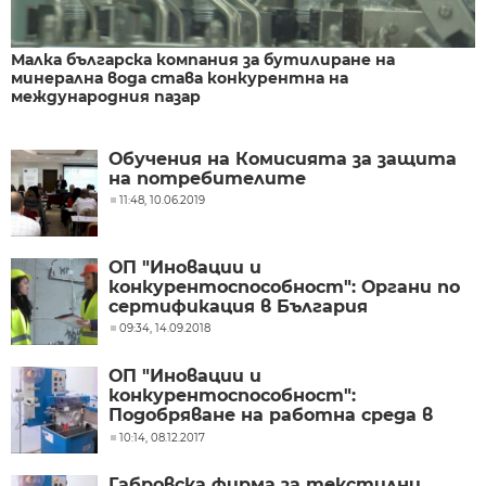
Малка българска компания за бутилиране на
минерална вода става конкурентна на
международния пазар
Обучения на Комисията за защита
на потребителите
11:48, 10.06.2019
ОП "Иновации и
конкурентоспособност": Органи по
сертификация в България
09:34, 14.09.2018
ОП "Иновации и
конкурентоспособност":
Подобряване на работна среда в
предприятия
10:14, 08.12.2017
Габровска фирма за текстилни