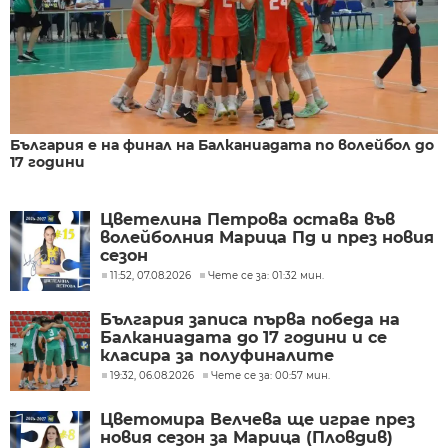
България е на финал на Балканиадата по волейбол до
17 години
Цветелина Петрова остава във
волейболния Марица Пд и през новия
сезон
11:52, 07.08.2026
Чете се за: 01:32 мин.
България записа първа победа на
Балканиадата до 17 години и се
класира за полуфиналите
19:32, 06.08.2026
Чете се за: 00:57 мин.
Цветомира Велчева ще играе през
новия сезон за Марица (Пловдив)