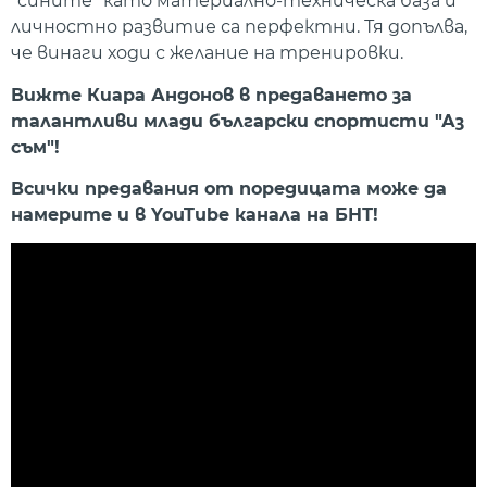
"сините" като материално-техническа база и
личностно развитие са перфектни. Тя допълва,
че винаги ходи с желание на тренировки.
Вижте Киара Андонов в предаването за
талантливи млади български спортисти "Аз
съм"!
Всички предавания от поредицата може да
намерите и в YouTube канала на БНТ!