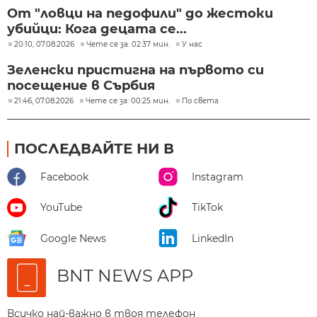
От "ловци на педофили" до жестоки
убийци: Кога децата се...
20:10, 07.08.2026
Чете се за: 02:37 мин.
У нас
Зеленски пристигна на първото си
посещение в Сърбия
21:46, 07.08.2026
Чете се за: 00:25 мин.
По света
ПОСЛЕДВАЙТЕ НИ В
Facebook
Instagram
YouTube
TikTok
Google News
LinkedIn
BNT NEWS APP
Всичко най-важно в твоя телефон