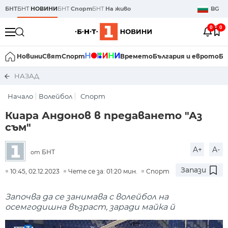
БНТ
БНТ
НОВИНИ
БНТ
Спорт
БНТ
На живо
BG
0
0
Новини
Свят
Спорт
Времето
България и еврото
Би
НАЗАД
Начало
Волейбол
Спорт
Киара Андонов в предаването "Аз
съм"
A+
A-
БНТ
от
Запази
10:45, 02.12.2023
Чете се за: 01:20 мин.
Спорт
Започва да се занимава с волейбол на
осемгодишна възраст, заради майка й