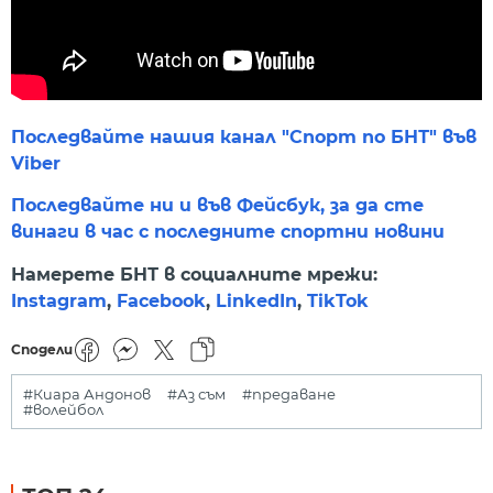
Последвайте нашия канал "Спорт по БНТ" във
Viber
Последвайте ни и във Фейсбук, за да сте
винаги в час с последните спортни новини
Намерете БНТ в социалните мрежи:
Instagram
,
Facebook
,
LinkedIn
,
TikTok
Сподели
#Киара Андонов
#Аз съм
#предаване
#волейбол