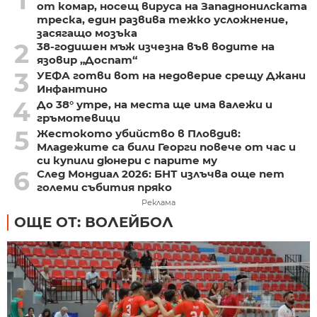
1
от комар, носещ вируса на Западнонилската
треска, един развива тежко усложнение,
засягащо мозъка
2
38-годишен мъж изчезна във водите на
язовир „Доспат“
3
УЕФА готви вот на недоверие срещу Джани
Инфантино
4
До 38° утре, на места ще има валежи и
гръмотевици
5
Жестокото убийство в Пловдив:
Младежите са били Георги повече от час и
си купили дюнери с парите му
6
След Мондиал 2026: БНТ излъчва още пет
големи събития пряко
Реклама
ОЩЕ ОТ: ВОЛЕЙБОЛ