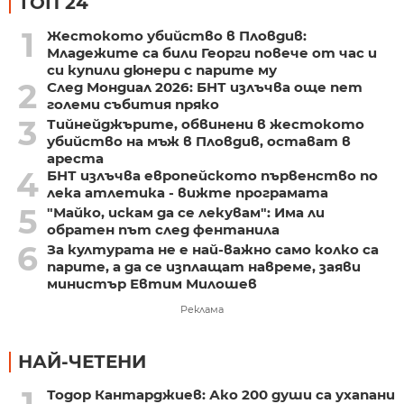
ТОП 24
1
Жестокото убийство в Пловдив:
Младежите са били Георги повече от час и
си купили дюнери с парите му
2
След Мондиал 2026: БНТ излъчва още пет
големи събития пряко
3
Тийнейджърите, обвинени в жестокото
убийство на мъж в Пловдив, остават в
ареста
4
БНТ излъчва европейското първенство по
лека атлетика - вижте програмата
5
"Майко, искам да се лекувам": Има ли
обратен път след фентанила
6
За културата не е най-важно само колко са
парите, а да се изплащат навреме, заяви
министър Евтим Милошев
Реклама
НАЙ-ЧЕТЕНИ
Тодор Кантарджиев: Ако 200 души са ухапани