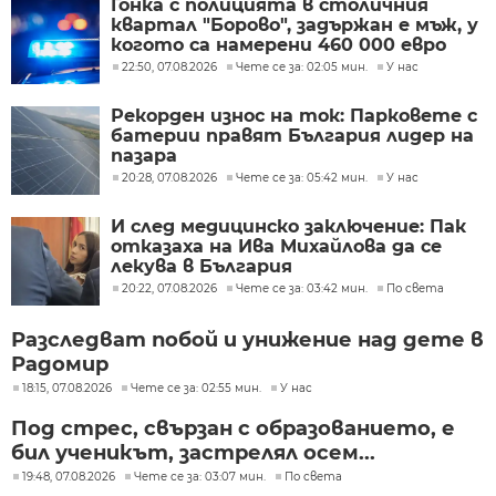
Гонка с полицията в столичния
квартал "Борово", задържан е мъж, у
когото са намерени 460 000 евро
22:50, 07.08.2026
Чете се за: 02:05 мин.
У нас
Рекорден износ на ток: Парковете с
батерии правят България лидер на
пазара
20:28, 07.08.2026
Чете се за: 05:42 мин.
У нас
И след медицинско заключение: Пак
отказаха на Ива Михайлова да се
лекува в България
20:22, 07.08.2026
Чете се за: 03:42 мин.
По света
Разследват побой и унижение над дете в
Радомир
18:15, 07.08.2026
Чете се за: 02:55 мин.
У нас
Под стрес, свързан с образованието, е
бил ученикът, застрелял осем...
19:48, 07.08.2026
Чете се за: 03:07 мин.
По света