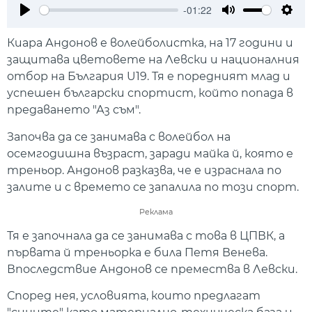
-01:22
Play
Mute
Setti
Киара Андонов е волейболистка, на 17 години и
защитава цветовете на Левски и националния
отбор на България U19. Тя е поредният млад и
успешен български спортист, който попада в
предаването "Аз съм".
Започва да се занимава с волейбол на
осемгодишна възраст, заради майка й, която е
треньор. Андонов разказва, че е израснала по
залите и с времето се запалила по този спорт.
Реклама
Тя е започнала да се занимава с това в ЦПВК, а
първата й треньорка е била Петя Венева.
Впоследствие Андонов се премества в Левски.
Според нея, условията, които предлагат