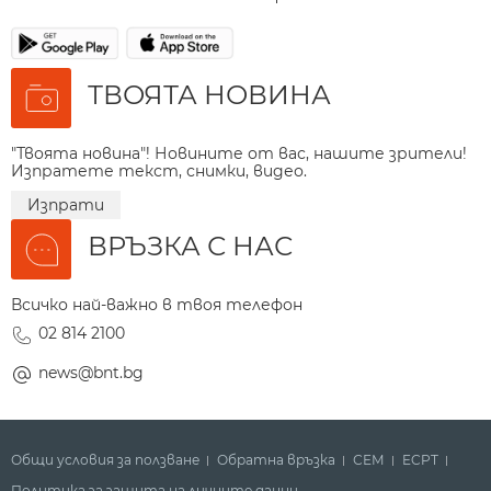
ТВОЯТА НОВИНА
"Твоята новина"! Новините от вас, нашите зрители!
Изпратете текст, снимки, видео.
Изпрати
ВРЪЗКА С НАС
Всичко най-важно в твоя телефон
02 814 2100
news@bnt.bg
Общи условия за ползване
Обратна връзка
СЕМ
ECPT
Политика за защита на личните данни