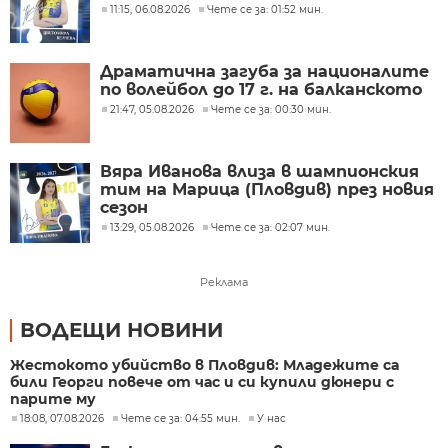
11:15, 06.08.2026
Чете се за: 01:52 мин.
Драматична загуба за националите
по волейбол до 17 г. на балканското
21:47, 05.08.2026
Чете се за: 00:30 мин.
Вяра Иванова влиза в шампионския
тим на Марица (Пловдив) през новия
сезон
13:29, 05.08.2026
Чете се за: 02:07 мин.
Реклама
ВОДЕЩИ НОВИНИ
Жестокото убийство в Пловдив: Младежите са
били Георги повече от час и си купили дюнери с
парите му
18:08, 07.08.2026
Чете се за: 04:55 мин.
У нас