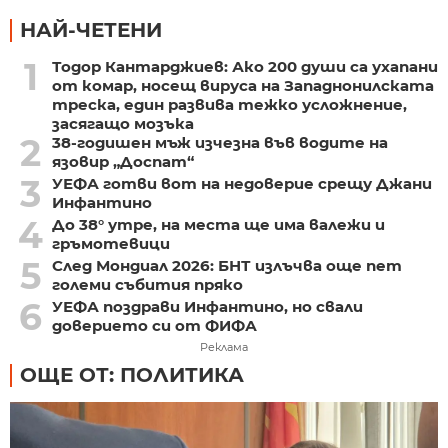
НАЙ-ЧЕТЕНИ
1
Тодор Кантарджиев: Ако 200 души са ухапани
от комар, носещ вируса на Западнонилската
треска, един развива тежко усложнение,
засягащо мозъка
2
38-годишен мъж изчезна във водите на
язовир „Доспат“
3
УЕФА готви вот на недоверие срещу Джани
Инфантино
4
До 38° утре, на места ще има валежи и
гръмотевици
5
След Мондиал 2026: БНТ излъчва още пет
големи събития пряко
6
УЕФА поздрави Инфантино, но свали
доверието си от ФИФА
Реклама
ОЩЕ ОТ: ПОЛИТИКА