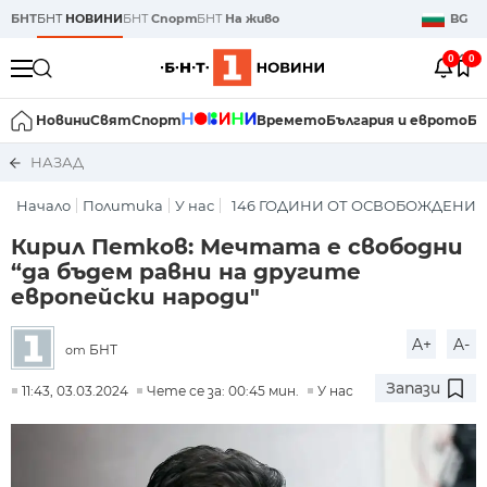
БНТ
БНТ
НОВИНИ
БНТ
Спорт
БНТ
На живо
BG
0
0
Новини
Свят
Спорт
Времето
България и еврото
Би
НАЗАД
Начало
Политика
У нас
146 ГОДИНИ ОТ ОСВОБОЖДЕНИЕ
Кирил Петков: Мечтата е свободни
“да бъдем равни на другите
европейски народи"
A+
A-
БНТ
от
Запази
11:43, 03.03.2024
Чете се за: 00:45 мин.
У нас