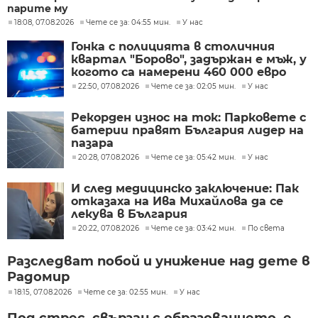
парите му
18:08, 07.08.2026
Чете се за: 04:55 мин.
У нас
Гонка с полицията в столичния
квартал "Борово", задържан е мъж, у
когото са намерени 460 000 евро
22:50, 07.08.2026
Чете се за: 02:05 мин.
У нас
Рекорден износ на ток: Парковете с
батерии правят България лидер на
пазара
20:28, 07.08.2026
Чете се за: 05:42 мин.
У нас
И след медицинско заключение: Пак
отказаха на Ива Михайлова да се
лекува в България
20:22, 07.08.2026
Чете се за: 03:42 мин.
По света
Разследват побой и унижение над дете в
Радомир
18:15, 07.08.2026
Чете се за: 02:55 мин.
У нас