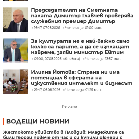
Председателят на Сметната
палата Димитър Главчев проверява
служебния премиер Димитър
Главчев?
16:47, 07.08.2026
Чете се за: 01:00 мин.
За културата не е най-важно само
колко са парите, а да се изплащат
навреме, заяви министър Евтим
Милошев
09:00, 07.08.2026 (обновена)
Чете се за: 13:57 мин.
Илияна Йотова: Страна ни има
потенциал в сферата на
изкуствения интелект и бизнесът
забелязва тези перспективи
21:47, 06.08.2026
Чете се за: 01:25 мин.
Реклама
ВОДЕЩИ НОВИНИ
Жестокото убийство в Пловдив: Младежите са
били Георги повече от час и си купили дюнери с