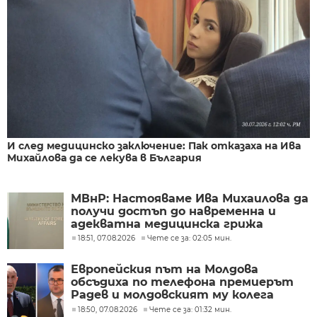
И след медицинско заключение: Пак отказаха на Ива
Михайлова да се лекува в България
МВнР: Настояваме Ива Михаилова да
получи достъп до навременна и
адекватна медицинска грижа
18:51, 07.08.2026
Чете се за: 02:05 мин.
Европейския път на Молдова
обсъдиха по телефона премиерът
Радев и молдовският му колега
Тофан
18:50, 07.08.2026
Чете се за: 01:32 мин.