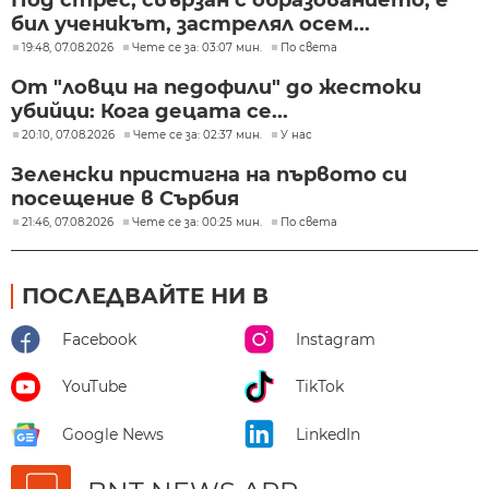
Под стрес, свързан с образованието, е
бил ученикът, застрелял осем...
19:48, 07.08.2026
Чете се за: 03:07 мин.
По света
От "ловци на педофили" до жестоки
убийци: Кога децата се...
20:10, 07.08.2026
Чете се за: 02:37 мин.
У нас
Зеленски пристигна на първото си
посещение в Сърбия
21:46, 07.08.2026
Чете се за: 00:25 мин.
По света
ПОСЛЕДВАЙТЕ НИ В
Facebook
Instagram
YouTube
TikTok
Google News
LinkedIn