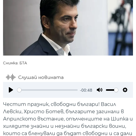
Снимка: БТА
Слушай новината
-00:48
Play
Mute
Setti
Честит празник, свободни българи! Васил
Левски, Христо Ботев, българите загинали в
Априлското въстание, опълченците на Шипка и
хилядите знайни и незнайни български воини,
които са бленували да бъдат свободни и са дали