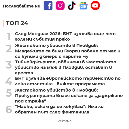
Последвайте ни
ТОП 24
1
След Мондиал 2026: БНТ излъчва още пет
големи събития пряко
2
Жестокото убийство в Пловдив:
Младежите са били Георги повече от час и
си купили дюнери с парите му
3
Тийнейджърите, обвинени в жестокото
убийство на мъж в Пловдив, остават в
ареста
4
БНТ излъчва европейското първенство по
лека атлетика - вижте програмата
5
Жестокото убийство в Пловдив:
Прокуратурата внася искане за „задържане
под стража“
6
"Майко, искам да се лекувам": Има ли
обратен път след фентанила
Реклама