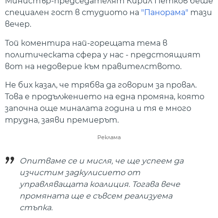
Министър-председателят Кирил Петков беше
специален гост в студиото на
"Панорама"
тази
вечер.
Той коментира най-горещата тема в
политическата сфера у нас - предстоящият
вот на недоверие към правителството.
Не бих казал, че трябва да говорим за провал.
Това е продължението на една промяна, която
започна още миналата година и тя е много
трудна, заяви премиерът.
Реклама
Опитваме се и мисля, че ще успеем да
изчистим задкулисието от
управляващата коалиция. Тогава вече
промяната ще е съвсем реализуема
стъпка.