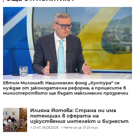
Евтим Милошев: Национален фонд „Култура“ се
нуждае от законодателна реформа, а процесите в
министерството ще бъдат максимално прозрачни
Илияна Йотова: Страна ни има
потенциал в сферата на
изкуствения интелект и бизнесът
забелязва тези перспективи
21:47, 06.08.2026
Чете се за: 01:25 мин.