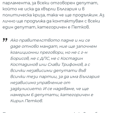
парламента, за всеки отговорен депутат,
който не иска да хвърли България и в
политическа криза, така че ще продължим. Аз
лично ще продължа да контактувам с всеки
един депутат, категоричен е Петков.
Ако правителството падне и ни се
даде отново мандат, ние ще започнем
коалиционни преговори, но не с г-н
Борисов, не с ДПС, не с Костадин
Костадинов или Слави Трифонов, а с
всички независими депутати във
всички тези партии, за да има България
независимо управление от
задкулисието. И се надяваме, че ще
намерим 6 депутати, категоричен е
Кирил Петков.