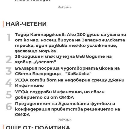
Реклама
НАЙ-ЧЕТЕНИ
1
Тодор Кантарджиев: Ако 200 души са ухапани
от комар, носещ вируса на Западнонилската
треска, един развива тежко усложнение,
засягащо мозъка
2
38-годишен мъж изчезна във водите на
язовир „Доспат“
3
България посреща чудотворната икона на
Света Богородица – "Хавайска"
4
УЕФА готви вот на недоверие срещу Джани
Инфантино
5
УЕФА поздрави Инфантино, но свали
доверието си от ФИФА
6
Президентът на Азиатската футболна
конфедерация приветства решението на
ФИФА
Реклама
ОЩЕ ОТ: ПОЛИТИКА