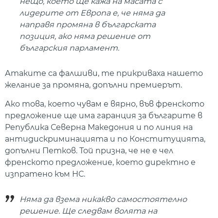
нещо, което ще кажа на масата с
лидерите от Европа е, че няма да
направя промяна в българската
позиция, ако няма решение от
българския парламент.
Атаките са фалшиви, те прикриваха нашето
желание за промяна, допълни премиерът.
Ако това, което чувам е вярно, във френското
предложение ще има гаранция за българите в
Република Северна Македония и по линия на
антидискриминацията и по Конституцията,
допълни Петков. Той призна, че не е чел
френското предложение, което директно е
изпратено към НС.
Няма да взема никакво самостоятелно
решение. Ще следвам волята на