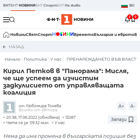
БНТ
БНТ
НОВИНИ
БНТ
Спорт
БНТ
На живо
BG
2
0
Новини
Свят
Спорт
Времето
България и еврото
Би
НАЗАД
Начало
Политика
У нас
ПРЕНАРЕЖДАНЕТО ВЪВ ВЛАСТТ
Кирил Петков в "Панорама": Мисля,
че ще успеем да изчистим
задкулисието от управляващата
коалиция
Любомира Тонева
A+
A-
от
Всичко от автора
20:38, 17.06.2022 (обновена)
13287
Запази
Чете се за: 09:32 мин.
У нас
Няма да има промяна в българската позиция без