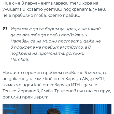
Ние сме в парламента заради тези хора на
улицата и когато усетиш подкрепата, знаеш,
че е правилно това, което правиш.
Идеята е да се борим за идеи, а не някой
да се опитва да прави провокации.
Надявам се на мирни протести даже не
в подкрепа на правителството, а в
подкрепа на промяната, допълни
Петков.
Нашият огромен проблем първите 6 месеца е,
че докато знаехме кой отговаря за ДБ, за БСП,
нямахме идея кой отговаря за ИТН - дали е
Тошко Йорданов, Слави Трифонов или някой друг,
допълни премиерът.