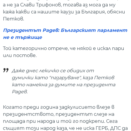
а не за Слави Трифонов, тогава аз мога да му
кажа какви са нашите каузи за България, обясни
Петков.
Президентът Радев: Българският парламент
не е тържище
Той категорично отрече, че някой е искал пари
или постове.
Даже днес лекичко се обидих от
думички като "пазаруване", каза Петков
като намекна за думите на президента
Радев.
Когато преди година задкулисието влезе в
президентството, президентът слезе на
площада при народа и той го подкрепи. Сега
същият този народ каза, че не иска ГЕРБ, ДПС да