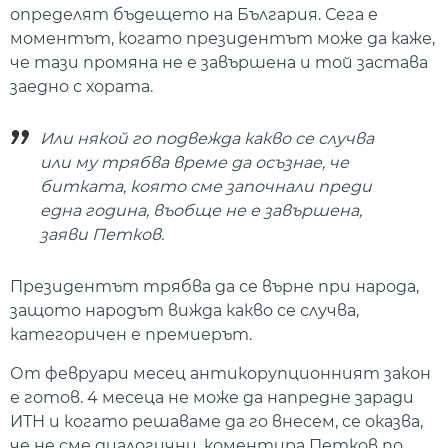
определят бъдещето на България. Сега е
моментът, когато президентът може да каже,
че тази промяна не е завършена и той застава
заедно с хората.
Или някой го подвежда какво се случва
или му трябва време да осъзнае, че
битката, която сме започнали преди
една година, въобще не е завършена,
заяви Петков.
Президентът трябва да се върне при народа,
защото народът вижда какво се случва,
категоричен е премиерът.
От февруари месец антикорупционният закон
е готов. 4 месеца не може да напредне заради
ИТН и когато решаваме да го внесем, се оказва,
че не сме диалогични, коментира Петков по