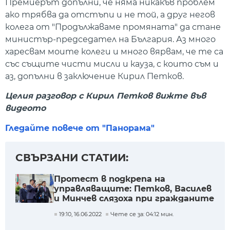
Премиерът допълни, че няма никакъв проблем
ако трябва да отстъпи и не той, а друг негов
колега от "Продължаваме промяната" да стане
министър-председател на България. Аз много
харесвам моите колеги и много вярвам, че те са
със същите чисти мисли и кауза, с които съм и
аз, допълни в заключение Кирил Петков.
Целия разговор с Кирил Петков вижте във
видеото
Гледайте повече от "Панорама"
СВЪРЗАНИ СТАТИИ:
Протест в подкрепа на
управляващите: Петков, Василев
и Минчев слязоха при гражданите
19:10, 16.06.2022
Чете се за: 04:12 мин.