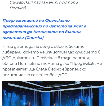
българския парламент, повтори
Петков.
Предложението на Френското
председателство по ветото за РСМ е
изпратено до Комисията по външна
политика (Снимка)
Няма да отида на обяд с европейските
либерали, докато не изчистим задкулисието в
ДПС. Докато г-н Пеевски е в тази партия,
обясни Петков по темата дали "Продължаваме
промяната" ще влезе в едно европейско
политическо семейство с ДПС.