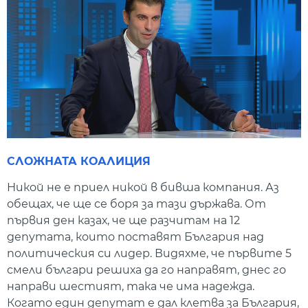
СЛОЖНАТА КОАЛИЦИЯ
Никой не е приел никой в бивша компания. Аз
обещах, че ще се боря за тази държава. От
първия ден казах, че ще разчитам на 12
депутата, които поставят България над
политическия си лидер. Видяхме, че първите 5
смели българи решиха да го направят, днес го
направи шестият, така че има надежда.
Когато един депутат е дал клетва за България,