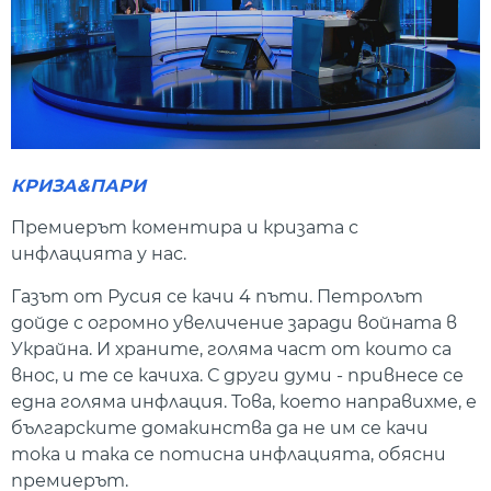
КРИЗА&ПАРИ
Премиерът коментира и кризата с
инфлацията у нас.
Газът от Русия се качи 4 пъти. Петролът
дойде с огромно увеличение заради войната в
Украйна. И храните, голяма част от които са
внос, и те се качиха. С други думи - привнесе се
една голяма инфлация. Това, което направихме, е
българските домакинства да не им се качи
тока и така се потисна инфлацията, обясни
премиерът.