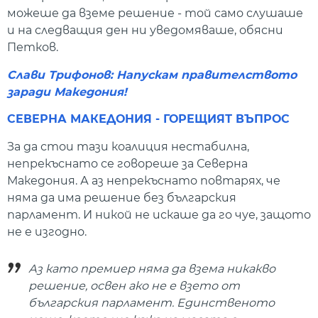
можеше да вземе решение - той само слушаше
и на следващия ден ни уведомяваше, обясни
Петков.
Слави Трифонов: Напускам правителството
заради Македония!
СЕВЕРНА МАКЕДОНИЯ - ГОРЕЩИЯТ ВЪПРОС
За да стои тази коалиция нестабилна,
непрекъснато се говореше за Северна
Македония. А аз непрекъснато повтарях, че
няма да има решение без българския
парламент. И никой не искаше да го чуе, защото
не е изгодно.
Аз като премиер няма да взема никакво
решение, освен ако не е взето от
българския парламент. Единственото