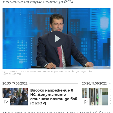
решение на парламента за РСМ
Субтитрите са автоматично генерирани и може да съдържат
неточности.
20:30, 17.06.2022
20:26, 17.06.2022
Високо напрежение в
З
НС: Депутатите
г
стигнаха почти до бой
у
(ОБЗОР)
о