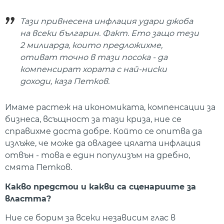
Тази привнесена инфлация удари джоба
на всеки българин. Факт. Ето защо тези
2 милиарда, които предложихме,
отиват точно в тази посока - да
компенсират хората с най-ниски
доходи, каза Петков.
Имаме растеж на икономиката, компенсации за
бизнеса, всъщност за тази криза, ние се
справихме доста добре. Който се опитва да
излъже, че може да овладее цялата инфлация
отвън - това е един популизъм на дребно,
смята Петков.
Какво предстои и какви са сценариите за
властта?
Ние се борим за всеки независим глас в