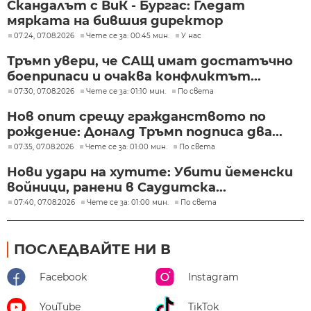
Скандалът с ВиК - Бургас: Гледат
мярката на бившия директор
07:24, 07.08.2026
Чете се за: 00:45 мин.
У нас
Тръмп увери, че САЩ имат достатъчно
боеприпаси и очаква конфликтът...
07:30, 07.08.2026
Чете се за: 01:10 мин.
По света
Нов опит срещу гражданството по
рождение: Доналд Тръмп подписа два...
07:35, 07.08.2026
Чете се за: 01:00 мин.
По света
Нови удари на хутите: Убити йеменски
войници, ранени в Саудитска...
07:40, 07.08.2026
Чете се за: 01:00 мин.
По света
ПОСЛЕДВАЙТЕ НИ В
Facebook
Instagram
YouTube
TikTok