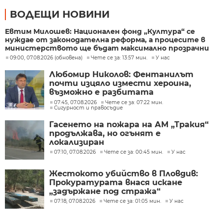
ВОДЕЩИ НОВИНИ
Евтим Милошев: Национален фонд „Култура“ се
нуждае от законодателна реформа, а процесите в
министерството ще бъдат максимално прозрачни
09:00, 07.08.2026 (обновена)
Чете се за: 13:57 мин.
У нас
Любомир Николов: Фентанилът
почти изцяло измести хероина,
възможно е разбитата
лаборатория да е единствената у
07:45, 07.08.2026
Чете се за: 07:22 мин.
Сигурност и правосъдие
нас
Гасенето на пожара на АМ „Тракия“
продължава, но огънят е
локализиран
07:10, 07.08.2026
Чете се за: 00:45 мин.
У нас
Жестокото убийство в Пловдив:
Прокуратурата внася искане
„задържане под стража“
07:18, 07.08.2026
Чете се за: 01:05 мин.
У нас