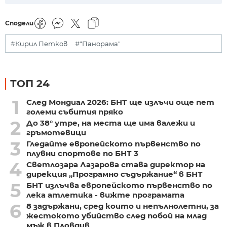
Сподели
#Кирил Петков
#"Панорама"
ТОП 24
1
След Мондиал 2026: БНТ ще излъчи още пет
големи събития пряко
2
До 38° утре, на места ще има валежи и
гръмотевици
3
Гледайте европейското първенство по
плувни спортове по БНТ 3
4
Светлозара Лазарова става директор на
дирекция „Програмно съдържание“ в БНТ
5
БНТ излъчва европейското първенство по
лека атлетика - вижте програмата
6
8 задържани, сред които и непълнолетни, за
жестокото убийство след побой на млад
мъж в Пловдив