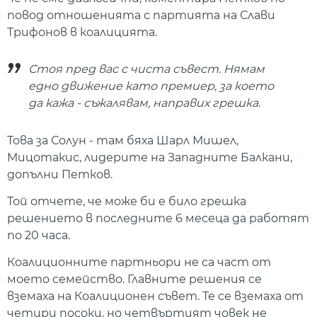
повод отношенията с партията на Слави
Трифонов в коалицията.
Стоя пред вас с чиста съвест. Нямам
едно движение като премиер, за което
да кажа - съжалявам, направих грешка.
Това за Солун - там бяха Шарл Мишел,
Мицотакис, лидерите на Западните Балкани,
допълни Петков.
Той отчете, че може би е било грешка
решението в последните 6 месеца да работят
по 20 часа.
Коалиционните партньори не са част от
моето семейство. Главните решения се
вземаха на Коалиционен съвет. Те се вземаха от
четири посоки, но четвъртият човек не