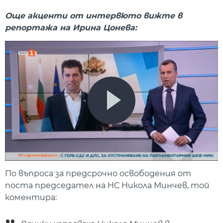
Още акценти от интервюто вижте в
репортажа на Ирина Цонева:
По въпроса за предсрочно освободения от
поста председател на НС Никола Минчев, той
коментира: