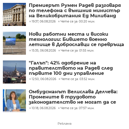
Премиерът Румен Радев разговаря
по телефона с външния министър
на Великобритания Ед Милибанд
19:37, 06.08.2026
Чете се за: 00:20 мин.
Нови работни места и високи
технологии: Бившето военно
летище в Доброславци се превръща
в голям космически център
15:35, 06.08.2026
Чете се за: 01:55 мин.
"Галъп": 42% одобрение на
правителството на Радев след
първите 100 дни управление
12:50, 06.08.2026
Чете се за: 03:52 мин.
Омбудсманът Велислава Делчева:
Промените в трудовото
законодателство не могат да се
правят през бюджета
10:18, 06.08.2026
Чете се за: 07:57 мин.
Реклама