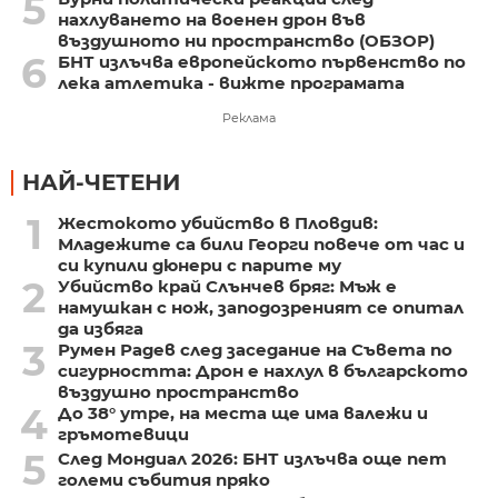
5
нахлуването на военен дрон във
въздушното ни пространство (ОБЗОР)
6
БНТ излъчва европейското първенство по
лека атлетика - вижте програмата
Реклама
НАЙ-ЧЕТЕНИ
1
Жестокото убийство в Пловдив:
Младежите са били Георги повече от час и
си купили дюнери с парите му
2
Убийство край Слънчев бряг: Мъж е
намушкан с нож, заподозреният се опитал
да избяга
3
Румен Радев след заседание на Съвета по
сигурността: Дрон е нахлул в българското
въздушно пространство
4
До 38° утре, на места ще има валежи и
гръмотевици
5
След Мондиал 2026: БНТ излъчва още пет
големи събития пряко