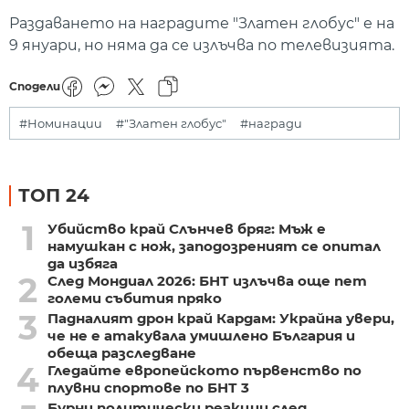
Раздаването на наградите "Златен глобус" е на
9 януари, но няма да се излъчва по телевизията.
Сподели
#Номинации
#"Златен глобус"
#награди
ТОП 24
1
Убийство край Слънчев бряг: Мъж е
намушкан с нож, заподозреният се опитал
да избяга
2
След Мондиал 2026: БНТ излъчва още пет
големи събития пряко
3
Падналият дрон край Кардам: Украйна увери,
че не е атакувала умишлено България и
обеща разследване
4
Гледайте европейското първенство по
плувни спортове по БНТ 3
Бурни политически реакции след