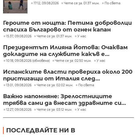
17:12, 09.08.2026
Чете се за: 01:37 мин.
По света
Героите от нощта: Петима доброволци
спасиха Българово от огнен капан
15:37, 09.08.2026
Чете се за: 01:37 мин.
У нас
Президентът Илияна Йотова: Очаквам
докладите на службите какъв е...
10:18, 09.08.2026 (обновена)
Чете се за: 02:50 мин.
У нас
Испанските власти провериха около 200
пристигащи от Италия след...
13:01, 09.08.2026
Чете се за: 02:02 мин.
По света
Важно напомняне: Зрелостниците
трябва сами да внесат здравните си...
12:27, 09.08.2026
Чете се за: 03:12 мин.
У нас
ПОСЛЕДВАЙТЕ НИ В