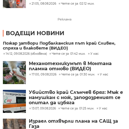
21:05, 08.08.2026
Чете се за: 02:12 мин.
Реклама
ВОДЕЩИ НОВИНИ
Пожар затвори Подбалканския път край Сливен,
спряха и влаковете (ВИДЕО)
14:12, 09.08.2026 (обновена)
Чете се за: 01:42 мин.
У нас
Механотехникумът в Монтана
пламна отново (ВИДЕО)
17:00, 09.08.2026
Чете се за: 01:30 мин.
У нас
Убийство край Слънчев бряг: Мъж е
намушкан с нож, заподозреният се
опитал да избяга
13:07, 09.08.2026
Чете се за: 01:25 мин.
У нас
Израел отхвърли плана на САЩ за
Газа