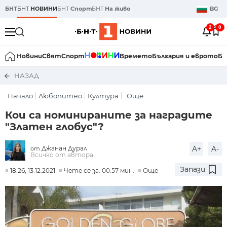
БНТ
БНТ
НОВИНИ
БНТ
Спорт
БНТ
На живо
BG
2
0
Новини
Свят
Спорт
Времето
България и еврото
Би
НАЗАД
Начало
Любопитно
Култура
Още
Кои са номинираните за наградите
"Златен глобус"?
Джанан Дурал
A+
A-
от
Всичко от автора
Запази
18:26, 13.12.2021
Чете се за: 00:57 мин.
Още