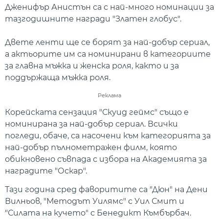
Дженифър Анистън са с най-много номинации за
тазгодишните награди "Златен глобус".
Двете ленти ще се борят за най-добър сериал,
а актьорите им са номинирани в категориите
за главна мъжка и женска роля, както и за
поддържаща мъжка роля.
Реклама
Корейската сензация "Скуид геймс" също е
номинирана за най-добър сериал. Всички
погледи, обаче, са насочени към категорията за
най-добър пълнометражен филм, която
обикновено съвпада с избора на Академията за
наградите "Оскар".
Тази година сред фаворитите са "Дюн" на Дени
Вилньов, "Методът Уилямс" с Уил Смит и
"Силата на кучето" с Бенедикт Къмбърбач.