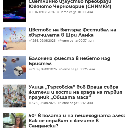
Светлинно изкуство преобрази
Южното Черноморие (СНИМКИ)
16:16, 09.08.2026
Чете се за: 01:00 мин.
Цветове на вятъра: Фестивал на
хвърчилата в Шри Ланка
12:56, 09.08.2026
Чете се за: 00:37 мин.
Балонена фиеста в небето над
Бристъл
09:09, 09.08.2026
Чете се за: 00:25 мин.
Улица „Търговска“ във Враца събра
жители и гости на града на първия
празник „Общата маса“
23:19, 08.08.2026
Чете се за: 02:12 мин.
50° в колата и на пешеходната алея:
Как се справят с жегите в
Сандански?