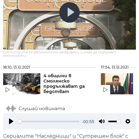
Субтитрите са автоматично генерирани и може да съдържат
неточности.
18:10, 13.12.2021
17:54, 13.12.2021
4 общини в
Е
Смолянско
продължават да
бедстват
Слушай новината
-00:55
Play
Mute
Setti
Сериалите "Наследници" и "Сутрешен блок" с