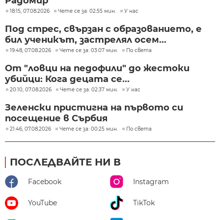
Радомир
18:15, 07.08.2026
Чете се за: 02:55 мин.
У нас
Под стрес, свързан с образованието, е
бил ученикът, застрелял осем...
19:48, 07.08.2026
Чете се за: 03:07 мин.
По света
От "ловци на педофили" до жестоки
убийци: Кога децата се...
20:10, 07.08.2026
Чете се за: 02:37 мин.
У нас
Зеленски пристигна на първото си
посещение в Сърбия
21:46, 07.08.2026
Чете се за: 00:25 мин.
По света
ПОСЛЕДВАЙТЕ НИ В
Facebook
Instagram
YouTube
TikTok