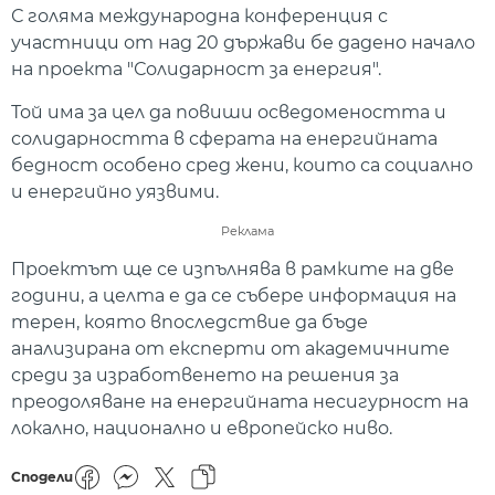
С голяма международна конференция с
участници от над 20 държави бе дадено начало
на проекта "Солидарност за енергия".
Той има за цел да повиши осведомеността и
солидарността в сферата на енергийната
бедност особено сред жени, които са социално
и енергийно уязвими.
Реклама
Проектът ще се изпълнява в рамките на две
години, а целта е да се събере информация на
терен, която впоследствие да бъде
анализирана от експерти от академичните
среди за изработвенето на решения за
преодоляване на енергийната несигурност на
локално, национално и европейско ниво.
Сподели