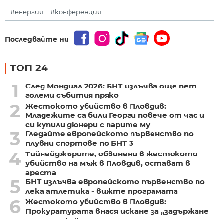
#енергия
#конференция
Последвайте ни
ТОП 24
1
След Мондиал 2026: БНТ излъчва още пет
големи събития пряко
2
Жестокото убийство в Пловдив:
Младежите са били Георги повече от час и
си купили дюнери с парите му
3
Гледайте европейското първенство по
плувни спортове по БНТ 3
4
Тийнейджърите, обвинени в жестокото
убийство на мъж в Пловдив, остават в
ареста
5
БНТ излъчва европейското първенство по
лека атлетика - вижте програмата
6
Жестокото убийство в Пловдив:
Прокуратурата внася искане за „задържане