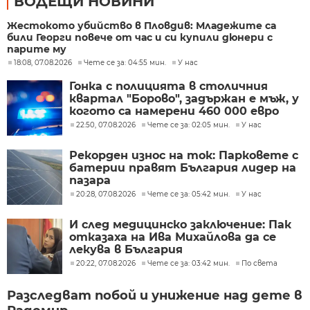
ВОДЕЩИ НОВИНИ
Жестокото убийство в Пловдив: Младежите са
били Георги повече от час и си купили дюнери с
парите му
18:08, 07.08.2026
Чете се за: 04:55 мин.
У нас
Гонка с полицията в столичния
квартал "Борово", задържан е мъж, у
когото са намерени 460 000 евро
22:50, 07.08.2026
Чете се за: 02:05 мин.
У нас
Рекорден износ на ток: Парковете с
батерии правят България лидер на
пазара
20:28, 07.08.2026
Чете се за: 05:42 мин.
У нас
И след медицинско заключение: Пак
отказаха на Ива Михайлова да се
лекува в България
20:22, 07.08.2026
Чете се за: 03:42 мин.
По света
Разследват побой и унижение над дете в