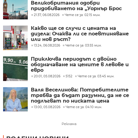
Великобритания одобри
придобиването на „Уорнър Брос
Дискавъри“ от „Парамаунт“ за 110
21:37, 06.08.2026
Чете се за: 02:15 мин.
млрд. долара
Какво ще се случи с цената на
дизела: Очаква ли се поевтиняване
или нов ръст?
13:24, 06.08.2026
Чете се за: 03:55 мин.
Приключва периодът с двойно
обозначаване на цените в левове и
евро
20:01, 05.08.2026
5152
Чете се за: 03:45 мин.
Валя Веселинова: Потребителите
трябва да бъдат разумни, да не се
подлъгват по ниската цена
13:00, 05.08.2026
Чете се за: 04:10 мин.
Реклама