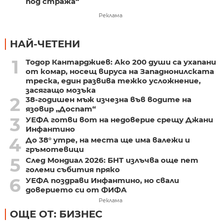
под стража“
Реклама
НАЙ-ЧЕТЕНИ
1
Тодор Кантарджиев: Ако 200 души са ухапани
от комар, носещ вируса на Западнонилската
треска, един развива тежко усложнение,
засягащо мозъка
2
38-годишен мъж изчезна във водите на
язовир „Доспат“
3
УЕФА готви вот на недоверие срещу Джани
Инфантино
4
До 38° утре, на места ще има валежи и
гръмотевици
5
След Мондиал 2026: БНТ излъчва още пет
големи събития пряко
6
УЕФА поздрави Инфантино, но свали
доверието си от ФИФА
Реклама
ОЩЕ ОТ: БИЗНЕС