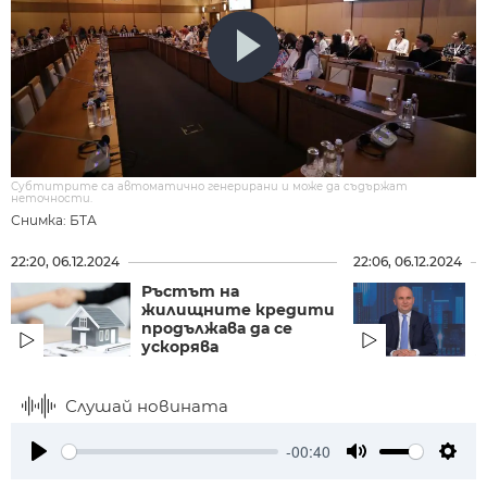
Субтитрите са автоматично генерирани и може да съдържат
неточности.
Снимка: БТА
22:20, 06.12.2024
22:06, 06.12.2024
Ръстът на
И
жилищните кредити
б
продължава да се
н
ускорява
з
Слушай новината
-00:40
Play
Mute
Setti