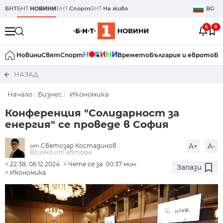
БНТ
БНТ
НОВИНИ
БНТ
Спорт
БНТ
На живо
BG
6
0
Новини
Свят
Спорт
Времето
България и еврото
Би
НАЗАД
Начало
Бизнес
Икономика
Конференция "Солидарност за
енергия" се проведе в София
Светозар Костадинов
A+
A-
от
Всичко от автора
22:38, 06.12.2024
Чете се за: 00:37 мин.
Запази
Икономика