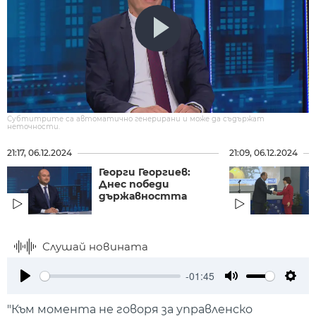
Субтитрите са автоматично генерирани и може да съдържат
неточности.
21:17, 06.12.2024
21:09, 06.12.2024
Георги Георгиев:
Днес победи
държавността
Слушай новината
-01:45
Play
Mute
Setti
"Към момента не говоря за управленско