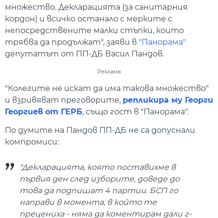
множество. Декларацията (за санитарния
кордон) и всичко останало с мерките с
непосредствените малки стъпки, които
трябва да продължат", заяви в
"Панорама"
депутатът от ПП-ДБ Васил Пандов.
Реклама
"Колегите не искат да има такова множество"
и взривяват преговорите,
репликира му Георги
Георгиев от ГЕРБ
, също гост в "Панорама".
По думите на Пандов ПП-ДБ не са допуснали
компромиси:
"Декларацията, която поставихме в
първия ден след изборите, доведе до
това да подпишат 4 партии. БСП го
направи в момента, в който те
прецениха - няма да коментирам дали г-