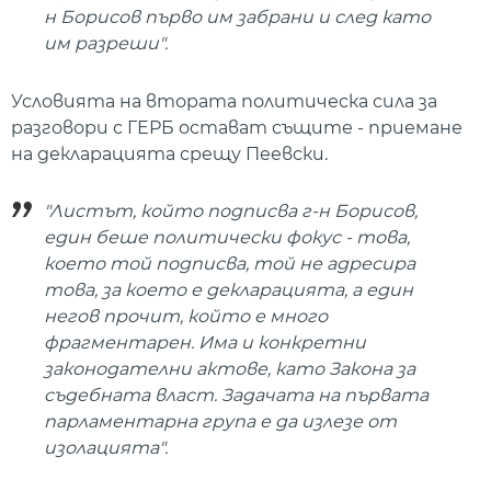
н Борисов първо им забрани и след като
им разреши".
Условията на втората политическа сила за
разговори с ГЕРБ остават същите - приемане
на декларацията срещу Пеевски.
"Листът, който подписва г-н Борисов,
един беше политически фокус - това,
което той подписва, той не адресира
това, за което е декларацията, а един
негов прочит, който е много
фрагментарен. Има и конкретни
законодателни актове, като Закона за
съдебната власт. Задачата на първата
парламентарна група е да излезе от
изолацията".