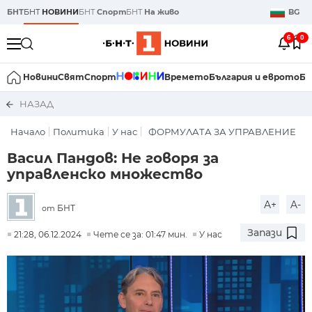
БНТ
БНТ
НОВИНИ
БНТ
Спорт
БНТ
На живо
BG
6
0
Новини
Свят
Спорт
Времето
България и еврото
Би
НАЗАД
Начало
Политика
У нас
ФОРМУЛАТА ЗА УПРАВЛЕНИЕ
Васил Пандов: Не говоря за
управленско множество
A+
A-
БНТ
от
Запази
21:28, 06.12.2024
Чете се за: 01:47 мин.
У нас