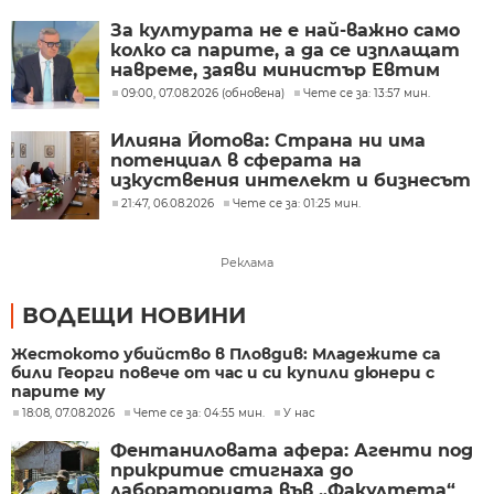
За културата не е най-важно само
колко са парите, а да се изплащат
навреме, заяви министър Евтим
Милошев
09:00, 07.08.2026 (обновена)
Чете се за: 13:57 мин.
Илияна Йотова: Страна ни има
потенциал в сферата на
изкуствения интелект и бизнесът
забелязва тези перспективи
21:47, 06.08.2026
Чете се за: 01:25 мин.
Реклама
ВОДЕЩИ НОВИНИ
Жестокото убийство в Пловдив: Младежите са
били Георги повече от час и си купили дюнери с
парите му
18:08, 07.08.2026
Чете се за: 04:55 мин.
У нас
Фентаниловата афера: Агенти под
прикритие стигнаха до
лабораторията във „Факултета“