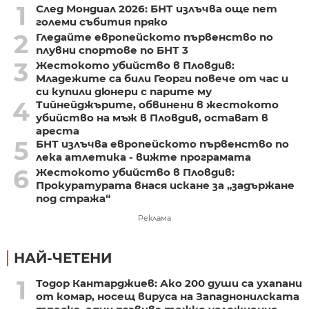
1
След Мондиал 2026: БНТ излъчва още пет
големи събития пряко
2
Гледайте европейското първенство по
плувни спортове по БНТ 3
3
Жестокото убийство в Пловдив:
Младежите са били Георги повече от час и
си купили дюнери с парите му
4
Тийнейджърите, обвинени в жестокото
убийство на мъж в Пловдив, остават в
ареста
5
БНТ излъчва европейското първенство по
лека атлетика - вижте програмата
6
Жестокото убийство в Пловдив:
Прокуратурата внася искане за „задържане
под стража“
Реклама
НАЙ-ЧЕТЕНИ
1
Тодор Кантарджиев: Ако 200 души са ухапани
от комар, носещ вируса на Западнонилската