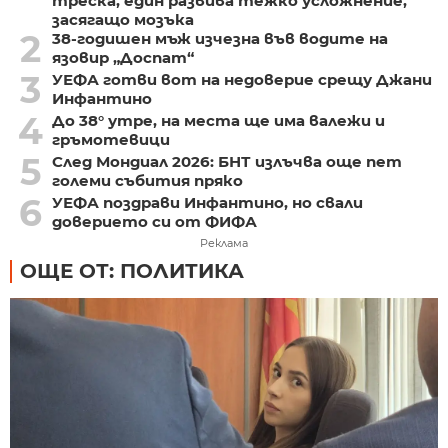
треска, един развива тежко усложнение,
засягащо мозъка
2
38-годишен мъж изчезна във водите на
язовир „Доспат“
3
УЕФА готви вот на недоверие срещу Джани
Инфантино
4
До 38° утре, на места ще има валежи и
гръмотевици
5
След Мондиал 2026: БНТ излъчва още пет
големи събития пряко
6
УЕФА поздрави Инфантино, но свали
доверието си от ФИФА
Реклама
ОЩЕ ОТ: ПОЛИТИКА