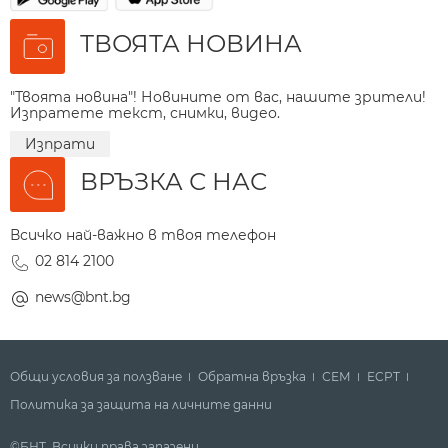
ТВОЯТА НОВИНА
"Твоята новина"! Новините от вас, нашите зрители!
Изпратете текст, снимки, видео.
Изпрати
ВРЪЗКА С НАС
Всичко най-важно в твоя телефон
02 814 2100
news@bnt.bg
Общи условия за ползване
Обратна връзка
СЕМ
ECPT
Политика за защита на личните данни
©БНТ. Всички права запазени