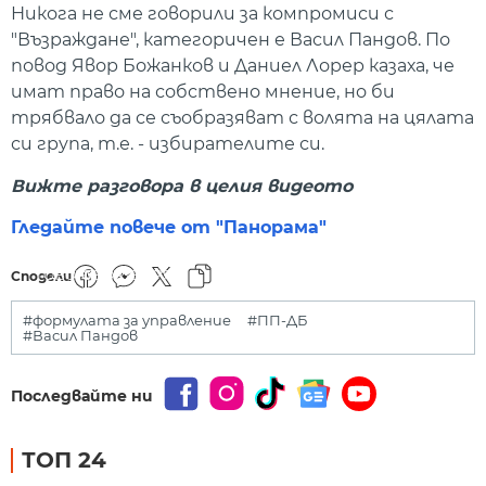
Никога не сме говорили за компромиси с
"Възраждане", категоричен е Васил Пандов. По
повод Явор Божанков и Даниел Лорер казаха, че
имат право на собствено мнение, но би
трябвало да се съобразяват с волята на цялата
си група, т.е. - избирателите си.
Вижте разговора в целия видеото
Гледайте повече от "Панорама"
ВАСИЛ
ВАСИЛ
ВАСИЛ
ПАНДОВ: НЕ
ПАНДОВ: НЕ
ПАНДОВ: НЕ
ГОВОРЯ ЗА
ГОВОРЯ ЗА
ГОВОРЯ ЗА
">
">
">
Сподели
УПРАВЛЕНСКО
УПРАВЛЕНСКО
УПРАВЛЕНСКО
МНОЖЕСТВО
МНОЖЕСТВО
МНОЖЕСТВО
#формулата за управление
#ПП-ДБ
#Васил Пандов
Последвайте ни
ТОП 24