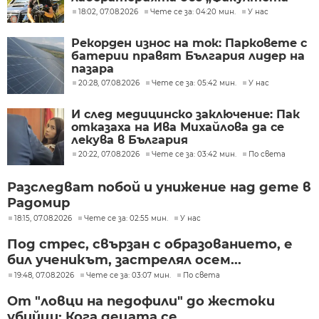
18:02, 07.08.2026
Чете се за: 04:20 мин.
У нас
Рекорден износ на ток: Парковете с
батерии правят България лидер на
пазара
20:28, 07.08.2026
Чете се за: 05:42 мин.
У нас
И след медицинско заключение: Пак
отказаха на Ива Михайлова да се
лекува в България
20:22, 07.08.2026
Чете се за: 03:42 мин.
По света
Разследват побой и унижение над дете в
Радомир
18:15, 07.08.2026
Чете се за: 02:55 мин.
У нас
Под стрес, свързан с образованието, е
бил ученикът, застрелял осем...
19:48, 07.08.2026
Чете се за: 03:07 мин.
По света
От "ловци на педофили" до жестоки
убийци: Кога децата се...