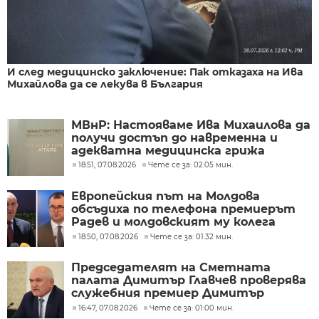
И след медицинско заключение: Пак отказаха на Ива
Михайлова да се лекува в България
МВнР: Настояваме Ива Михаилова да
получи достъп до навременна и
адекватна медицинска грижа
18:51, 07.08.2026
Чете се за: 02:05 мин.
Европейския път на Молдова
обсъдиха по телефона премиерът
Радев и молдовският му колега
Тофан
18:50, 07.08.2026
Чете се за: 01:32 мин.
Председателят на Сметната
палата Димитър Главчев проверява
служебния премиер Димитър
Главчев?
16:47, 07.08.2026
Чете се за: 01:00 мин.