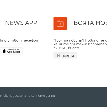
T NEWS APP
ТВОЯТА НО
ажно в твоя телефон
"Твоята новина"! Новините о
нашите зрители! Изпрате
снимки, видео.
Изпрати
тика за защита на личните данни