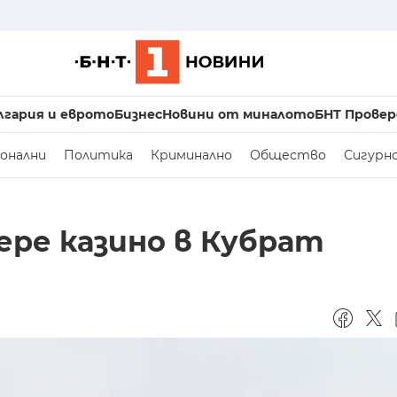
лгария и еврото
Бизнес
Новини от миналото
БНТ Провер
онални
Политика
Криминално
Общество
Сигурн
ере казино в Кубрат