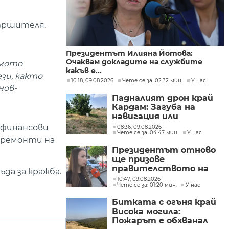
вършителя.
Президентът Илияна Йотова:
Очаквам докладите на службите
амото
какъв е...
зи, както
10:18, 09.08.2026
Чете се за: 02:32 мин.
У нас
нов-
Падналият дрон край
Кардам: Загуба на
навигация или
техническа
 финансови
08:36, 09.08.2026
Чете се за: 04:47 мин.
У нас
неизправност са сред
с ремонти на
възможните причини
Президентът отново
ще призове
правителството на
да за кражба.
Северна Македония да
10:47, 09.08.2026
Чете се за: 01:20 мин.
У нас
съдейства за
лечението на Ива
Битката с огъня край
Михайлова
Висока могила:
Пожарът е обхванал