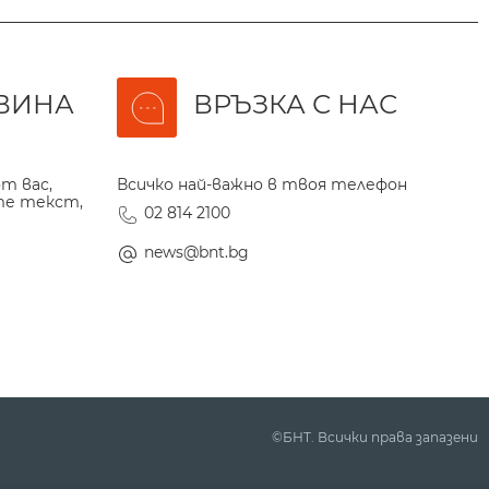
ВИНА
ВРЪЗКА С НАС
т вас,
Всичко най-важно в твоя телефон
те текст,
02 814 2100
news@bnt.bg
©БНТ. Всички права запазени