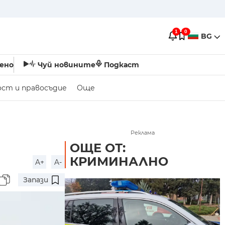
1
0
BG
ено
Чуй новините
Подкаст
ост и правосъдие
Още
Реклама
ОЩЕ ОТ:
КРИМИНАЛНО
A+
A-
Запази