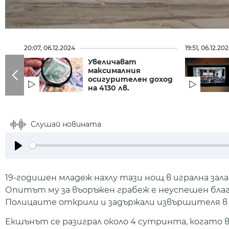
20:07, 06.12.2024
19:51, 06.12.20
Увеличават
максималния
осигурителен доход
на 4130 лв.
Слушай новината
Play
19-годишен младеж нахлу тази нощ в игрална зал
Опитът му за въоръжен грабеж е неуспешен благ
Полицаите открили и задържали извършителя в р
Екшънът се разиграл около 4 сутринта, когато в