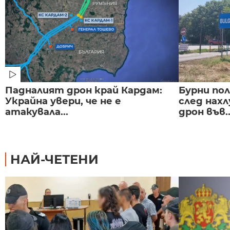
Падналият дрон край Кардам:
Бурни по
Украйна увери, че не е
след нах
атакувала...
дрон във..
НАЙ-ЧЕТЕНИ