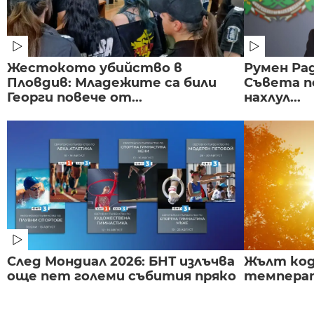
Жестокото убийство в
Румен Рад
Пловдив: Младежите са били
Съвета п
Георги повече от...
нахлул...
След Мондиал 2026: БНТ излъчва
Жълт код
още пет големи събития пряко
температ