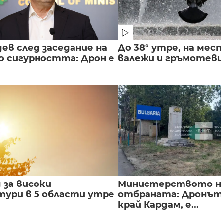
ев след заседание на
До 38° утре, на мес
о сигурността: Дрон е
валежи и гръмотев
 за високи
Министерството н
ури в 5 области утре
отбраната: Дронът
край Кардам, е...