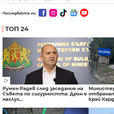
Последвайте ни
ТОП 24
Румен Радев след заседание на
Министе
Съвета по сигурността: Дрон е
отбранат
нахлул...
край Карда