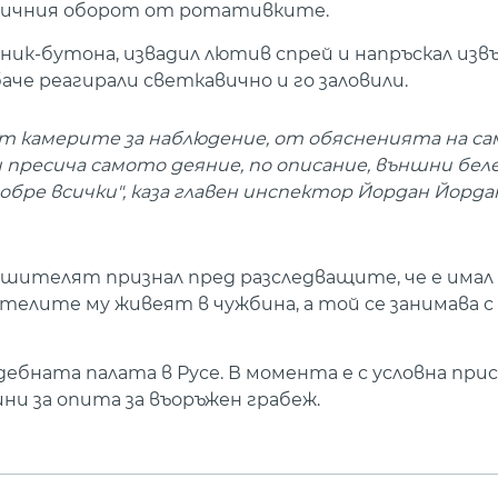
наличния оборот от ротативките.
ник-бутона, извадил лютив спрей и напръскал из
аче реагирали светкавично и го заловили.
т камерите за наблюдение, от обясненията на с
 пресича самото деяние, по описание, външни беле
добре всички", каза главен инспектор Йордан Йорда
вършителят признал пред разследващите, че е имал
ителите му живеят в чужбина, а той се занимава 
бната палата в Русе. В момента е с условна присъ
ни за опита за въоръжен грабеж.