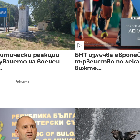
литически реакции
БНТ излъчва европе
луването на военен
първенство по лека
.
вижте...
Реклама