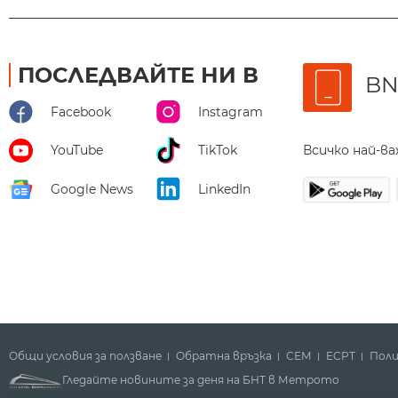
ПОСЛЕДВАЙТЕ НИ В
BN
Facebook
Instagram
Всичко най-в
YouTube
TikTok
Google News
LinkedIn
Общи условия за ползване
Обратна връзка
СЕМ
ECPT
Поли
Гледайте новините за деня на БНТ в Метрото