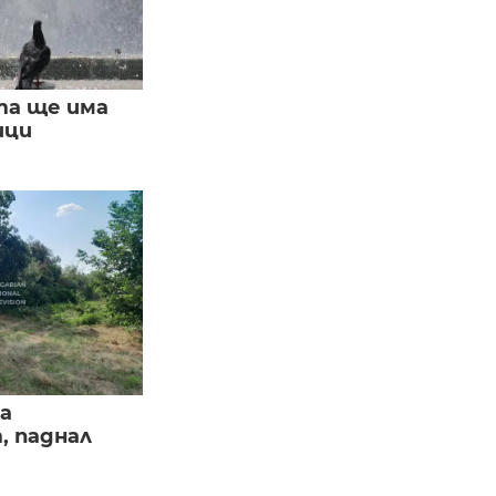
та ще има
ици
а
, паднал