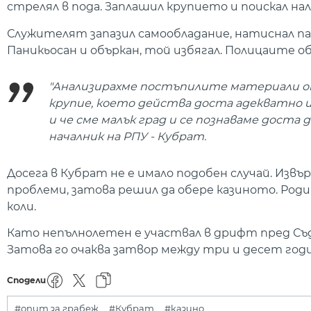
стрелял в пода. Заплашил крупието и поискал 
Служителят запазил самообладание, натиснал па
Паникьосан и объркан, той избягал. Полицаите об
"Анализирахме постъпилите материали о
крупие, което действа доста адекватно и
и че сме малък град и се познаваме доста 
началник на РПУ - Кубрат.
Досега в Кубрат не е имало подобен случай. Из
проблеми, затова решил да обере казиното. Род
коли.
Като непълнолетен е участвал в дрифт пред Съде
Затова го очаква затвор между три и десет годи
Сподели
#опит за грабеж
#Кубрат
#казино