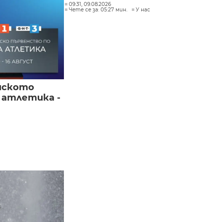
09:31, 09.08.2026
Чете се за: 05:27 мин.
У нас
йското
 атлетика -