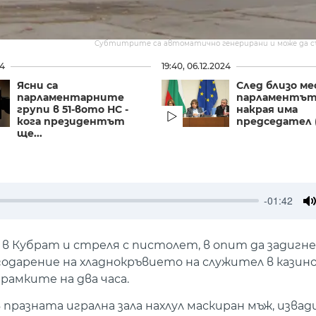
Субтитрите са автоматично генерирани и може да 
24
19:40, 06.12.2024
Ясни са
След близо ме
парламентарните
парламентът
групи в 51-вото НС -
накрая има
кога президентът
председател 
ще...
-01:42
M
а в Кубрат и стреля с пистолет, в опит да задигн
одарение на хладнокръвието на служител в казин
амките на два часа.
 празната игрална зала нахлул маскиран мъж, изва