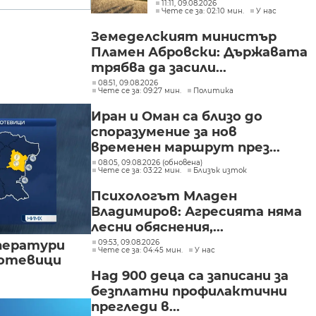
около 1200 декара сухи
11:11, 09.08.2026
Чете се за: 02:10 мин.
У нас
треви, храсти и дъбова
гора
Земеделският министър
Пламен Абровски: Държавата
трябва да засили...
08:51, 09.08.2026
Чете се за: 09:27 мин.
Политика
Иран и Оман са близо до
споразумение за нов
временен маршрут през...
08:05, 09.08.2026 (обновена)
Чете се за: 03:22 мин.
Близък изток
Психологът Младен
Владимиров: Агресията няма
лесни обяснения,...
09:53, 09.08.2026
ператури
Чете се за: 04:45 мин.
У нас
мотевици
Над 900 деца са записани за
безплатни профилактични
прегледи в...