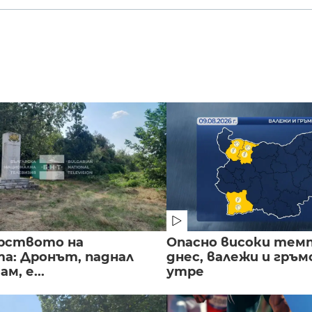
рството на
Опасно високи тем
а: Дронът, паднал
днес, валежи и гръ
м, е...
утре