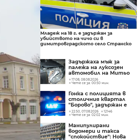
Младеж на 18 г. е задържан за
убийството на чичо си в
димитровградското село Странско
Задържаха мъж за
палежа на луксозен
автомобил на Митьо
Очите в Слънчев бряг
17:08, 08.08.2026
Чете се за: 00:50 мин.
Гонка с полицията в
столичния квартал
"Борово", задържан е
мъж, у когото са
22:50, 07.08.2026
12146
Чете се за: 02:02 мин.
намерени дрога и 460
000 евро
Манипулирани
водомери и такса
"спокойствие": Нова