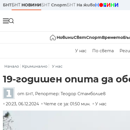
БНТ
БНТ
НОВИНИ
БНТ
Спорт
БНТ
На живо
Новини
Свят
Спорт
Времето
Бъ
У нас
По света
Реги
Начало
Криминално
У нас
19-годишен опита да об
от
, Репортер: Теодор Стамболиев
БНТ
20:23, 06.12.2024
Чете се за: 01:50 мин.
У нас