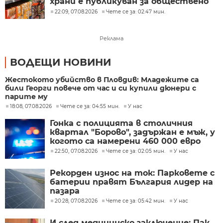
храни е публикуван за обществено
обсъждане
22:09, 07.08.2026
Чете се за: 02:47 мин.
Реклама
ВОДЕЩИ НОВИНИ
Жестокото убийство в Пловдив: Младежите са
били Георги повече от час и си купили дюнери с
парите му
18:08, 07.08.2026
Чете се за: 04:55 мин.
У нас
Гонка с полицията в столичния
квартал "Борово", задържан е мъж, у
когото са намерени 460 000 евро
22:50, 07.08.2026
Чете се за: 02:05 мин.
У нас
Рекорден износ на ток: Парковете с
батерии правят България лидер на
пазара
20:28, 07.08.2026
Чете се за: 05:42 мин.
У нас
И след медицинско заключение: Пак