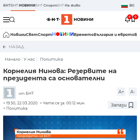
БНТ
БНТ
НОВИНИ
БНТ
Спорт
БНТ
На живо
BG
0
0
Новини
Свят
Спорт
Времето
България и еврото
Би
НАЗАД
Начало
У нас
Политика
Корнелия Нинова: Резервите на
президента са основателни
A+
A-
БНТ
от
19:30, 22.03.2020
Чете се за: 00:12 мин.
Запази
Политика