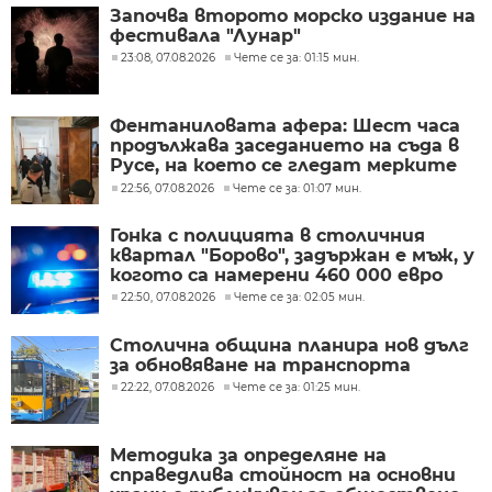
Започва второто морско издание на
фестивала "Лунар"
23:08, 07.08.2026
Чете се за: 01:15 мин.
Фентаниловата афера: Шест часа
продължава заседанието на съда в
Русе, на което се гледат мерките
на задържаните
22:56, 07.08.2026
Чете се за: 01:07 мин.
Гонка с полицията в столичния
квартал "Борово", задържан е мъж, у
когото са намерени 460 000 евро
22:50, 07.08.2026
Чете се за: 02:05 мин.
Столична община планира нов дълг
за обновяване на транспорта
22:22, 07.08.2026
Чете се за: 01:25 мин.
Методика за определяне на
справедлива стойност на основни