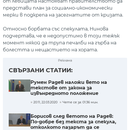
от левицата настояват правителството да
представи план за социално-икономически
мерки в подкрепа на засегнатите от кризата.
Относно борбата със спекулата, Нинова
подчертава, че е недопустимо в този тежък
момент някой да трупа печалби на гърба на
болестта и нещастието на хората.
Реклама
СВЪРЗАНИ СТАТИИ:
Румен Радев наложи вето на
текстове от закона за
извънредното положение
(Обобщение)
20:11, 22.03.2020
Чете се за: 01:36 мин.
Борисов след ветото на Радев:
По-добре без текста за спекула,
отколкото пазарът да се