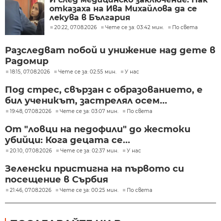
отказаха на Ива Михайлова да се
лекува в България
20:22, 07.08.2026
Чете се за: 03:42 мин.
По света
Разследват побой и унижение над дете в
Радомир
18:15, 07.08.2026
Чете се за: 02:55 мин.
У нас
Под стрес, свързан с образованието, е
бил ученикът, застрелял осем...
19:48, 07.08.2026
Чете се за: 03:07 мин.
По света
От "ловци на педофили" до жестоки
убийци: Кога децата се...
20:10, 07.08.2026
Чете се за: 02:37 мин.
У нас
Зеленски пристигна на първото си
посещение в Сърбия
21:46, 07.08.2026
Чете се за: 00:25 мин.
По света