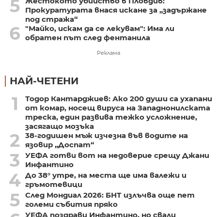
5
Жестокото убийство в Пловдив:
Прокуратурата внася искане за „задържане
под стража“
6
"Майко, искам да се лекувам": Има ли
обратен път след фентанила
Реклама
НАЙ-ЧЕТЕНИ
1
Тодор Кантарджиев: Ако 200 души са ухапани
от комар, носещ вируса на Западнонилската
треска, един развива тежко усложнение,
засягащо мозъка
2
38-годишен мъж изчезна във водите на
язовир „Доспат“
3
УЕФА готви вот на недоверие срещу Джани
Инфантино
4
До 38° утре, на места ще има валежи и
гръмотевици
5
След Мондиал 2026: БНТ излъчва още пет
големи събития пряко
УЕФА поздрави Инфантино, но свали