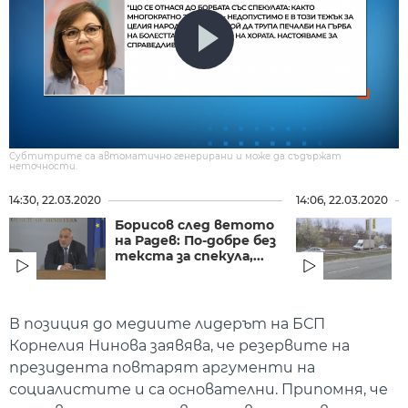
Субтитрите са автоматично генерирани и може да съдържат
неточности.
14:30, 22.03.2020
14:06, 22.03.2020
Борисов след ветото
на Радев: По-добре без
текста за спекула,...
В позиция до медиите лидерът на БСП
Корнелия Нинова заявява, че резервите на
президента повтарят аргументи на
социалистите и са основателни. Припомня, че