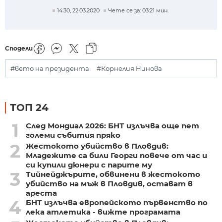
изкриви
14:30, 22.03.2020
Чете се за: 03:21 мин.
Сподели
#вето на президента
#Корнелия Нинова
ТОП 24
1
След Мондиал 2026: БНТ излъчва още пет
големи събития пряко
2
Жестокото убийство в Пловдив:
Младежите са били Георги повече от час и
си купили дюнери с парите му
3
Тийнейджърите, обвинени в жестокото
убийство на мъж в Пловдив, остават в
ареста
4
БНТ излъчва европейското първенство по
лека атлетика - вижте програмата