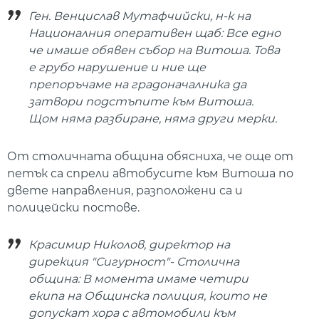
Ген. Венцислав Мутафчийски, н-к на
Националния оперативен щаб: Все едно
че имаше обявен събор на Витоша. Това
е грубо нарушение и ние ще
препоръчаме на градоначалника да
затвори подстъпите към Витоша.
Щом няма разбиране, няма други мерки.
От столичната община обясниха, че още от
петък са спрели автобусите към Витоша по
двете направления, разположени са и
полицейски постове.
Красимир Николов, директор на
дирекция "Сигурност"- Столична
община: В момента имаме четири
екипа на Общинска полиция, които не
допускат хора с автомобили към