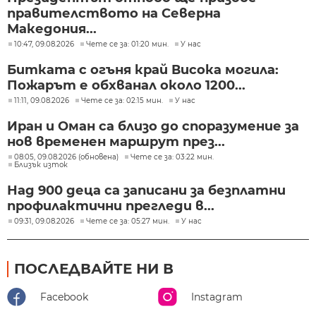
правителството на Северна
Македония...
10:47, 09.08.2026
Чете се за: 01:20 мин.
У нас
Битката с огъня край Висока могила:
Пожарът е обхванал около 1200...
11:11, 09.08.2026
Чете се за: 02:15 мин.
У нас
Иран и Оман са близо до споразумение за
нов временен маршрут през...
08:05, 09.08.2026 (обновена)
Чете се за: 03:22 мин.
Близък изток
Над 900 деца са записани за безплатни
профилактични прегледи в...
09:31, 09.08.2026
Чете се за: 05:27 мин.
У нас
ПОСЛЕДВАЙТЕ НИ В
Facebook
Instagram