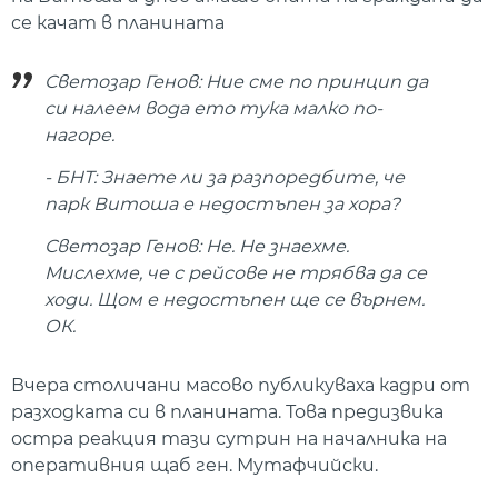
се качат в планината
Светозар Генов: Ние сме по принцип да
си налеем вода ето тука малко по-
нагоре.
- БНТ: Знаете ли за разпоредбите, че
парк Витоша е недостъпен за хора?
Светозар Генов: Не. Не знаехме.
Мислехме, че с рейсове не трябва да се
ходи. Щом е недостъпен ще се върнем.
ОК.
Вчера столичани масово публикуваха кадри от
разходката си в планината. Това предизвика
остра реакция тази сутрин на началника на
оперативния щаб ген. Мутафчийски.