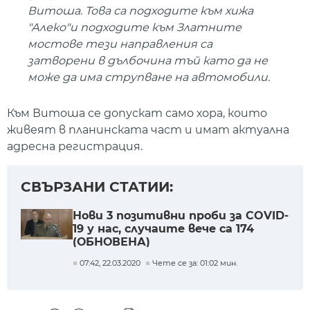
Витоша. Това са подходите към хижа
"Алеко"и подходите към Златните
мостове тези направления са
затворени в дълбочина тъй като да не
може да има струпване на автомобили.
Към Витоша се допускат само хора, които
живеят в планинската част и имат актуална
адресна регистрация.
СВЪРЗАНИ СТАТИИ:
Нови 3 позитивни проби за COVID-
19 у нас, случаите вече са 174
(ОБНОВЕНА)
07:42, 22.03.2020
Чете се за: 01:02 мин.