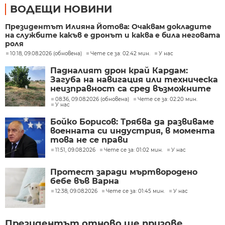
ВОДЕЩИ НОВИНИ
Президентът Илияна Йотова: Очаквам докладите
на службите какъв е дронът и каква е била неговата
роля
10:18, 09.08.2026 (обновена)
Чете се за: 02:42 мин.
У нас
Падналият дрон край Кардам:
Загуба на навигация или техническа
неизправност са сред възможните
причини
08:36, 09.08.2026 (обновена)
Чете се за: 02:20 мин.
У нас
Бойко Борисов: Трябва да развиваме
военната си индустрия, в момента
това не се прави
11:51, 09.08.2026
Чете се за: 01:02 мин.
У нас
Протест заради мъртвородено
бебе във Варна
12:38, 09.08.2026
Чете се за: 01:45 мин.
У нас
Президентът отново ще призове