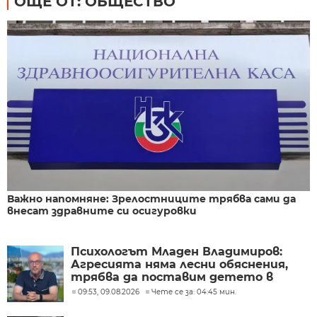
ОЩЕ ОТ: ОБЩЕСТВО
Важно напомняне: Зрелостниците трябва сами да
внесат здравните си осигуровки
Психологът Младен Владимиров:
Агресията няма лесни обяснения,
трябва да поставим детето в
центъра
09:53, 09.08.2026
Чете се за: 04:45 мин.