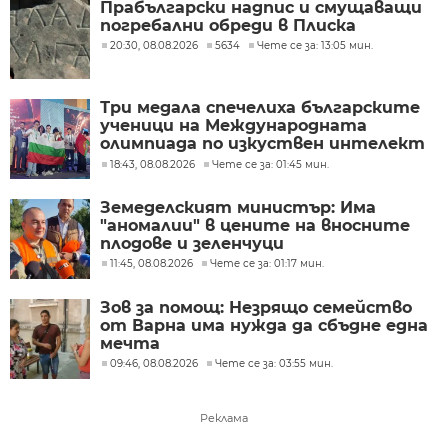
Прабългарски надпис и смущаващи
погребални обреди в Плиска
20:30, 08.08.2026
5634
Чете се за: 13:05 мин.
Три медала спечелиха българските
ученици на Международната
олимпиада по изкуствен интелект
в Казахстан
18:43, 08.08.2026
Чете се за: 01:45 мин.
Земеделският министър: Има
"аномалии" в цените на вносните
плодове и зеленчуци
11:45, 08.08.2026
Чете се за: 01:17 мин.
Зов за помощ: Незрящо семейство
от Варна има нужда да сбъдне една
мечта
09:46, 08.08.2026
Чете се за: 03:55 мин.
Реклама