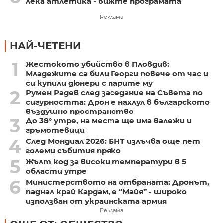
лека атлетика - вижте програмата
Реклама
НАЙ-ЧЕТЕНИ
1
Жестокото убийство в Пловдив:
Младежите са били Георги повече от час и
си купили дюнери с парите му
2
Румен Радев след заседание на Съвета по
сигурността: Дрон е нахлул в българското
въздушно пространство
3
До 38° утре, на места ще има валежи и
гръмотевици
4
След Мондиал 2026: БНТ излъчва още пет
големи събития пряко
5
Жълт код за високи температури в 5
области утре
6
Министерството на отбраната: Дронът,
паднал край Кардам, е “Майя” - широко
използван от украинската армия
Реклама