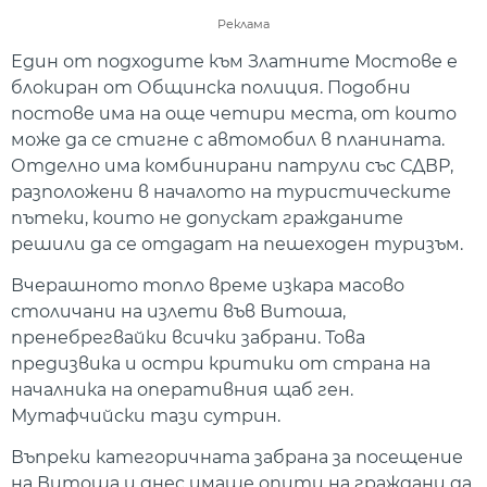
Реклама
Един от подходите към Златните Мостове е
блокиран от Общинска полиция. Подобни
постове има на още четири места, от които
може да се стигне с автомобил в планината.
Отделно има комбинирани патрули със СДВР,
разположени в началото на туристическите
пътеки, които не допускат гражданите
решили да се отдадат на пешеходен туризъм.
Вчерашното топло време изкара масово
столичани на излети във Витоша,
пренебрегвайки всички забрани. Това
предизвика и остри критики от страна на
началника на оперативния щаб ген.
Мутафчийски тази сутрин.
Въпреки категоричната забрана за посещение
на Витоша и днес имаше опити на граждани да