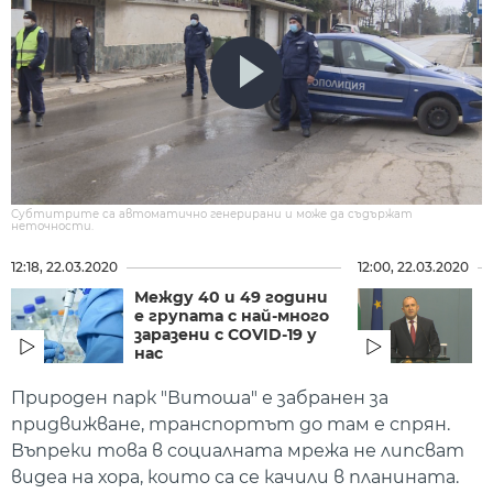
Субтитрите са автоматично генерирани и може да съдържат
неточности.
12:18, 22.03.2020
12:00, 22.03.2020
Между 40 и 49 години
Р
е групата с най-много
в
заразени с COVID-19 у
З
нас
и
Природен парк "Витоша" е забранен за
придвижване, транспортът до там е спрян.
Въпреки това в социалната мрежа не липсват
видеа на хора, които са се качили в планината.