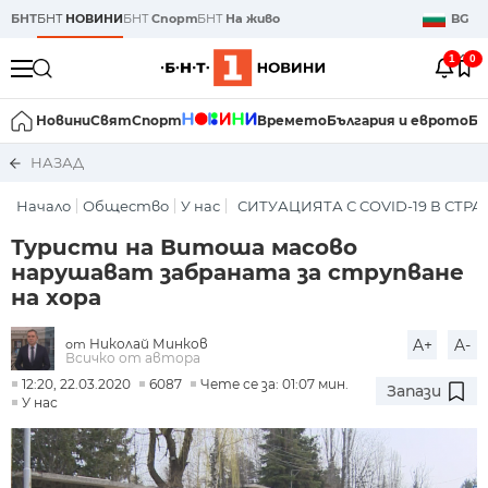
БНТ
БНТ
НОВИНИ
БНТ
Спорт
БНТ
На живо
BG
1
0
Новини
Свят
Спорт
Времето
България и еврото
Би
НАЗАД
Начало
Общество
У нас
СИТУАЦИЯТА С COVID-19 В СТР
Туристи на Витоша масово
нарушават забраната за струпване
на хора
Николай Минков
A+
A-
от
Всичко от автора
12:20, 22.03.2020
6087
Чете се за: 01:07 мин.
Запази
У нас