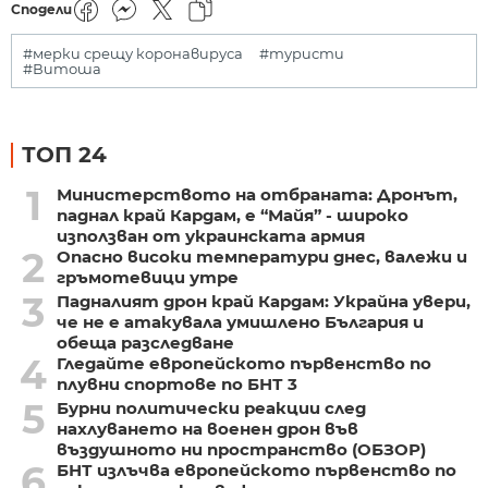
Сподели
#мерки срещу коронавируса
#туристи
#Витоша
ТОП 24
1
Министерството на отбраната: Дронът,
паднал край Кардам, е “Майя” - широко
използван от украинската армия
2
Опасно високи температури днес, валежи и
гръмотевици утре
3
Падналият дрон край Кардам: Украйна увери,
че не е атакувала умишлено България и
обеща разследване
4
Гледайте европейското първенство по
плувни спортове по БНТ 3
5
Бурни политически реакции след
нахлуването на военен дрон във
въздушното ни пространство (ОБЗОР)
6
БНТ излъчва европейското първенство по