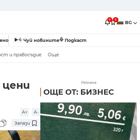
0
0
BG
ено
Чуй новините
Подкаст
ост и правосъдие
Още
 цени
Реклама
ОЩЕ ОТ: БИЗНЕС
A+
A-
Запази