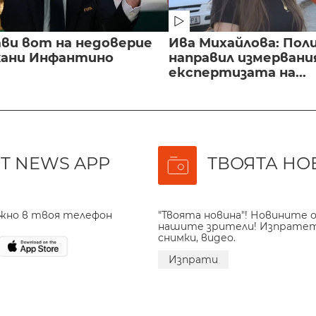
ви вот на недоверие
Ива Михайлова: Пол
ани Инфантино
направил измервани
експертизата на...
T NEWS APP
ТВОЯТА НО
ажно в твоя телефон
"Твоята новина"! Новините о
нашите зрители! Изпрате
снимки, видео.
Изпрати