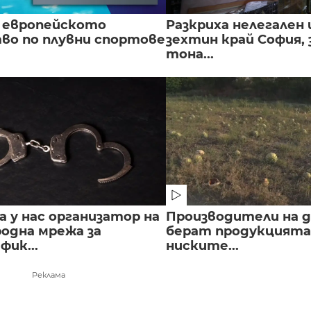
 европейското
Разкриха нелегален 
во по плувни спортове
зехтин край София, 
тона...
 у нас организатор на
Производители на д
одна мрежа за
берат продукцията 
ик...
ниските...
Реклама