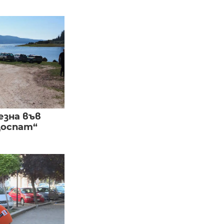
езна във
Доспат“