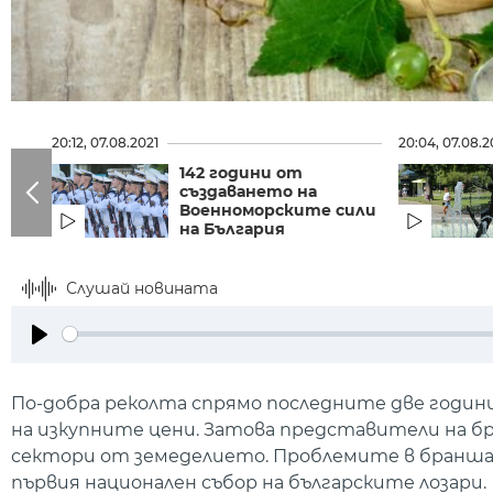
20:12, 07.08.2021
20:04, 07.08.2
142 години от
създаването на
Военноморските сили
на България
Слушай новината
Play
По-добра реколта спрямо последните две години
на изкупните цени. Затова представители на бр
сектори от земеделието. Проблемите в бранша 
първия национален събор на българските лозари.