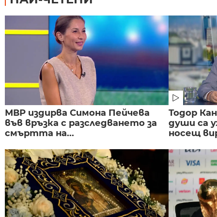
МВР издирва Симона Пейчева
Тодор Ка
във връзка с разследването за
души са у
смъртта на...
носещ вир