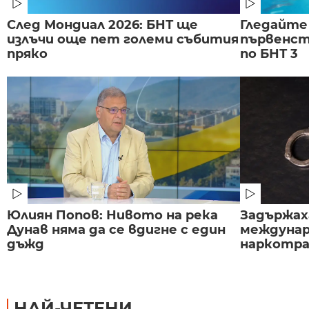
След Мондиал 2026: БНТ ще
Гледайте
излъчи още пет големи събития
първенст
пряко
по БНТ 3
Юлиян Попов: Нивото на река
Задържаха
Дунав няма да се вдигне с един
междунар
дъжд
наркотраф
НАЙ-ЧЕТЕНИ