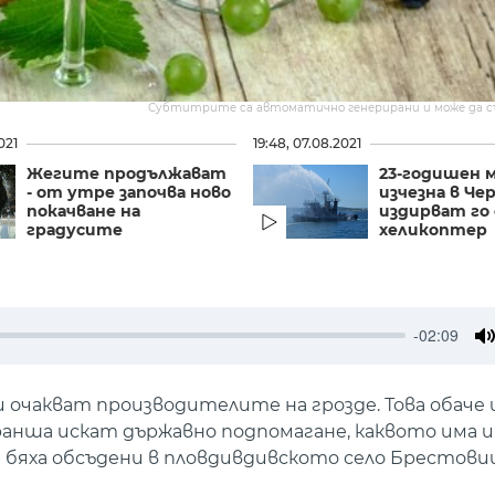
Субтитрите са автоматично генерирани и може да 
021
19:48, 07.08.2021
Жегите продължават
23-годишен 
- от утре започва ново
изчезна в Че
покачване на
издирват го 
градусите
хеликоптер
-02:09
M
 очакват производителите на грозде. Това обаче 
анша искат държавно подпомагане, каквото има и 
бяха обсъдени в пловдивдивското село Брестовиц