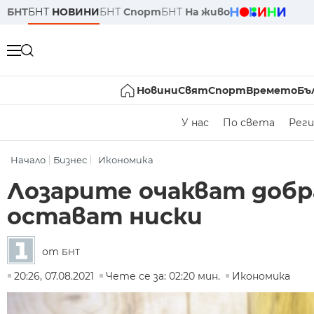
БНТ
БНТ
НОВИНИ
БНТ
Спорт
БНТ
На живо
Новини
Свят
Спорт
Времето
Бъ
У нас
По света
Реги
Начало
Бизнес
Икономика
Лозарите очакват добр
остават ниски
от
БНТ
20:26, 07.08.2021
Чете се за: 02:20 мин.
Икономика