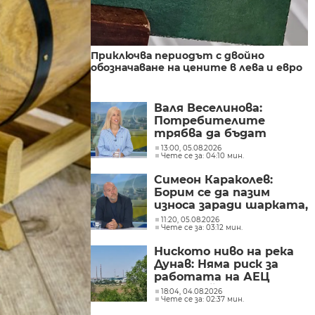
Приключва периодът с двойно
обозначаване на цените в лева и евро
Валя Веселинова:
Потребителите
трябва да бъдат
разумни, да не се
13:00, 05.08.2026
Чете се за: 04:10 мин.
подлъгват по ниската
цена
Симеон Караколев:
Борим се да пазим
износа заради шарката,
а продаваме навън
11:20, 05.08.2026
Чете се за: 03:12 мин.
сиренето по 6 евро,
тук го купуваме по 15-
Ниското ниво на река
18 евро
Дунав: Няма риск за
работата на АЕЦ
"Козлодуй"
18:04, 04.08.2026
Чете се за: 02:37 мин.