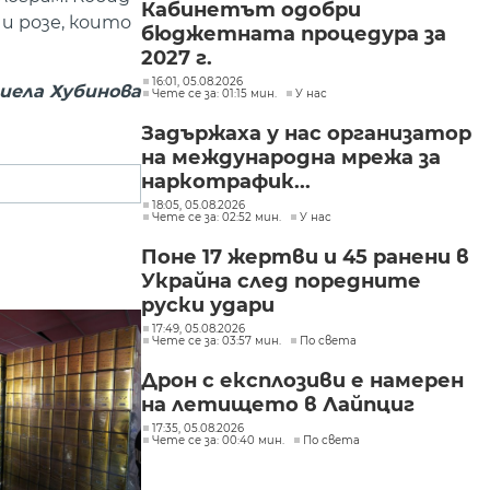
Кабинетът одобри
 и розе, които
бюджетната процедура за
2027 г.
16:01, 05.08.2026
иела Хубинова
Чете се за: 01:15 мин.
У нас
Задържаха у нас организатор
на международна мрежа за
наркотрафик...
18:05, 05.08.2026
Чете се за: 02:52 мин.
У нас
Поне 17 жертви и 45 ранени в
Украйна след поредните
руски удари
17:49, 05.08.2026
Чете се за: 03:57 мин.
По света
Дрон с експлозиви е намерен
на летището в Лайпциг
17:35, 05.08.2026
Чете се за: 00:40 мин.
По света