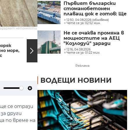
Първият български
стоманобетонен
плаващ док е готов: Ще
ремонтира суперяхти
12:50, 04.08.2026 (обновена)
Чете се за: 02:52 мин.
до 2500 тона
съдържат неточности.
Не се очаква промяна в
19:04, 07.08.2021
17:46,
мощностите на АЕЦ
"Козлодуй" заради
моряк
Пети ден бушуват
ниското ниво на Дунав
12:16, 04.08.2026
рно море,
пожарите в Гърция
Чете се за: 01:22 мин.
с
и Турция
Реклама
ВОДЕЩИ НОВИНИ
ute
Settings
ще се отрази
за други
а по време на