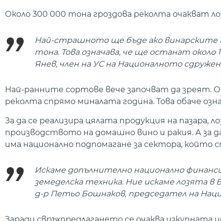
Около 300 000 тона гроздова реколта очакват ло
Най-страшното ще бъде ако винарските п
тона. Това означава, че ще останат около 1
Янев, член на УС на Националното сдружен
Най-ранните сортове вече започват да зреят. О
реколта спрямо миналата година. Това обаче озна
За да се реализира цялата продукция на пазара, 
производството на домашно вино и ракия. А за 
има национално подпомагане за сектора, който 
Искаме допълнително национално финанси
земеделска техника. Ние искаме лозята в 
д-р Петьо Бошнаков, председател на Наци
Заради свръхпредлагането се очаква изкупната ц