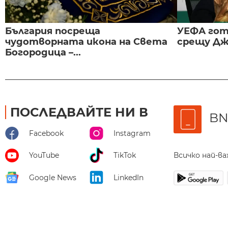
България посреща
УЕФА гот
чудотворната икона на Света
срещу Дж
Богородица –...
ПОСЛЕДВАЙТЕ НИ В
BN
Facebook
Instagram
Всичко най-в
YouTube
TikTok
Google News
LinkedIn