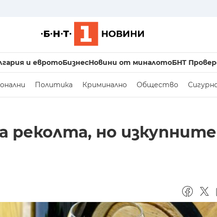
лгария и еврото
Бизнес
Новини от миналото
БНТ Провер
онални
Политика
Криминално
Общество
Сигурн
а реколта, но изкупните