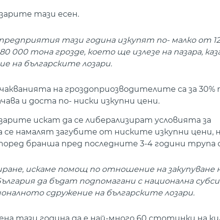
зарите тази есен.
редприятия тази година изкупят по- малко от 12
80 000 тона грозде, което ще излезе на пазара, каз
ие на българските лозари.
чакванията на гроздоприозводителите са за 30% 
чава и доста по- ниски изкупни цени.
лозарите искат да се либерализират условията за
да се намалят загубите от ниските изкупни цени,
според бранша пред последните 3-4 години трупа 
ране, искаме помощ по отношение на закупуване 
България да бъдат подпомагани с национална субсид
оналното сдружение на българските лозари.
ена тази година да е най-много 60 стотинки на ки