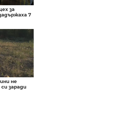
цех за
задържаха 7
ини не
си заради