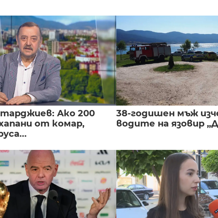
нтарджиев: Ако 200
38-годишен мъж изч
хапани от комар,
водите на язовир „
уса...