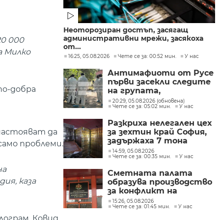
Неоторозиран достъп, засягащ
административни мрежи, засякоха
0 000
от...
а Милко
16:25, 05.08.2026
Чете се за: 00:52 мин.
У нас
Антимафиоти от Русе
първи засекли следите
по-добра
на групата,
произвеждала
20:29, 05.08.2026 (обновена)
Чете се за: 05:02 мин.
У нас
фентанил в София
Разкриха нелегален цех
 настояват да
за зехтин край София,
задържаха 7 тона
само проблеми.
продукт без марка
14:59, 05.08.2026
Чете се за: 00:35 мин.
У нас
на
Сметната палата
ия, каза
образува производство
за конфликт на
интереси при Делян
15:26, 05.08.2026
Чете се за: 01:45 мин.
У нас
Пеевски
лограм. Ковид