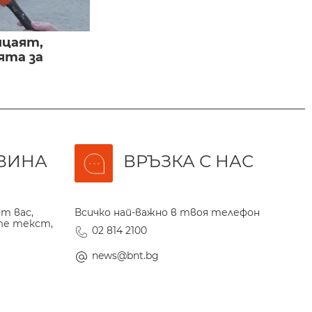
ицаят,
ята за
ВИНА
ВРЪЗКА С НАС
т вас,
Всичко най-важно в твоя телефон
те текст,
02 814 2100
news@bnt.bg