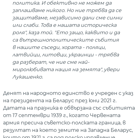
политика. И обективно не можем да
заплашваме никого. Но ние трябва да се
защитаваме, независимо дали сме силни
или слаби. Това е нашата историческа
роля", каза той. "Ето защо, каквито и да
са вътрешнополитическите събития
в нашите съседи, хората - поляци,
латвийци, литовци, украинци - трябва
да разберат, че ние сме най-
миролюбивата нация на земята", увери
Лукашенко.
Денят на народното единство е учреден с указ
на президента на Беларус през юни 2021 г.
Датата на празника е обвързана със събитията
от 17 септември 1939 г., когато Червената
армия пресича съветско-полската граница, в
резултат на което земите на Западна Беларус,
които от 1921 г. са под полско управление