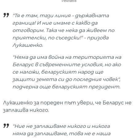
Реклама
"Тя е там, тази линия - държавната
граница! И ние имаме с какво да
отговорим. Така че нека да живеем по
приятелски, по съседски!" - призова
Лукашенко.
"Няма да има война на територията на
Беларус в съвременните условия, но ако
се наложи, беларуският народ ще
защити земята си до последния човек",
подчерна още беларуският президент.
Лукашенко за пореден път увери, че Беларус не
заплашва никого.
"Ние не заплашваме никого и никога
няма да заплашваме, това не е наша