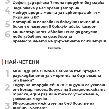
3
София, задържаха 7 тона продукт без марка
4
Задържаха у нас организатор на
международна мрежа за наркотрафик към
Украйна и ЕС
5
Лотарийна печалба на боклука: Печеливш
билет е намерен в боклукчийски камион
6
Министър Катя Ивкова: Няма да допусна
ново забавяне на договора за
преместването на държавната психиатрия
Реклама
НАЙ-ЧЕТЕНИ
1
МВР издирва Симона Пейчева във връзка с
разследването за смъртта на бизнесмена
от Банкя?
2
Тодор Кантарджиев: Ако 200 души са ухапани
от комар, носещ вируса на Западнонилската
треска, един развива тежко усложнение,
засягащо мозъка
3
38-годишен мъж изчезна във водите на
язовир „Доспат“