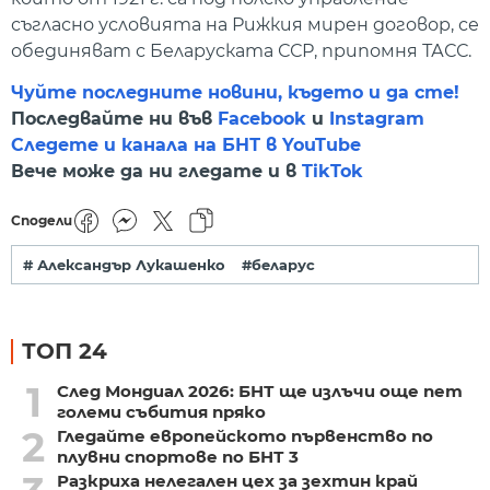
съгласно условията на Рижкия мирен договор, се
обединяват с Беларуската ССР, припомня ТАСС.
Чуйте последните новини, където и да сте!
Последвайте ни във
Facebook
и
Instagram
Следете и канала на БНТ в YouTube
Вече може да ни гледате и в
TikTok
Сподели
# Александър Лукашенко
#беларус
ТОП 24
1
След Мондиал 2026: БНТ ще излъчи още пет
големи събития пряко
2
Гледайте европейското първенство по
плувни спортове по БНТ 3
Разкриха нелегален цех за зехтин край