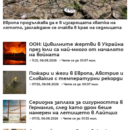
Европа продължава да е в изгарящата хватка на
лятото, захлаждане се очаква в края на седмицата
ООН: Цивилните жертви в Украйна
през юли са най-много от началото
на войната
11:21, 06.08.2026
Чете се за: 01:07 мин.
Пожари и жеги в Европа, Австрия и
Словакия с температурни рекорди
07:55, 06.08.2026
Чете се за: 00:57 мин.
Сериозна заплаха за сигурността в
Германия, след като дрон беше
намерен на летището в Лайпциг
07:15, 06.08.2026
Чете се за: 01:35 мин.