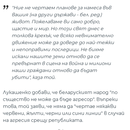
"Ние не чертаем планове за намеса във
вашия (на други държави - бел. ред.)
живот. Пожелаваме ви само добро,
щастие и мир. Но този свят днес е
толкова крехък, че всяко невнимателно
движение може да доведе до най-тежки
и непоправими последици. Не бихме
искали нашите земи отново да се
превърнат в сцена на война и милиони
наши граждани отново да бъдат
убити", каза той.
Лукашенко добави, че беларуският народ "по
същество не може да бъде агресор". Въпреки
това, той заяви, че няма да "чертае някакви
червени, жълти, черни или сини линии" в случай
на агресия срещу републиката.