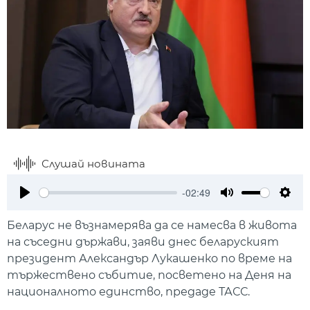
Слушай новината
-02:49
Play
Mute
Setti
Беларус не възнамерява да се намесва в живота
на съседни държави, заяви днес беларуският
президент Александър Лукашенко по време на
тържествено събитие, посветено на Деня на
националното единство, предаде ТАСС.