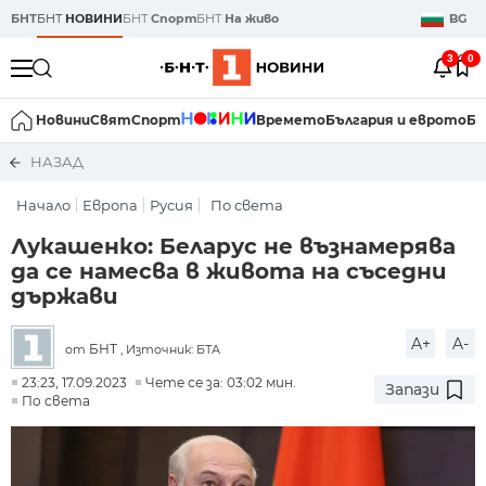
БНТ
БНТ
НОВИНИ
БНТ
Спорт
БНТ
На живо
BG
3
0
Новини
Свят
Спорт
Времето
България и еврото
Би
НАЗАД
Начало
Европа
Русия
По света
Лукашенко: Беларус не възнамерява
да се намесва в живота на съседни
държави
A+
A-
БНТ
от
, Източник: БТА
23:23, 17.09.2023
Чете се за: 03:02 мин.
Запази
По света