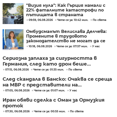
"Визия нула": Как Гърция намали с
22% фаталните катастрофи по
пътищата в страната
09:59, 06.08.2026
Чете се за: 10:42 мин.
По света
Омбудсманът Велислава Делчева:
Промените в трудовото
законодателство не могат да се
правят през бюджета
10:18, 06.08.2026
Чете се за: 07:57 мин.
У нас
Сериозна заплаха за сигурността в
Германия, след като дрон беше...
07:15, 06.08.2026
Чете се за: 01:35 мин.
По света
След скандала в Банско: Очаква се среща
на МВР с представители на...
07:05, 06.08.2026
Чете се за: 01:07 мин.
У нас
Иран обяви сделка с Оман за Ормузкия
проток
07:30, 06.08.2026
Чете се за: 00:55 мин.
По света