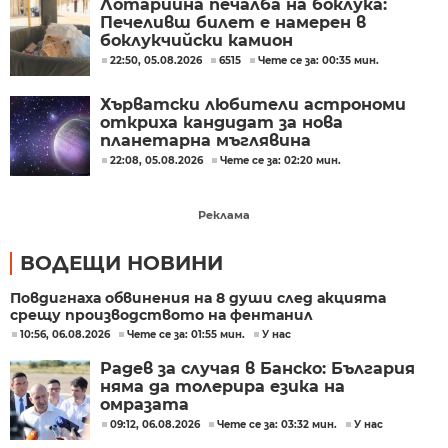
Лотарийна печалба на боклука:
Печеливш билет е намерен в
боклукчийски камион
22:50, 05.08.2026
6515
Чете се за: 00:35 мин.
Хърватски любители астрономи
откриха кандидат за нова
планетарна мъглявина
22:08, 05.08.2026
Чете се за: 02:20 мин.
Реклама
ВОДЕЩИ НОВИНИ
Повдигнаха обвинения на 8 души след акцията
срещу производството на фентанил
10:56, 06.08.2026
Чете се за: 01:55 мин.
У нас
Радев за случая в Банско: България
няма да толерира езика на
омразата
09:12, 06.08.2026
Чете се за: 03:32 мин.
У нас