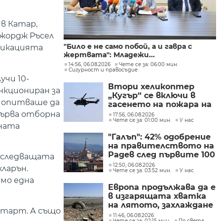
в Катар,
Джордж Ръсел
"Било е не само побой, а и гавра с
ификацията
жертвата": Младежи...
14:56, 06.08.2026
Чете се за: 06:00 мин.
Сигурност и правосъдие
чи 10-
Втори хеликоптер
анкциониран за
„Кугър“ се включи в
е опитваше да
гасенето на пожара на
автомагистрала
първа отборна
17:56, 06.08.2026
Чете се за: 01:00 мин.
У нас
„Тракия“
дната
"Галъп": 42% одобрение
на правителството на
Радев след първите 100
и следващата
дни управление
12:50, 06.08.2026
ларън.
Чете се за: 03:52 мин.
У нас
амо една
Европа продължава да е
в изгарящата хватка
на лятото, захлаждане
старт. А също
се очаква в края на
11:46, 06.08.2026
Чете се за: 02:15 мин.
По света