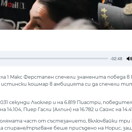
-02:48
M
1 Макс Ферстапен спечели знаменита победа в Г
 с истински кошмар в амбицията си да спечели т
31 секунди Льоклер и на 6.819 Пиастри, победите
 14.104, Пиер Гасли (Алпин) на 16.782 и Сайнс на 14.4
голямата част от състезанието, включвайки три 
 за спиране/тръгване беше присъдено на Норис, за