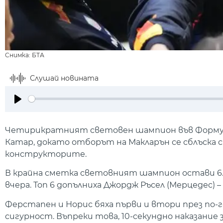
Снимка: БТА
Слушай новината
Play
Четирикратният световен шампион във Формула 
Катар, докато отборът на Макларън се сблъска
конструкторите.
В крайна сметка световният шампион остави 6.0
вчера. Топ 6 допълниха Джордж Ръсел (Мерцедес) – на
Ферстапен и Норис бяха първи и втори през по-
сигурност. Въпреки това, 10-секундно наказание