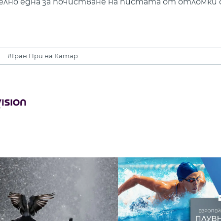
елно една за почистване на пистата от отломки 
#Гран При на Катар