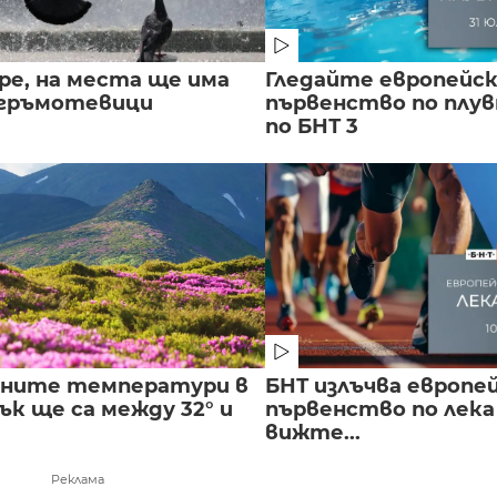
ре, на места ще има
Гледайте европейс
 гръмотевици
първенство по плу
по БНТ 3
лните температури в
БНТ излъчва европе
к ще са между 32° и
първенство по лека
вижте...
Реклама