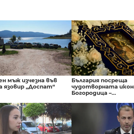
ен мъж изчезна във
България посреща
а язовир „Доспат“
чудотворната икон
Богородица –...