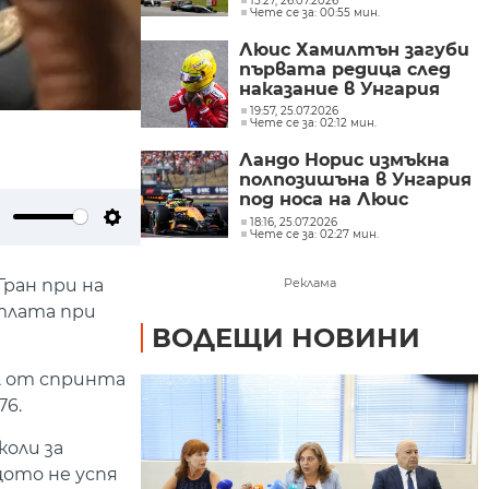
15:27, 26.07.2026
Чете се за: 00:55 мин.
на Бахрейн
Люис Хамилтън загуби
първата редица след
наказание в Унгария
19:57, 25.07.2026
Чете се за: 02:12 мин.
Ландо Норис измъкна
полпозишъна в Унгария
под носа на Люис
Хамилтън
18:16, 25.07.2026
Чете се за: 02:27 мин.
ute
Settings
ран при на
Реклама
итлата при
ВОДЕЩИ НОВИНИ
л от спринта
76.
коли за
щото не успя