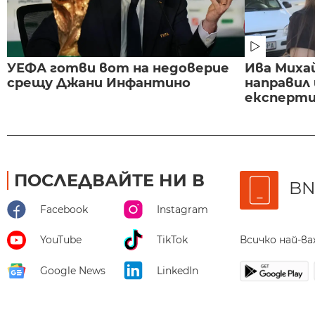
УЕФА готви вот на недоверие
Ива Миха
срещу Джани Инфантино
направил
експертиз
ПОСЛЕДВАЙТЕ НИ В
BN
Facebook
Instagram
Всичко най-в
YouTube
TikTok
Google News
LinkedIn