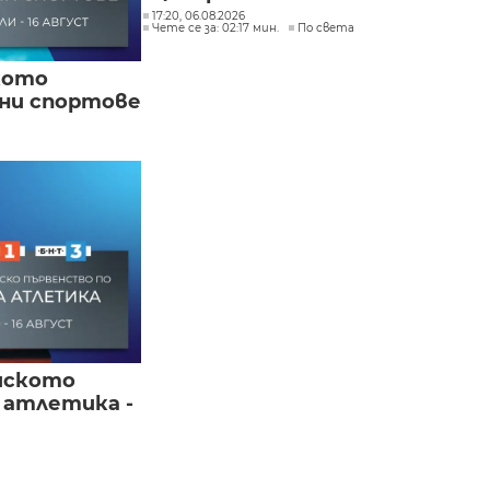
17:20, 06.08.2026
Чете се за: 02:17 мин.
По света
кото
вни спортове
йското
 атлетика -