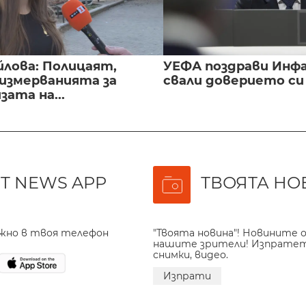
йлова: Полицаят,
УЕФА поздрави Инфа
 измерванията за
свали доверието с
ата на...
T NEWS APP
ТВОЯТА НО
ажно в твоя телефон
"Твоята новина"! Новините о
нашите зрители! Изпрате
снимки, видео.
Изпрати