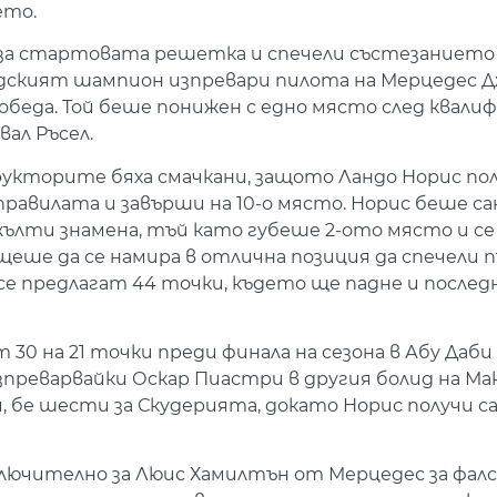
ето.
за стартовата решетка и спечели състезанието 
андският шампион изпревари пилота на Мерцедес 
победа. Той беше понижен с едно място след квал
ал Ръсел.
кторите бяха смачкани, защото Ландо Норис полу
 правилата и завърши на 10-о място. Норис беше с
жълти знамена, тъй като губеше 2-ото място и с
 щеше да се намира в отлична позиция да спечели 
 се предлагат 44 точки, където ще падне и после
30 на 21 точки преди финала на сезона в Абу Даб
зпреварвайки Оскар Пиастри в другия болид на Мак
 бе шести за Скудерията, докато Норис получи с
лючително за Люис Хамилтън от Мерцедес за фал