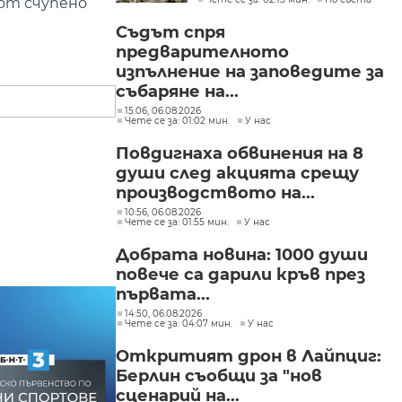
седмицата
от счупено
Съдът спря
предварителното
изпълнение на заповедите за
събаряне на...
15:06, 06.08.2026
Чете се за: 01:02 мин.
У нас
Повдигнаха обвинения на 8
души след акцията срещу
производството на...
10:56, 06.08.2026
Чете се за: 01:55 мин.
У нас
Добрата новина: 1000 души
повече са дарили кръв през
първата...
14:50, 06.08.2026
Чете се за: 04:07 мин.
У нас
Откритият дрон в Лайпциг:
Берлин съобщи за "нов
сценарий на...