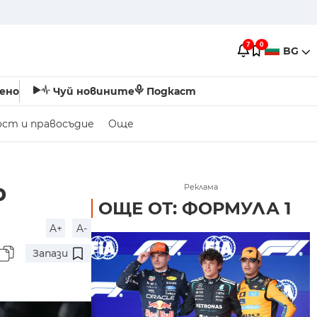
7
0
BG
ено
Чуй новините
Подкаст
ост и правосъдие
Още
р
Реклама
ОЩЕ ОТ: ФОРМУЛА 1
A+
A-
Запази