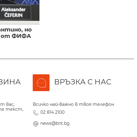
нтино, но
и от ФИФА
ВИНА
ВРЪЗКА С НАС
т вас,
Всичко най-важно в твоя телефон
те текст,
02 814 2100
news@bnt.bg