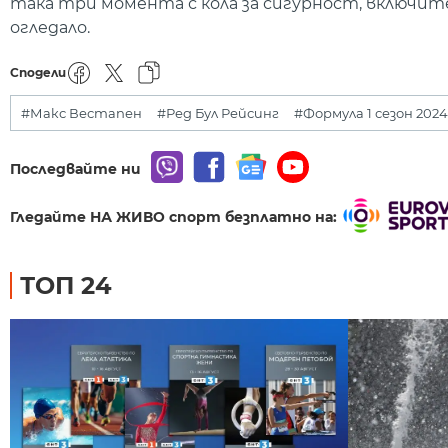
така три момента с кола за сигурност, включит
огледало.
Сподели
#Макс Вестапен
#Ред Бул Рейсинг
#Формула 1 сезон 2024
Последвайте ни
Гледайте НА ЖИВО спорт безплатно на:
ТОП 24