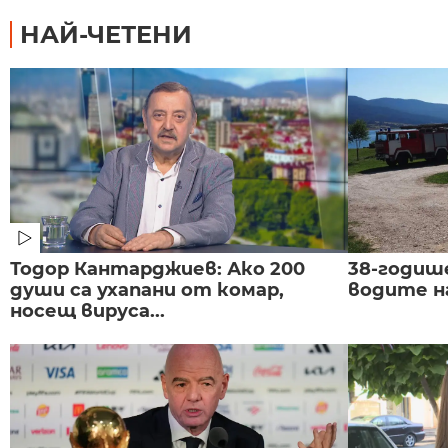
НАЙ-ЧЕТЕНИ
Тодор Кантарджиев: Ако 200
38-годиш
души са ухапани от комар,
водите н
носещ вируса...