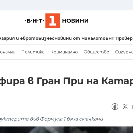
лгария и еврото
Бизнес
Новини от миналото
БНТ Провер
онални
Политика
Криминално
Общество
Сигурн
ира в Гран При на Ката
кторите във Формула 1 бяха смачкани