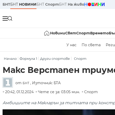
БНТ
БНТ
НОВИНИ
БНТ
Спорт
БНТ
На живо
Новини
Свят
Спорт
Времето
Бъ
У нас
По света
Реги
Начало
Формула 1
Други спортове
Спорт
Макс Верстапен триумф
от
, Източник: БТА
БНТ
20:42, 01.12.2024
Чете се за: 03:05 мин.
Спорт
Амбициите на Макларън за титлата при констру