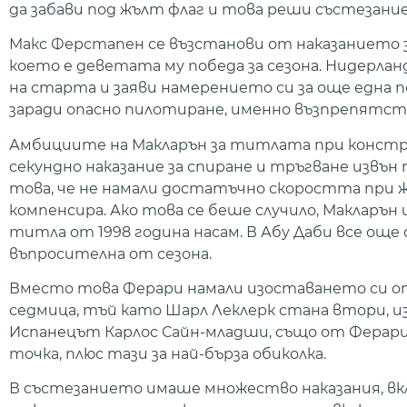
да забави под жълт флаг и това реши състезани
Макс Ферстапен се възстанови от наказанието 
което е деветата му победа за сезона. Нидерл
на старта и заяви намерението си за още една 
заради опасно пилотиране, именно възпрепятств
Амбициите на Макларън за титлата при констру
секундно наказание за спиране и тръгване извън
това, че не намали достатъчно скоростта при 
компенсира. Ако това се беше случило, Макларън
титла от 1998 година насам. В Абу Даби все още
въпросителна от сезона.
Вместо това Ферари намали изоставането си от 
седмица, тъй като Шарл Леклерк стана втори, и
Испанецът Карлос Сайн-младши, също от Ферари,
точка, плюс тази за най-бърза обиколка.
В състезанието имаше множество наказания, вк