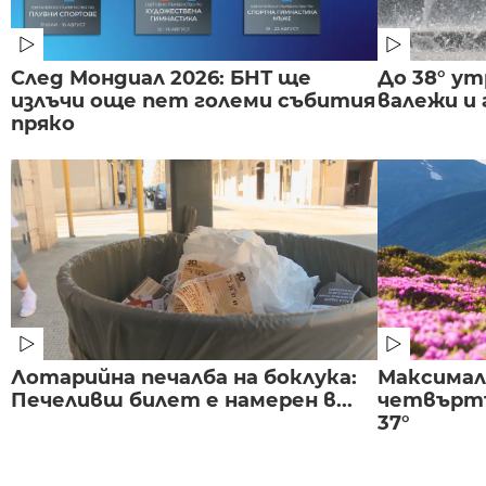
След Мондиал 2026: БНТ ще
До 38° ут
излъчи още пет големи събития
валежи и
пряко
Лотарийна печалба на боклука:
Максима
Печеливш билет е намерен в...
четвъртъ
37°