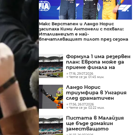
Макс Верстапен и Ландо Норис
засипаха Кими Антонели с похвали:
Италианецът е най-
впечатляващият пилот през сезона
Формула 1 има резервен
план: Европа може да
приеме финала на
сезона
17:16, 29.07.2026
Чете се за: 01:45 мин.
Ландо Норис
триумфира в Унгария
след драматичен
обрат в Макларън
17:56, 26.07.2026
Чете се за: 02:22 мин.
Пистата в Малайзия
ще бъде домакин
заместващото
състезание за Гран При