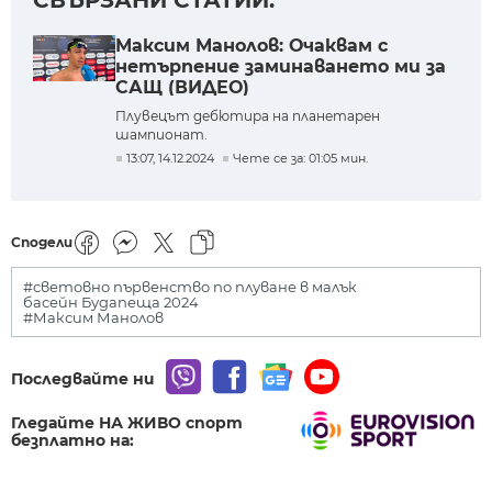
СВЪРЗАНИ СТАТИИ:
Максим Манолов: Очаквам с
нетърпение заминаването ми за
САЩ (ВИДЕО)
Плувецът дебютира на планетарен
шампионат.
13:07, 14.12.2024
Чете се за: 01:05 мин.
Сподели
#световно първенство по плуване в малък
басейн Будапеща 2024
#Максим Манолов
Последвайте ни
Гледайте НА ЖИВО спорт
безплатно на: