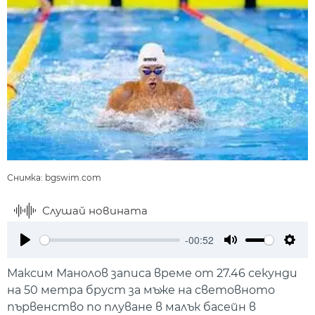
Снимка: bgswim.com
Слушай новината
-00:52
Play
Mute
Setti
Максим Манолов записа време от 27.46 секунди
на 50 метра бруст за мъже на световното
първенство по плуване в малък басейн в