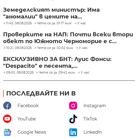
Земеделският министър: Има
"аномалии" в цените на...
11:45, 08.08.2026
Чете се за: 01:17 мин.
У нас
Проверките на НАП: Почти всеки втори
обект по Южното Черноморие е с...
10:21, 08.08.2026
Чете се за: 02:02 мин.
У нас
ЕКСКЛУЗИВНО ЗА БНТ: Луис Фонси:
"Despacito" е песента,...
09:00, 08.08.2026
Чете се за: 09:42 мин.
У нас
ПОСЛЕДВАЙТЕ НИ В
Facebook
Instagram
YouTube
TikTok
Google News
LinkedIn