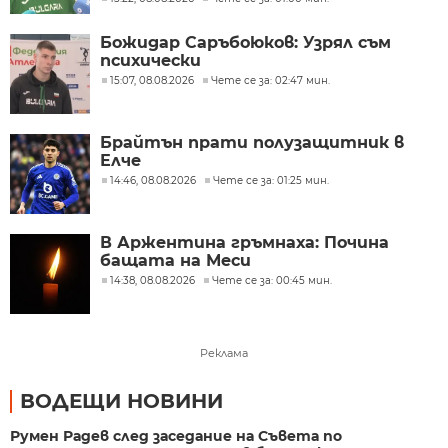
Божидар Саръбоюков: Узрял съм
психически
15:07, 08.08.2026
Чете се за: 02:47 мин.
Брайтън прати полузащитник в
Елче
14:46, 08.08.2026
Чете се за: 01:25 мин.
В Аржентина гръмнаха: Почина
бащата на Меси
14:38, 08.08.2026
Чете се за: 00:45 мин.
Реклама
ВОДЕЩИ НОВИНИ
Румен Радев след заседание на Съвета по