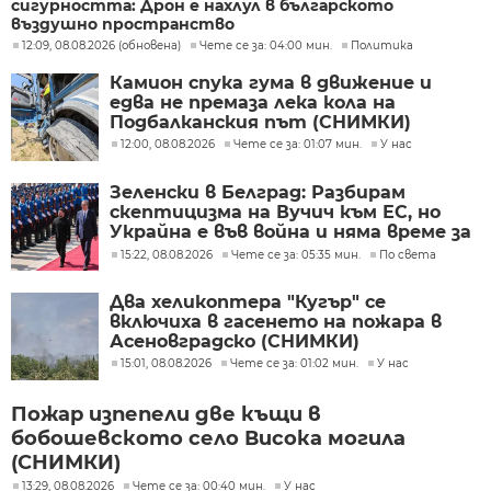
сигурността: Дрон е нахлул в българското
въздушно пространство
12:09, 08.08.2026 (обновена)
Чете се за: 04:00 мин.
Политика
Камион спука гума в движение и
едва не премаза лека кола на
Подбалканския път (СНИМКИ)
12:00, 08.08.2026
Чете се за: 01:07 мин.
У нас
Зеленски в Белград: Разбирам
скептицизма на Вучич към ЕС, но
Украйна е във война и няма време за
скептицизъм
15:22, 08.08.2026
Чете се за: 05:35 мин.
По света
Два хеликоптера "Кугър" се
включиха в гасенето на пожара в
Асеновградско (СНИМКИ)
15:01, 08.08.2026
Чете се за: 01:02 мин.
У нас
Пожар изпепели две къщи в
бобошевското село Висока могила
(СНИМКИ)
13:29, 08.08.2026
Чете се за: 00:40 мин.
У нас