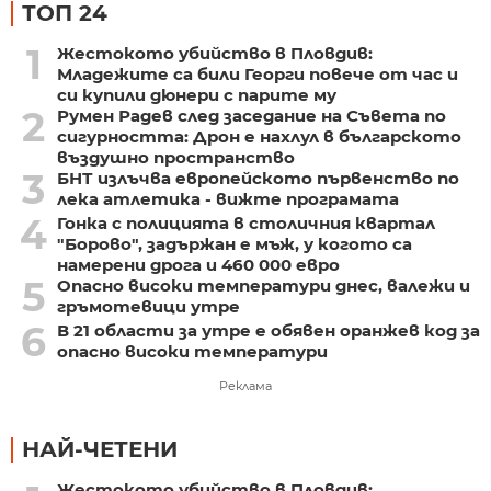
ТОП 24
1
Жестокото убийство в Пловдив:
Младежите са били Георги повече от час и
си купили дюнери с парите му
2
Румен Радев след заседание на Съвета по
сигурността: Дрон е нахлул в българското
въздушно пространство
3
БНТ излъчва европейското първенство по
лека атлетика - вижте програмата
4
Гонка с полицията в столичния квартал
"Борово", задържан е мъж, у когото са
намерени дрога и 460 000 евро
5
Опасно високи температури днес, валежи и
гръмотевици утре
6
В 21 области за утре е обявен оранжев код за
опасно високи температури
Реклама
НАЙ-ЧЕТЕНИ
Жестокото убийство в Пловдив: