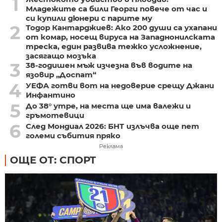
1
Младежите са били Георги повече от час и
си купили дюнери с парите му
2
Тодор Кантарджиев: Ако 200 души са ухапани
от комар, носещ вируса на Западнонилската
треска, един развива тежко усложнение,
засягащо мозъка
3
38-годишен мъж изчезна във водите на
язовир „Доспат“
4
УЕФА готви вот на недоверие срещу Джани
Инфантино
5
До 38° утре, на места ще има валежи и
гръмотевици
6
След Мондиал 2026: БНТ излъчва още пет
големи събития пряко
Реклама
ОЩЕ ОТ: СПОРТ