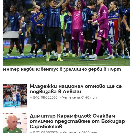
Интер надви Ювентус в зрелищно дерби в Пърт
Младежки национал отново ще се
подвизава в Левски
16:10, 08.08.2026
Чете се за: 01:40 мин.
Димитър Карамфилов: Очаквам
отлично представяне от Божидар
Саръбоюков
15:22, 08.08.2026
Чете се за: 01:00 мин.