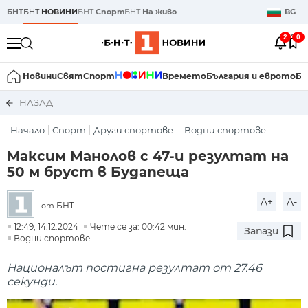
БНТ
БНТ
НОВИНИ
БНТ
Спорт
БНТ
На живо
BG
2
0
Новини
Свят
Спорт
Времето
България и еврото
Би
НАЗАД
Начало
Спорт
Други спортове
Водни спортове
Максим Манолов с 47-и резултат на
50 м бруст в Будапеща
A+
A-
БНТ
от
12:49, 14.12.2024
Чете се за: 00:42 мин.
Запази
Водни спортове
Националът постигна резултат от 27.46
секунди.