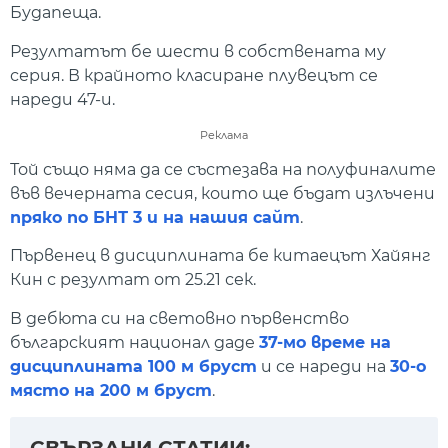
Будапеща.
Резултатът бе шести в собствената му
серия. В крайното класиране плувецът се
нареди 47-и.
Реклама
Той също няма да се състезава на полуфиналите
във вечерната сесия, които ще бъдат излъчени
пряко по БНТ 3 и на нашия сайт
.
Първенец в дисциплината бе китаецът Хайянг
Кин с резултат от 25.21 сек.
В дебюта си на световно първенство
българският национал даде
37-мо време на
дисциплината 100 м бруст
и се нареди на
30-о
място на 200 м бруст
.