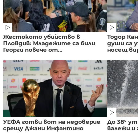
Жестокото убийство в
Тодор Ка
Пловдив: Младежите са били
души са у
Георги повече от...
носещ вир
УЕФА готви вот на недоверие
До 38° ут
срещу Джани Инфантино
валежи и