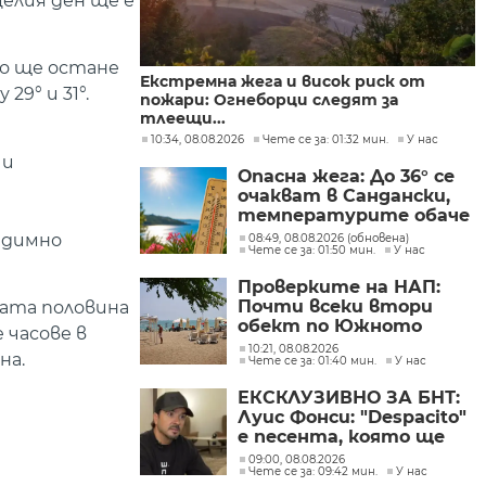
целия ден ще е
но ще остане
Екстремна жега и висок риск от
9° и 31°.
пожари: Огнеборци следят за
тлеещи...
10:34, 08.08.2026
Чете се за: 01:32 мин.
У нас
 и
Опасна жега: До 36° се
очакват в Сандански,
температурите обаче
не са рекордни
едимно
08:49, 08.08.2026 (обновена)
Чете се за: 01:50 мин.
У нас
Проверките на НАП:
Почти всеки втори
ата половина
обект по Южното
 часове в
Черноморие е с
10:21, 08.08.2026
на.
Чете се за: 01:40 мин.
У нас
нарушение
ЕКСКЛУЗИВНО ЗА БНТ:
Луис Фонси: "Despacito"
е песента, която ще
изпълнявам до края на
09:00, 08.08.2026
Чете се за: 09:42 мин.
У нас
живота си