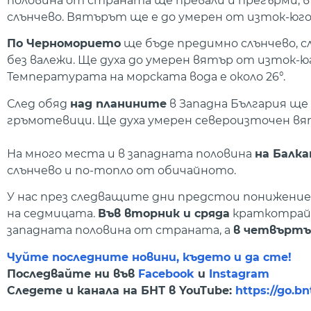
половина от страната ще превали и прегърми, в
слънчево. Вятърът ще е до умерен от изток-юг
По Черноморието
ще бъде предимно слънчево, с
без валежи. Ще духа до умерен вятър от изток-ю
Температурата на морската вода е около 26°.
След обяд
над планините
в Западна България ще
гръмотевици. Ще духа умерен североизточен вя
На много места и в западната половина
на Балк
слънчево и по-топло от обичайното.
У нас през следващите дни предстои понижени
на седмицата.
Във вторник и сряда
краткотрайн
западната половина от страната, а
в четвъртъ
Чуйте последните новини, където и да сте!
Последвайте ни във
Facebook
и
Instagram
Следете и канала на БНТ в YouTube:
https://go.b