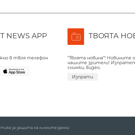
T NEWS APP
ТВОЯТА НО
ажно в твоя телефон
"Твоята новина"! Новините о
нашите зрители! Изпрате
снимки, видео.
Изпрати
тика за защита на личните данни