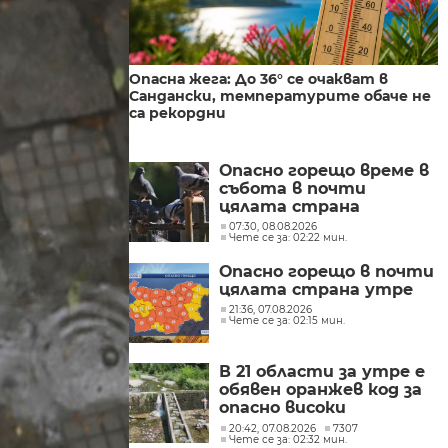
Опасна жега: До 36° се очакват в
Сандански, температурите обаче не
са рекордни
Опасно горещо време в
събота в почти
цялата страна
07:30, 08.08.2026
Чете се за: 02:22 мин.
Опасно горещо в почти
цялата страна утре
21:36, 07.08.2026
Чете се за: 02:15 мин.
В 21 области за утре е
обявен оранжев код за
опасно високи
температури
20:42, 07.08.2026
7307
Чете се за: 02:32 мин.