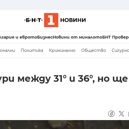
лгария и еврото
Бизнес
Новини от миналото
БНТ Провер
онални
Политика
Криминално
Общество
Сигурн
 между 31° и 36°, но ще 