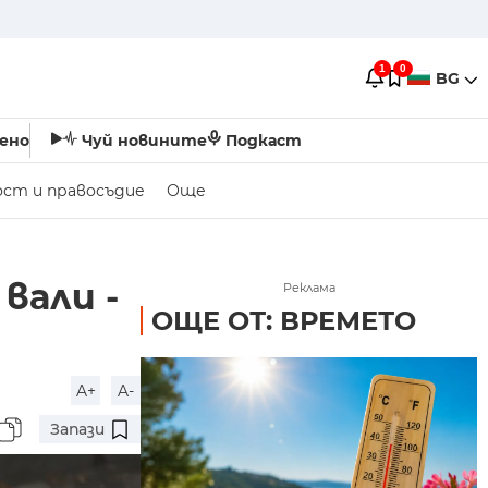
1
0
BG
ено
Чуй новините
Подкаст
ост и правосъдие
Още
вали -
Реклама
ОЩЕ ОТ: ВРЕМЕТО
A+
A-
Запази