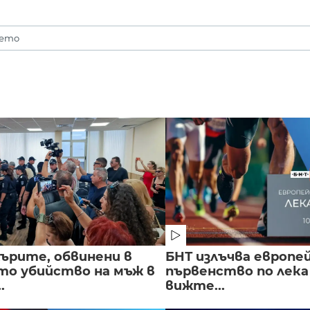
мето
ърите, обвинени в
БНТ излъчва европе
о убийство на мъж в
първенство по лека
.
вижте...