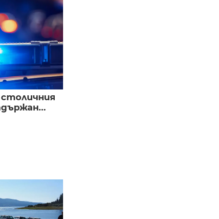
в столичния
държан...