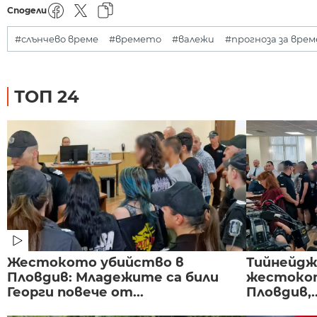
Сподели
#слънчево време
#времето
#валежи
#прогноза за вре
ТОП 24
Жестокото убийство в
Тийнейдж
Пловдив: Младежите са били
жестокот
Георги повече от...
Пловдив,..