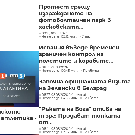
Протест срещу
изграждането на
фотоволтаичен парк в
хасковската...
09:21, 08.08.2026
Чете се за: 02:12 мин.
У нас
Испания въведе временен
граничен контрол на
полетите и корабите...
08:14, 08.08.2026
Чете се за: 00:45 мин.
По света
Започна официалната визита
на Зеленски в Белград
08:27, 08.08.2026 (обновена)
Чете се за: 04:35 мин.
По света
"Ръката на Бога" отива на
йското
търг: Продават топката
 атлетика -
от...
08:41, 08.08.2026 (обновена)
Чете се за: 02:02 мин.
По света