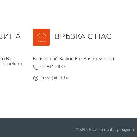
ВИНА
ВРЪЗКА С НАС
т вас,
Всичко най-важно в твоя телефон
те текст,
02 814 2100
news@bnt.bg
©БНТ. Всички права запазени