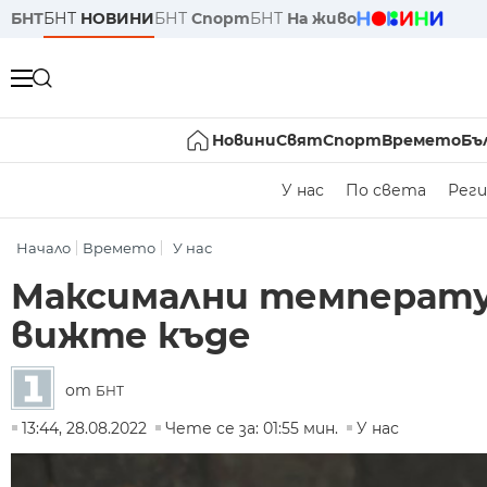
БНТ
БНТ
НОВИНИ
БНТ
Спорт
БНТ
На живо
Новини
Свят
Спорт
Времето
Бъ
У нас
По света
Реги
Начало
Времето
У нас
Максимални температури
вижте къде
от
БНТ
13:44, 28.08.2022
Чете се за: 01:55 мин.
У нас