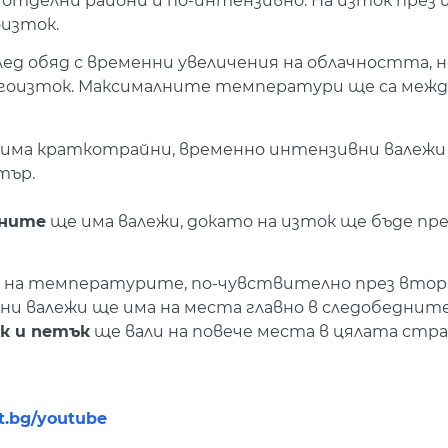
 отделни райони и по-интензивно. На изток през 
оизток.
лед обяд с временни увеличения на облачността, 
гоизток. Максималните температури ще са между 2
 има краткотрайни, временно интензивни валежи
тър.
аните
ще има валежи, докато на изток ще бъде пр
е на температурите, по-чувствително през втор
и валежи ще има на места главно в следобедните
к и петък
ще вали на повече места в цялата стра
nt.bg/youtube