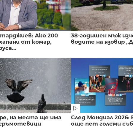
нтарджиев: Ако 200
38-годишен мъж изч
хапани от комар,
водите на язовир „
уса...
ре, на места ще има
След Мондиал 2026: 
 гръмотевици
още пет големи съ