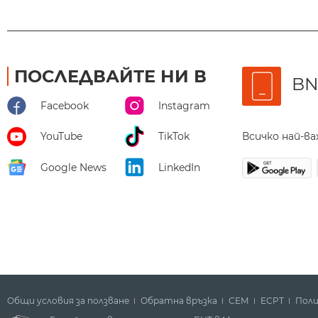
ПОСЛЕДВАЙТЕ НИ В
BN
Facebook
Instagram
Всичко най-в
YouTube
TikTok
Google News
LinkedIn
Общи условия за ползване
Обратна връзка
СЕМ
ECPT
Поли