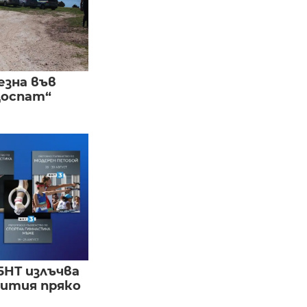
езна във
Доспат“
БНТ излъчва
бития пряко