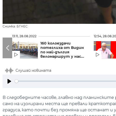
Снимка: БГНЕС
13:11, 28.08.2022
12:54, 28.08.2
160 колоездачи
потеглиха от Видин
по най-дългия
веломаршрут у нас...
Слушай новината
Play
В следобедните часове, главно над планинските 
само на изолирани места ще превали краткотра
градуса, като почти без промяна ще останат и у