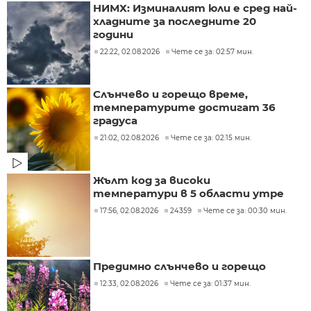
НИМХ: Изминалият юли е сред най-
хладните за последните 20
години
22:22, 02.08.2026
Чете се за: 02:57 мин.
Слънчево и горещо време,
температурите достигат 36
градуса
21:02, 02.08.2026
Чете се за: 02:15 мин.
Жълт код за високи
температури в 5 области утре
17:56, 02.08.2026
24359
Чете се за: 00:30 мин.
Предимно слънчево и горещо
12:33, 02.08.2026
Чете се за: 01:37 мин.