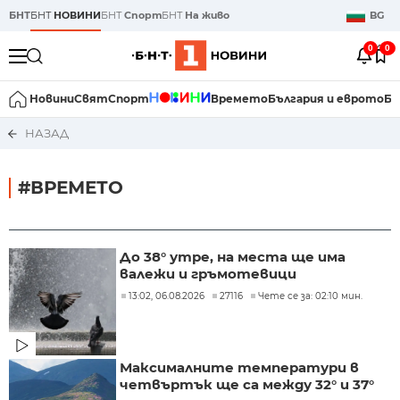
БНТ
БНТ
НОВИНИ
БНТ
Спорт
БНТ
На живо
BG
0
0
Новини
Свят
Спорт
Времето
България и еврото
Би
НАЗАД
#ВРЕМЕТО
До 38° утре, на места ще има
валежи и гръмотевици
13:02, 06.08.2026
27116
Чете се за: 02:10 мин.
Максималните температури в
четвъртък ще са между 32° и 37°