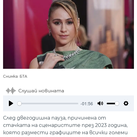
Снимка: БТА
Слушай новината
-01:56
Play
Mute
Setti
След двегодишна пауза, причинена от
стачката на сценаристите през 2023 година,
която размести графиците на всички големи