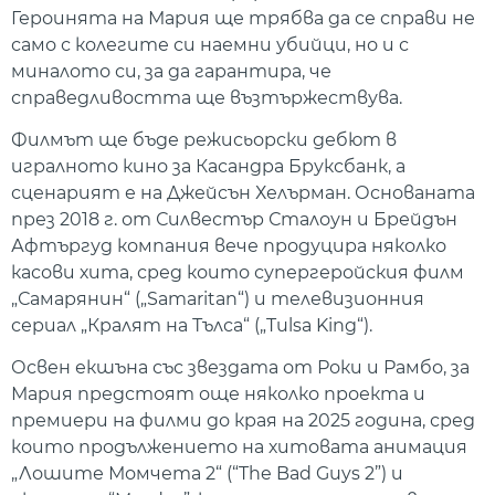
Героинята на Мария ще трябва да се справи не
само с колегите си наемни убийци, но и с
миналото си, за да гарантира, че
справедливостта ще възтържествува.
Филмът ще бъде режисьорски дебют в
игралното кино за Касандра Бруксбанк, а
сценарият е на Джейсън Хелърман. Основаната
през 2018 г. от Силвестър Сталоун и Брейдън
Афтъргуд компания вече продуцира няколко
касови хита, сред които супергеройския филм
„Самарянин“ („Samaritan“) и телевизионния
сериал „Кралят на Тълса“ („Tulsa King“).
Освен екшъна със звездата от Роки и Рамбо, за
Мария предстоят още няколко проекта и
премиери на филми до края на 2025 година, сред
които продължението на хитовата анимация
„Лошите Момчета 2“ (“The Bad Guys 2”) и