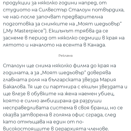
продукции за няколко години напред, от
студиото на Силвестър Сталоун потвърдиха,
че най-после започват предварителна
подготовка за снимките на „Моят шедьовър“
(„My Masterpiece”). Екшънът трябва да се
заснеме в период от няколко седмици в края на
лятото и началото на есента в Канада.
Реклама
Сталоун ще снима няколко филма до края на
годината, а за „Моят шедьовър“ доверява
главната роля на българската звезда Мария
Бакалова. Тя ще си партнира с екшън звездата и
ще влезе в обувките на жена наемен убиец,
която е силно амбицирана да разруши
несправедливата система в своя бранш, но се
оказва затворена в голяма офис сграда, след
като отмъщава на един от по-
високостоящите в йерархията членове.