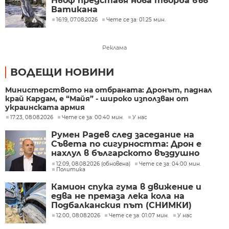
Ньоф представя нова творба във
Ватикана
16:19, 07.08.2026
Чете се за: 01:25 мин.
Реклама
ВОДЕЩИ НОВИНИ
Министерството на отбраната: Дронът, паднал
край Кардам, е “Майя” - широко използван от
украинската армия
17:23, 08.08.2026
Чете се за: 00:40 мин.
У нас
Румен Радев след заседание на
Съвета по сигурността: Дрон е
нахлул в българското въздушно
пространство
12:09, 08.08.2026 (обновена)
Чете се за: 04:00 мин.
Политика
Камион спука гума в движение и
едва не премаза лека кола на
Подбалканския път (СНИМКИ)
12:00, 08.08.2026
Чете се за: 01:07 мин.
У нас