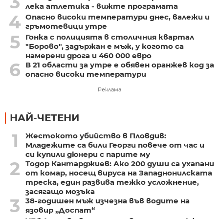
3
лека атлетика - вижте програмата
4
Опасно високи температури днес, валежи и
гръмотевици утре
5
Гонка с полицията в столичния квартал
"Борово", задържан е мъж, у когото са
намерени дрога и 460 000 евро
6
В 21 области за утре е обявен оранжев код за
опасно високи температури
Реклама
НАЙ-ЧЕТЕНИ
1
Жестокото убийство в Пловдив:
Младежите са били Георги повече от час и
си купили дюнери с парите му
2
Тодор Кантарджиев: Ако 200 души са ухапани
от комар, носещ вируса на Западнонилската
треска, един развива тежко усложнение,
засягащо мозъка
3
38-годишен мъж изчезна във водите на
язовир „Доспат“