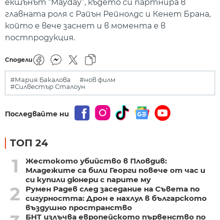
екшънът “Mayday”, където си партнира в
главната роля с Райън Рейнолдс и Кенет Брана,
който е вече заснет и в момента е в
постпродукция.
Сподели
#Мария Бакалова
#нов филм
#Силвестър Сталоун
Последвайте ни
ТОП 24
1
Жестокото убийство в Пловдив:
Младежите са били Георги повече от час и
си купили дюнери с парите му
2
Румен Радев след заседание на Съвета по
сигурността: Дрон е нахлул в българското
въздушно пространство
БНТ излъчва европейското първенство по