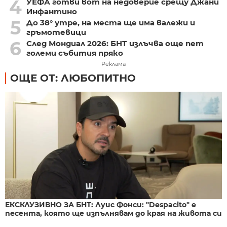
4
УЕФА готви вот на недоверие срещу Джани
Инфантино
5
До 38° утре, на места ще има валежи и
гръмотевици
6
След Мондиал 2026: БНТ излъчва още пет
големи събития пряко
Реклама
ОЩЕ ОТ: ЛЮБОПИТНО
ЕКСКЛУЗИВНО ЗА БНТ: Луис Фонси: "Despacito" е
песента, която ще изпълнявам до края на живота си