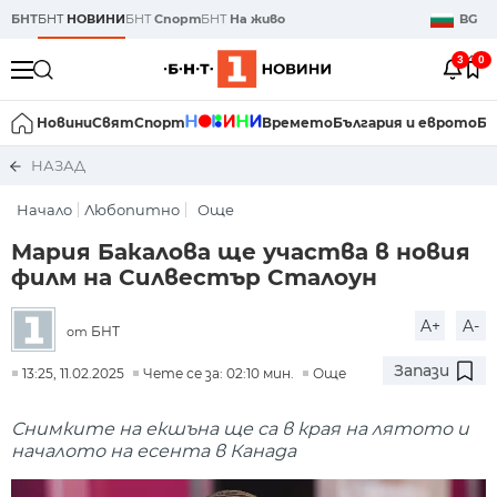
БНТ
БНТ
НОВИНИ
БНТ
Спорт
БНТ
На живо
BG
3
0
Новини
Свят
Спорт
Времето
България и еврото
Би
НАЗАД
Начало
Любопитно
Още
Мария Бакалова ще участва в новия
филм на Силвестър Сталоун
A+
A-
БНТ
от
Запази
13:25, 11.02.2025
Чете се за: 02:10 мин.
Още
Снимките на екшъна ще са в края на лятото и
началото на есента в Канада