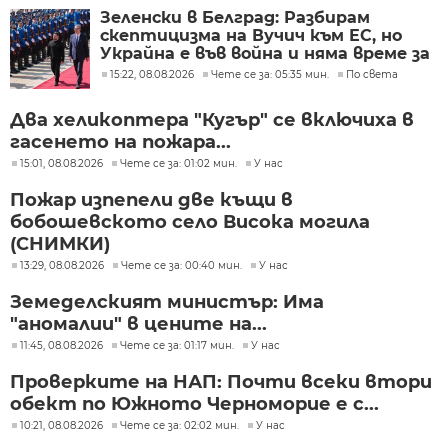
Зеленски в Белград: Разбирам
скептицизма на Вучич към ЕС, но
Украйна е във война и няма време за
скептицизъм
15:22, 08.08.2026
Чете се за: 05:35 мин.
По света
Два хеликоптера "Кугър" се включиха в
гасенето на пожара...
15:01, 08.08.2026
Чете се за: 01:02 мин.
У нас
Пожар изпепели две къщи в
бобошевското село Висока могила
(СНИМКИ)
13:29, 08.08.2026
Чете се за: 00:40 мин.
У нас
Земеделският министър: Има
"аномалии" в цените на...
11:45, 08.08.2026
Чете се за: 01:17 мин.
У нас
Проверките на НАП: Почти всеки втори
обект по Южното Черноморие е с...
10:21, 08.08.2026
Чете се за: 02:02 мин.
У нас