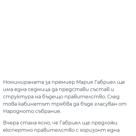
Номинираната за премиер Мария Габриел ще
има една седмица да представи състав и
структура на бъдещо правителство. След
това кабинетът трябва да бъде гласуван от
Народното събрание.
Вчера стана ясно, че Габриел ще предложи
експертно правителство с хоризонт една