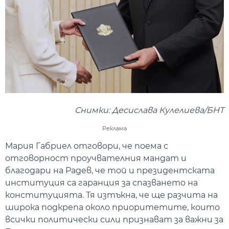
Снимки: Десислава Кулелиева/БНТ
Реклама
Мария Габриел отговори, че поема с
отговорност проучвателния мандат и
благодари на Радев, че той и президентската
институция са гаранция за спазването на
конституцията. Тя изтъкна, че ще разчита на
широка подкрепа около приоритетите, които
всички политически сили признават за важни за