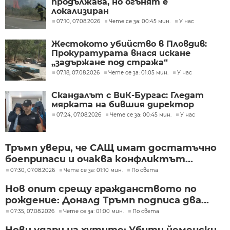
продължава, но огънят е
локализиран
07:10, 07.08.2026
Чете се за: 00:45 мин.
У нас
Жестокото убийство в Пловдив:
Прокуратурата внася искане
„задържане под стража“
07:18, 07.08.2026
Чете се за: 01:05 мин.
У нас
Скандалът с ВиК-Бургас: Гледат
мярката на бившия директор
07:24, 07.08.2026
Чете се за: 00:45 мин.
У нас
Тръмп увери, че САЩ имат достатъчно
боеприпаси и очаква конфликтът...
07:30, 07.08.2026
Чете се за: 01:10 мин.
По света
Нов опит срещу гражданството по
рождение: Доналд Тръмп подписа два...
07:35, 07.08.2026
Чете се за: 01:00 мин.
По света