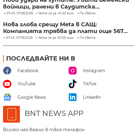
Нови удари на хутите: Убити йеменски
войници, ранени в Саудитска...
07:40, 07.08.2026
Чете се за: 01:00 мин.
По света
Нова глоба срещу Meta в САЩ:
Компанията трябва да плати още 567...
07:45, 07.08.2026
Чете се за: 00:55 мин.
По света
ПОСЛЕДВАЙТЕ НИ В
Facebook
Instagram
YouTube
TikTok
Google News
LinkedIn
BNT NEWS APP
Всичко най-важно в твоя телефон