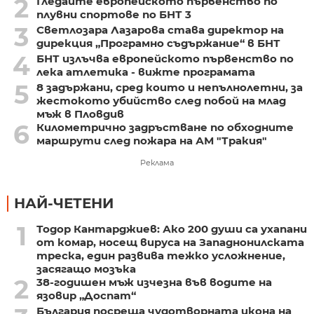
2
Гледайте европейското първенство по
плувни спортове по БНТ 3
3
Светлозара Лазарова става директор на
дирекция „Програмно съдържание“ в БНТ
4
БНТ излъчва европейското първенство по
лека атлетика - вижте програмата
5
8 задържани, сред които и непълнолетни, за
жестокото убийство след побой на млад
мъж в Пловдив
6
Километрично задръстване по обходните
маршрути след пожара на АМ "Тракия"
Реклама
НАЙ-ЧЕТЕНИ
1
Тодор Кантарджиев: Ако 200 души са ухапани
от комар, носещ вируса на Западнонилската
треска, един развива тежко усложнение,
засягащо мозъка
2
38-годишен мъж изчезна във водите на
язовир „Доспат“
България посреща чудотворната икона на