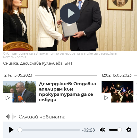
Субтитрите са автоматично генерирани и може да съдържат
неточности.
Снимка: Десислава Кулелиева, БНТ
12:14, 15.05.2023
12:02, 15.05.2023
Демерджиев: Отдавна
О
апелирам към
Б
прокуратурата да се
б
събуди
в.
Слушай новината
-02:28
Play
Mute
Setti