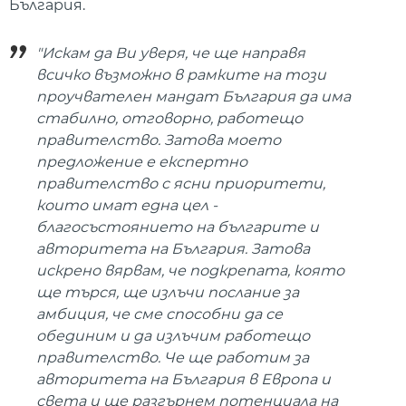
България.
"Искам да Ви уверя, че ще направя
всичко възможно в рамките на този
проучвателен мандат България да има
стабилно, отговорно, работещо
правителство. Затова моето
предложение е експертно
правителство с ясни приоритети,
които имат една цел -
благосъстоянието на българите и
авторитета на България. Затова
искрено вярвам, че подкрепата, която
ще търся, ще излъчи послание за
амбиция, че сме способни да се
обединим и да излъчим работещо
правителство. Че ще работим за
авторитета на България в Европа и
света и ще разгърнем потенциала на