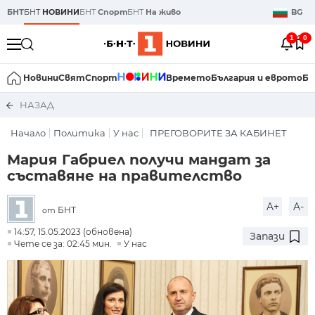
БНТ
БНТ
НОВИНИ
БНТ
Спорт
БНТ
На живо
BG
1
0
Новини
Свят
Спорт
Времето
България и еврото
Би
НАЗАД
Начало
Политика
У нас
ПРЕГОВОРИТЕ ЗА КАБИНЕТ
Мария Габриел получи мандат за
съставяне на правителство
A+
A-
БНТ
от
14:57, 15.05.2023 (обновена)
Запази
Чете се за: 02:45 мин.
У нас