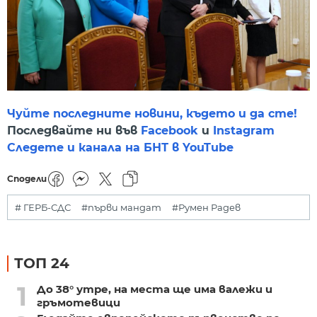
Чуйте последните новини, където и да сте!
Последвайте ни във
Facebook
и
Instagram
Следете и канала на БНТ в YouTube
Сподели
# ГЕРБ-СДС
#първи мандат
#Румен Радев
ТОП 24
1
До 38° утре, на места ще има валежи и
гръмотевици