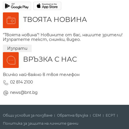
ТВОЯТА НОВИНА
"Твоята новина"! Новините от вас, нашите зрители!
Изпратете текст, снимки, видео.
Изпрати
ВРЪЗКА С НАС
Всичко най-важно в твоя телефон
02 814 2100
news@bnt.bg
Общи условия за ползване
Обратна връзка
СЕМ
ECPT
Политика за защита на личните данни