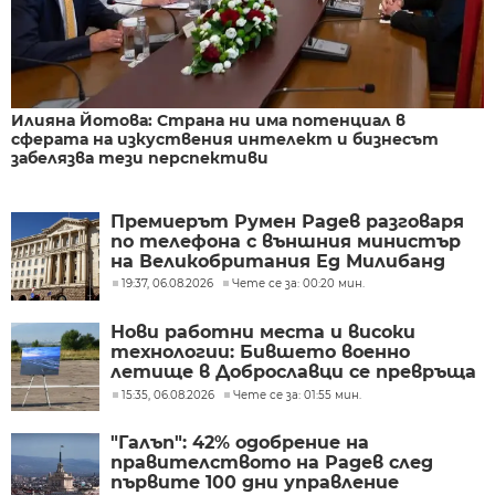
Илияна Йотова: Страна ни има потенциал в
сферата на изкуствения интелект и бизнесът
забелязва тези перспективи
Премиерът Румен Радев разговаря
по телефона с външния министър
на Великобритания Ед Милибанд
19:37, 06.08.2026
Чете се за: 00:20 мин.
Нови работни места и високи
технологии: Бившето военно
летище в Доброславци се превръща
в голям космически център
15:35, 06.08.2026
Чете се за: 01:55 мин.
"Галъп": 42% одобрение на
правителството на Радев след
първите 100 дни управление