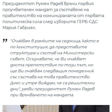
Президентът Румен Радев връчи първия
проучвателен мандат за съставяне на
правителство на номинираната от първата
политическа сила след изборите ГЕРБ-СДС
Мария Габриел.
"Очаквам в рамките на седмица, както е
по конституция, да представите
структура и състав на Министерски
съвет. Осъзнавате, че Ви очакват
доста препятствия по този път, но
ще Ви очаквам следващия понеделник
със състава на това правителство.
Днес и утре виждам, че са решителни
дни", заяви президентът Румен Радев
при връчването на мандата.