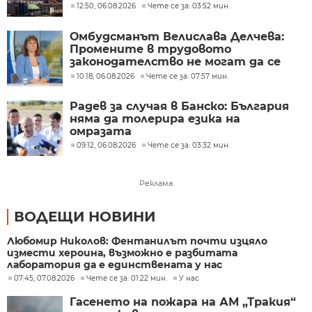
12:50, 06.08.2026
Чете се за: 03:52 мин.
Омбудсманът Велислава Делчева:
Промените в трудовото
законодателство не могат да се
правят през бюджета
10:18, 06.08.2026
Чете се за: 07:57 мин.
Радев за случая в Банско: България
няма да толерира езика на
омразата
09:12, 06.08.2026
Чете се за: 03:32 мин.
Реклама
ВОДЕЩИ НОВИНИ
Любомир Николов: Фентанилът почти изцяло
измести хероина, възможно е разбитата
лаборатория да е единствената у нас
07:45, 07.08.2026
Чете се за: 01:22 мин.
У нас
Гасенето на пожара на АМ „Тракия“