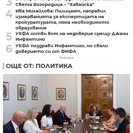
3
Света Богородица – "Хавайска"
4
Ива Михайлова: Полицаят, направил
измерванията за експертизата на
прокуратурата, няма необходимото
образование
5
УЕФА готви вот на недоверие срещу Джани
Инфантино
6
УЕФА поздрави Инфантино, но свали
доверието си от ФИФА
Реклама
ОЩЕ ОТ: ПОЛИТИКА