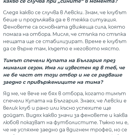
какво се случва при „сините“ в момента?
Следя какво се случва в Левски. Знам, че клубът
беше и продължава да е в тежка ситуация.
Феновете са основната движеща сила, която
помага на отбора. Мисля, че стъпка по стъпка
нещата ще се стабилизират. Време е клубът
да се върне там, където е неговото място.
Тимът спечели Купата на България през
миналия сезон. Има ли известен яд в теб, че
не бе част от този отбор и не се радваше
заедно с привържениците на тима?
Яд ме, че вече не бях в отбора, когато тимът
спечели Купата на България. Знаех, че Левски е
велик клуб и рано или късно успехите ще
дойдат. Видях какво значи за феновете и каква
любов показват на футболистите. Тъжно ми е,
че не успяхме заедно да вдигнем трофей, но се