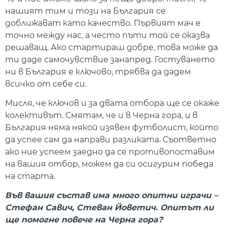
нашият тим и този на България се
доближават като качество. Първият мач е
точно между нас, а често пъти той се оказва
решаващ. Ако стартираш добре, това може да
ти даде самочувствие занапред. Гостуването
ни в България е ключово, трябва да дадем
всичко от себе си.
Мисля, че ключов и за двата отбора ще се окаже
колективът. Смятам, че и в Черна гора, и в
България няма някой изявен футболист, който
да успее сам да направи разликата. Съответно
ако ние успеем заедно да се противопоставим
на вашия отбор, можем да си осигурим победа
на старта.
Във вашия състав има много опитни играчи –
Стефан Савич, Стеван Йоветич. Опитът ли
ще помогне повече на Черна гора?