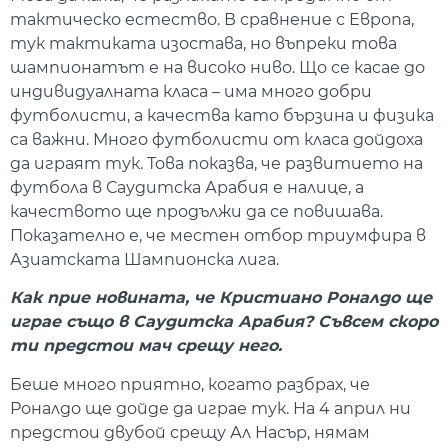
тактическо естество. В сравнение с Европа,
тук тактиката изостава, но въпреки това
шампионатът е на високо ниво. Що се касае до
индивидуалната класа – има много добри
футболисти, а качества като бързина и физика
са важни. Много футболисти от класа дойдоха
да играят тук. Това показва, че развитието на
футбола в Саудитска Арабия е налице, а
качеството ще продължи да се повишава.
Показателно е, че местен отбор триумфира в
Азиатската Шампионска лига.
Как прие новината, че Кристиано Роналдо ще
играе също в Саудитска Арабия? Съвсем скоро
ти предстои мач срещу него.
Беше много приятно, когато разбрах, че
Роналдо ще дойде да играе тук. На 4 април ни
предстои двубой срещу Ал Насър, нямам