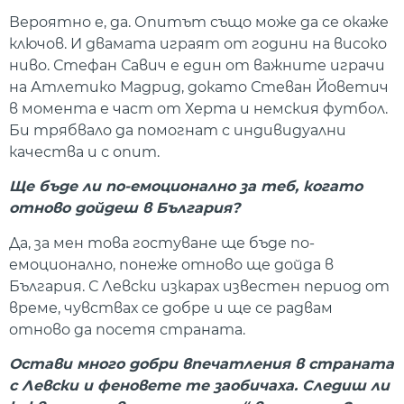
Вероятно е, да. Опитът също може да се окаже
ключов. И двамата играят от години на високо
ниво. Стефан Савич е един от важните играчи
на Атлетико Мадрид, докато Стеван Йоветич
в момента е част от Херта и немския футбол.
Би трябвало да помогнат с индивидуални
качества и с опит.
Ще бъде ли по-емоционално за теб, когато
отново дойдеш в България?
Да, за мен това гостуване ще бъде по-
емоционално, понеже отново ще дойда в
България. С Левски изкарах известен период от
време, чувствах се добре и ще се радвам
отново да посетя страната.
Остави много добри впечатления в страната
с Левски и феновете те заобичаха. Следиш ли