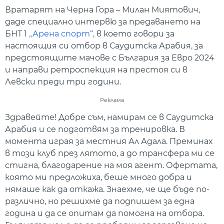
Вратарят на Черна Гора – Милан Миятович,
даде специално интервю за предаването на
БНТ 1
„Арена спорт“
, в което говори за
настоящия си отбор в Саудитска Арабия, за
предстоящите мачове с България за Евро 2024
и направи ретроспекция на престоя си в
Левски преди три години.
Реклама
Здравейте! Добре съм, намирам се в Саудитска
Арабия и се подготвям за тренировка. В
момента играя за местния Ал Адала. Преминах
в този клуб през лятото, а до трансфера ми се
стигна, благодарение на моя агент. Офертата,
която ми предложиха, беше много добра и
нямаше как да откажа. Знаехме, че ще бъде по-
различно, но решихме да подпишем за една
година и да се опитам да помогна на отбора.