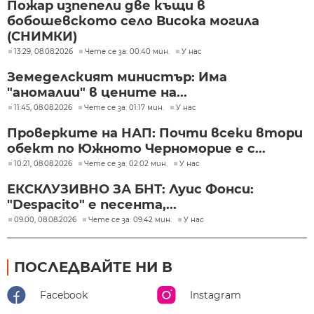
Пожар изпепели две къщи в
бобошевското село Висока могила
(СНИМКИ)
13:29, 08.08.2026
Чете се за: 00:40 мин.
У нас
Земеделският министър: Има
"аномалии" в цените на...
11:45, 08.08.2026
Чете се за: 01:17 мин.
У нас
Проверките на НАП: Почти всеки втори
обект по Южното Черноморие е с...
10:21, 08.08.2026
Чете се за: 02:02 мин.
У нас
ЕКСКЛУЗИВНО ЗА БНТ: Луис Фонси:
"Despacito" е песента,...
09:00, 08.08.2026
Чете се за: 09:42 мин.
У нас
ПОСЛЕДВАЙТЕ НИ В
Facebook
Instagram