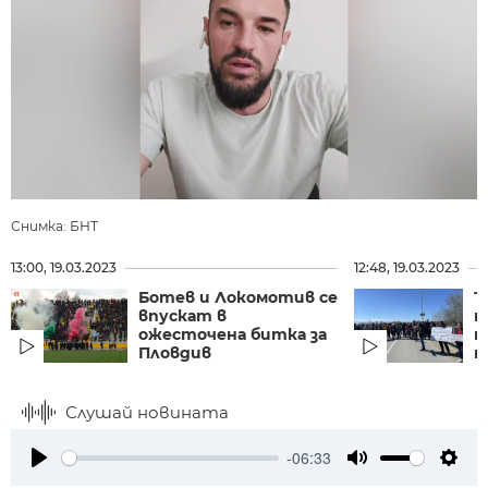
Снимка: БНТ
13:00, 19.03.2023
12:48, 19.03.2023
Ботев и Локомотив се
Т
впускат в
п
ожесточена битка за
т
Пловдив
п
Слушай новината
-06:33
Play
Mute
Setti