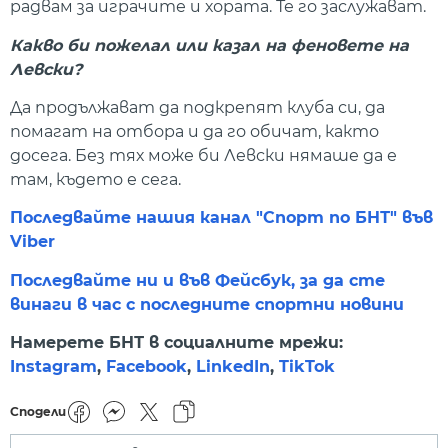
радвам за играчите и хората. Те го заслужават.
Какво би пожелал или казал на феновете на
Левски?
Да продължават да подкрепят клуба си, да
помагат на отбора и да го обичат, както
досега. Без тях може би Левски нямаше да е
там, където е сега.
Последвайте нашия канал "Спорт по БНТ" във
Viber
Последвайте ни и във Фейсбук, за да сте
винаги в час с последните спортни новини
Намерете БНТ в социалните мрежи:
Instagram
,
Facebook
,
LinkedIn
,
TikTok
Сподели