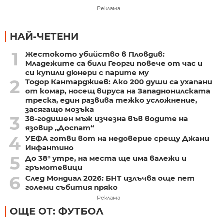
Реклама
НАЙ-ЧЕТЕНИ
1
Жестокото убийство в Пловдив:
Младежите са били Георги повече от час и
си купили дюнери с парите му
2
Тодор Кантарджиев: Ако 200 души са ухапани
от комар, носещ вируса на Западнонилската
треска, един развива тежко усложнение,
засягащо мозъка
3
38-годишен мъж изчезна във водите на
язовир „Доспат“
4
УЕФА готви вот на недоверие срещу Джани
Инфантино
5
До 38° утре, на места ще има валежи и
гръмотевици
6
След Мондиал 2026: БНТ излъчва още пет
големи събития пряко
Реклама
ОЩЕ ОТ: ФУТБОЛ