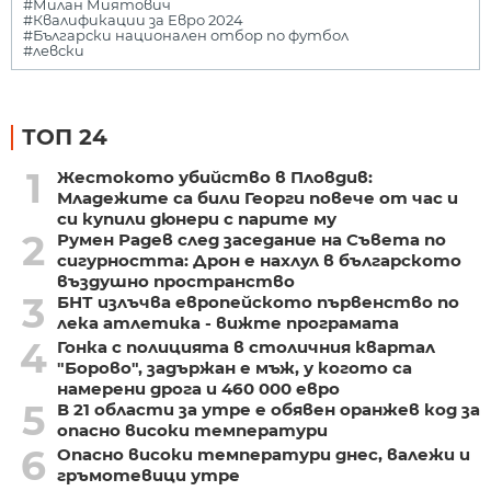
#Милан Миятович
#Квалификации за Евро 2024
#Български национален отбор по футбол
#левски
ТОП 24
1
Жестокото убийство в Пловдив:
Младежите са били Георги повече от час и
си купили дюнери с парите му
2
Румен Радев след заседание на Съвета по
сигурността: Дрон е нахлул в българското
въздушно пространство
3
БНТ излъчва европейското първенство по
лека атлетика - вижте програмата
4
Гонка с полицията в столичния квартал
"Борово", задържан е мъж, у когото са
намерени дрога и 460 000 евро
5
В 21 области за утре е обявен оранжев код за
опасно високи температури
6
Опасно високи температури днес, валежи и
гръмотевици утре