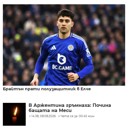
Брайтън прати полузащитник в Елче
В Аржентина гръмнаха: Почина
бащата на Меси
14:38, 08.08.2026
Чете се за: 00:45 мин.