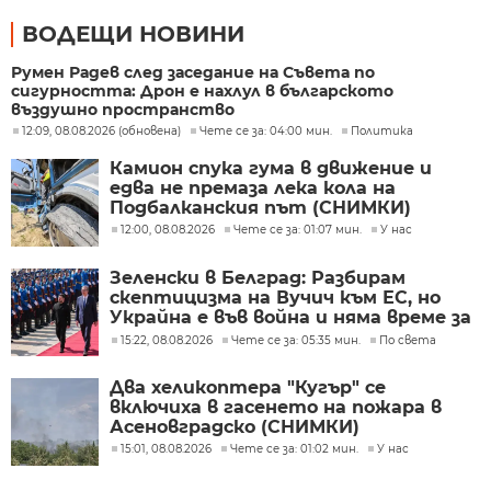
ВОДЕЩИ НОВИНИ
Румен Радев след заседание на Съвета по
сигурността: Дрон е нахлул в българското
въздушно пространство
12:09, 08.08.2026 (обновена)
Чете се за: 04:00 мин.
Политика
Камион спука гума в движение и
едва не премаза лека кола на
Подбалканския път (СНИМКИ)
12:00, 08.08.2026
Чете се за: 01:07 мин.
У нас
Зеленски в Белград: Разбирам
скептицизма на Вучич към ЕС, но
Украйна е във война и няма време за
скептицизъм
15:22, 08.08.2026
Чете се за: 05:35 мин.
По света
Два хеликоптера "Кугър" се
включиха в гасенето на пожара в
Асеновградско (СНИМКИ)
15:01, 08.08.2026
Чете се за: 01:02 мин.
У нас