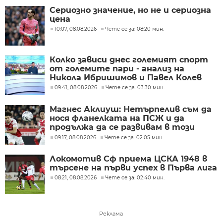
Сериозно значение, но не и сериозна
цена
10:07, 08.08.2026
Чете се за: 08:20 мин.
Колко зависи днес големият спорт
от големите пари - анализ на
Никола Ибришимов и Павел Колев
09:41, 08.08.2026
Чете се за: 03:30 мин.
Магнес Аклиуш: Нетърпелив съм да
нося фланелката на ПСЖ и да
продължа да се развивам в този
велик клуб
09:17, 08.08.2026
Чете се за: 02:05 мин.
Локомотив Сф приема ЦСКА 1948 в
търсене на първи успех в Първа лига
08:21, 08.08.2026
Чете се за: 02:40 мин.
Реклама