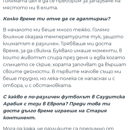
Голямата цел е да се преборим за запазване на
мястото ни в елита.
Колко време ти отне да се адаптираш?
В началото ми беше много тежко. Голямо
влияние оказаха температурите тук, защото
климатът е различен. Трябваше ми доста
време, за да свикна. Буквало имаше моменти, в
които животът спира през деня и едва когато
слънцето се скрие, хората започват да вършат
своите дейности. В първите мачове също ми
беше трудно, но лека-полека се напаснах и с
отбора, и с обстановката.
С какво е по-различен футболът в Саудитска
Арабия с този в Европа? Преди това ти
доста дълго време играеше на Стария
континент.
Мога да кажа, че разликите са предимно от