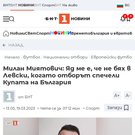
БНТ
БНТ
НОВИНИ
БНТ
Спорт
БНТ
На живо
BG
2
0
Новини
Свят
Спорт
Времето
България и еврото
Би
НАЗАД
Начало
Футбол
Национални отбори
Европейски футбол
Милан Миятович: Яд ме е, че не бях в
Левски, когато отборът спечели
Купата на България
A+
A-
БНТ
от
Запази
13:05, 19.03.2023
Чете се за: 07:12 мин.
Спорт