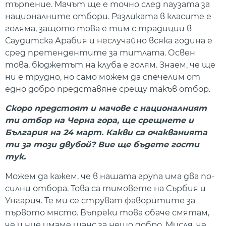
търпение. Мачът ще е точно след паузата за
националните отбори. Разликата в класите е
голяма, защото това е тим с традиции в
Саудитска Арабия и неслучайно всяка година е
сред претендентите за титлата. Освен
това, бюджетът на клуба е голям. Знаем, че ще
ни е трудно, но само можем да спечелим от
едно добро представяне срещу такъв отбор.
Скоро предстоят и мачове с националният
ти отбор на Черна гора, ще срещнете и
България на 24 март. Какви са очакванията
ти за този двубой? Вие ще бъдете гости
тук.
Можем да кажем, че в нашата група има два по-
силни отбора. Това са тимовете на Сърбия и
Унгария. Те ми се струват фаворитите за
първото място. Въпреки това обаче смятам,
че и ние имаме шанс за нещо добро. Мисля, че