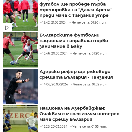
футбол ще проведе първа
тренировка на "Далга Арена"
преди мача с Танзания утре
12:42, 21.03.2024
Чете се за: 01:20 мин.
Българските футболни
национали направиха първо
занимание в Баку
16:46, 20.03.2024
Чете се за: 01:20 мин.
Азерски рефер ще ръководи
срещата България - Танзания
14:06, 20.03.2024
Чете се за: 01:52 мин.
Национал на Азербайджан:
Очаквам с много голям интерес
мача срещу България
13:28, 20.03.2024
Чете се за: 01:55 мин.