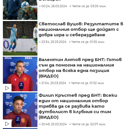
00:24, 26.03.2024
Чете се за: 03:05 мин.
Светослав Вуцов: Резултатите в
националния отбор ще дойдат с
добра игра и себераздаване
23:34, 25.03.2024
Чете се за: 01:55 мин.
Валентин Антов пред БНТ: Готов
съм да помогна на националния
отбор на всяка една позиция
(ВИДЕО)
21:04, 25.03.2024
Чете се за: 01:32 мин.
Филип Кръстев пред БНТ: Всеки
един от националния отбор
трябва да се развива като
футболист в клубния си тим
(ВИДЕО)
20:49, 25.03.2024
Чете се за: 02:07 мин.