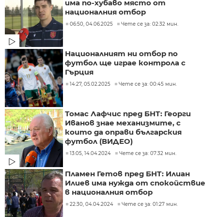
има по-хубаво място от
националния отбор
06:50, 04.06.2025
Чете се за: 02:32 мин.
Националният ни отбор по
футбол ще играе контрола с
Гърция
14:27, 05.02.2025
Чете се за: 00:45 мин.
Томас Лафчис пред БНТ: Георги
Иванов знае механизмите, с
които да оправи българския
футбол (ВИДЕО)
13:05, 14.04.2024
Чете се за: 07:32 мин.
Пламен Гетов пред БНТ: Илиан
Илиев има нужда от спокойствие
в националния отбор
22:30, 04.04.2024
Чете се за: 01:27 мин.