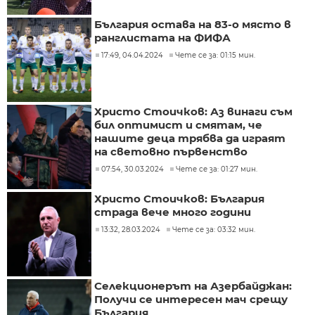
България остава на 83-о място в
ранглистата на ФИФА
17:49, 04.04.2024
Чете се за: 01:15 мин.
Христо Стоичков: Аз винаги съм
бил оптимист и смятам, че
нашите деца трябва да играят
на световно първенство
07:54, 30.03.2024
Чете се за: 01:27 мин.
Христо Стоичков: България
страда вече много години
13:32, 28.03.2024
Чете се за: 03:32 мин.
Селекционерът на Азербайджан:
Получи се интересен мач срещу
България