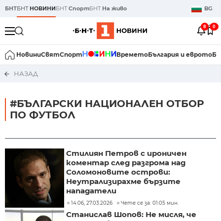
БНТ
БНТ
НОВИНИ
БНТ
Спорт
БНТ
На живо
BG
8
0
Новини
Свят
Спорт
Времето
България и еврото
Би
НАЗАД
#БЪЛГАРСКИ НАЦИОНАЛЕН ОТБОР
ПО ФУТБОЛ
Стилиян Петров с ироничен
коментар след разгрома над
Соломоновите острови:
Неутрализирахме бързите
нападатели
14:06, 27.03.2026
Чете се за: 01:05 мин.
Станислав Шопов: Не мисля, че