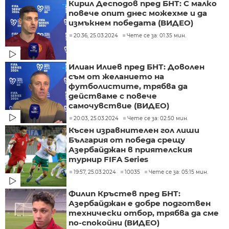
Кирил Десподов пред БНТ: С малко
повече опит днес можехме и да
измъкнем победата (ВИДЕО)
20:36, 25.03.2024
Чете се за: 01:35 мин.
Илиан Илиев пред БНТ: Доволен
съм от желанието на
футболистите, трябва да
действаме с повече
самочувствие (ВИДЕО)
20:03, 25.03.2024
Чете се за: 02:50 мин.
Късен изравнителен гол лиши
България от победа срещу
Азербайджан в приятелския
турнир FIFA Series
19:57, 25.03.2024
10035
Чете се за: 05:15 мин.
Филип Кръстев пред БНТ:
Азербайджан е добре подготвен
технически отбор, трябва да сме
по-спокойни (ВИДЕО)