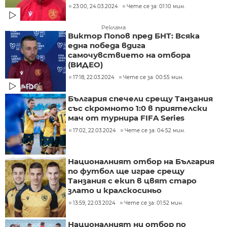
23:00, 24.03.2024
Чете се за: 01:10 мин.
Реклама
Виктор Попов пред БНТ: Всяка
една победа вдига
самочувствието на отбора
(ВИДЕО)
17:18, 22.03.2024
Чете се за: 00:55 мин.
България спечели срещу Танзания
със скромното 1:0 в приятелски
мач от турнира FIFA Series
17:02, 22.03.2024
Чете се за: 04:52 мин.
Националният отбор на България
по футбол ще играе срещу
Танзания с екип в цвят старо
злато и кралскосиньо
13:59, 22.03.2024
Чете се за: 01:52 мин.
Националният ни отбор по