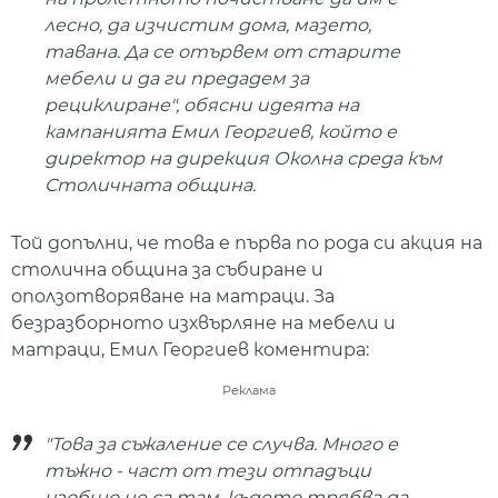
лесно, да изчистим дома, мазето,
тавана. Да се отървем от старите
мебели и да ги предадем за
рециклиране", обясни идеята на
кампанията Емил Георгиев, който е
директор на дирекция Околна среда към
Столичната община.
Той допълни, че това е първа по рода си акция на
столична община за събиране и
оползотворяване на матраци. За
безразборното изхвърляне на мебели и
матраци, Емил Георгиев коментира:
Реклама
"Това за съжаление се случва. Много е
тъжно - част от тези отпадъци
изобщо не са там, където трябва да