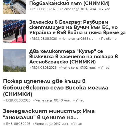
Подбалканския път (СНИМКИ)
12:00, 08.08.2026
Чете се за: 01:07 мин.
У нас
Зеленски в Белград: Разбирам
скептицизма на Вучич към ЕС, но
Украйна е във война и няма време за
скептицизъм
15:22, 08.08.2026
Чете се за: 05:35 мин.
По света
Два хеликоптера "Кугър" се
включиха в гасенето на пожара в
Асеновградско (СНИМКИ)
15:01, 08.08.2026
Чете се за: 01:02 мин.
У нас
Пожар изпепели две къщи в
бобошевското село Висока могила
(СНИМКИ)
13:29, 08.08.2026
Чете се за: 00:40 мин.
У нас
Земеделският министър: Има
"аномалии" в цените на...
11:45, 08.08.2026
Чете се за: 01:17 мин.
У нас