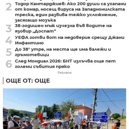
2
Тодор Кантарджиев: Ако 200 души са ухапани
от комар, носещ вируса на Западнонилската
треска, един развива тежко усложнение,
засягащо мозъка
3
38-годишен мъж изчезна във водите на
язовир „Доспат“
4
УЕФА готви вот на недоверие срещу Джани
Инфантино
5
До 38° утре, на места ще има валежи и
гръмотевици
6
След Мондиал 2026: БНТ излъчва още пет
големи събития пряко
Реклама
ОЩЕ ОТ: ОЩЕ