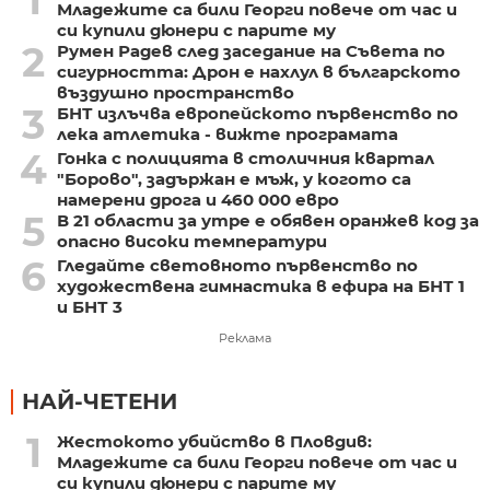
1
Младежите са били Георги повече от час и
си купили дюнери с парите му
2
Румен Радев след заседание на Съвета по
сигурността: Дрон е нахлул в българското
въздушно пространство
3
БНТ излъчва европейското първенство по
лека атлетика - вижте програмата
4
Гонка с полицията в столичния квартал
"Борово", задържан е мъж, у когото са
намерени дрога и 460 000 евро
5
В 21 области за утре е обявен оранжев код за
опасно високи температури
6
Гледайте световното първенство по
художествена гимнастика в ефира на БНТ 1
и БНТ 3
Реклама
НАЙ-ЧЕТЕНИ
1
Жестокото убийство в Пловдив:
Младежите са били Георги повече от час и
си купили дюнери с парите му