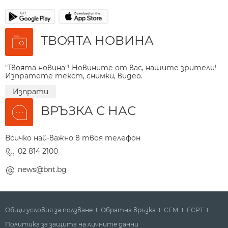
ТВОЯТА НОВИНА
"Твоята новина"! Новините от вас, нашите зрители!
Изпратете текст, снимки, видео.
Изпрати
ВРЪЗКА С НАС
Всичко най-важно в твоя телефон
02 814 2100
news@bnt.bg
Общи условия за ползване
Обратна връзка
СЕМ
ECPT
Политика за защита на личните данни