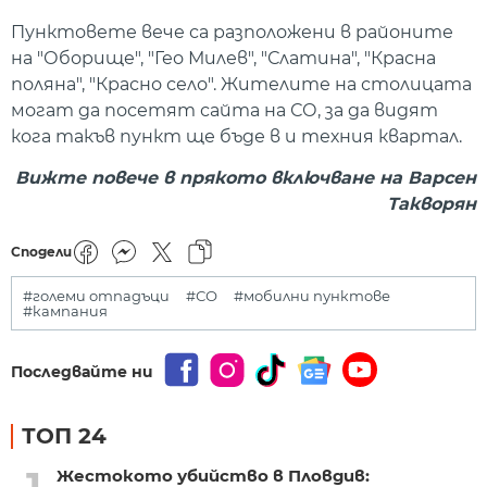
Пунктовете вече са разположени в районите
на "Оборище", "Гео Милев", "Слатина", "Красна
поляна", "Красно село". Жителите на столицата
могат да посетят сайта на СО, за да видят
кога такъв пункт ще бъде в и техния квартал.
Вижте повече в прякото включване на Варсен
Такворян
Сподели
#големи отпадъци
#СО
#мобилни пунктове
#кампания
Последвайте ни
ТОП 24
Жестокото убийство в Пловдив: