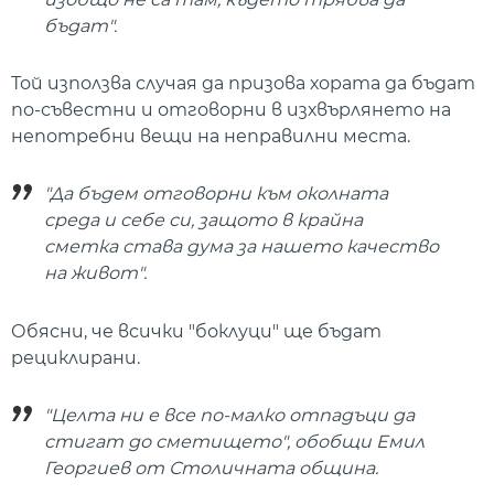
бъдат".
Той използва случая да призова хората да бъдат
по-съвестни и отговорни в изхвърлянето на
непотребни вещи на неправилни места.
"Да бъдем отговорни към околната
среда и себе си, защото в крайна
сметка става дума за нашето качество
на живот".
Обясни, че всички "боклуци" ще бъдат
рециклирани.
"Целта ни е все по-малко отпадъци да
стигат до сметището", обобщи Емил
Георгиев от Столичната община.