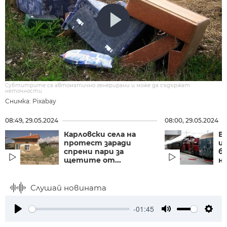
Субтитрите са автоматично генерирани и може да съдържат
неточности.
Снимка: Pixabay
08:49, 29.05.2024
08:00, 29.05.2024
Карловски села на
В
протест заради
и
спрени пари за
б
щетите от...
н
Слушай новината
-01:45
Play
Mute
Setti