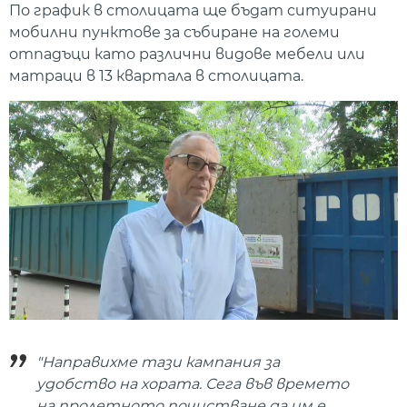
По график в столицата ще бъдат ситуирани
мобилни пунктове за събиране на големи
отпадъци като различни видове мебели или
матраци в 13 квартала в столицата.
"Направихме тази кампания за
удобство на хората. Сега във времето
на пролетното почистване да им е