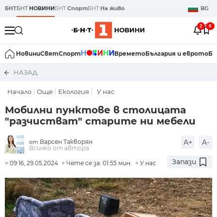
БНТ
БНТ
НОВИНИ
БНТ
Спорт
БНТ
На живо
BG
2
0
Новини
Свят
Спорт
Времето
България и еврото
Би
НАЗАД
Начало
Още
Екология
У нас
Мобилни пунктове в столицата
"разчистват" старите ни мебели
Варсен Такворян
A+
A-
от
Всичко от автора
Запази
09:16, 29.05.2024
Чете се за: 01:55 мин.
У нас