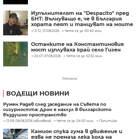
Изпълнителят на "Despacito" пред
БНТ: Вълнуващо е, че в България
хората пеят и танцуват на моите
песни
21:12, 07.08.2026
Чете се за: 00:40 мин.
Останките на Константиновия
мост изплуваха край село Гиген
20:47, 07.08.2026
Чете се за: 02:52 мин.
Реклама
ВОДЕЩИ НОВИНИ
Румен Радев след заседание на Съвета по
сигурността: Дрон е нахлул в българското
въздушно пространство
12:09, 08.08.2026 (обновена)
Чете се за: 04:00 мин.
Политика
Камион спука гума в движение и
едва не премаза лека кола на