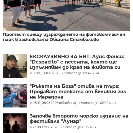
Протест срещу изграждането на фотоволтаичен
парк в хасковската Община Стамболово
ЕКСКЛУЗИВНО ЗА БНТ: Луис Фонси:
"Despacito" е песента, която ще
изпълнявам до края на живота си
09:00, 08.08.2026
Чете се за: 09:42 мин.
"Ръката на Бога" отива на търг:
Продават топката от великия гол
на Марадона
08:41, 08.08.2026 (обновена)
Чете се за: 02:02 мин.
Започва второто морско издание на
фестивала "Лунар"
23:08, 07.08.2026
Чете се за: 01:15 мин.