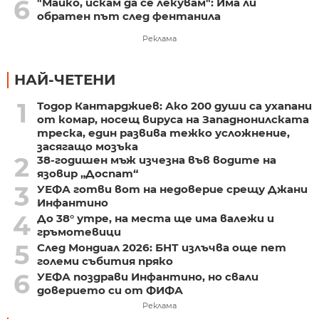
6
"Майко, искам да се лекувам": Има ли
обратен път след фентанила
Реклама
НАЙ-ЧЕТЕНИ
1
Тодор Кантарджиев: Ако 200 души са ухапани
от комар, носещ вируса на Западнонилската
треска, един развива тежко усложнение,
засягащо мозъка
2
38-годишен мъж изчезна във водите на
язовир „Доспат“
3
УЕФА готви вот на недоверие срещу Джани
Инфантино
4
До 38° утре, на места ще има валежи и
гръмотевици
5
След Мондиал 2026: БНТ излъчва още пет
големи събития пряко
6
УЕФА поздрави Инфантино, но свали
доверието си от ФИФА
Реклама