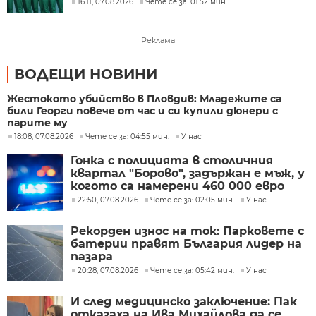
16:11, 07.08.2026
Чете се за: 01:52 мин.
Реклама
ВОДЕЩИ НОВИНИ
Жестокото убийство в Пловдив: Младежите са
били Георги повече от час и си купили дюнери с
парите му
18:08, 07.08.2026
Чете се за: 04:55 мин.
У нас
Гонка с полицията в столичния
квартал "Борово", задържан е мъж, у
когото са намерени 460 000 евро
22:50, 07.08.2026
Чете се за: 02:05 мин.
У нас
Рекорден износ на ток: Парковете с
батерии правят България лидер на
пазара
20:28, 07.08.2026
Чете се за: 05:42 мин.
У нас
И след медицинско заключение: Пак
отказаха на Ива Михайлова да се