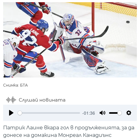
Снимка: БТА
Слушай новината
-01:36
Play
Mute
Setti
Патрик Лаине вкара гол в продълженията, за да
донесе на домакина Монреал Канадиънс