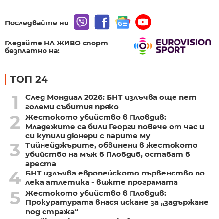
Последвайте ни
Гледайте НА ЖИВО спорт
безплатно на:
ТОП 24
1
След Мондиал 2026: БНТ излъчва още пет
големи събития пряко
2
Жестокото убийство в Пловдив:
Младежите са били Георги повече от час и
си купили дюнери с парите му
3
Тийнейджърите, обвинени в жестокото
убийство на мъж в Пловдив, остават в
ареста
4
БНТ излъчва европейското първенство по
лека атлетика - вижте програмата
5
Жестокото убийство в Пловдив:
Прокуратурата внася искане за „задържане
под стража“