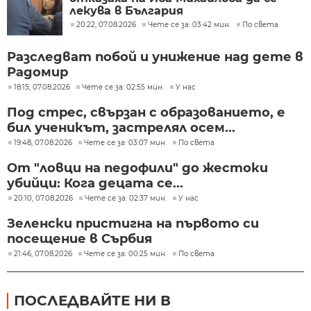
лекува в България
20:22, 07.08.2026
Чете се за: 03:42 мин.
По света
Разследват побой и унижение над дете в
Радомир
18:15, 07.08.2026
Чете се за: 02:55 мин.
У нас
Под стрес, свързан с образованието, е
бил ученикът, застрелял осем...
19:48, 07.08.2026
Чете се за: 03:07 мин.
По света
От "ловци на педофили" до жестоки
убийци: Кога децата се...
20:10, 07.08.2026
Чете се за: 02:37 мин.
У нас
Зеленски пристигна на първото си
посещение в Сърбия
21:46, 07.08.2026
Чете се за: 00:25 мин.
По света
ПОСЛЕДВАЙТЕ НИ В