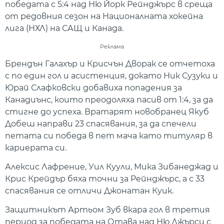
победата с 5:4 над Ню Йорк Рейнджърс в среща
от редовния сезон на Националната хокейна
лига (НХЛ) на САЩ и Канада.
Реклама
Брендън Галахър и Крисчън Дворак се отчетоха
с по един гол и асистенция, докато Ник Сузуки и
Юрай Слафковски добавиха попадения за
Канадиънс, които преодоляха пасив от 1:4, за да
стигне до успеха. Вратарят новобранец Якуб
Добеш направи 23 спасявания, за да спечели
петата си победа в пет мача като титуляр в
кариерата си.
Алексис Лафрение, Уил Куули, Мика Зибанеджад и
Крис Крейдър бяха точни за Рейнджърс, а с 33
спасявания се отличи Джонатан Куик.
Защитникът Артьом Зуб вкара гол в третия
период за победата на Отава над Ню Джърси с