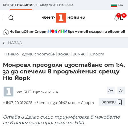
БНТ
БНТ
НОВИНИ
БНТ
Спорт
БНТ
На живо
BG
0
0
Новини
Свят
Спорт
Времето
България и еврото
Би
НАЗАД
Начало
Други спортове
Хокей
Зимни
Спорт
Монреал преодоля изоставане от 1:4,
за да спечели в продължения срещу
Ню Йорк
A+
A-
БНТ
от
, Източник: БТА
Запази
11:07, 20.01.2025
Чете се за: 01:42 мин.
Спорт
Отава и Далас също триумфираха в мачовете
си в неделната програма на НХЛ.