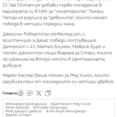
2:1. Зак Остапчук добави първо попадение в
кариерата си в НХЛ за "сенаторите". Томаш
Татар се разписа за "дяволите", които нямат
победа в четири поредни мача.
Джейсън Робъртсън отбеляза гол и
асистенция, а Далас победи гостуващия
Детройт с 4:1. Матей Блумел, Маврик Бурк и
Уайът Джонстън също вкараха за Старс, които
се изкачиха на второ място в Централната
дивизия.
Марко Каспер беше точен за Ред Уингс, които
загубиха три от последните си четири двубоя.
Сподели
#Монреал Канейдиънс
#Детройт Ред Уингс
#НХЛ 2024/25
#Отава Сенатърс
#Ню Джърси Девилс
# Ню Йорк Рейнджърс
#Далас Старс