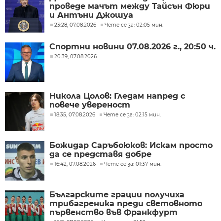
проведе мачът между Тайсън Фюри
и Антъни Джошуа
23:28, 07.08.2026
Чете се за: 02:05 мин.
Спортни новини 07.08.2026 г., 20:50 ч.
20:39, 07.08.2026
Никола Цолов: Гледам напред с
повече увереност
18:35, 07.08.2026
Чете се за: 02:15 мин.
Божидар Саръбоюков: Искам просто
да се представя добре
16:42, 07.08.2026
Чете се за: 01:37 мин.
Българските грации получиха
трибагреника преди световното
първенство във Франкфурт