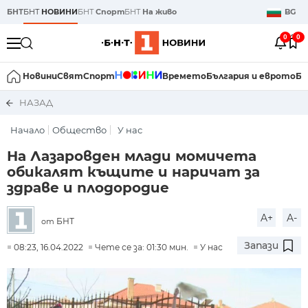
БНТ
БНТ
НОВИНИ
БНТ
Спорт
БНТ
На живо
BG
0
0
Новини
Свят
Спорт
Времето
България и еврото
Би
НАЗАД
Начало
Общество
У нас
На Лазаровден млади момичета
обикалят къщите и наричат за
здраве и плодородие
A+
A-
БНТ
от
Запази
08:23, 16.04.2022
Чете се за: 01:30 мин.
У нас