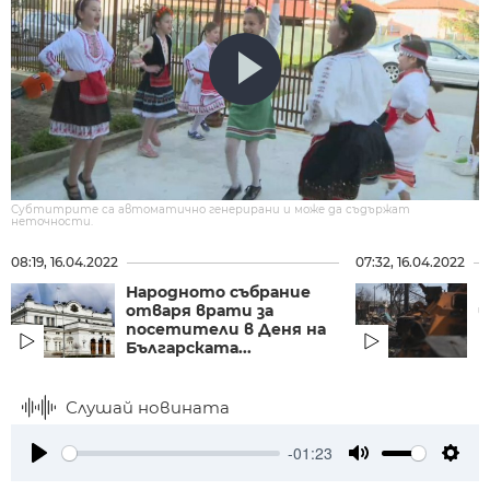
Субтитрите са автоматично генерирани и може да съдържат
неточности.
08:19, 16.04.2022
07:32, 16.04.2022
Народното събрание
Н
отваря врати за
и
посетители в Деня на
п
Българската...
Слушай новината
-01:23
Play
Mute
Setti