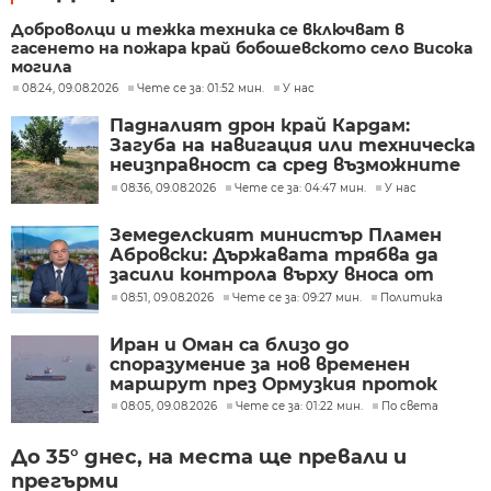
Доброволци и тежка техника се включват в
гасенето на пожара край бобошевското село Висока
могила
08:24, 09.08.2026
Чете се за: 01:52 мин.
У нас
Падналият дрон край Кардам:
Загуба на навигация или техническа
неизправност са сред възможните
причини
08:36, 09.08.2026
Чете се за: 04:47 мин.
У нас
Земеделският министър Пламен
Абровски: Държавата трябва да
засили контрола върху вноса от
трети страни
08:51, 09.08.2026
Чете се за: 09:27 мин.
Политика
Иран и Оман са близо до
споразумение за нов временен
маршрут през Ормузкия проток
08:05, 09.08.2026
Чете се за: 01:22 мин.
По света
До 35° днес, на места ще превали и
прегърми