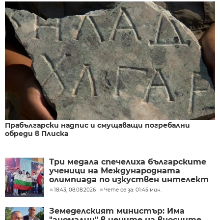
Прабългарски надпис и смущаващи погребални
обреди в Плиска
Три медала спечелиха българските
ученици на Международната
олимпиада по изкуствен интелект
в Казахстан
18:43, 08.08.2026
Чете се за: 01:45 мин.
Земеделският министър: Има
"аномалии" в цените на вносните