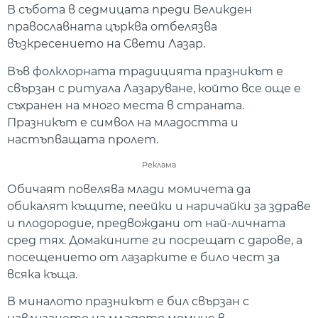
В събота в седмицата преди Великден
православната църква отбелязва
възкресението на Свети Лазар.
Във фолклорната традицията празникът е
свързан с ритуала Лазаруване, който все още е
съхранен на много места в страната.
Празникът е символ на младостта и
настъпващата пролет.
Реклама
Обичаят повелява млади момичета да
обикалят къщите, пеейки и наричайки за здраве
и плодородие, предвождани от най-личната
сред тях. Домакините ги посрещат с дарове, а
посещението от лазарките е било чест за
всяка къща.
В миналото празникът е бил свързан с