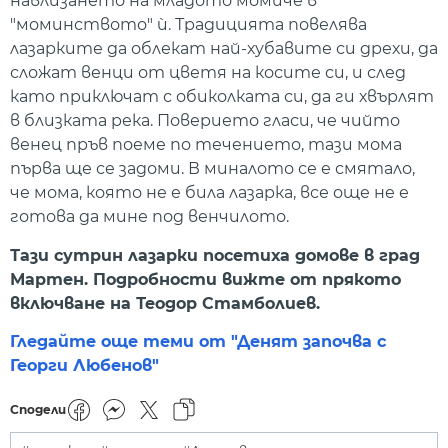
навлизането на младото момиче в
"моминството" ѝ. Традицията повелява
лазарките да облекат най-хубавите си дрехи, да
сложат венци от цветя на косите си, и след
като приключат с обиколката си, да ги хвърлят
в близката река. Поверието гласи, че чийто
венец пръв поеме по течението, тази мома
първа ще се задоми. В миналото се е смятало,
че мома, която не е била лазарка, все още не е
готова да мине под венчилото.
Тази сутрин лазарки посетиха домове в град
Мартен. Подробности вижте от прякото
включване на Теодор Стамболиев.
Гледайте още теми от "Денят започва с
Георги Любенов"
Сподели