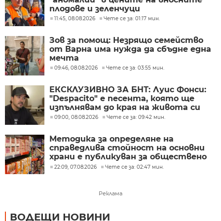
плодове и зеленчуци
11:45, 08.08.2026
Чете се за: 01:17 мин.
Зов за помощ: Незрящо семейство
от Варна има нужда да сбъдне една
мечта
09:46, 08.08.2026
Чете се за: 03:55 мин.
ЕКСКЛУЗИВНО ЗА БНТ: Луис Фонси:
"Despacito" е песента, която ще
изпълнявам до края на живота си
09:00, 08.08.2026
Чете се за: 09:42 мин.
Методика за определяне на
справедлива стойност на основни
храни е публикуван за обществено
обсъждане
22:09, 07.08.2026
Чете се за: 02:47 мин.
Реклама
ВОДЕЩИ НОВИНИ