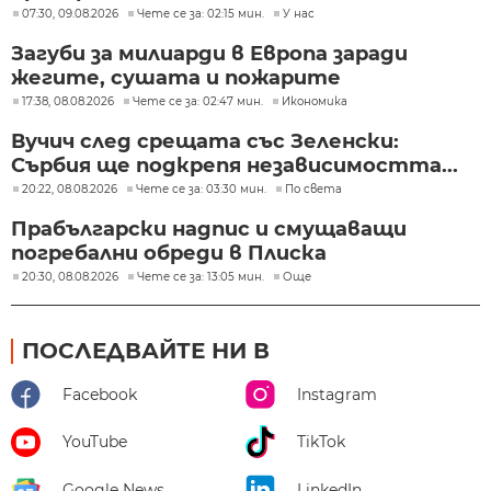
07:30, 09.08.2026
Чете се за: 02:15 мин.
У нас
Загуби за милиарди в Европа заради
жегите, сушата и пожарите
17:38, 08.08.2026
Чете се за: 02:47 мин.
Икономика
Вучич след срещата със Зеленски:
Сърбия ще подкрепя независимостта...
20:22, 08.08.2026
Чете се за: 03:30 мин.
По света
Прабългарски надпис и смущаващи
погребални обреди в Плиска
20:30, 08.08.2026
Чете се за: 13:05 мин.
Още
ПОСЛЕДВАЙТЕ НИ В
Facebook
Instagram
YouTube
TikTok
Google News
LinkedIn