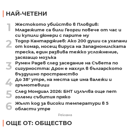
НАЙ-ЧЕТЕНИ
1
Жестокото убийство в Пловдив:
Младежите са били Георги повече от час и
си купили дюнери с парите му
2
Тодор Кантарджиев: Ако 200 души са ухапани
от комар, носещ вируса на Западнонилската
треска, един развива тежко усложнение,
засягащо мозъка
3
Румен Радев след заседание на Съвета по
сигурността: Дрон е нахлул в българското
въздушно пространство
4
До 38° утре, на места ще има валежи и
гръмотевици
5
След Мондиал 2026: БНТ излъчва още пет
големи събития пряко
6
Жълт код за високи температури в 5
области утре
Реклама
ОЩЕ ОТ: ОБЩЕСТВО