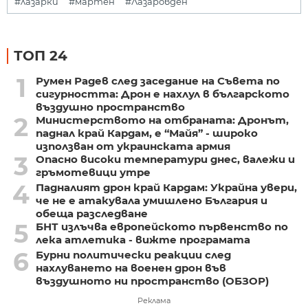
#лазарки
#мартен
#Лазаровден
ТОП 24
1
Румен Радев след заседание на Съвета по
сигурността: Дрон е нахлул в българското
въздушно пространство
2
Министерството на отбраната: Дронът,
паднал край Кардам, е “Майя” - широко
използван от украинската армия
3
Опасно високи температури днес, валежи и
гръмотевици утре
4
Падналият дрон край Кардам: Украйна увери,
че не е атакувала умишлено България и
обеща разследване
5
БНТ излъчва европейското първенство по
лека атлетика - вижте програмата
6
Бурни политически реакции след
нахлуването на военен дрон във
въздушното ни пространство (ОБЗОР)
Реклама