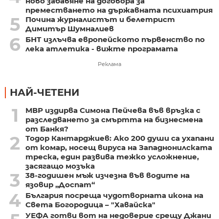
ново забавяне на договора за
преместването на държавната психиатрия
5
Почина журналистът и белетрист
Димитър Шумналиев
6
БНТ излъчва европейското първенство по
лека атлетика - вижте програмата
Реклама
НАЙ-ЧЕТЕНИ
1
МВР издирва Симона Пейчева във връзка с
разследването за смъртта на бизнесмена
от Банкя?
2
Тодор Кантарджиев: Ако 200 души са ухапани
от комар, носещ вируса на Западнонилската
треска, един развива тежко усложнение,
засягащо мозъка
3
38-годишен мъж изчезна във водите на
язовир „Доспат“
4
България посреща чудотворната икона на
Света Богородица – "Хавайска"
УЕФА готви вот на недоверие срещу Джани