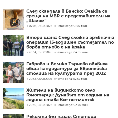
След скандала в Банско: Очаква се
среща на МВР с представители на
„Шалом“
07:05, 06.08.2026
Чете се за: 01:07 мин.
Втори шанс: След сложна гръбначна
операция 15-годишен състезател по
борба отново е на крака
20:54, 05.08.2026
Чете се за: 04:05 мин.
Габрово и Велико Търново обявиха
обща кандидатура за Европейска
столица на културата през 2032
година
20:53, 05.08.2026
Чете се за: 02:57 мин.
Жители на видинското село
Гомотарци: Дунавът от година на
година става все по-плитък
20:50, 05.08.2026
Чете се за: 02:40 мин.
Реколта без пазар: Стотици