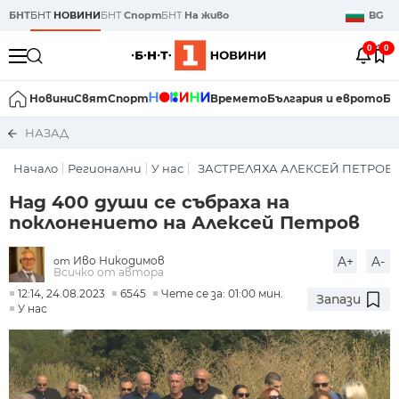
БНТ
БНТ
НОВИНИ
БНТ
Спорт
БНТ
На живо
BG
0
0
Новини
Свят
Спорт
Времето
България и еврото
Би
НАЗАД
Начало
Регионални
У нас
ЗАСТРЕЛЯХА АЛЕКСЕЙ ПЕТРОВ
Над 400 души се събраха на
поклонението на Алексей Петров
Иво Никодимов
A+
A-
от
Всичко от автора
12:14, 24.08.2023
6545
Чете се за: 01:00 мин.
Запази
У нас