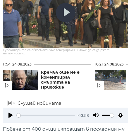
Субтитрите са автоматично генерирани и може да съдържат
неточности.
11:54, 24.08.2023
10:21, 24.08.2023
Кремъл още не е
коментирал
смъртта на
Пригожин
Слушай новината
-00:58
Play
Mute
Setti
Повече от 400 души изпращат в последния му