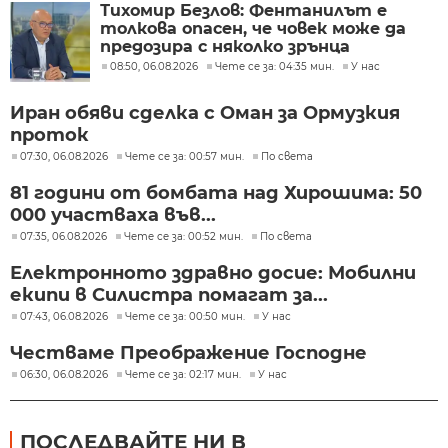
Тихомир Безлов: Фентанилът е
толкова опасен, че човек може да
предозира с няколко зрънца
08:50, 06.08.2026
Чете се за: 04:35 мин.
У нас
Иран обяви сделка с Оман за Ормузкия
проток
07:30, 06.08.2026
Чете се за: 00:57 мин.
По света
81 години от бомбата над Хирошима: 50
000 участваха във...
07:35, 06.08.2026
Чете се за: 00:52 мин.
По света
Електронното здравно досие: Мобилни
екипи в Силистра помагат за...
07:43, 06.08.2026
Чете се за: 00:50 мин.
У нас
Честваме Преображение Господне
06:30, 06.08.2026
Чете се за: 02:17 мин.
У нас
ПОСЛЕДВАЙТЕ НИ В