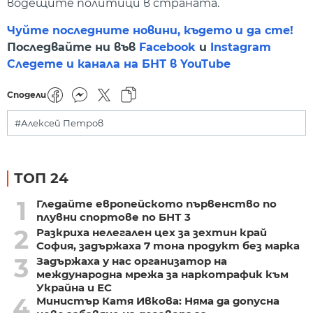
водещите политици в страната.
Чуйте последните новини, където и да сте!
Последвайте ни във
Facebook
и
Instagram
Следете и канала на БНТ в YouTube
Сподели
#Алексей Петров
ТОП 24
1
Гледайте европейското първенство по
плувни спортове по БНТ 3
2
Разкриха нелегален цех за зехтин край
София, задържаха 7 тона продукт без марка
3
Задържаха у нас организатор на
международна мрежа за наркотрафик към
Украйна и ЕС
4
Министър Катя Ивкова: Няма да допусна