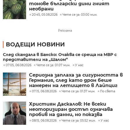
тонове български дини гният
необрани
20:45, 05.08.2026
Чете се за: 03:00 мин.
Реклама
ВОДЕЩИ НОВИНИ
След скандала в Банско: Очаква се среща на МВР с
представители на „Шалом“
07:05, 06.08.2026
Чете се за: 01:07 мин.
У нас
Сериозна заплаха за сигурността в
Германия, след като дрон беше
намерен на летището в Лайпциг
07:15, 06.08.2026
Чете се за: 01:37 мин.
По света
Християн Даскалов: Не всеки
неоторизиран достъп означава
пробив на данни, но показва
сериозни пропуски в
08:15, 06.08.2026
Чете се за: 05:52 мин.
У нас
киберсигурността