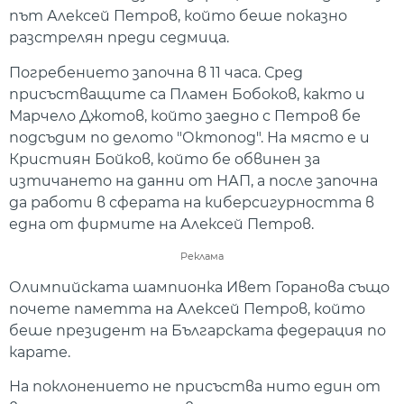
път Алексей Петров, който беше показно
разстрелян преди седмица.
Погребението започна в 11 часа. Сред
присъстващите са Пламен Бобоков, както и
Марчело Джотов, който заедно с Петров бе
подсъдим по делото "Октопод". На място е и
Кристиян Бойков, който бе обвинен за
изтичането на данни от НАП, а после започна
да работи в сферата на киберсигурността в
една от фирмите на Алексей Петров.
Реклама
Олимпийската шампионка Ивет Горанова също
почете паметта на Алексей Петров, който
беше президент на Българската федерация по
карате.
На поклонението не присъства нито един от