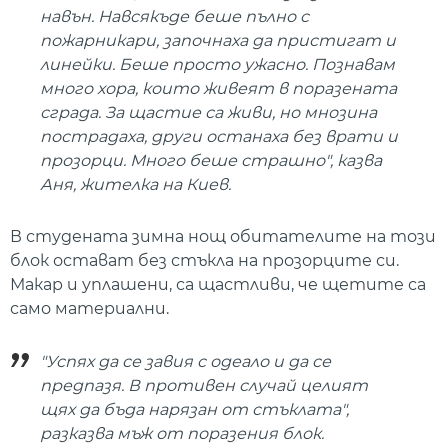
навън. Навсякъде беше пълно с
пожарникари, започнаха да пристигат и
линейки. Беше просто ужасно. Познавам
много хора, които живеят в поразената
сграда. За щастие са живи, но мнозина
пострадаха, други останаха без врати и
прозорци. Много беше страшно", казва
Аня, жителка на Киев.
В студената зимна нощ обитателите на този
блок остават без стъкла на прозорците си.
Макар и уплашени, са щастливи, че щетите са
само материални.
"Успях да се завия с одеало и да се
предпазя. В противен случай целият
щях да бъда нарязан от стъклата",
разказва мъж от поразения блок.