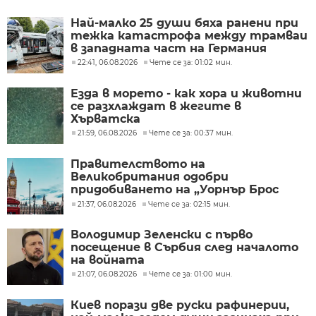
Най-малко 25 души бяха ранени при
тежка катастрофа между трамваи
в западната част на Германия
22:41, 06.08.2026
Чете се за: 01:02 мин.
Езда в морето - как хора и животни
се разхлаждат в жегите в
Хърватска
21:59, 06.08.2026
Чете се за: 00:37 мин.
Правителството на
Великобритания одобри
придобиването на „Уорнър Брос
Дискавъри“ от „Парамаунт“ за 110
21:37, 06.08.2026
Чете се за: 02:15 мин.
млрд. долара
Володимир Зеленски с първо
посещение в Сърбия след началото
на войната
21:07, 06.08.2026
Чете се за: 01:00 мин.
Киев порази две руски рафинерии,