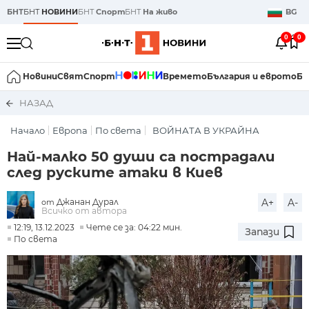
БНТ
БНТ
НОВИНИ
БНТ
Спорт
БНТ
На живо
BG
0
0
Новини
Свят
Спорт
Времето
България и еврото
Би
НАЗАД
Начало
Европа
По света
ВОЙНАТА В УКРАЙНА
Най-малко 50 души са пострадали
след руските атаки в Киев
Джанан Дурал
A+
A-
от
Всичко от автора
12:19, 13.12.2023
Чете се за: 04:22 мин.
Запази
По света