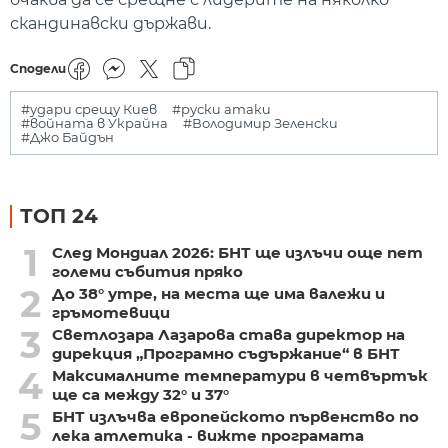
скандинавски държави.
Сподели
#удари срещу Киев
#руски атаки
#войната в Украйна
#Володимир Зеленски
#Джо Байдън
ТОП 24
1
След Мондиал 2026: БНТ ще излъчи още пет
големи събития пряко
2
До 38° утре, на места ще има валежи и
гръмотевици
3
Светлозара Лазарова става директор на
дирекция „Програмно съдържание“ в БНТ
4
Максималните температури в четвъртък
ще са между 32° и 37°
5
БНТ излъчва европейското първенство по
лека атлетика - вижте програмата