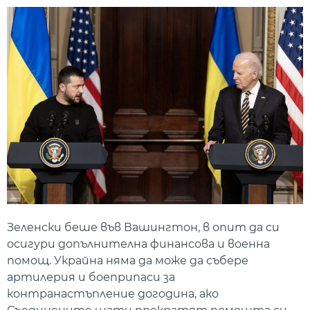
Зеленски беше във Вашингтон, в опит да си
осигури допълнителна финансова и военна
помощ. Украйна няма да може да събере
артилерия и боеприпаси за
контранастъпление догодина, ако