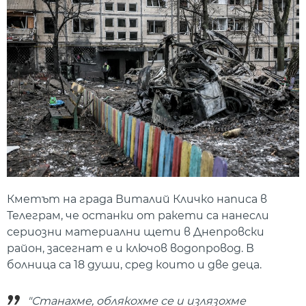
Кметът на града Виталий Кличко написа в
Телеграм, че останки от ракети са нанесли
сериозни материални щети в Днепровски
район, засегнат е и ключов водопровод. В
болница са 18 души, сред които и две деца.
"Станахме, облякохме се и излязохме