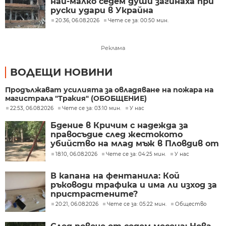
най-малко седем души загинаха при
руски удари в Украйна
20:36, 06.08.2026
Чете се за: 00:50 мин.
Реклама
ВОДЕЩИ НОВИНИ
Продължават усилията за овладяване на пожара на
магистрала "Тракия" (ОБОБЩЕНИЕ)
22:53, 06.08.2026
Чете се за: 03:10 мин.
У нас
Бдение в Кричим с надежда за
правосъдие след жестокото
убийство на млад мъж в Пловдив от
тийнейджъри
18:10, 06.08.2026
Чете се за: 04:25 мин.
У нас
В капана на фентанила: Кой
ръководи трафика и има ли изход за
пристрастените?
20:21, 06.08.2026
Чете се за: 05:22 мин.
Общество