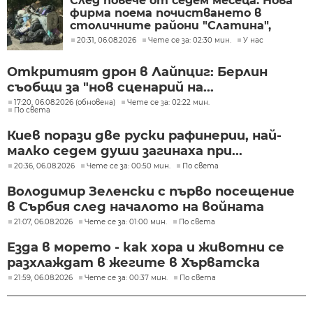
След повече от седем месеца: Нова
фирма поема почистването в
столичните райони "Слатина",
"Подуяне" и "Изгрев"
20:31, 06.08.2026
Чете се за: 02:30 мин.
У нас
Откритият дрон в Лайпциг: Берлин
съобщи за "нов сценарий на...
17:20, 06.08.2026 (обновена)
Чете се за: 02:22 мин.
По света
Киев порази две руски рафинерии, най-
малко седем души загинаха при...
20:36, 06.08.2026
Чете се за: 00:50 мин.
По света
Володимир Зеленски с първо посещение
в Сърбия след началото на войната
21:07, 06.08.2026
Чете се за: 01:00 мин.
По света
Езда в морето - как хора и животни се
разхлаждат в жегите в Хърватска
21:59, 06.08.2026
Чете се за: 00:37 мин.
По света