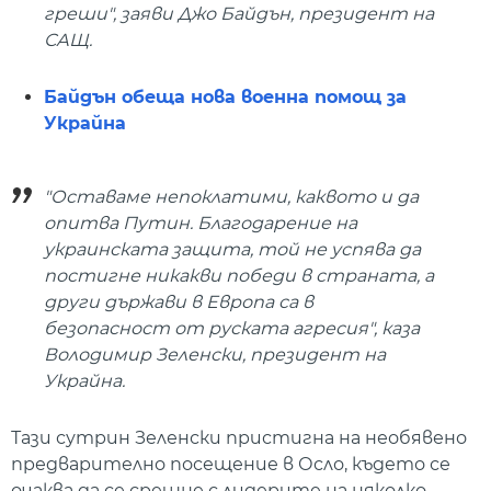
греши", заяви Джо Байдън, президент на
САЩ.
Байдън обеща нова военна помощ за
Украйна
"Оставаме непоклатими, каквото и да
опитва Путин. Благодарение на
украинската защита, той не успява да
постигне никакви победи в страната, а
други държави в Европа са в
безопасност от руската агресия", каза
Володимир Зеленски, президент на
Украйна.
Тази сутрин Зеленски пристигна на необявено
предварително посещение в Осло, където се
очаква да се срещне с лидерите на няколко