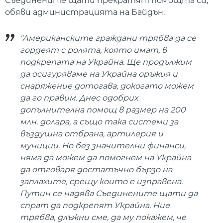
Съединените щати прекратят помощта си,
обяви администрацията на Байдън.
"Американските граждани трябва да се
гордеят с ролята, която имат, в
подкрепата на Украйна. Ще продължим
да осигуряваме на Украйна оръжия и
снаряжение дотогава, докогато можем
да го правим. Днес одобрих
допълнителна помощ в размер на 200
млн. долара, а също така системи за
въздушна отбрана, артилерия и
муниции. Но без значителни финанси,
няма да можем да помогнем на Украйна
да отговаря достатъчно бързо на
заплахите, срещу които е изправена.
Путин се надява Съединените щати да
спрат да подкрепят Украйна. Ние
трябва, длъжни сме, да му покажем, че