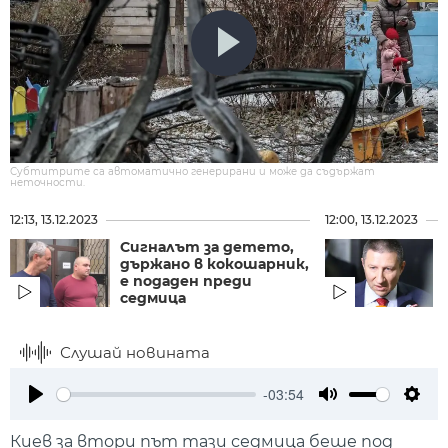
Субтитрите са автоматично генерирани и може да съдържат
неточности.
12:13, 13.12.2023
12:00, 13.12.2023
Сигналът за детето,
държано в кокошарник,
е подаден преди
седмица
Слушай новината
-03:54
Play
Mute
Setti
Киев за втори път тази седмица беше под