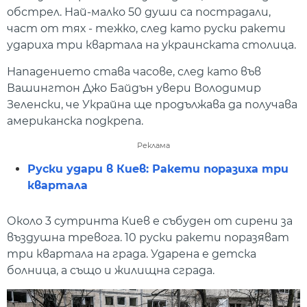
обстрел. Най-малко 50 души са пострадали,
част от тях - тежко, след като руски ракети
удариха три квартала на украинската столица.
Нападението става часове, след като във
Вашингтон Джо Байдън увери Володимир
Зеленски, че Украйна ще продължава да получава
американска подкрепа.
Реклама
Руски удари в Киев: Ракети поразиха три
квартала
Около 3 сутринта Киев е събуден от сирени за
въздушна тревога. 10 руски ракети поразяват
три квартала на града. Ударена е детска
болница, а също и жилищна сграда.