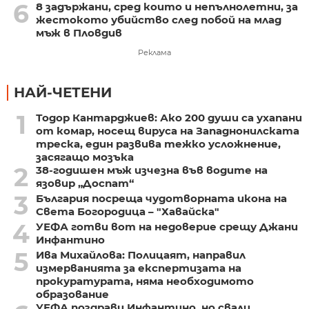
6
8 задържани, сред които и непълнолетни, за
жестокото убийство след побой на млад
мъж в Пловдив
Реклама
НАЙ-ЧЕТЕНИ
1
Тодор Кантарджиев: Ако 200 души са ухапани
от комар, носещ вируса на Западнонилската
треска, един развива тежко усложнение,
засягащо мозъка
2
38-годишен мъж изчезна във водите на
язовир „Доспат“
3
България посреща чудотворната икона на
Света Богородица – "Хавайска"
4
УЕФА готви вот на недоверие срещу Джани
Инфантино
5
Ива Михайлова: Полицаят, направил
измерванията за експертизата на
прокуратурата, няма необходимото
образование
УЕФА поздрави Инфантино, но свали