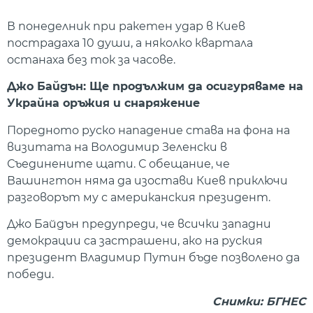
В понеделник при ракетен удар в Киев
пострадаха 10 души, а няколко квартала
останаха без ток за часове.
Джо Байдън: Ще продължим да осигуряваме на
Украйна оръжия и снаряжение
Поредното руско нападение става на фона на
визитата на Володимир Зеленски в
Съединените щати. С обещание, че
Вашингтон няма да изостави Киев приключи
разговорът му с американския президент.
Джо Байдън предупреди, че всички западни
демокрации са застрашени, ако на руския
президент Владимир Путин бъде позволено да
победи.
Снимки: БГНЕС