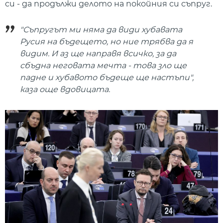
си - да продължи делото на покойния си съпруг.
"Съпругът ми няма да види хубавата
Русия на бъдещето, но ние трябва да я
видим. И аз ще направя всичко, за да
сбъдна неговата мечта - това зло ще
падне и хубавото бъдеще ще настъпи",
каза още вдовицата.