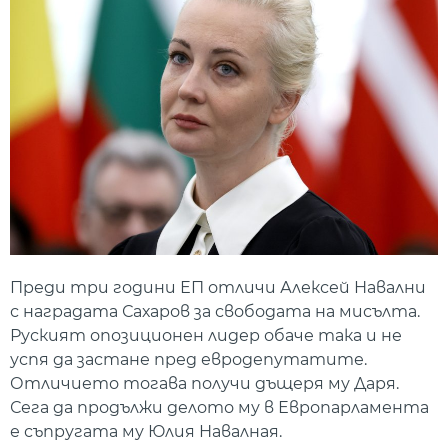
Преди три години ЕП отличи Алексей Навални
с наградата Сахаров за свободата на мисълта.
Руският опозиционен лидер обаче така и не
успя да застане пред евродепутатите.
Отличието тогава получи дъщеря му Даря.
Сега да продължи делото му в Европарламента
е съпругата му Юлия Навалная.