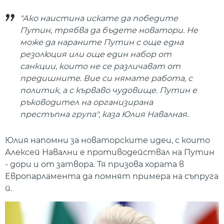
"Ако наистина искате да победите
Путин, трябва да бъдете новатори. Не
може да нараните Путин с още една
резолюция или още един набор от
санкции, които не се различават от
предишните. Вие си нямате работа, с
политик, а с кърваво чудовище. Путин е
ръководител на организирана
престъпна група", каза Юлия Навалная.
Юлия напомни за новаторските идеи, с които
Алексей Навални е противодействал на Путин
- дори и от затвора. Тя призова хората в
Европарламента да помнят примера на съпруга
й.