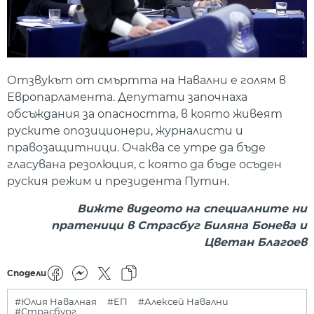
Отзвукът от смъртта на Навални е голям в
Европарламента. Депутати започнаха
обсъждания за опасността, в която живеят
руските опозиционери, журналисти и
правозащитници. Очаква се утре да бъде
гласувана резолюция, с която да бъде осъден
руския режим и президента Путин.
Вижте видеото на специалните ни
пратеници в Страсбуг Биляна Бонева и
Цветан Благоев
Сподели
#Юлия Навалная
#ЕП
#Алексей Навални
#Страсбург