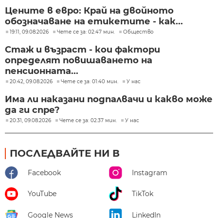
Цените в евро: Край на двойното
обозначаване на етикетите - как...
19:11, 09.08.2026
Чете се за: 02:47 мин.
Общество
Стаж и възраст - кои фактори
определят повишаването на
пенсионната...
20:42, 09.08.2026
Чете се за: 01:40 мин.
У нас
Има ли наказани подпалвачи и какво може
да ги спре?
20:31, 09.08.2026
Чете се за: 02:37 мин.
У нас
ПОСЛЕДВАЙТЕ НИ В
Facebook
Instagram
YouTube
TikTok
Google News
LinkedIn