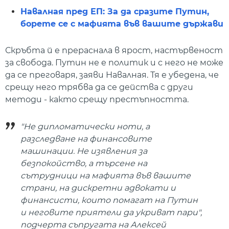
Навалная пред ЕП: За да сразите Путин,
борете се с мафията във вашите държави
Скръбта й е прераснала в ярост, настървеност
за свобода. Путин не е политик и с него не може
да се преговаря, заяви Навалная. Тя е убедена, че
срещу него трябва да се действа с други
методи - както срещу престъпността.
"Не дипломатически ноти, а
разследване на финансовите
машинации. Не изявления за
безпокойство, а търсене на
сътрудници на мафията във вашите
страни, на дискретни адвокати и
финансисти, които помагат на Путин
и неговите приятели да укриват пари",
подчерта съпругата на Алексей