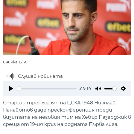
Снимка: БТА
Слушай новината
-03:19
Play
Mute
Setti
Старши треньорът на ЦСКА 1948 Николай
Панайотов даде пресконференция преди
визитата на неговия тим на Хебър Пазарджик в
среща от 19-ия кръг на родната Първа лига.