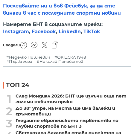
Последвайте ни и във Фейсбук, за да сте
винаги в час с последните спортни новини
Намерете БНТ в социалните мрежи:
Instagram
,
Facebook
,
LinkedIn
,
TikTok
Сподели
#Неделко Пишчевич
#ФК ЦСКА 1948
#Първа лига
#Николай Панайотов
ТОП 24
1
След Мондиал 2026: БНТ ще излъчи още пет
големи събития пряко
2
До 38° утре, на места ще има валежи и
гръмотевици
3
Гледайте европейското първенство по
плувни спортове по БНТ 3
Светлозара Лазарова става директор на