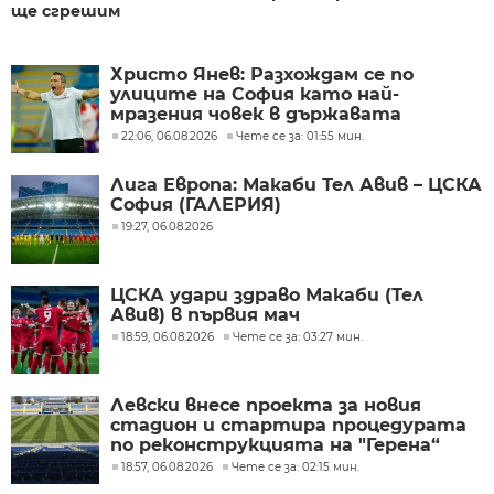
ще сгрешим
Христо Янев: Разхождам се по
улиците на София като най-
мразения човек в държавата
22:06, 06.08.2026
Чете се за: 01:55 мин.
Лига Европа: Макаби Тел Авив – ЦСКА
София (ГАЛЕРИЯ)
19:27, 06.08.2026
ЦСКА удари здраво Макаби (Тел
Авив) в първия мач
18:59, 06.08.2026
Чете се за: 03:27 мин.
Левски внесе проекта за новия
стадион и стартира процедурата
по реконструкцията на "Герена“
18:57, 06.08.2026
Чете се за: 02:15 мин.