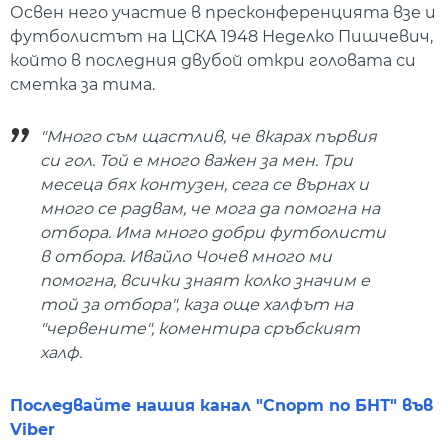
Освен него участие в пресконференцията взе и
футболистът на ЦСКА 1948 Неделко Пишчевич,
който в последния двубой откри головата си
сметка за тима.
"Много съм щастлив, че вкарах първия
си гол. Той е много важен за мен. Три
месеца бях контузен, сега се върнах и
много се радвам, че мога да помогна на
отбора. Има много добри футболисти
в отбора. Ивайло Чочев много ми
помогна, всички знаят колко значим е
той за отбора", каза още халфът на
"червените", коментира сръбският
халф.
Последвайте нашия канал "Спорт по БНТ" във
Viber