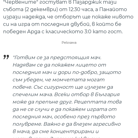
"Червените" гостуват в Пазарджик тази
събота (2 декември) от 12:30 часа, а Панайото
изрази надежда, че отборът ще покаже нивото
си на игра от последния двубой, в който бе
победен Арда с класическото 3:0 като гост.
Реклама
"Готвим се за предстоящия мач.
Надявам се да покажем лицето от
последния мач и дори по-добро, защото
съм убеден, че момчетата могат
повече. Със сигурност ще излезем да
спечелим мача. Всеки отбор в България
може да препъне друг. Рецептата това
да не се случи е да покажем играта от
последния мач, особено през първото
полувреме. Важно е да влезем агресивно
в мача, да сме концентрирани и