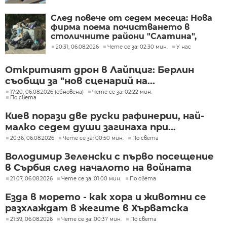
След повече от седем месеца: Нова
фирма поема почистването в
столичните райони "Слатина",
"Подуяне" и "Изгрев"
20:31, 06.08.2026
Чете се за: 02:30 мин.
У нас
Откритият дрон в Лайпциг: Берлин
съобщи за "нов сценарий на...
17:20, 06.08.2026 (обновена)
Чете се за: 02:22 мин.
По света
Киев порази две руски рафинерии, най-
малко седем души загинаха при...
20:36, 06.08.2026
Чете се за: 00:50 мин.
По света
Володимир Зеленски с първо посещение
в Сърбия след началото на войната
21:07, 06.08.2026
Чете се за: 01:00 мин.
По света
Езда в морето - как хора и животни се
разхлаждат в жегите в Хърватска
21:59, 06.08.2026
Чете се за: 00:37 мин.
По света