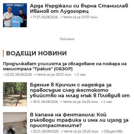
Арда Кърджали си върна Станислав
Иванов от Лудогорец
17:27, 06.08.2026
Чете се за: 01:07 мин.
Реклама
ВОДЕЩИ НОВИНИ
Продължават усилията за овладяване на пожара на
магистрала "Тракия" (ОБЗОР)
22:53, 06.08.2026
Чете се за: 03:10 мин.
У нас
Бдение в Кричим с надежда за
правосъдие след жестокото
убийство на млад мъж в Пловдив от
тийнейджъри
18:10, 06.08.2026
Чете се за: 04:25 мин.
У нас
В капана на фентанила: Кой
ръководи трафика и има ли изход за
пристрастените?
20:21, 06.08.2026
Чете се за: 05:22 мин.
Общество