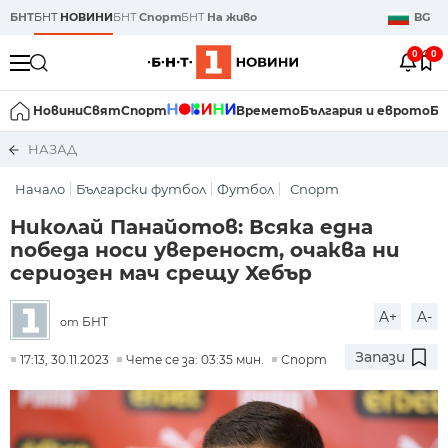
БНТ
БНТ
НОВИНИ
БНТ
Спорт
БНТ
На живо
BG
0
0
Новини
Свят
Спорт
Времето
България и еврото
Би
НАЗАД
Начало
Български футбол
Футбол
Спорт
Николай Панайотов: Всяка една
победа носи увереност, очаква ни
сериозен мач срещу Хебър
A+
A-
БНТ
от
Запази
17:13, 30.11.2023
Чете се за: 03:35 мин.
Спорт