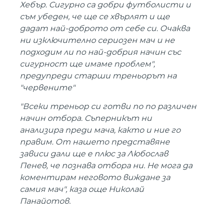
Хебър. Сигурно са добри футболисти и
съм убеден, че ще се хвърлят и ще
дадат най-доброто от себе си. Очаква
ни изключително сериозен мач и не
подходим ли по най-добрия начин със
сигурност ще имаме проблем",
предупреди старши треньорът на
"червените"
"Всеки треньор си готви по по различен
начин отбора. Съперникът ни
анализира преди мача, както и ние го
правим. От нашето представяне
зависи дали ще е плюс за Любослав
Пенев, че познава отбора ни. Не мога да
коментирам неговото виждане за
самия мач", каза още Николай
Панайотов.