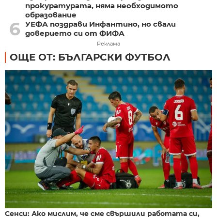
прокуратурата, няма необходимото
образование
6
УЕФА поздрави Инфантино, но свали
доверието си от ФИФА
Реклама
ОЩЕ ОТ: БЪЛГАРСКИ ФУТБОЛ
Сенси: Ако мислим, че сме свършили работата си,