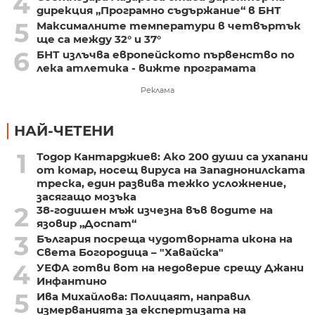
4
дирекция „Програмно съдържание“ в БНТ
5
Максималните температури в четвъртък
ще са между 32° и 37°
6
БНТ излъчва европейското първенство по
лека атлетика - вижте програмата
Реклама
НАЙ-ЧЕТЕНИ
1
Тодор Кантарджиев: Ако 200 души са ухапани
от комар, носещ вируса на Западнонилската
треска, един развива тежко усложнение,
засягащо мозъка
2
38-годишен мъж изчезна във водите на
язовир „Доспат“
3
България посреща чудотворната икона на
Света Богородица – "Хавайска"
4
УЕФА готви вот на недоверие срещу Джани
Инфантино
5
Ива Михайлова: Полицаят, направил
измерванията за експертизата на