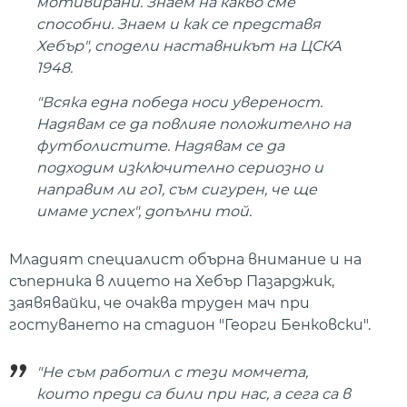
мотивирани. Знаем на какво сме
способни. Знаем и как се представя
Хебър", сподели наставникът на ЦСКА
1948.
"Всяка една победа носи увереност.
Надявам се да повлияе положително на
футболистите. Надявам се да
подходим изключително сериозно и
направим ли го1, съм сигурен, че ще
имаме успех", допълни той.
Младият специалист обърна внимание и на
съперника в лицето на Хебър Пазарджик,
заявявайки, че очаква труден мач при
гостуването на стадион "Георги Бенковски".
"Не съм работил с тези момчета,
които преди са били при нас, а сега са в