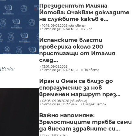
Президентът Илияна
Йотова: Очаквам докладите
на службите какъв е...
10:18, 09.08.2026 (обновена)
Чете се за: 02:50 мин.
У нас
Испанските власти
провериха около 200
пристигащи от Италия
след...
13:01, 09.08.2026
 движа
Чете се за: 02:02 мин.
По света
Иран и Оман са близо до
споразумение за нов
временен маршрут през...
08:05, 09.08.2026 (обновена)
Чете се за: 03:22 мин.
Близък изток
Важно напомняне:
Зрелостниците трябва сами
да внесат здравните си...
12:27, 09.08.2026