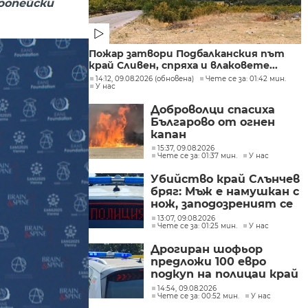
вропейски
Пожар затвори Подбалканския път
край Сливен, спряха и влаковете...
14:12, 09.08.2026 (обновена)
Чете се за: 01:42 мин.
У нас
Доброволци спасиха
Българово от огнен
капан
15:37, 09.08.2026
Чете се за: 01:37 мин.
У нас
Убийство край Слънчев
бряг: Мъж е намушкан с
нож, заподозреният се
опитал да избяга
13:07, 09.08.2026
Чете се за: 01:25 мин.
У нас
Дрогиран шофьор
предложи 100 евро
подкуп на полицаи край
Поморие
14:54, 09.08.2026
Чете се за: 00:52 мин.
У нас