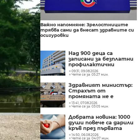
Важно напомняне: Зрелостниците
трябва сами да внесат здравните си
осигуровки
Над 900 деца са
записани за безплатни
профилактични
прегледи в новата
09:31, 09.08.2026
Чете се за: 05:27 мин.
детска болница в
Бургас
Здравният министър:
Страхът от
промяната не е
излекувал нито един
13:41, 07.08.2026
Чете се за: 03:05 мин.
пациент
Добрата новина: 1000
души повече са дарили
кръв през първата
половина на 2026 г.
14:50, 06.08.2026
Чете се за: 04:07 мин.