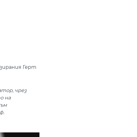
изирания Герт
атор, чрез
о на
към
ф.