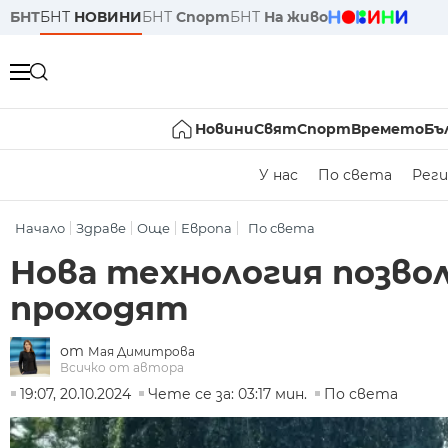
БНТ
БНТ
НОВИНИ
БНТ
Спорт
БНТ
На живо
Новини
Свят
Спорт
Времето
Бъ
У нас
По света
Реги
Начало
Здраве
Още
Европа
По света
Нова технология позвол
проходят
от
Мая Димитрова
Всичко от автора
19:07, 20.10.2024
Чете се за: 03:17 мин.
По света