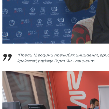
"Преди 12 години преживях инцидент, гръб
краката", разказа Герт Ян - пациент.