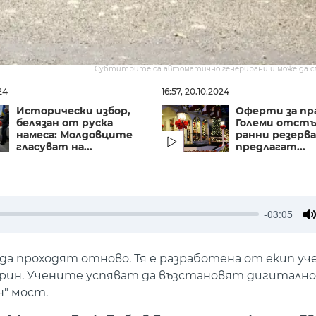
Субтитрите са автоматично генерирани и може да 
24
16:57, 20.10.2024
Исторически избор,
Оферти за пр
белязан от руска
Големи отстъ
намеса: Молдовците
ранни резерв
гласуват на...
предлагат...
-03:05
M
 да проходят отново. Тя е разработена от екип уч
арин. Учените успяват да възстановят дигитално
н" мост.