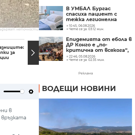
В УМБАЛ Бургас
спасиха пациент с
тежка легионелна
инфекция
10:45, 06.08.2026
Чете се за: 03:12 мин.
съдържат неточности.
Епидемията от ебола в
15:51, 20.10.2024
15:27,
ДР Конго е „по-
азниците:
На косъм от трагедия:
критична от всякога“,
пки за
Дрогираният млад
съобщиха от „Лекари
22:46, 05.08.2026
ации
шофьор, отнесъл
Чете се за: 02:35 мин.
без граници“
стълб и...
Реклама
ВОДЕЩИ НОВИНИ
ute
Settings
ени в
 връзката