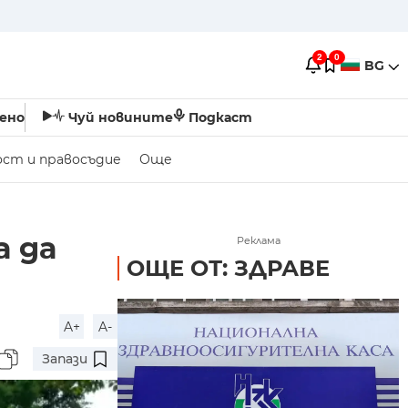
2
0
BG
ено
Чуй новините
Подкаст
ост и правосъдие
Още
а да
Реклама
ОЩЕ ОТ: ЗДРАВЕ
A+
A-
Запази