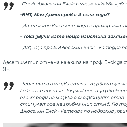
"Проф. Джоселин Блок: Имаше някаква чув
-БНТ, Мая Димитрова: А сега ходи?
- Да, не като вас и мен, ходи с проходилка, 
- Това звучи като нещо наистина голямо
- Да", каза проф. Джоселин Блок - Катедра
Десетилетия отнема на екипа на проф. Блок да с
Ян.
"Терапията има два етапа - първият зася
който се постига възможност за движение
електроди на мозъка е следващият етап 
стимулатора на гръбначния стълб. По този
Джоселин Блок - Катедра по неврохирурги