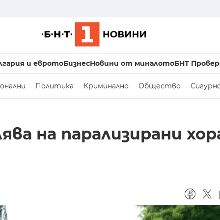
лгария и еврото
Бизнес
Новини от миналото
БНТ Провер
онални
Политика
Криминално
Общество
Сигурн
ява на парализирани хор