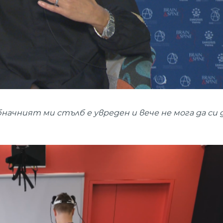
начният ми стълб е увреден и вече не мога да си