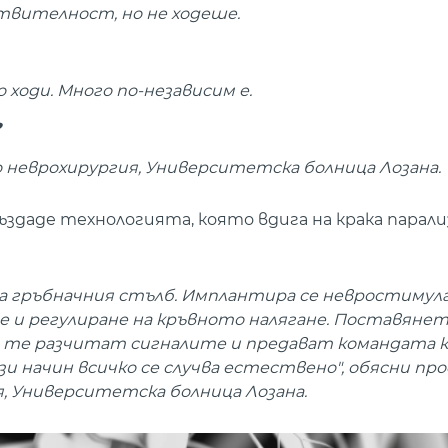
ствителност, но не ходеше.
но ходи. Много по-независим е.
?
 по неврохирургия, Университетска болница Лозана.
ъздаде технологията, която вдига на крака парал
га гръбначния стълб. Имплантира се невростимул
 и регулиране на кръвното налягане. Поставянет
- те разчитат сигналите и предават командата 
 начин всичко се случва естествено", обясни про
я, Университетска болница Лозана.