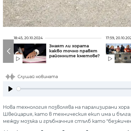
18:45, 20.10.2024
17:59, 20.10.20
Знаят ли хората
какво точно правят
районните кметове?
Слушай новината
Play
Нова технология позволява на парализирани хора
Швейцария, като в техническия екип има и бълг
между мозъка и гръбначния стълб като "безжиче