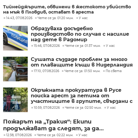
Тийнейджърите, обвинени в жестокото убийство
на мъж в Пловдив, остават в ареста
14:43, 07.08.2026
Чете се за: 01:20 мин.
У нас
Образуваха досъдебно
производстово по случая с насилие
над дете в Радомир
15:46, 07.08.2026
Чете се за: 01:37 мин.
У нас
Сушата създаде проблем за много
от плаващите къщи в Нидерландия
17:10, 07.08.2026
Чете се за: 01:50 мин.
По света
Окръжната прокуратура в Русе
поиска арест за петима от
участниците в групите, свързани с
разбитата лаборатория за
10:59, 07.08.2026
Чете се за: 02:50 мин.
У нас
фентанил
Пожарът на „Тракия“: Екипи
продължават да следят, за да...
12:38, 07.08.2026
Чете се за: 02:22 мин.
У нас