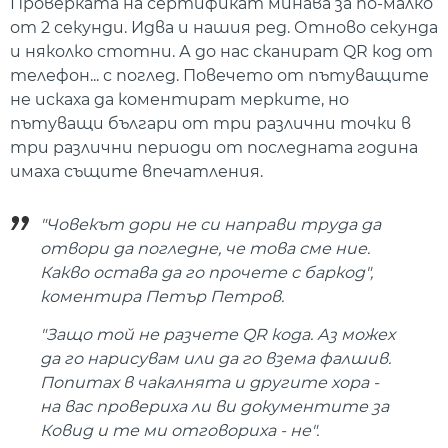
Проверката на сертификат минава за по-малко
от 2 секунди. Идва и нашия ред. Отново секунда
и няколко стотни. А до нас сканират QR код от
телефон... с поглед. Повечето от пътуващите
не искаха да коментират мерките, но
пътуващи българи от три различни точки в
три различни периоди от последната година
имаха същите впечатления.
"Човекът дори не си направи труда да
отвори да погледне, че това сме ние.
Какво остава да го прочете с баркод",
коментира Петър Петров.
"Защо той не разчете QR кода. Аз можех
да го нарисувам или да го взема фалшив.
Попитах в чакалнята и другите хора -
на вас провериха ли ви документите за
Ковид и те ми отговориха - не".