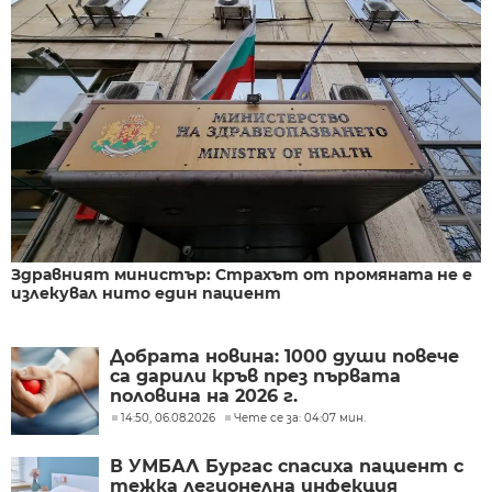
Здравният министър: Страхът от промяната не е
излекувал нито един пациент
Добрата новина: 1000 души повече
са дарили кръв през първата
половина на 2026 г.
14:50, 06.08.2026
Чете се за: 04:07 мин.
В УМБАЛ Бургас спасиха пациент с
тежка легионелна инфекция