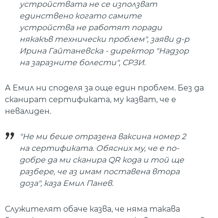
устройствата не се използват
единствено когато самите
устройства не работят поради
някакъв технически проблем", заяви д-р
Ирина Гайтаневска - директор "Надзор
на заразните болести", СРЗИ.
А Емил ни споделя за още един проблем. Без да
сканират сертификата, му казват, че е
невалиден.
"Не ми беше отразена ваксина номер 2
на сертификата. Обясних му, че е по-
добре да ми сканира QR кода и той ще
разбере, че аз имам поставена втора
доза", каза Емил Панев.
Служителят обаче казва, че няма такава