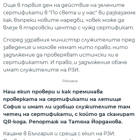
Още в първия ден на действие на зелените
сертификати в "По света и у нас" ви разказахме
как, въпреки новите наредби, човек може да
влезе в търговски център с чужд сертификат.
Според здравния министър служителите пред
заведения и молове нямат нито право, нито
задължение да проверяват истински ли е
сертификатът. И право, и задължение обаче
имат служителите на РЗИ.
Реклама
Наш екип провери и как преминава
проверката на сертификати на летище
София и имат ли изобщо служителите там
четец на сертификати, с който да сканират
QR-кода. Репортаж на Татяна Йорданова.
Кацане в България и среща с екип на РЗИ.