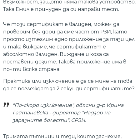
възможност, защото няма такова устройство.
Така Емил е принуден да си направи тест.
Че този сертификат е валиден, можем да
проверим без дори да сме част от РЗИ, като
просто изтеглим едно приложение за тази цел
и така виждаме, че сертификатът е
абсолютно валиден. Виждаме и кога са
поставени дозите. Такова приложение има в
почти всяка страна.
Практика или изключение е да се мине на това
да се поглеждат за 2 секунди сертификатите?
"По-скоро изключение", обясни д-р Ирина
Гайтаневска - директор "Надзор на
заразните болести", СРЗИ.
Тримата пътници и тези, които заснехме,