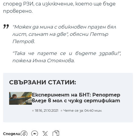
според РЗИ, са изключение, което ще бъде
проверено.
"Можех да мина с обикновен празен бял
лист, сгънат на две", обясни Петър
Петров.
"Така че пазете се и бъдете здрави!",
пожела Инна Стоянова.
СВЪРЗАНИ СТАТИИ:
Експеримент на БНТ: Репортер
влезе в мол с чужд сертификат
18:16, 21.10.2021
Чете се за: 04:40 мин.
Сподели