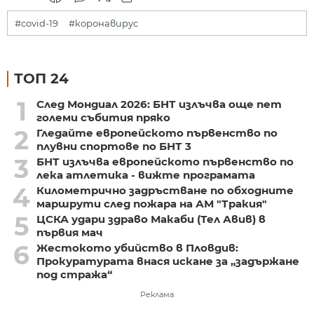
#covid-19
#коронавирус
ТОП 24
1
След Мондиал 2026: БНТ излъчва още пет
големи събития пряко
2
Гледайте европейското първенство по
плувни спортове по БНТ 3
3
БНТ излъчва европейското първенство по
лека атлетика - вижте програмата
4
Километрично задръстване по обходните
маршрути след пожара на АМ "Тракия"
5
ЦСКА удари здраво Макаби (Тел Авив) в
първия мач
6
Жестокото убийство в Пловдив:
Прокуратурата внася искане за „задържане
под стража“
Реклама