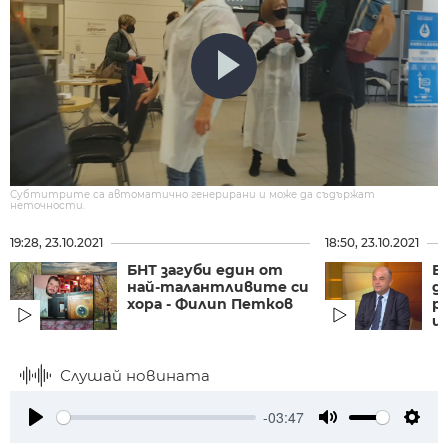
Субтитрите са автоматично генерирани и може да съдържат
неточности.
19:28, 23.10.2021
18:50, 23.10.2021
БНТ загуби един от
В
най-талантливите си
д
хора - Филип Петков
р
ц
Слушай новината
-03:47
Play
Mute
Setti