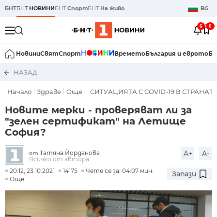
БНТ
БНТ
НОВИНИ
БНТ
Спорт
БНТ
На живо
BG
6
0
Новини
Свят
Спорт
Времето
България и еврото
Би
НАЗАД
Начало
Здраве
Още
СИТУАЦИЯТА С COVID-19 В СТРАНАТ
Новите мерки - проверяват ли за
"зелен сертификат" на Летище
София?
Татяна Йорданова
A+
A-
от
Всичко от автора
20:12, 23.10.2021
14175
Чете се за: 04:07 мин.
Запази
Още