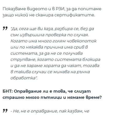
Показваме видеото и в РЗИ, за да попитаме
защо никой не сканира сертификатите.
"Да, сега ще ви каза, разбира се, без да
съм извършила проверка по случая.
Когато има много голям човекопоток
или по някаква причина има срив в
системата, за да не се получава
струпване, когато системата блокира
и да не караме хората да чакат, тогава
в такива случаи се минава на ръчна
обработка".
БНТ: Оправдание ли е това, че слизат
страшно много пътници и нямаме време?
- Не, не е оправдание, пак казвам, че