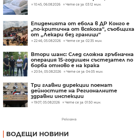
10:45, 06.08.2026
Чете се за: 03:12 мин.
Епидемията от ебола в ДР Конго е
„по-критична от всякога“, съобщиха
от „Лекари без граници“
22:46, 05.08.2026
Чете се за: 02:35 мин.
Втори шанс: След сложна гръбначна
операция 15-годишен състезател по
борба отново е на крака
20:54, 05.08.2026
Чете се за: 04:05 мин.
Три главни дирекции поемат
дейностите на Регионалните
здравни инспекции
19:07, 05.08.2026
Чете се за: 01:50 мин.
Реклама
ВОДЕЩИ НОВИНИ