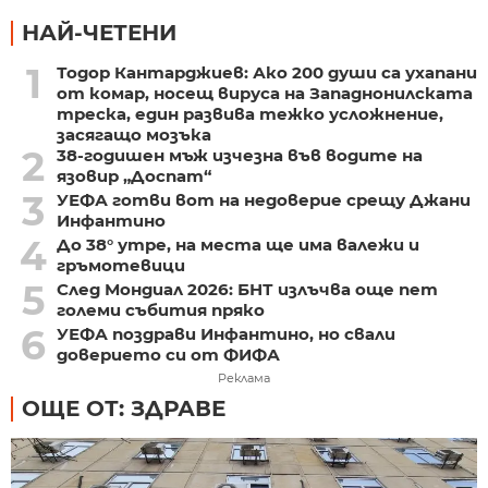
НАЙ-ЧЕТЕНИ
1
Тодор Кантарджиев: Ако 200 души са ухапани
от комар, носещ вируса на Западнонилската
треска, един развива тежко усложнение,
засягащо мозъка
2
38-годишен мъж изчезна във водите на
язовир „Доспат“
3
УЕФА готви вот на недоверие срещу Джани
Инфантино
4
До 38° утре, на места ще има валежи и
гръмотевици
5
След Мондиал 2026: БНТ излъчва още пет
големи събития пряко
6
УЕФА поздрави Инфантино, но свали
доверието си от ФИФА
Реклама
ОЩЕ ОТ: ЗДРАВЕ