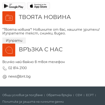
ТВОЯТА НОВИНА
"Твоята новина"! Новините от вас, нашите зрители!
Изпратете текст, снимки, видео.
Изпрати
ВРЪЗКА С НАС
Всичко най-важно в твоя телефон
02 814 2100
news@bnt.bg
Общи условия за ползване
Обратна връзка
СЕМ
ECPT
Политика за защита на личните данни