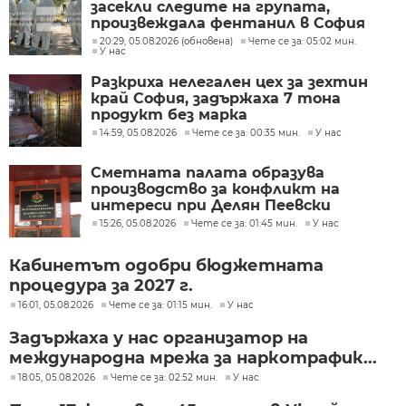
засекли следите на групата,
произвеждала фентанил в София
20:29, 05.08.2026 (обновена)
Чете се за: 05:02 мин.
У нас
Разкриха нелегален цех за зехтин
край София, задържаха 7 тона
продукт без марка
14:59, 05.08.2026
Чете се за: 00:35 мин.
У нас
Сметната палата образува
производство за конфликт на
интереси при Делян Пеевски
15:26, 05.08.2026
Чете се за: 01:45 мин.
У нас
Кабинетът одобри бюджетната
процедура за 2027 г.
16:01, 05.08.2026
Чете се за: 01:15 мин.
У нас
Задържаха у нас организатор на
международна мрежа за наркотрафик...
18:05, 05.08.2026
Чете се за: 02:52 мин.
У нас