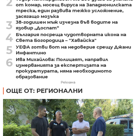
2
от комар, носещ вируса на Западнонилската
треска, един развива тежко усложнение,
засягащо мозъка
3
38-годишен мъж изчезна във водите на
язовир „Доспат“
4
България посреща чудотворната икона на
Света Богородица – "Хавайска"
5
УЕФА готви вот на недоверие срещу Джани
Инфантино
6
Ива Михайлова: Полицаят, направил
измерванията за експертизата на
прокуратурата, няма необходимото
образование
Реклама
ОЩЕ ОТ: РЕГИОНАЛНИ