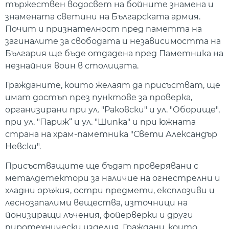
тържествен водосвет на бойните знамена и
знамената светини на Българската армия.
Почит и признателност пред паметта на
загиналите за свободата и независимостта на
България ще бъде отдадена пред Паметника на
незнайния воин в столицата.
Гражданите, които желаят да присъстват, ще
имат достъп през пунктове за проверка,
организирани при ул. "Раковски" и ул. "Оборище",
при ул. "Париж“ и ул. "Шипка" и при южната
страна на храм-паметника "Свети Александър
Невски".
Присъстващите ще бъдат проверявани с
металдетектори за наличие на огнестрелни и
хладни оръжия, остри предмети, експлозиви и
леснозапалими вещества, източници на
йонизиращи лъчения, фойерверки и други
пиротехнически изделия. Граждани, които