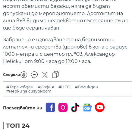
носят обемисти багажи, няма да бъдат
допускани до мероприятието. Достъпът на
лица във видимо неадекватно състояние също
ще бъде ограничаван.
Забранено е използването на безпилотни
летателни средства (дронове) в зона с радиус
1000 метра и с център пл. "Св. Александър
Невски" от 9:00 часа до 12:00 часа.
Сподели
# Гергьовден
#София
#НСО
#Великден
#мерки за сигурност
Последвайте ни
ТОП 24