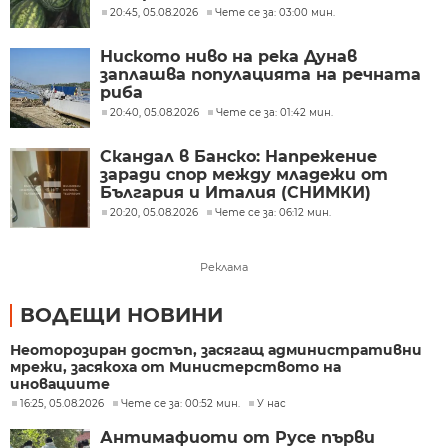
20:45, 05.08.2026
Чете се за: 03:00 мин.
Ниското ниво на река Дунав
заплашва популацията на речната
риба
20:40, 05.08.2026
Чете се за: 01:42 мин.
Скандал в Банско: Напрежение
заради спор между младежи от
България и Италия (СНИМКИ)
20:20, 05.08.2026
Чете се за: 06:12 мин.
Реклама
ВОДЕЩИ НОВИНИ
Неоторозиран достъп, засягащ административни
мрежи, засякоха от Министерството на
иновациите
16:25, 05.08.2026
Чете се за: 00:52 мин.
У нас
Антимафиоти от Русе първи