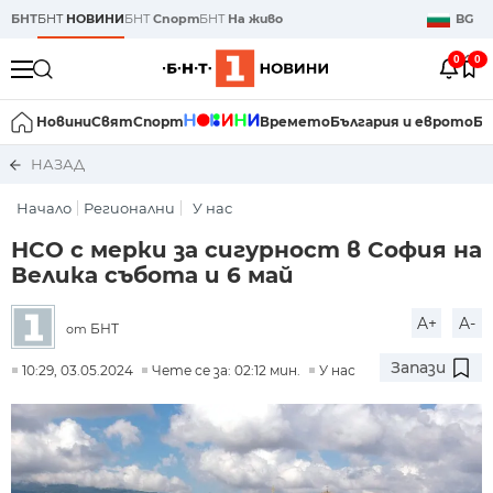
БНТ
БНТ
НОВИНИ
БНТ
Спорт
БНТ
На живо
BG
0
0
Новини
Свят
Спорт
Времето
България и еврото
Би
НАЗАД
Начало
Регионални
У нас
НСО с мерки за сигурност в София на
Велика събота и 6 май
A+
A-
БНТ
от
Запази
10:29, 03.05.2024
Чете се за: 02:12 мин.
У нас