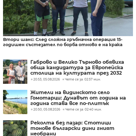
Втори шанс: След сложна гръбначна операция 15-
годишен състезател по борба отново е на крака
Габрово и Велико Търново обявиха
обща кандидатура за Европейска
столица на културата през 2032
година
20:53, 05.08.2026
Чете се за: 02:57 мин.
Жители на видинското село
Гомотарци: Дунавът от година на
година става все по-плитък
20:50, 05.08.2026
Чете се за: 02:40 мин.
Реколта без пазар: Стотици
тонове български дини гният
необрани