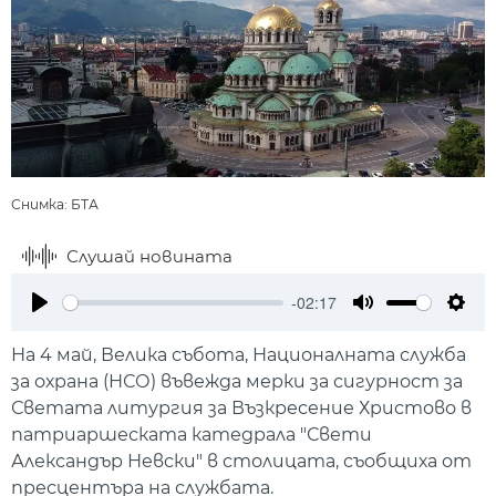
Снимка: БТА
Слушай новината
-02:17
Play
Mute
Setti
На 4 май, Велика събота, Националната служба
за охрана (НСО) въвежда мерки за сигурност за
Светата литургия за Възкресение Христово в
патриаршеската катедрала "Свети
Александър Невски" в столицата, съобщиха от
пресцентъра на службата.