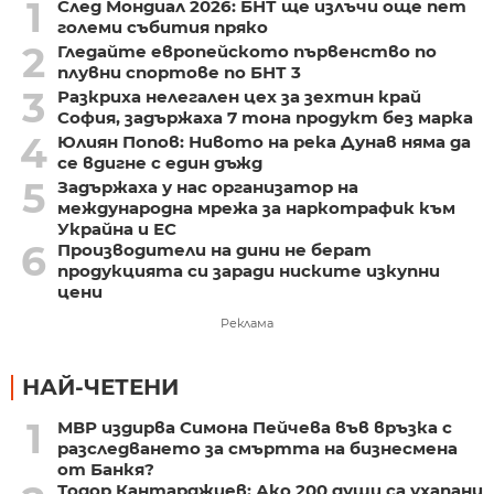
1
След Мондиал 2026: БНТ ще излъчи още пет
големи събития пряко
2
Гледайте европейското първенство по
плувни спортове по БНТ 3
3
Разкриха нелегален цех за зехтин край
София, задържаха 7 тона продукт без марка
4
Юлиян Попов: Нивото на река Дунав няма да
се вдигне с един дъжд
5
Задържаха у нас организатор на
международна мрежа за наркотрафик към
Украйна и ЕС
6
Производители на дини не берат
продукцията си заради ниските изкупни
цени
Реклама
НАЙ-ЧЕТЕНИ
1
МВР издирва Симона Пейчева във връзка с
разследването за смъртта на бизнесмена
от Банкя?
Тодор Кантарджиев: Ако 200 души са ухапани