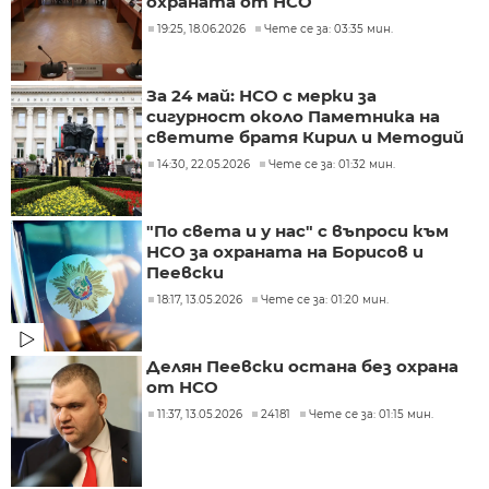
охраната от НСО
19:25, 18.06.2026
Чете се за: 03:35 мин.
За 24 май: НСО с мерки за
сигурност около Паметника на
светите братя Кирил и Методий
14:30, 22.05.2026
Чете се за: 01:32 мин.
"По света и у нас" с въпроси към
НСО за охраната на Борисов и
Пеевски
18:17, 13.05.2026
Чете се за: 01:20 мин.
Делян Пеевски остана без охрана
от НСО
11:37, 13.05.2026
24181
Чете се за: 01:15 мин.