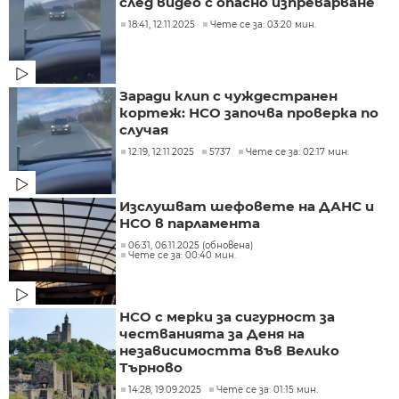
след видео с опасно изпреварване
18:41, 12.11.2025
Чете се за: 03:20 мин.
Заради клип с чуждестранен
кортеж: НСО започва проверка по
случая
12:19, 12.11.2025
5737
Чете се за: 02:17 мин.
Изслушват шефовете на ДАНС и
НСО в парламента
06:31, 06.11.2025 (обновена)
Чете се за: 00:40 мин.
НСО с мерки за сигурност за
честванията за Деня на
независимостта във Велико
Търново
14:28, 19.09.2025
Чете се за: 01:15 мин.