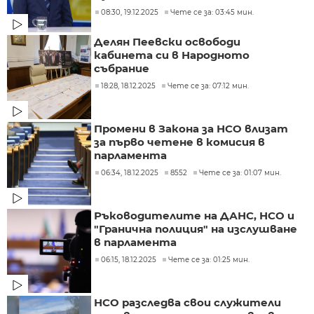
08:30, 19.12.2025
Чете се за: 03:45 мин.
Делян Пеевски освободи
кабинета си в Народното
събрание
18:28, 18.12.2025
Чете се за: 07:12 мин.
Промени в Закона за НСО влизат
за първо четене в комисия в
парламента
06:34, 18.12.2025
8552
Чете се за: 01:07 мин.
Ръководителите на ДАНС, НСО и
"Гранична полиция" на изслушване
в парламента
06:15, 18.12.2025
Чете се за: 01:25 мин.
НСО разследва свои служители