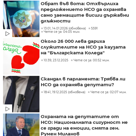
Обрат във вота: Отхвърлиха
предложението НСО да охранява
само заемащите висши държавни
длъжности
13:01, 14.01.2026 (обновена)
5591
Чете се за: 04:05 мин.
Около 26 000 лева дариха
служителите на НСО за каузата
на "Българската Коледа"
10:39, 23.12.2025
Чете се за: 00:52 мин.
Скандал в парламента: Трябва ли
НСО да охранява депутати?
18:41, 19.12.2025 (обновена)
Чете се за: 02:07 мин.
Охраната на депутатите от
НСО: Националната сигурност не
се гради на емоции, смята ген.
Румен Миланов