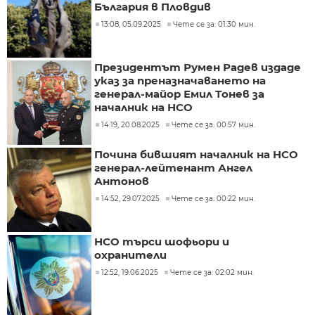
България в Пловдив
13:08, 05.09.2025
Чете се за: 01:30 мин.
Президентът Румен Радев издаде
указ за преназначаването на
генерал-майор Емил Тонев за
началник на НСО
14:19, 20.08.2025
Чете се за: 00:57 мин.
Почина бившият началник на НСО
генерал-лейтенант Ангел
Антонов
14:52, 29.07.2025
Чете се за: 00:22 мин.
НСО търси шофьори и
охранители
12:52, 19.06.2025
Чете се за: 02:02 мин.