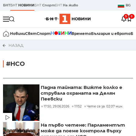
БНТ
БНТ
НОВИНИ
БНТ
Спорт
БНТ
На живо
BG
5
0
Новини
Свят
Спорт
Времето
България и еврото
Би
НАЗАД
#НСО
Падна тайната: Вижте колко е
струвала охраната на Делян
Пеевски
17:50, 29.06.2026
11152
Чете се за: 02:07 мин.
На първо четене: Парламентът
може да поеме контрола върху