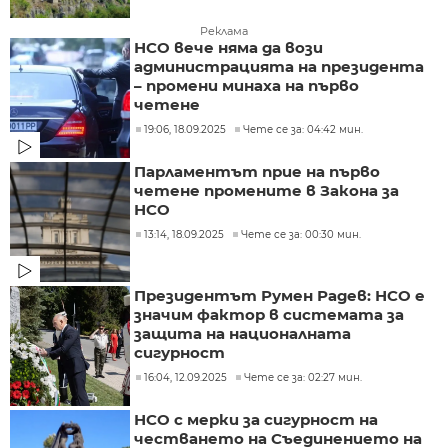
Реклама
НСО вече няма да вози
администрацията на президента
– промени минаха на първо
четене
19:06, 18.09.2025
Чете се за: 04:42 мин.
Парламентът прие на първо
четене промените в Закона за
НСО
13:14, 18.09.2025
Чете се за: 00:30 мин.
Президентът Румен Радев: НСО е
значим фактор в системата за
защита на националната
сигурност
16:04, 12.09.2025
Чете се за: 02:27 мин.
НСО с мерки за сигурност на
честването на Съединението на