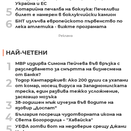
Украйна и ЕС
5
Лотарийна печалба на боклука: Печеливш
билет е намерен в боклукчийски камион
6
БНТ излъчва европейското първенство по
лека атлетика - вижте програмата
Реклама
НАЙ-ЧЕТЕНИ
1
МВР издирва Симона Пейчева във връзка с
разследването за смъртта на бизнесмена
от Банкя?
2
Тодор Кантарджиев: Ако 200 души са ухапани
от комар, носещ вируса на Западнонилската
треска, един развива тежко усложнение,
засягащо мозъка
3
38-годишен мъж изчезна във водите на
язовир „Доспат“
4
България посреща чудотворната икона на
Света Богородица – "Хавайска"
5
УЕФА готви вот на недоверие срещу Джани