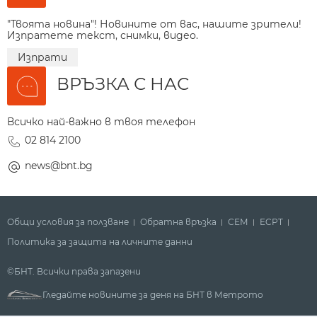
"Твоята новина"! Новините от вас, нашите зрители!
Изпратете текст, снимки, видео.
Изпрати
ВРЪЗКА С НАС
Всичко най-важно в твоя телефон
02 814 2100
news@bnt.bg
Общи условия за ползване
Обратна връзка
СЕМ
ECPT
Политика за защита на личните данни
©БНТ. Всички права запазени
Гледайте новините за деня на БНТ в Метрото