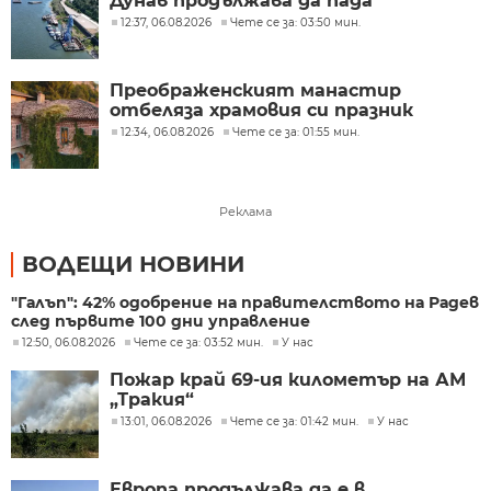
Дунав продължава да пада
12:37, 06.08.2026
Чете се за: 03:50 мин.
Преображенският манастир
отбеляза храмовия си празник
12:34, 06.08.2026
Чете се за: 01:55 мин.
Реклама
ВОДЕЩИ НОВИНИ
"Галъп": 42% одобрение на правителството на Радев
след първите 100 дни управление
12:50, 06.08.2026
Чете се за: 03:52 мин.
У нас
Пожар край 69-ия километър на АМ
„Тракия“
13:01, 06.08.2026
Чете се за: 01:42 мин.
У нас
Европа продължава да е в