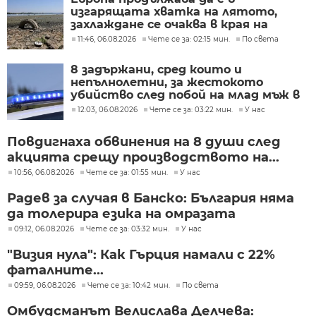
изгарящата хватка на лятото,
захлаждане се очаква в края на
седмицата
11:46, 06.08.2026
Чете се за: 02:15 мин.
По света
8 задържани, сред които и
непълнолетни, за жестокото
убийство след побой на млад мъж в
Пловдив
12:03, 06.08.2026
Чете се за: 03:22 мин.
У нас
Повдигнаха обвинения на 8 души след
акцията срещу производството на...
10:56, 06.08.2026
Чете се за: 01:55 мин.
У нас
Радев за случая в Банско: България няма
да толерира езика на омразата
09:12, 06.08.2026
Чете се за: 03:32 мин.
У нас
"Визия нула": Как Гърция намали с 22%
фаталните...
09:59, 06.08.2026
Чете се за: 10:42 мин.
По света
Омбудсманът Велислава Делчева: