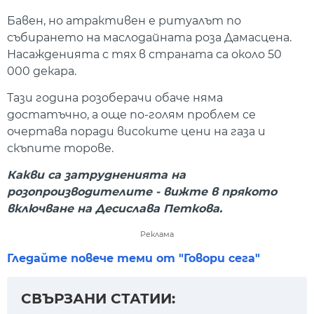
Бавен, но атрактивен е ритуалът по
събирането на маслодайната роза Дамасцена.
Насажденията с тях в страната са около 50
000 декара.
Тази година розоберачи обаче няма
достатъчно, а още по-голям проблем се
очертава поради високите цени на газа и
скъпите торове.
Какви са затрудненията на
розопроизводителите - вижте в прякото
включване на Десислава Петкова.
Реклама
Гледайте повече теми от "Говори сега"
СВЪРЗАНИ СТАТИИ: