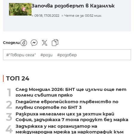
Започва розоберът в Казанлък
09:18, 17.05.2022
Чете се за: 00:52 мин.
Сподели
#"Говори сега"
#рози
#розобер
ТОП 24
1
След Мондиал 2026: БНТ ще излъчи още пет
големи събития пряко
2
Гледайте европейското първенство по
плувни спортове по БНТ 3
3
Разкриха нелегален цех за зехтин край
София, задържаха 7 тона продукт без марка
4
Задържаха у нас организатор на
международна мрежа за наркотрафик към