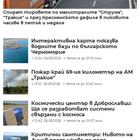
Спират тировете по магистралите "Струма",
"Тракия" и през Кресненското дефиле в пиковите
часове в петък и неделя
Интерактивна карта показва
водните бази по българското
Черноморие
13:54, 06.08.2026
Чете се за: 01:10 мин.
Пожар край 69-ия километър на АМ
„Тракия“
13:01, 06.08.2026
Чете се за: 01:42 мин.
Космически център в Доброславци:
Ще се разработват системи
свързани с космоса
12:42, 06.08.2026
Чете се за: 01:07 мин.
Критични сантиметри: Нивото на