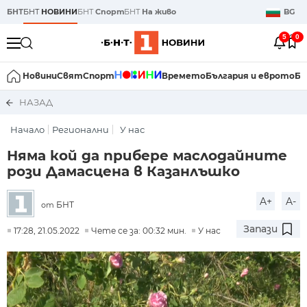
БНТ
БНТ
НОВИНИ
БНТ
Спорт
БНТ
На живо
BG
5
0
Новини
Свят
Спорт
Времето
България и еврото
Би
НАЗАД
Начало
Регионални
У нас
Няма кой да прибере маслодайните
рози Дамасцена в Казанлъшко
A+
A-
БНТ
от
Запази
17:28, 21.05.2022
Чете се за: 00:32 мин.
У нас