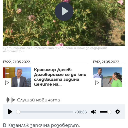
Субтитрите са автоматично генерирани и може да съдържат
неточности.
17:22, 21.05.2022
17:12, 21.05.2022
Красимир Дачев:
З
Договорихме се до юни
п
следващата година
д
цените на...
е
Слушай новината
-00:36
Play
Mute
Setti
В Казанлък започна розоберът.