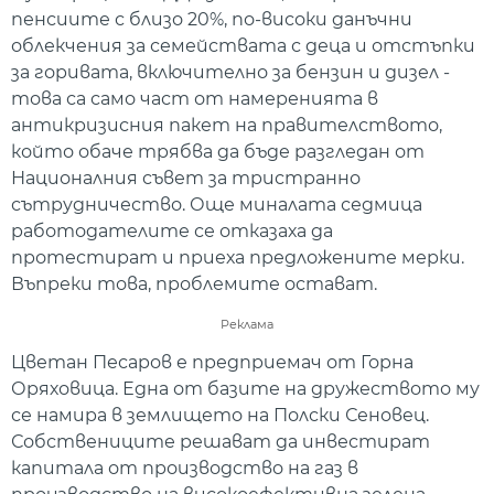
пенсиите с близо 20%, по-високи данъчни
облекчения за семействата с деца и отстъпки
за горивата, включително за бензин и дизел -
това са само част от намеренията в
антикризисния пакет на правителството,
който обаче трябва да бъде разгледан от
Националния съвет за тристранно
сътрудничество. Още миналата седмица
работодателите се отказаха да
протестират и приеха предложените мерки.
Въпреки това, проблемите остават.
Реклама
Цветан Песаров е предприемач от Горна
Оряховица. Една от базите на дружеството му
се намира в землището на Полски Сеновец.
Собствениците решават да инвестират
капитала от производство на газ в