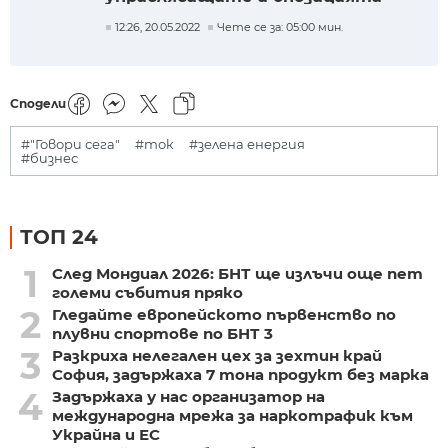
12:26, 20.05.2022
Чете се за: 05:00 мин.
Сподели
#"Говори сега"
#ток
#зелена енергия
#бизнес
ТОП 24
1
След Мондиал 2026: БНТ ще излъчи още пет
големи събития пряко
2
Гледайте европейското първенство по
плувни спортове по БНТ 3
3
Разкриха нелегален цех за зехтин край
София, задържаха 7 тона продукт без марка
4
Задържаха у нас организатор на
международна мрежа за наркотрафик към
Украйна и ЕС