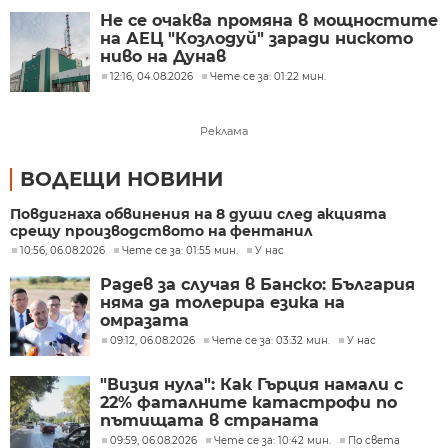
Не се очаква промяна в мощностите
на АЕЦ "Козлодуй" заради ниското
ниво на Дунав
12:16, 04.08.2026
Чете се за: 01:22 мин.
Реклама
ВОДЕЩИ НОВИНИ
Повдигнаха обвинения на 8 души след акцията
срещу производството на фентанил
10:56, 06.08.2026
Чете се за: 01:55 мин.
У нас
Радев за случая в Банско: България
няма да толерира езика на
омразата
09:12, 06.08.2026
Чете се за: 03:32 мин.
У нас
"Визия нула": Как Гърция намали с
22% фаталните катастрофи по
пътищата в страната
09:59, 06.08.2026
Чете се за: 10:42 мин.
По света