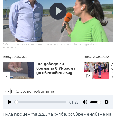
Субтитрите са автоматично генерирани и може да съдържат
неточности.
16:50, 21.05.2022
16:42, 21.05.2022
Ще доведе ли
Да
войната в Украйна
от
до световен глад
пр
М
Слушай новината
-01:23
Play
Mute
Setti
Нула процента ДДС за хляба, осъвременяване на