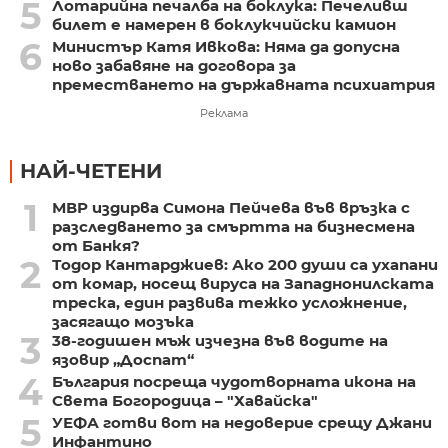
5
Лотарийна печалба на боклука: Печеливш
билет е намерен в боклукчийски камион
6
Министър Катя Ивкова: Няма да допусна
ново забавяне на договора за
преместването на държавната психиатрия
Реклама
НАЙ-ЧЕТЕНИ
1
МВР издирва Симона Пейчева във връзка с
разследването за смъртта на бизнесмена
от Банкя?
2
Тодор Кантарджиев: Ако 200 души са ухапани
от комар, носещ вируса на Западнонилската
треска, един развива тежко усложнение,
засягащо мозъка
3
38-годишен мъж изчезна във водите на
язовир „Доспат“
4
България посреща чудотворната икона на
Света Богородица – "Хавайска"
5
УЕФА готви вот на недоверие срещу Джани
Инфантино