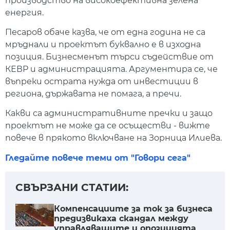
производство на високоефективна зелена
енергия.
Песаров обаче казва, че от една година не са
мръднали и проектът буквално е в изходна
позиция. Бизнесменът търси съдействие от
КЕВР и администрацията. Аргументира се, че
въпреки острата нужда от инвестиции в
региона, държавата не помага, а пречи.
Какви са административните пречки и защо
проектът не може да се осъществи - вижте
повече в прякото включване на Зорница Илиева.
Гледайте повече теми от "Говори сега"
СВЪРЗАНИ СТАТИИ:
Компенсациите за ток за бизнеса
предизвикаха скандал между
управляващите и опозицията