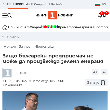
БНТ
БНТ
НОВИНИ
БНТ
Спорт
БНТ
На живо
BG
3
0
Новини
Свят
Спорт
Времето
България и еврото
Би
НАЗАД
Начало
Бизнес
Икономика
Защо български предприемач не
може да произвежда зелена енергия
A+
A-
БНТ
от
17:12, 21.05.2022
Чете се за: 01:22 мин.
Запази
Икономика