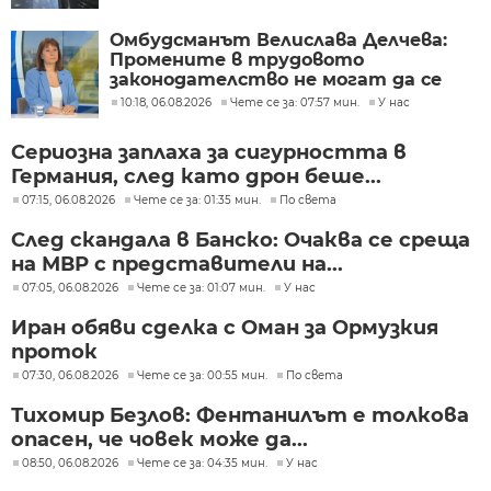
Омбудсманът Велислава Делчева:
Промените в трудовото
законодателство не могат да се
правят през бюджета
10:18, 06.08.2026
Чете се за: 07:57 мин.
У нас
Сериозна заплаха за сигурността в
Германия, след като дрон беше...
07:15, 06.08.2026
Чете се за: 01:35 мин.
По света
След скандала в Банско: Очаква се среща
на МВР с представители на...
07:05, 06.08.2026
Чете се за: 01:07 мин.
У нас
Иран обяви сделка с Оман за Ормузкия
проток
07:30, 06.08.2026
Чете се за: 00:55 мин.
По света
Тихомир Безлов: Фентанилът е толкова
опасен, че човек може да...
08:50, 06.08.2026
Чете се за: 04:35 мин.
У нас