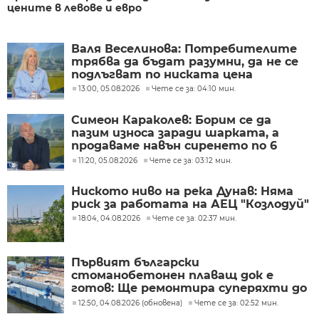
цените в левове и евро
Валя Веселинова: Потребителите
трябва да бъдат разумни, да не се
подлъгват по ниската цена
13:00, 05.08.2026
Чете се за: 04:10 мин.
Симеон Караколев: Борим се да
пазим износа заради шарката, а
продаваме навън сиренето по 6
евро, тук го купуваме по 15-18 евро
11:20, 05.08.2026
Чете се за: 03:12 мин.
Ниското ниво на река Дунав: Няма
риск за работата на АЕЦ "Козлодуй"
18:04, 04.08.2026
Чете се за: 02:37 мин.
Първият български
стоманобетонен плаващ док е
готов: Ще ремонтира суперяхти до
2500 тона
12:50, 04.08.2026 (обновена)
Чете се за: 02:52 мин.