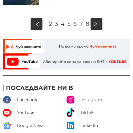
»
1
2
3
4
5
6
7
8
«
ПОСЛЕДВАЙТЕ НИ В
Facebook
Instagram
YouTube
TikTok
Google News
LinkedIn