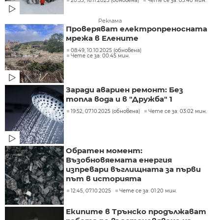
20:33, 16.11.2025 (обновена)
Чете се за: 05:40 мин.
Реклама
Проверяват електропреносната
мрежа в Елените
08:49, 10.10.2025 (обновена)
Чете се за: 00:45 мин.
Заради авариен ремонт: Без
топла вода и в "Дружба" 1
19:52, 07.10.2025 (обновена)
Чете се за: 03:02 мин.
Обратен момент:
Възобновяемата енергия
изпревари въглищната за първи
път в историята
12:45, 07.10.2025
Чете се за: 01:20 мин.
Екипите в Трънско продължават