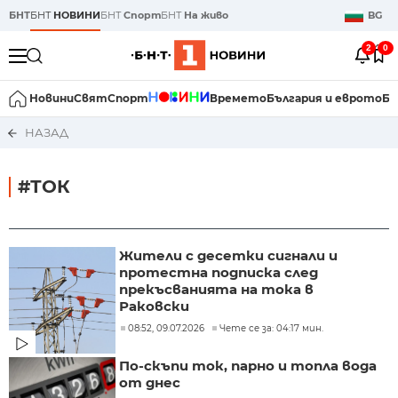
БНТ
БНТ
НОВИНИ
БНТ
Спорт
БНТ
На живо
BG
2
0
Новини
Свят
Спорт
Времето
България и еврото
Би
НАЗАД
#ТОК
Жители с десетки сигнали и
протестна подписка след
прекъсванията на тока в
Раковски
08:52, 09.07.2026
Чете се за: 04:17 мин.
По-скъпи ток, парно и топла вода
от днес