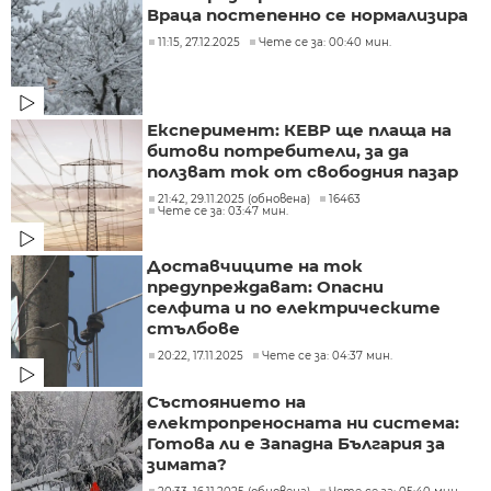
Враца постепенно се нормализира
11:15, 27.12.2025
Чете се за: 00:40 мин.
Експеримент: КЕВР ще плаща на
битови потребители, за да
ползват ток от свободния пазар
21:42, 29.11.2025 (обновена)
16463
Чете се за: 03:47 мин.
Доставчиците на ток
предупреждават: Опасни
селфита и по електрическите
стълбове
20:22, 17.11.2025
Чете се за: 04:37 мин.
Състоянието на
електропреносната ни система:
Готова ли е Западна България за
зимата?