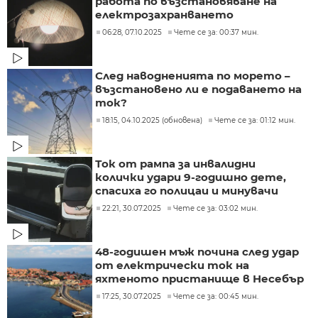
работа по възстановяване на
електрозахранването
06:28, 07.10.2025
Чете се за: 00:37 мин.
След наводненията по морето –
възстановено ли е подаването на
ток?
18:15, 04.10.2025 (обновена)
Чете се за: 01:12 мин.
Ток от рампа за инвалидни
колички удари 9-годишно дете,
спасиха го полицаи и минувачи
22:21, 30.07.2025
Чете се за: 03:02 мин.
48-годишен мъж почина след удар
от електрически ток на
яхтеното пристанище в Несебър
17:25, 30.07.2025
Чете се за: 00:45 мин.