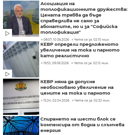
Асоциация на
топлофикационните дружества:
Цената трябва да бъде
справедлива не само за
абонатите, но и за "Софийска
топлофикация"
08:07, 10.06.2026
Чете се за: 02:10 мин.
КЕВР определи предложеното
увеличение на тока и парното
като реалистично
19:53, 09.06.2026
Чете се за: 02:12 мин.
КЕВР няма да допусне
необосновано увеличение на
цените на тока и парното
15:24, 02.04.2026
Чете се за: 02:32 мин.
Спирането на шести блок се
компенсира от водна и слънчева
енергия