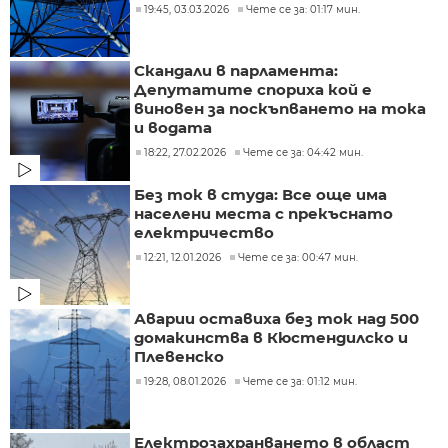
19:45, 03.03.2026
Чете се за: 01:17 мин.
Скандали в парламента:
Депутатите спориха кой е
виновен за поскъпването на тока
и водата
18:22, 27.02.2026
Чете се за: 04:42 мин.
Без ток в студа: Все още има
населени места с прекъснато
електричество
12:21, 12.01.2026
Чете се за: 00:47 мин.
Аварии оставиха без ток над 500
домакинства в Кюстендилско и
Плевенско
19:28, 08.01.2026
Чете се за: 01:12 мин.
Електрозахранването в област