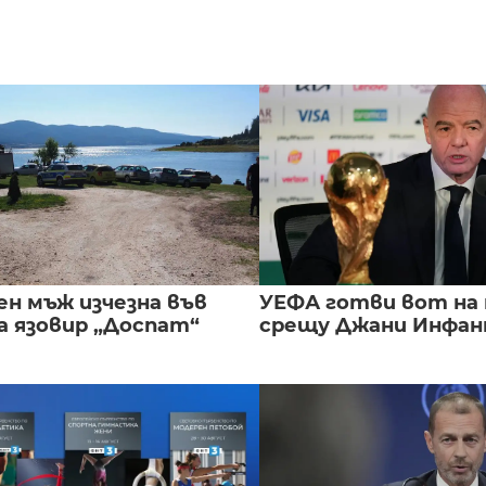
ен мъж изчезна във
УЕФА готви вот на
а язовир „Доспат“
срещу Джани Инфа