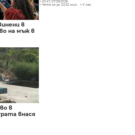
20:47, 07.08.2026
Чете се за: 02:52 мин.
У нас
винени в
о на мъж в
во в
урата внася