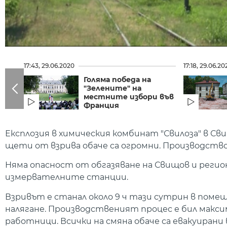
17:43, 29.06.2020
17:18, 29.06.20
Голяма победа на
"Зелените" на
местните избори във
Франция
Експлозия в химическия комбинат "Свилоза" в С
щети от взрива обаче са огромни. Производств
Няма опасност от обгазяване на Свищов и реги
измервателните станции.
Взривът е станал около 9 ч тази сутрин в помещ
налягане. Производственият процес е бил макси
работници. Всички на смяна обаче са евакуирани 