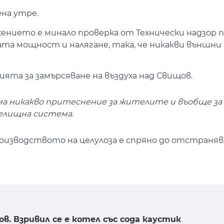
на утре.
ението е минало проверка от Технически надзор п
ата мощност и налягане, така, че никакви външни
ята за замърсяване на въздуха над Свищов.
ма никакво притеснение за жителите и въобще за
селищна система.
изводството на целулоза е спряно до отстраняв
ов. Взривил се е котел със сода каустик