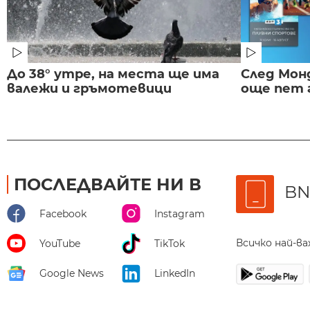
До 38° утре, на места ще има
След Монд
валежи и гръмотевици
още пет 
ПОСЛЕДВАЙТЕ НИ В
BN
Facebook
Instagram
Всичко най-в
YouTube
TikTok
Google News
LinkedIn