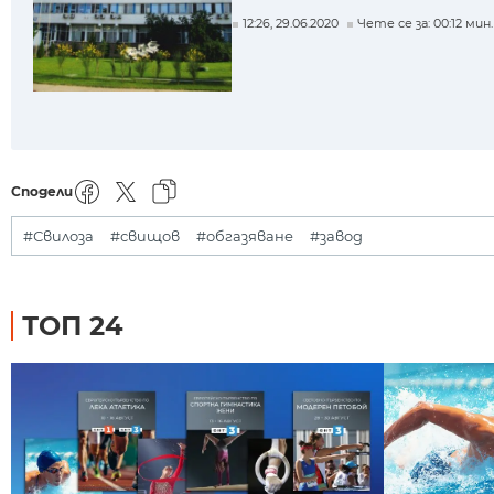
12:26, 29.06.2020
Чете се за: 00:12 мин.
Сподели
#Свилоза
#свищов
#обгазяване
#завод
ТОП 24