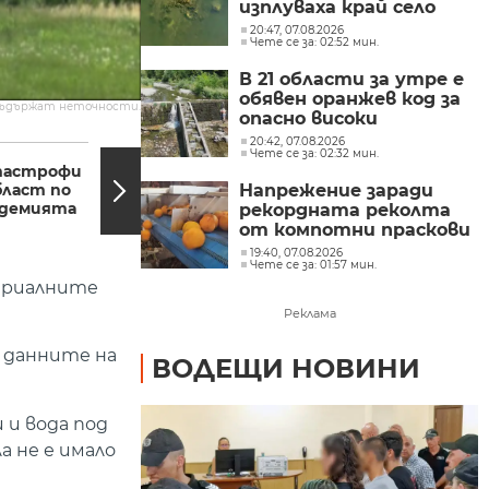
изплуваха край село
Гиген
20:47, 07.08.2026
Чете се за: 02:52 мин.
В 21 области за утре е
обявен оранжев код за
съдържат неточности.
опасно високи
температури
16:36, 29.06.2020
16:28,
20:42, 07.08.2026
Чете се за: 02:32 мин.
тастрофи
Интерактивно
бласт по
обучение за децата
Напрежение заради
ндемията
от Благоевград в
рекордната реколта
Деня за...
от компотни праскови
в Сливенско
19:40, 07.08.2026
Чете се за: 01:57 мин.
териалните
Реклама
 данните на
ВОДЕЩИ НОВИНИ
 и вода под
а не е имало