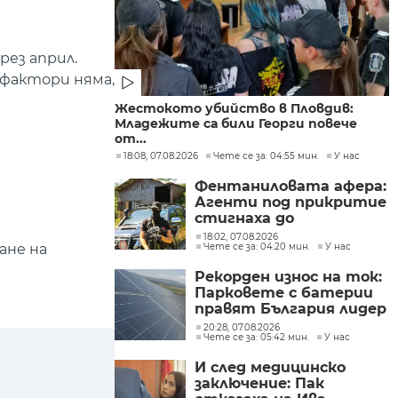
рез април.
 фактори няма,
Жестокото убийство в Пловдив:
Младежите са били Георги повече
от...
18:08, 07.08.2026
Чете се за: 04:55 мин.
У нас
Фентаниловата афера:
Агенти под прикритие
стигнаха до
лабораторията във
18:02, 07.08.2026
ане на
Чете се за: 04:20 мин.
У нас
„Факултета“
Рекорден износ на ток:
Парковете с батерии
правят България лидер
на пазара
20:28, 07.08.2026
Чете се за: 05:42 мин.
У нас
И след медицинско
заключение: Пак