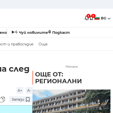
6
0
BG
ено
Чуй новините
Подкаст
ост и правосъдие
Още
а след
Реклама
ОЩЕ ОТ:
РЕГИОНАЛНИ
A+
A-
Запази