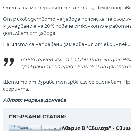
Оценка на материалните щети ще бъде направе
От ръководството на завода поясниха, че съоръж
Изследвано е на 20% повече отколкото е работн
допълват от завода.
На място са направени замервания от екоинпекци
Генчо Генчев, кмет на Община Свищов: Ня
гражданите на град Свищов и на цялата 
Щетите от взрива тепърва ще се оценяват. Про
аварията.
Автор: Мирела Дончева
СВЪРЗАНИ СТАТИИ:
Авария в "Свилоза" - Свищ