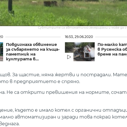
Субтитрите са автоматично генерирани и може да 
20
16:53, 29.06.2020
Повдигнаха обвинение
По-малко ка
за събарянето на къща-
в Русенска о
паметник на
време на па
културата в...
вищов. За щастие, няма жертви и пострадали. Ма
ото в предприятието е спряно.
она. Не са открити превишения на нормите, сочат
ение, където е имало котел с органични отпадъци
мално автоматизиран и заради това покрай котел
веднага.