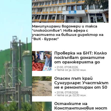
Манипулирани водомери и такса
"спокойствие": Нова афера с
участието на бившия директор на
"ВиК - Бургас"
Проверка на БНТ: Колко
поскъпват доматите
от оранжерията до
магазина?
21:00, 07.08.2026
Чете се за: 02:50 мин.
Опасен път край
Сунгурларе: Участъкът
не е ремонтиран от 50
години
20:56, 07.08.2026
Чете се за: 02:30 мин.
Останките на
Константиновия мост