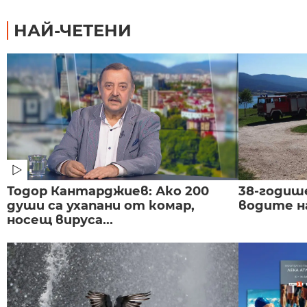
НАЙ-ЧЕТЕНИ
Тодор Кантарджиев: Ако 200
38-годиш
души са ухапани от комар,
водите н
носещ вируса...