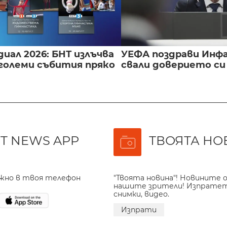
иал 2026: БНТ излъчва
УЕФА поздрави Инфа
големи събития пряко
свали доверието с
T NEWS APP
ТВОЯТА НО
ажно в твоя телефон
"Твоята новина"! Новините о
нашите зрители! Изпрате
снимки, видео.
Изпрати