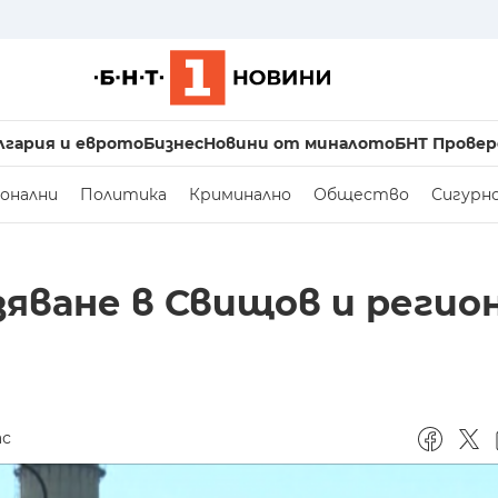
лгария и еврото
Бизнес
Новини от миналото
БНТ Провер
онални
Политика
Криминално
Общество
Сигурн
яване в Свищов и регион
ас