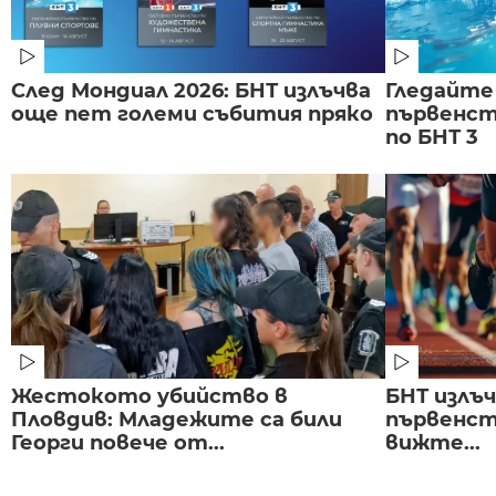
След Мондиал 2026: БНТ излъчва
Гледайте
още пет големи събития пряко
първенст
по БНТ 3
Жестокото убийство в
БНТ излъ
Пловдив: Младежите са били
първенст
Георги повече от...
вижте...