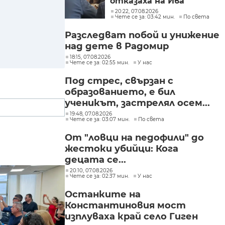
отказаха на Ива
Михайлова да се лекува
20:22, 07.08.2026
Чете се за: 03:42 мин.
По света
в България
Разследват побой и унижение
над дете в Радомир
18:15, 07.08.2026
Чете се за: 02:55 мин.
У нас
Под стрес, свързан с
образованието, е бил
ученикът, застрелял осем...
19:48, 07.08.2026
Чете се за: 03:07 мин.
По света
От "ловци на педофили" до
жестоки убийци: Кога
децата се...
20:10, 07.08.2026
Чете се за: 02:37 мин.
У нас
Останките на
Константиновия мост
изплуваха край село Гиген