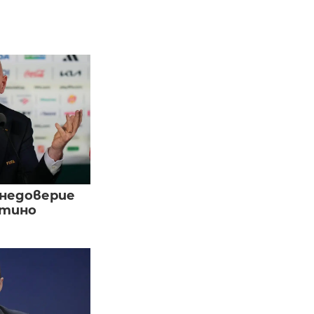
 недоверие
нтино