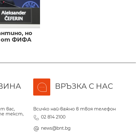
нтино, но
и от ФИФА
ВИНА
ВРЪЗКА С НАС
т вас,
Всичко най-важно в твоя телефон
те текст,
02 814 2100
news@bnt.bg