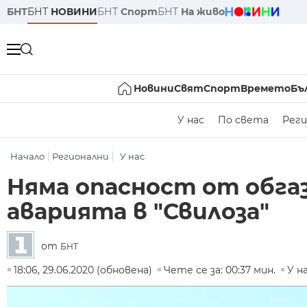
БНТ
БНТ
НОВИНИ
БНТ
Спорт
БНТ
На живо
Новини
Свят
Спорт
Времето
Бъ
У нас
По света
Реги
Начало
Регионални
У нас
Няма опасност от обгаз
аварията в "Свилоза"
от
БНТ
18:06, 29.06.2020 (обновена)
Чете се за: 00:37 мин.
У н