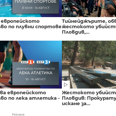
 европейското
Тийнейджърите, об
во по плувни спортове
жестокото убийств
Пловдив,...
чва европейското
Жестокото убийст
во по лека атлетика -
Пловдив: Прокурат
искане за...
Реклама